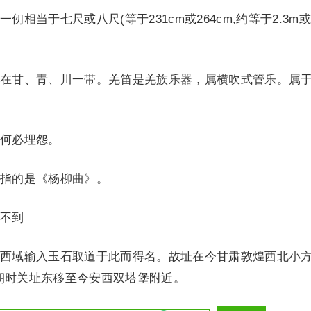
当于七尺或八尺(等于231cm或264cm,约等于2.3m或
甘、青、川一带。羌笛是羌族乐器，属横吹式管乐。属
何必埋怨。
指的是《杨柳曲》。
不到
域输入玉石取道于此而得名。故址在今甘肃敦煌西北小
朝时关址东移至今安西双塔堡附近。