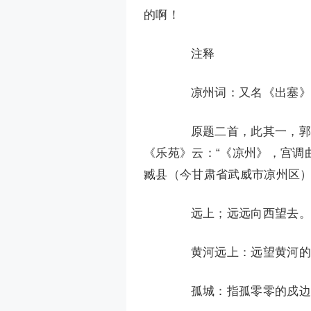
的啊！
注释
凉州词：又名《出塞》。
原题二首，此其一，郭茂
《乐苑》云：“《凉州》，宫调
臧县（今甘肃省武威市凉州区
远上；远远向西望去。“远
黄河远上：远望黄河的
孤城：指孤零零的戍边