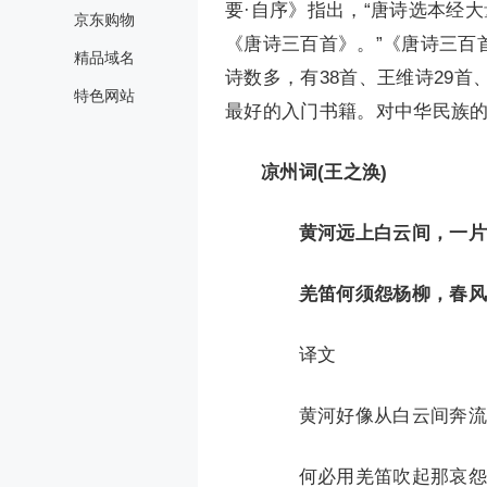
要·自序》指出，“唐诗选本经
京东购物
《唐诗三百首》。”《唐诗三百
精品域名
诗数多，有38首、王维诗29首
特色网站
最好的入门书籍。对中华民族
凉州词(王之涣)
黄河远上白云间，一片
羌笛何须怨杨柳，春风
译文
黄河好像从白云间奔流而
何必用羌笛吹起那哀怨的