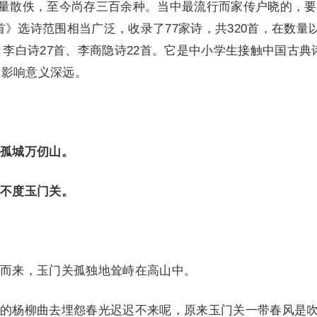
大量散佚，至今尚存三百余种。当中最流行而家传户晓的，
首》选诗范围相当广泛，收录了77家诗，共320首，在数量
、李白诗27首、李商隐诗22首。它是中小学生接触中国古典
的影响意义深远。
孤城万仞山。
不度玉门关。
来，玉门关孤独地耸峙在高山中。
杨柳曲去埋怨春光迟迟不来呢，原来玉门关一带春风是