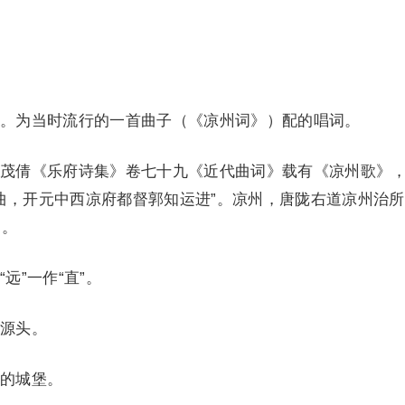
为当时流行的一首曲子（《凉州词》）配的唱词。
倩《乐府诗集》卷七十九《近代曲词》载有《凉州歌》
曲，开元中西凉府都督郭知运进”。凉州，唐陇右道凉州治
）。
”一作“直”。
源头。
的城堡。