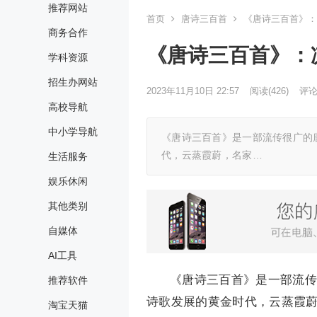
推荐网站
首页
唐诗三百首
《唐诗三百首》：
商务合作
《唐诗三百首》：凉
学科资源
招生办网站
2023年11月10日 22:57
阅读
(426)
评论(
高校导航
中小学导航
《唐诗三百首》是一部流传很广的唐
代，云蒸霞蔚，名家…
生活服务
娱乐休闲
其他类别
自媒体
AI工具
《唐诗三百首》是一部流传
推荐软件
诗歌发展的黄金时代，云蒸霞
淘宝天猫