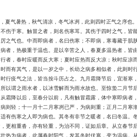
夏气暑热，秋气清凉，冬气冰冽，此则四时正气之序也
则不伤于寒。触冒之者，则名伤寒耳。其伤于四时之气，皆
杀厉之气也。中而即病者，名曰伤寒；不即病，寒毒藏于肌
暑病者，热极重于温也。是以辛苦之人，春夏多温热者，皆
时行者，春时应暖而反大寒；夏时应热而反大凉；秋时应凉
其时而有其气，是以一岁之中，长幼之病多相似者，此则时
及时行疫气之法，皆当按斗历占之。九月霜降节后，宜渐寒
。所以谓之雨水者，以冰雪解而为雨水故也。至惊蛰二月节
。从霜降以后，至春分以前，凡有触冒霜露，体中寒即病者
为病则轻；十一月十二月寒冽已严，为病则重；正月二月寒
，适有伤寒之人即为病也。其冬有非节之暖者，名曰冬温。
后，更相重沓，亦有轻重，为治不同，证如后章。从立春节
人壮热为病者，此属春时阳气，发其冬时伏寒，变为温病。