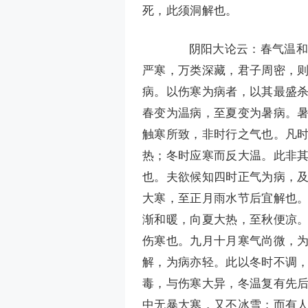
死，此须洞解也。
阴阳大论云：春气温和，
严寒，万类深藏，君子周密，
病。以伤寒为病者，以其最盛
春变为温病，至夏变为暑病。
触寒所致，非时行之气也。凡
热；冬时应寒而反大温。此非
也。夫欲候知四时正气为病，
大寒，至正月雨水节后宜解也
渐和暖，向夏大热，至秋便凉
伤寒也。九月十月寒气尚微，
解，为病亦轻。此以冬时不调
毒，与伤寒大异，冬温复有先
中无暴大寒，又不冰雪；而有