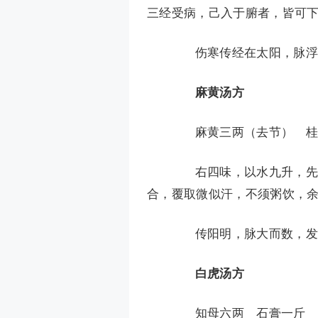
三经受病，己入于腑者，皆可
伤寒传经在太阳，脉浮而
麻黄汤方
麻黄三两（去节） 桂枝
右四味，以水九升，先煮
合，覆取微似汗，不须粥饮，
传阳明，脉大而数，发热
白虎汤方
知母六两 石膏一斤 甘