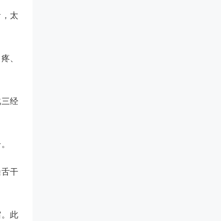
者，太
目疼、
此三经
干。
燥舌干
缩。此