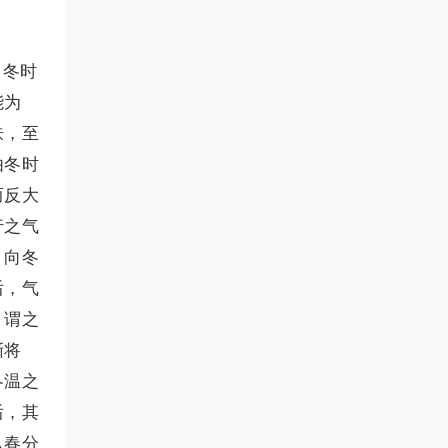
。冬时
能为
肤，至
由冬时
而反大
行之气
，向冬
后，气
，谓之
渐将
冬温之
后，其
从春分