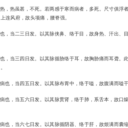
，热虽甚，不死。若两感于寒而病者，多死。尺寸俱浮
脉上连风府，故头项痛，腰脊强。
，当二三日发。以其脉侠鼻、络于目，故身热、汗出、
，当三四日发。以其脉循胁络于耳，故胸胁痛而耳聋。
已。
也，当四五日发。以其脉布胃中，络于嗌，故腹满而嗌
也，当五六日发。以其脉贯肾，络于肺，系舌本，故口
也，当六七日发。以其脉循阴器、络于肝，故烦满而囊