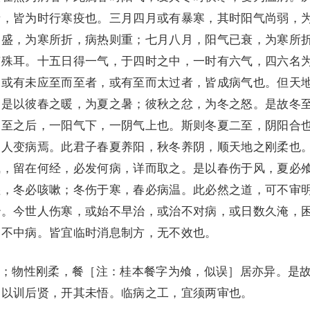
者，皆为时行寒疫也。三月四月或有暴寒，其时阳气尚弱，
已盛，为寒所折，病热则重；七月八月，阳气已衰，为寒所
有殊耳。十五日得一气，于四时之中，一时有六气，四六名
，或有未应至而至者，或有至而太过者，皆成病气也。但天
。是以彼春之暖，为夏之暑；彼秋之忿，为冬之怒。是故冬
夏至之后，一阳气下，一阴气上也。斯则冬夏二至，阴阳合
，人变病焉。此君子春夏养阳，秋冬养阴，顺天地之刚柔也
气，留在何经，必发何病，详而取之。是以春伤于风，夏必
湿，冬必咳嗽；冬伤于寒，春必病温。此必然之道，可不审
治。今世人伤寒，或始不早治，或治不对病，或日数久淹，
则不中病。皆宜临时消息制方，无不效也。
物性刚柔，餐［注：桂本餐字为飧，似误］居亦异。是
，以训后贤，开其未悟。临病之工，宜须两审也。