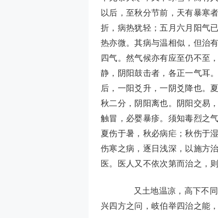
以后，至秋分节前，天有暴寒
折，病热犹轻；五月六月阳气
热亦微。其病与温相似，但治
四气。然气候亦有应至仍不至
静，阴阳鼓击者，各正一气耳
后，一阳爻升，一阴爻降也。
秋二分，阴阳离也。阴阳交易
触冒，必婴暴疹。须知毒烈之
夏伤于暑，秋必病疟；秋伤于
伤寒之病，逐日浅深，以施方
医。医人又不依次第而治之，
又土地温凉，高下不同；
兴四方之问，岐伯举四治之能