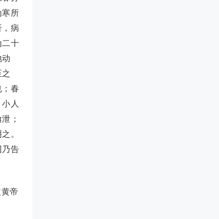
为寒所
折，病
为二十
地动
至之
也；春
。小人
飧泄；
明之。
困乃告
故黄帝