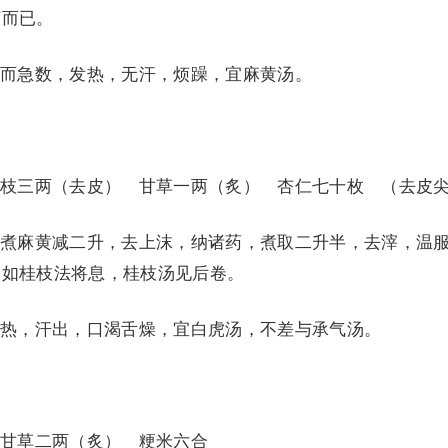
下而已。
急数，发热，无汗，烦躁，宜麻黄汤。
三两（去皮） 甘草一两（炙） 杏仁七十枚 （去皮
麻黄减二升，去上沫，纳诸药，煮取二升半，去滓，温
余如桂枝法将息，桂枝汤见后卷。
，汗出，口渴舌燥，宜白虎汤，不差与承气汤。
草二两（炙） 粳米六合