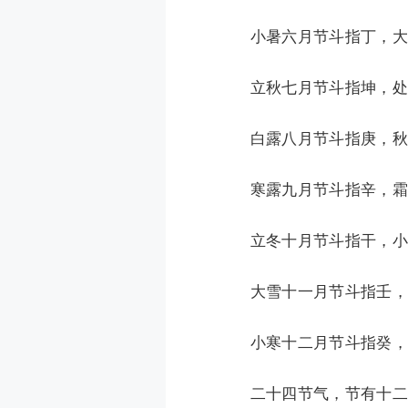
小暑六月节斗指丁，大
立秋七月节斗指坤，处
白露八月节斗指庚，秋
寒露九月节斗指辛，霜
立冬十月节斗指干，小
大雪十一月节斗指壬，
小寒十二月节斗指癸，
二十四节气，节有十二，