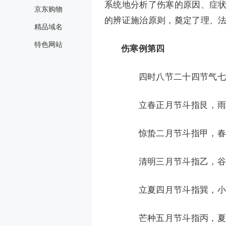
系统地分析了伤寒的原因、症状
京东购物
的辨证施治原则，奠定了理、
精品域名
特色网站
伤寒例第四
四时八节二十四节气七
立春正月节斗指艮，雨
惊蛰二月节斗指甲，春
清明三月节斗指乙，谷
立夏四月节斗指巽，小
芒种五月节斗指丙，夏