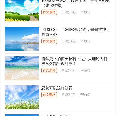
100条历史典故，读懂中国五千年文明史
（建议收藏）
作文素材
阅读
(594)
评论(0)
《哪吒2》：18句经典台词，句句封神，
直戳人心！
作文素材
阅读
(547)
评论(0)
科学史上的惊天反转：这六大理论为何
被永久踢出教科书？
作文素材
阅读
(569)
评论(0)
恋爱可以这样进行
作文素材
阅读
(642)
评论(0)