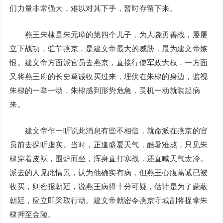
们力量非常强大，难以对其下手，暂时存留下来。
燕王朱棣是朱元璋的第四个儿子，为人骁勇善战，屡屡
立下战功，驻节燕京，是建文帝最大的威胁，最为建文帝嫉
恨。建文帝方面派官员去燕京，直接行使军政大权，一方面
又将燕王府的长史葛诚收买过来，埋伏在朱棣的身边，监视
朱棣的一举一动，朱棣感到形势危急，灵机一动就装起病
来。
建文帝乍一听说此消息有些不相信，就命派在燕京的官
员前去探听虚实。当时，正逢盛夏天气，酷暑难熬，只见朱
棣穿着皮袄，围炉而坐，浑身直打寒战，还直喊天气太冷。
派去的人见此情景，认为他确实有病，但燕王心腹葛诚已被
收买，则密报朝廷，说燕王病得十分可疑，估计是为了蒙蔽
朝廷，应立即采取行动。建文帝就密令燕京守城副将捉拿朱
棣押至金陵。