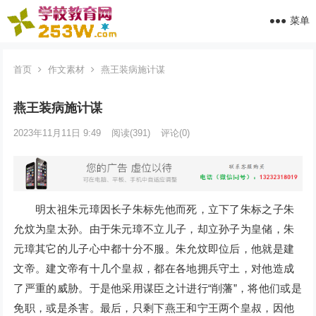
菜单
首页
作文素材
燕王装病施计谋
燕王装病施计谋
2023年11月11日 9:49
阅读
(391)
评论(0)
明太祖朱元璋因长子朱标先他而死，立下了朱标之子朱
允炆为皇太孙。由于朱元璋不立儿子，却立孙子为皇储，朱
元璋其它的儿子心中都十分不服。朱允炆即位后，他就是建
文帝。建文帝有十几个皇叔，都在各地拥兵守土，对他造成
了严重的威胁。于是他采用谋臣之计进行“削藩”，将他们或是
免职，或是杀害。最后，只剩下燕王和宁王两个皇叔，因他