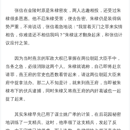
张信在金陵时原是朱棣密友，两人志趣相投，还受过朱
棣很多恩惠。他不忍朱棣受害，便去告密。朱棣仍是装得病
势严重，不肯说话，张信着急地说：“我冒着灭门之罪来实情
相告，你难道还不相信我吗？”朱棣这才翻身起床，和张信计
议应付之策。
因为当时燕京的军政大权已掌握在两位朝廷大臣手中，
当务之急，必须消除这两个人。朱棣就诡称，自己即将赴京
请罪，燕王府的官吏也悉数看管起来，请这两位朝廷大臣来
府中捉拿法办。那二人不知是计，就来到燕王府，当即被朱
棣布下的伏兵逮捕，同时朱棣又将燕王府的内奸葛诚也一起
捉了起来。
其实朱棣早先已用了谋士姚广孝的计策，在后花园秘密
地训练了一支精兵。这时，他率领了这支精兵，发起了反