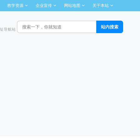
教学资源
企业宣传
网站地图
关于本站
址导航站