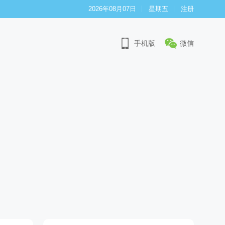
2026年08月07日
星期五
注册
手机版
微信