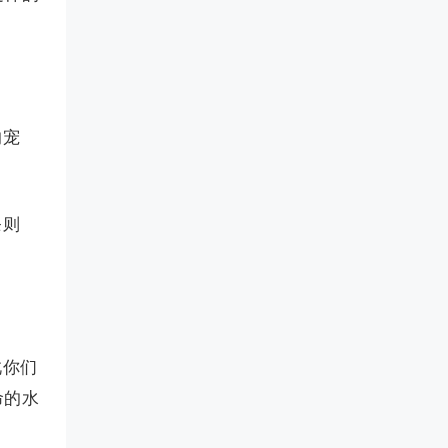
的宠
条则
此你们
命的水