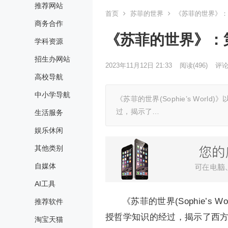
推荐网站
首页
苏菲的世界
《苏菲的世界》：
商务合作
《苏菲的世界》：
学科资源
招生办网站
2023年11月12日 21:33
阅读
(496)
评论(
高校导航
中小学导航
《苏菲的世界(Sophie’s Wo
过，揭示了…
生活服务
娱乐休闲
其他类别
自媒体
AI工具
《苏菲的世界(Sophie’
推荐软件
授哲学知识的经过，揭示了西方
淘宝天猫