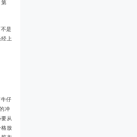
。第
而不是
圣经上
与牛仔
的冲
必要从
一格放