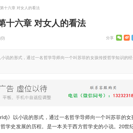
第十六章 对女人的看法
第十六章 对女人的看法
0)
rld)》以小说的形式，通过一名哲学导师向一个叫苏菲的女孩传授哲学知识的经
s World)》以小说的形式，通过一名哲学导师向一个叫苏菲的
哲学史发展的历程。是一本关于西方哲学史的小说。20世