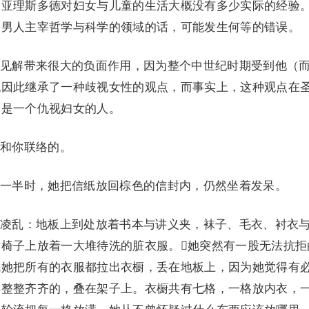
，亚理斯多德对妇女与儿童的生活大概没有多少实际的经验
由男人主宰哲学与科学的领域的话，可能发生何等的错误。
见解带来很大的负面作用，因为整个中世纪时期受到他（
也因此继承了一种歧视女性的观点，而事实上，这种观点在
不是一个仇视妇女的人。
和你联络的。
一半时，她把信纸放回棕色的信封内，仍然坐着发呆。
凌乱：地板上到处放着书本与讲义夹，袜子、毛衣、衬衣
椅子上放着一大堆待洗的脏衣服。她突然有一股无法抗拒
先她把所有的衣服都拉出衣橱，丢在地板上，因为她觉得有
得整整齐齐的，叠在架子上。衣橱共有七格，一格放内衣，