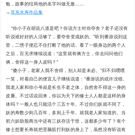
勉，故事的结局他的名字叫做无敌……
→
耳东水寿作品集
“你小子在胡说八道是吧？你说方士对你夺舍？老子还没有
听说谁好好的人活够了，要夺舍变成妖的。”听到番游说到这
里，二愣子便忍不住打断了他的话。看了一眼身边的两个人
之后，百无求继续说道：“这里就有俩方士，你去问问他们
俩，舍得这一身人皮吗？”
“傻小子，老家人我不舍得，别人却是未必。”归不归嘿嘿
一笑，对着自己的便宜儿子继续说道：“番游说的或许没错。
我老人家和你小爷叔是长生不老之体，自然舍不得这一身的
皮囊。不过话说回来，你以为天下的修士人人都是这样的身
体吗？一般人也只能活个三五十年。不过你们妖就不同了，
妖的寿数少则几百年，多则上千年。就我老人家知道的。当
初六妖助殷商当中还有三妖存活于世，这都多少年了？有个
修士想要长寿就把歪脑筋打到妖的身上了，虽然没有听说有