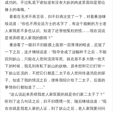
成功的。不过私底下谁知道有没有大妖的肉皮里面却是那位
修士的魂魄。”
看着百无求不再言语，归不归再次笑了一下，对着番游继
续说道：“你也不用去说方士的名字了，有这个能耐的方士老
人家我差不多也认识。知道了还替他冤枉的慌……现在说说
是谁弄瞎老人家我的眼睛？”
番游看了一眼归不归眼膜上面那一层薄薄的蜡皮，迟疑了
一下之后，这才继续说道：“我夺舍成了这幅样子之后，不能
回到妖山，只能在人世间流浪等死。就在差不多大隋一统天
下的时候，我见到有私下妖山的妖物。原本想和它们打听一
下妖山近况的，不想它们都是二太子在人世间传递消息的探
子。知道了我的情况之后，便将我绍介给了二太子。后面的
事情你们都知道了……”
“这么说起来弄瞎我老人家双眼的就是你们家二太子了？”
听到了这几句话之后，归不归嘿嘿一笑。随后继续说道：“现
在你就是我老人家的人证，到了妖山之后，老人家我要问问