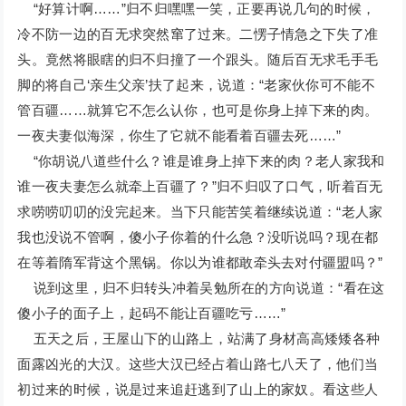
“好算计啊……”归不归嘿嘿一笑，正要再说几句的时候，
冷不防一边的百无求突然窜了过来。二愣子情急之下失了准
头。竟然将眼瞎的归不归撞了一个跟头。随后百无求毛手毛
脚的将自己‘亲生父亲’扶了起来，说道：“老家伙你可不能不
管百疆……就算它不怎么认你，也可是你身上掉下来的肉。
一夜夫妻似海深，你生了它就不能看着百疆去死……”
“你胡说八道些什么？谁是谁身上掉下来的肉？老人家我和
谁一夜夫妻怎么就牵上百疆了？”归不归叹了口气，听着百无
求唠唠叨叨的没完起来。当下只能苦笑着继续说道：“老人家
我也没说不管啊，傻小子你着的什么急？没听说吗？现在都
在等着隋军背这个黑锅。你以为谁都敢牵头去对付疆盟吗？”
说到这里，归不归转头冲着吴勉所在的方向说道：“看在这
傻小子的面子上，起码不能让百疆吃亏……”
五天之后，王屋山下的山路上，站满了身材高高矮矮各种
面露凶光的大汉。这些大汉已经占着山路七八天了，他们当
初过来的时候，说是过来追赶逃到了山上的家奴。看这些人