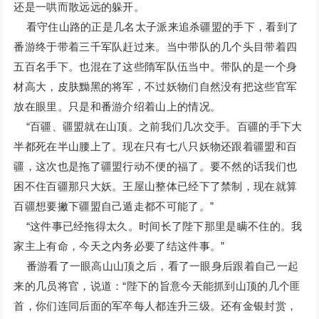
还是一哄而散远远的躲开。
看守住山路的正是几名太子派来追杀疆盟的手下，看到了
番游终于带着三千军队赶过来。当中带队的几个头目带着四
五百名手下。也混在了这些隋军队伍当中。带队的是一个身
材高大，皮肤黝黑的将军，不过妖物们自然没有把这些官军
放在眼里。只是和番游介绍着山上的情况。
“百疆、疆盟就在山顶。之前我们几次交手。百疆的手下大
半都死在半山腰上了。现在只有七八只妖物还跟着疆盟和百
疆，这次也是拖了疆盟行动不便的福了。要不然的话我们也
困不住百疆那只大妖。王屋山整体已经下了禁制，现在就算
百疆想要撇下疆盟自己遁走都不可能了。”
“这件事已经拖得太久。时间长了陛下那里是瞒不住的。我
家主上有命，今天之内务必要了结这件事。”
番游看了一眼高山山顶之后，看了一眼身后跟着自己一起
来的几员将官，说道：“陛下的旨意今天能抓到山顶的几个匪
首，你们连同后面的军卒每人都连升三级。还有金银封赏，