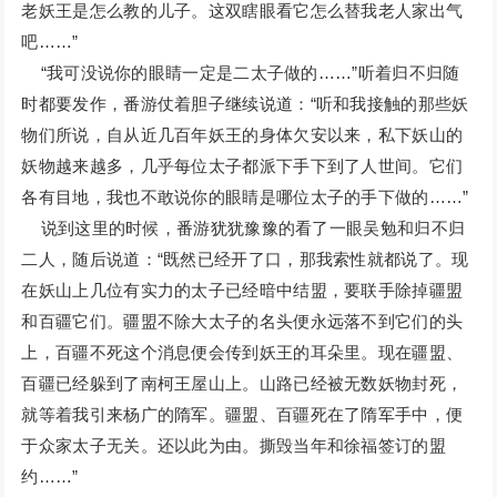
老妖王是怎么教的儿子。这双瞎眼看它怎么替我老人家出气
吧……”
“我可没说你的眼睛一定是二太子做的……”听着归不归随
时都要发作，番游仗着胆子继续说道：“听和我接触的那些妖
物们所说，自从近几百年妖王的身体欠安以来，私下妖山的
妖物越来越多，几乎每位太子都派下手下到了人世间。它们
各有目地，我也不敢说你的眼睛是哪位太子的手下做的……”
说到这里的时候，番游犹犹豫豫的看了一眼吴勉和归不归
二人，随后说道：“既然已经开了口，那我索性就都说了。现
在妖山上几位有实力的太子已经暗中结盟，要联手除掉疆盟
和百疆它们。疆盟不除大太子的名头便永远落不到它们的头
上，百疆不死这个消息便会传到妖王的耳朵里。现在疆盟、
百疆已经躲到了南柯王屋山上。山路已经被无数妖物封死，
就等着我引来杨广的隋军。疆盟、百疆死在了隋军手中，便
于众家太子无关。还以此为由。撕毁当年和徐福签订的盟
约……”