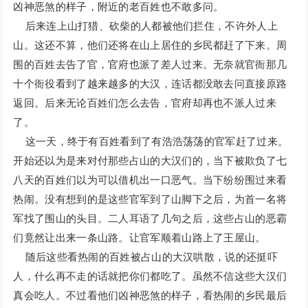
凶神恶煞的样子，附近的老百姓也不敢多问。
后来连上山打猎、砍柴的人都被他们拦住，不许外人上
山。这还不算，他们还将在山上居住的乡民都赶了下来。周
围的百姓去告了官，官府也派了差人过来。无奈就官衙那几
十个衙役看到了越来越多的大汉，连话都没敢去问直接原路
返回。后来无论百姓们怎么去告，官府却再也不派人过来
了。
这一天，终于有百姓看到了有浩浩荡荡的官军赶了过来。
开始还以为是来对付那些占山的大汉们的，当下被欺负了七
八天的百姓们以为可以借机出一口恶气。当下纷纷围过来看
热闹。没有想到的是这些官军到了山脚下之后，为首一名将
军找了围山的头目。二人耳语了几句之后，这些占山的恶霸
们竟然让出来一条山路。让官军顺着山路上了王屋山。
随后这些看热闹的百姓被占山的大汉哄散，说的还挺吓
人，什么再不走的话就把你们都吃了。虽然不信这些大汉们
真会吃人。不过看他们凶神恶煞的样子，看热闹的乡民最后