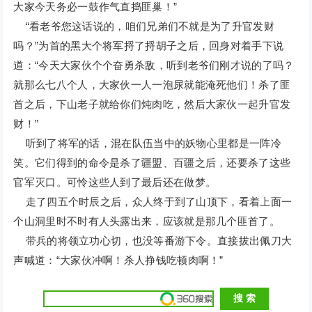
大家今天务必一鼓作气直捣匪巢！”
“看老爷您这话说的，咱们兄弟们不就是为了升官发财
吗？”为首的黑大个将军捋了捋胡子之后，回身对着手下说
道：“今天大家伙个个奋勇杀敌，听到老爷们刚才说的了吗？
就那么七八个人，大家伙一人一泡尿就能淹死他们！杀了匪
首之后，下山老子就给你们炖肉吃，然后大家伙一起升官发
财！”
听到了将军的话，混在队伍当中的妖物心里都是一阵冷
笑。它们得到的命令是杀了疆盟、百疆之后，还要杀了这些
官军灭口。可怜这些人到了最后还在做梦。
走了四五个时辰之后，众人终于到了山顶下，看着上面一
个山洞里时不时有人头露出来，应该就是那几个匪首了。
带兵的将领立功心切，也没等番游下令。直接拔出佩刀大
声喊道：“大家伙冲啊！杀人挣钱吃顿肉啊！”