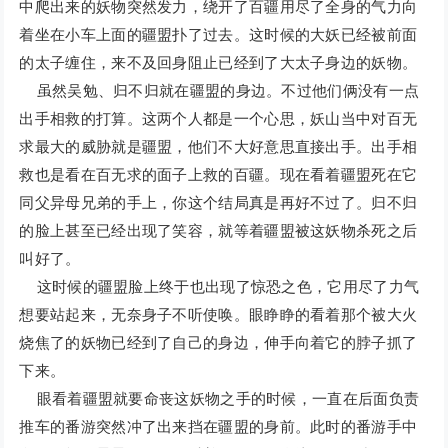
中爬出来的妖物突然发力，绕开了百疆用尽了全身的气力向
着坐在小车上面的疆盟扑了过去。这时候的大妖已经被前面
的太子缠住，来不及回身阻止已经到了大太子身边的妖物。
虽然吴勉、归不归就在疆盟的身边。不过他们俩没有一点
出手相救的打算。这两个人都是一个心思，妖山当中对百无
求最大的威胁就是疆盟，他们不大好意思直接出手。出手相
救也是看在百无求的面子上救的百疆。现在看着疆盟死在它
同父异母兄弟的手上，你这个结局真是再好不过了。归不归
的脸上甚至已经出现了笑容，就等着疆盟被这妖物杀死之后
叫好了。
这时候的疆盟脸上终于也出现了惊恐之色，它用尽了力气
想要站起来，无奈身子不听使唤。眼睁睁的看着那个被大火
烧焦了的妖物已经到了自己的身边，伸手向着它的脖子抓了
下来。
眼看着疆盟就要命丧这妖物之手的时候，一直在后面负责
推车的番游突然冲了出来挡在疆盟的身前。此时的番游手中