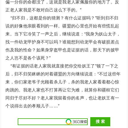
偏一分你的命都没了，这就是我老人家佩服你的地方了。反
正老人家我是不敢对自己这么下手的。”
“归不归，这都是你的猜测？有什么证据吗？”听到归不归
说的好像他亲眼看到的一样。疆盟的心里也开始有些慌乱起
来。当下它冷笑了一声之后，继续说道：“我身为妖山太子，
找一件幼龙甲护身不可以吗？谁能想到幼龙甲会有破损差点
伤及我的性命？如果身穿盔甲也是证据的话，那天下的披甲
之人岂不是各个该死？”
“有证据的话老人家我就直接把你交给妖王了”顿了一下之
后，归不归笑眯眯的对着疆盟的方向继续说道：“不过这些年
来，你们家老爷子光顾着杀儿子，杀的我老人家看着都心惊
肉跳的。我老人家也不打算再让它为难，就算你和疆桓它们
同归于尽好不好？老人家我留着你的名声，也让老妖王有一
个说得出去的孝顺儿子……”