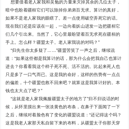
想要借着老人家我和吴勉的力量来灭掉其余的几位太子，
暗中也盼着疆桓它们可以除掉你弟弟百无求。算计的真好，
如果不是老人家我的眼瞎了。差一点使用破空弄死它的话。
现在我们还是应该在一起，一边向着妖山进发一边把疆桓它
们几个引出来。当然了，它心里最盼望着百无求死在疆桓的
手上。怎么样？疆盟太子。老人家我说的对吗？”
“归先生你太多疑了……”疆盟苦笑了一声之后，继续说
道：“如果这些都是我算计的话，那为什么会把我自己也算计
进去？你看看我这个样子死不死、活不活的。比起来死人也
只是多了一口气而已。这是我的命好，这样的伤势有一点点
的偏差，十个疆盟也救不回来吧？就算这是我算计好的。本
钱也太大点了吧？”
“这就是老人家我佩服疆盟太子的地方了”归不归说话的时
候，从怀里摸出来一张淡黄色的布条，在鼻子下面闻了一下
之后，继续对着脸色有了变化的疆盟说道：“还记得这个吗？
这是我老人家那天私自留下来的布料，从疆盟太子你那天穿