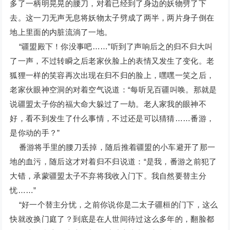
多了一柄明晃晃的腰刀，对着已经到了身边的妖物劈了下
去。这一刀无声无息将妖物太子劈成了两半，两片身子倒在
地上里面的内脏流淌了一地。
“疆盟殿下！你没事吧……”听到了声响后之的归不归大叫
了一声，不过转瞬之后老家伙脸上的表情又发生了变化。老
狐狸一样的笑容再次出现在归不归的脸上，嘿嘿一笑之后，
老家伙眼神空洞的对着空气说道：“每听见百疆叫唤。那就是
说疆盟太子你的福大命大躲过了一劫。老人家我的眼神不
好，看不到发生了什么事情，不过还是可以猜猜……番游，
是你动的手？”
番游将手里的腰刀丢掉，随后推着疆盟的小车避开了那一
地的血污，随后这才对着归不归说道：“是我，番游之前犯了
大错，承蒙疆盟太子不弃将我收入门下。我自然要替主分
忧……”
“好一个替主分忧，之前你说你是二太子疆桓的门下，这么
快就改换门庭了？到底是在人世间待过这么多年的，翻脸都