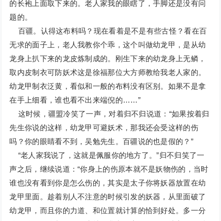
的长袍上面取下来的。老人家我的眼瞎了，手脚还是没有问
题的。
百疆。认得这布料吗？现在看着是不是有些古怪？看在百
无求的面子上，老人我教你个乖，这个叫做幼龙甲，是从幼
龙身上扒下来的龙皮炼制成的。刚生下来的幼龙身上无鳞，
取内皮制衣可防妖术这是徐福那位大方师教给我老人家的。
幼龙甲制衣泛黄，看似和一般的布料没有区别。如果不是拿
在手上细看，谁也看不出来端倪的……”
这时候，疆盟冷笑了一声，对着归不归说道：“如果按着归
先生你说的这样，幼龙甲可避妖术，那我还会受这样的伤
吗？你的眼睛看不到，吴勉先生。百疆说的也是假的？”
“老人家我说了，这就是佩服你的地方了。”归不归笑了一
声之后，继续说道：“你身上的伤原本就不是妖物伤的，当时
谁也没有看到你是怎么伤的，其实是太子你将妖器放置在幼
龙甲里面。趁着别人不注意的时候引发的妖器，从里面破了
幼龙甲，而且你的力道、和位置就计算的恰到好处。多一分