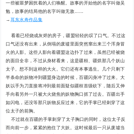
一些被噩梦困扰着的人们唤醒。故事的开始他的名字叫做吴
勉，故事的结局他的名字叫做无敌……
→
耳东水寿作品集
看着已经烧成灰烬的房子，疆盟轻轻的叹了口气。不过这
口气还没有出来，从倒塌的废墟里面突然窜出来三个浑身冒
火的人影。这些人影向着疆盟这边扑了过来，虽然已经被烧
的面目全非，不过从身材看来，这是疆桓、疆烘那几个妖山
太子。想不到这样的大火。它们还有本事逃生。几个只剩下
半条命的妖物冲到疆盟身边的时候，百疆闪身冲了过来。大
妖以手为刀直接将冲到最前面疑似疆桓首级砍下，随后又伸
手向着另外一只被大火烧焦的妖物胸口抓了过去。百疆出手
如闪电，还没等那只妖物反应过来，它的手掌已经刺穿了这
位太子的前胸。
不过就在百疆的手掌刺穿了太子胸口的同时，这位太子反
而向前一步，紧紧的抱住了大妖。这时候最后一只从废墟当