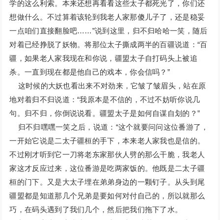
学的这么利索。本来还想再看看这些太子都死光了，你们还
想做什么。不过算着该轮到我老人家那傻儿子了，还是稳妥
一点咱们直接翻脸吧……”说到这里，归不归哈哈一笑，随后
对着已经挣脱了妖物。将那位太子撕成两半的百疆说道：“百
疆，如果老人家我现在和你说，疆盟太子自打码头上被追
杀。一直到现在都是他自己的戏本，你会信吗？”
这时候的大妖也看出来不对劲来，它皱了皱眉头，站在原
地对着归不归说道：“我原本是不信的，不过不妨听你说几
句。归不归，你倒说说看。疆盟太子是如何自谋自划的？”
归不归嘿嘿一笑之后，说道：“这个就要问问这位番游了，
一开始它说是二太子疆桓的手下，本来老人家我也是信的。
不过刚才听到它一刀将老东家那伙人劈的那么干脆，我老人
家这才反应过来，这位番游是吃两家饭的。他既是二太子疆
桓的门下。又是大太子埋在弟弟身边的一颗钉子。从头到尾
疆盟都是知道那几个兄弟是要如何对付自己的，所以就那么
巧，在码头遇到了我们几个，然后把我们拖下了水。