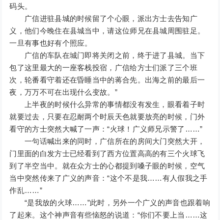
码头。
广信进驻县城的时候留了个心眼，派出方士去告知广
义，他们今晚住在县城当中，请这位师兄在县城周围驻足。
一旦有事也好有个照应。
广信的车队在城门即将关闭之前，终于进了县城。当下
包了这里最大的一座客栈投宿，广信给方士们派了三个班
次，轮番看守着还在昏睡当中的蒋合先。出海之前的最后一
夜，万万不可在出现什么变故。”
上半夜的时候什么异常的事情都没有发生，眼看着子时
就要过去，只要在忍耐两个时辰天色就要放亮的时候，门外
看守的方士突然大喊了一声：“火球！广义师兄示警了……”
一句话喊出来的同时，广信所在的房间大门突然大开，
门里面的白发方士已经看到了西方位置高高的有三个火球飞
到了半空当中。就在众方士的心都提到嗓子眼的时候，空气
当中突然传来了广义的声音：“这个不是我……有人假我之手
作乱……”
“是我放的火球……”此时，另外一个广义的声音也跟着响
了起来。这个神声音有些恼怒的说道：“你们不要上当……这