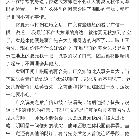
人不在徐福的身边，位这大方师也不会让人将夏元秋带到海
眼的位置。一旦有什么外界的因素影响了海眼的气脉，那可
是非同小可的事情。
将夏元秋打倒在地之后，广义有些尴尬的看了广信一
眼，说道：“我最近不在大方师的身边，被这夏元秋抓到了空
子。看起来他便是蒋合先在大方师身边的内应了……喂！蒋
合先，现在你还有什么好说的？“车厢里面的蒋合先只是看了
倒在地上的夏元秋一眼，微微的叹了口气。随后他将眼睛闭
了起来，不再理会其他人。
看到了闭上眼睛的蒋合先，广义知道此人事关重大，当
下回头看着广信说道：“既然我到了，那么别的不用说了。这
次我保着你押送蒋合先，之前他和韩中仙逃脱过一次，这次
一定要小心。”
广义说完之后广信却皱了皱眉头，随后他摇了摇头，说
道：“多谢师兄的好意，不过广义还是打算单独带着蒋合先去
见大方师……师兄不要误会，只是这夏元秋的手段太过拙
略，明明是一问便知的破绽，他却还敢在你我面前卖弄。当
中一定还有其他的阴谋，蒋合先身后之人善使连环手段。他