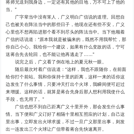
将师兄送到我身边，一定还有其他的目地，万不可上了他的
当。”
广字辈当中没有笨人，广义明白广信说的道理。回想自
己也被关在阵法当中的那些日子，他现在还有些不安，广义
心里也不想再陷进那个看不到尽头的阵法当中。当下他顺着
广信的话说道：“原本我就是被骗来的，既然不用我帮忙，那
你自己小心。我给你一个建议，如果有什么变故的话，宁可
送蒋合先去轮回，也不能让他再逃走了……”
说完之后，广义看了倒在地上的夏元秋一眼。
随后最次对着广信说道：“这样，我也不跟随你，在前面
给你打个前站。我和你保持十里的距离，这样一来的话你这
边发生了什么事情，只要冲天打出个火球，我瞬间便可赶过
来增援。这样的话，就算是蒋合先身后那人想利用我使什么
手段，也无用了。”
广信也想不到自己距离广义十里开外，那会发生什么事
情。当下便和广义订好了相隔十里相互照应的计划，自己这
里出事，立即发出火球求援，不过一旦广义那里出事，则发
出一连发出三个火球让广信带着蒋合先快速离开。