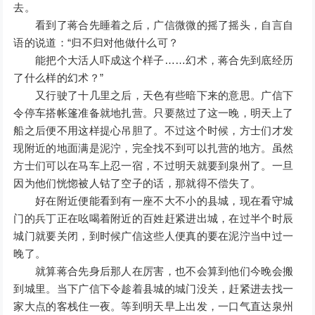
去。
看到了蒋合先睡着之后，广信微微的摇了摇头，自言自
语的说道：“归不归对他做什么可？
能把个大活人吓成这个样子……幻术，蒋合先到底经历
了什么样的幻术？”
又行驶了十几里之后，天色有些暗下来的意思。广信下
令停车搭帐篷准备就地扎营。只要熬过了这一晚，明天上了
船之后便不用这样提心吊胆了。不过这个时候，方士们才发
现附近的地面满是泥泞，完全找不到可以扎营的地方。虽然
方士们可以在马车上忍一宿，不过明天就要到泉州了。一旦
因为他们恍惚被人钴了空子的话，那就得不偿失了。
好在附近便能看到有一座不大不小的县城，现在看守城
门的兵丁正在吆喝着附近的百姓赶紧进出城，在过半个时辰
城门就要关闭，到时候广信这些人便真的要在泥泞当中过一
晚了。
就算蒋合先身后那人在厉害，也不会算到他们今晚会搬
到城里。当下广信下令趁着县城的城门没关，赶紧进去找一
家大点的客栈住一夜。等到明天早上出发，一口气直达泉州