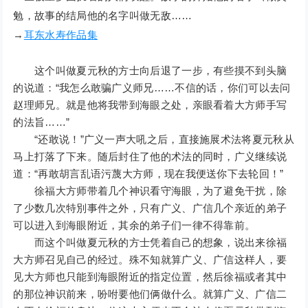
勉，故事的结局他的名字叫做无敌……
→
耳东水寿作品集
这个叫做夏元秋的方士向后退了一步，有些摸不到头脑
的说道：“我怎么敢骗广义师兄……不信的话，你们可以去问
赵理师兄。就是他将我带到海眼之处，亲眼看着大方师手写
的法旨……”
“还敢说！”广义一声大吼之后，直接施展术法将夏元秋从
马上打落了下来。随后封住了他的术法的同时，广义继续说
道：“再敢胡言乱语污蔑大方师，现在我便送你下去轮回！”
徐福大方师带着几个神识看守海眼，为了避免干扰，除
了少数几次特別事件之外，只有广义、广信几个亲近的弟子
可以进入到海眼附近，其余的弟子们一律不得靠前。
而这个叫做夏元秋的方士凭着自己的想象，说出来徐福
大方师召见自己的经过。殊不知就算广义、广信这样人，要
见大方师也只能到海眼附近的指定位置，然后徐福或者其中
的那位神识前来，吩咐要他们俩做什么。就算广义、广信二