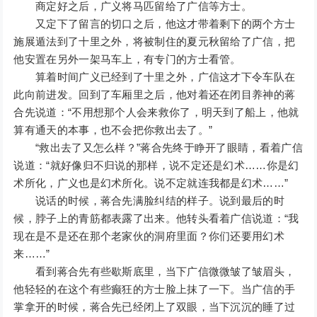
商定好之后，广义将马匹留给了广信等方士。
又定下了留言的切口之后，他这才带着剩下的两个方士
施展遁法到了十里之外，将被制住的夏元秋留给了广信，把
他安置在另外一架马车上，有专门的方士看管。
算着时间广义已经到了十里之外，广信这才下令车队在
此向前进发。回到了车厢里之后，他对着还在闭目养神的蒋
合先说道：“不用想那个人会来救你了，明天到了船上，他就
算有通天的本事，也不会把你救出去了。”
“救出去了又怎么样？”蒋合先终于睁开了眼睛，看着广信
说道：“就好像归不归说的那样，说不定还是幻术……你是幻
术所化，广义也是幻术所化。说不定就连我都是幻术……”
说话的时候，蒋合先满脸纠结的样子。说到最后的时
候，脖子上的青筋都表露了出来。他转头看着广信说道：“我
现在是不是还在那个老家伙的洞府里面？你们还要用幻术
来……”
看到蒋合先有些歇斯底里，当下广信微微皱了皱眉头，
他轻轻的在这个有些癫狂的方士脸上抹了一下。当广信的手
掌拿开的时候，蒋合先已经闭上了双眼，当下沉沉的睡了过