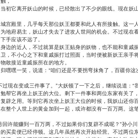
接触，
初它离开妖山的时候，已经散出了不少的眼线。现在妖
。
宫殿里，几乎每天那位妖王都要和此人有所接触。这一
因为地府易主，妖山才失去了进攻人世间的机会。不过现在
世下手应该不远了。
边的近人，不过就算是妖王贴身的妖物，也不能和童戚
禁卫，不小心之下和童戚振打过照面，当时便被新妖王亲手
妖物敢接近童戚振所在的地方。
嘿嘿一笑，说道：“咱们还是不要拐弯抹角了，百疆你这
过现在变成三件事了。”大妖顿了一下之后，继续说道：“
吴勉帮它再坐上妖王的大位。剩下一件事和两位东家有关了
王复辟之用。等到它再次坐上妖王大位的时候，我妖山还你
现在整个人世上的黄金加到一起，或许都没有一百万两。这
回许能赚到一百万两，不过如果你们复辟不成呢？”孙小川
号的买卖便已经停顿。这几年虽然再次开始经营。不过两位