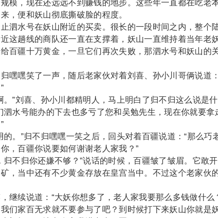
的规模，现在还远远不到赚钱的地步。这些年一直都在吃老
出来，便和妖山彻底撕破脸的程度。
泗水号在妖山附近的买卖。很长的一段时间之内，整个
附近这趟线的商队还一直在支撑着，妖山一直维持着当年老
借给百疆十万黄金，一旦它们再次失败，那泗水号和妖山的
嘿嘿笑了一声，随后老家伙对着刘喜、孙小川哥俩说道：
”
。”刘喜、孙小川都精明人，马上明白了归不归这么说是什
们泗水号能办的下去也多亏了您和吴勉先生，现在你就要拿
”
的。”归不归嘿嘿一笑之后，回头对着百疆说道：“那么巧
你，百疆你说要如何谢谢老人家我？”
归不归你还嫌不够？”说话的时候，百疆皱了皱眉。它敢开
金矿，当中还有不少黄金存放在皇宫当中。不过这个老家伙
继续说道：“大妖你想多了，老人家我要那么多钱做什么
，我们家百无求就不要参与了吧？到时候打下来妖山你就是