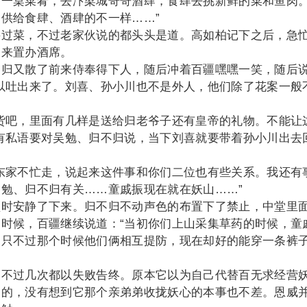
备一桌菜肴，去汴梁城哥哥酒肆，食肆去挑新鲜的菜和鱼肉
供给食肆、酒肆的不一样……”
菜，不过老家伙说的都头头是道。高如柏记下之后，急
回来置办酒席。
又散了前来侍奉得下人，随后冲着百疆嘿嘿一笑，随后
以吐出来了。刘喜、孙小川也不是外人，他们除了花案一般
吧，里面有几样是送给归老爷子还有皇帝的礼物。不能让
有私语要对吴勉、归不归说，当下刘喜就要带着孙小川出去
家不忙走，说起来这件事和你们二位也有些关系。我还有
勉、归不归有关……童戚振现在就在妖山……”
安静了下来。归不归不动声色的布置下了禁止，中堂里
时候，百疆继续说道：“当初你们上山采集草药的时候，童
。只不过那个时候他们俩相互提防，现在却好的能穿一条裤
过几次都以失败告终。原本它以为自己代替百无求经营
己的，没有想到它那个亲弟弟收拢妖心的本事也不差。恩威