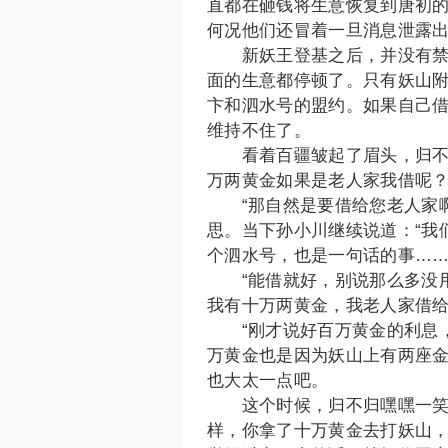
直都在砸钱将生意恢复到唐初
何况他们还冒着一旦消息泄露
新妖王登基之后，并没有禁止
面的生意都停顿了。只有妖山
卞和泗水号的盟约。如果自己
维持不住了。
看着百疆皱起了眉头，归不归
万两黄金如果是老人家我借呢？
“那自然是要借给您老人家啊
思。当下孙小川继续说道：“我
个泗水号，也是一句话的事……
“能借就好，别说那么多没用
我有十万两黄金，我老人家借给
“刚才说好百万黄金的利息，
万黄金也是因为妖山上有两座
也大太一点吧。
这个时候，归不归嘿嘿一笑，
样，你拿了十万黄金去打妖山