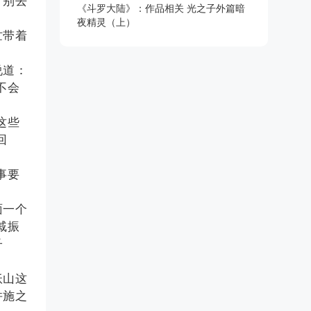
。别去
《斗罗大陆》：作品相关 光之子外篇暗
夜精灵（上）
忙带着
说道：
不会
这些
回
事要
面一个
戚振
子
妖山这
并施之