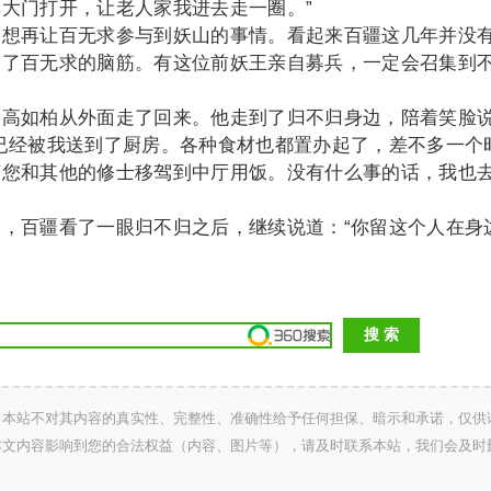
大门打开，让老人家我进去走一圈。”
再让百无求参与到妖山的事情。看起来百疆这几年并没
起了百无求的脑筋。有这位前妖王亲自募兵，一定会召集到
如柏从外面走了回来。他走到了归不归身边，陪着笑脸
已经被我送到了厨房。各种食材也都置办起了，差不多一个
烦您和其他的修士移驾到中厅用饭。没有什么事的话，我也
百疆看了一眼归不归之后，继续说道：“你留这个人在身
，本站不对其内容的真实性、完整性、准确性给予任何担保、暗示和承诺，仅供
本文内容影响到您的合法权益（内容、图片等），请及时联系本站，我们会及时