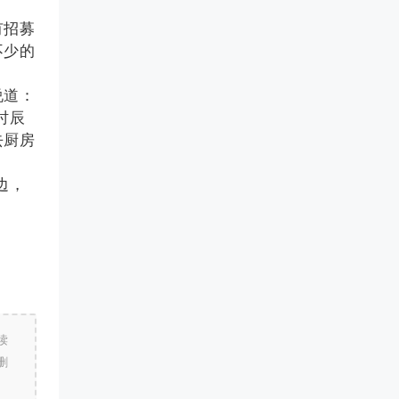
有招募
不少的
说道：
时辰
去厨房
边，
读
删