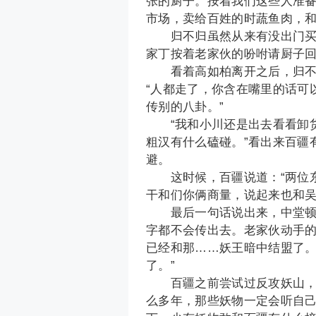
张的厨子。按着我们这些人准
市场，卖给百姓的时蔬鱼肉，和
归不归虽然从来有没出门买过
家丁按着老家伙的吩咐请厨子
看着高如柏离开之后，归不归
“人都走了，你含在嘴里的话可
传别的八卦。”
“我和小川还是出去看看卸货
粗汉有什么磕碰。”看出来百疆
避。
这时候，百疆说道：“两位东
干和们你俩商量，说起来也和吴
最后一句话说出来，中堂顿时
字都不会传出去。老家伙动手的
已经和那……妖王暗中结盟了
了。”
百疆之前尝试过反攻妖山，不
么多年，那些妖物一定会听自