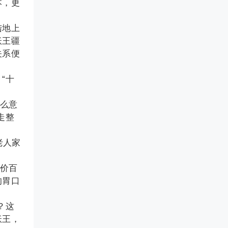
本，更
陆地上
妖王疆
关系便
“十
么意
走整
老人家
价百
的胃口
？这
妖王，