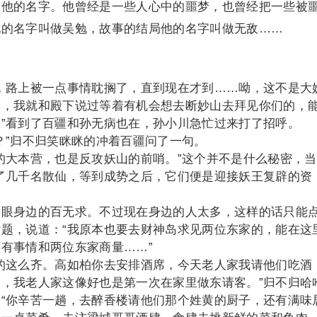
过他的名字。他曾经是一些人心中的噩梦，也曾经把一些被
他的名字叫做吴勉，故事的结局他的名字叫做无敌……
路上被一点事情耽搁了，直到现在才到……呦，这不是大
候，我就和殿下说过等着有机会想去断妙山去拜见你们的，
”看到了百疆和孙无病也在，孙小川急忙过来打了招呼。
”归不归笑眯眯的冲着百疆问了一句。
大本营，也是反攻妖山的前哨。”这个并不是什么秘密，当
了几千名散仙，等到成势之后，它们便是迎接妖王复辟的资
身边的百无求。不过现在身边的人太多，这样的话只能
题，说道：“我原本也要去财神岛求见两位东家的，能在这
有事情和两位东家商量……”
这么齐。高如柏你去安排酒席，今天老人家我请他们吃酒
，我老人家这像好也是第一次在家里做东请客。”归不归哈
“你辛苦一趟，去醉香楼请他们那个姓黄的厨子，还有满味