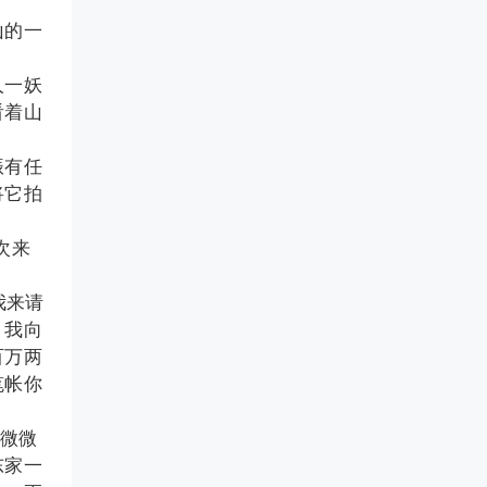
山的一
人一妖
看着山
振有任
将它拍
次来
我来请
，我向
百万两
笔帐你
微微
东家一