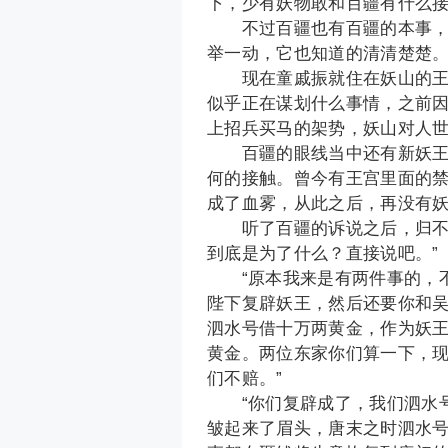
下，少有妖物敢和百疆有什么
不过百疆也有百疆的本事，当
举一动，它也知道的清清楚楚
现在童戚振就住在妖山的王城
似乎正在谋划什么事情，之前
上招兵买马的架势，妖山对人
百疆的眼线当中还有新妖王身
何的接触。曾今有王宫里面的
成了血雾，从此之后，再没有
听了百疆的诉说之后，归不归
到底是为了什么？直接说吧。”
“原本我来是有两件事的，不
陛下复辟妖王，然后还要你和
泗水号借十万两黄金，作为妖
黄金。两位东家你们算一下，
们不赔。”
“你们复辟成了，我们泗水号
皱起来了眉头，唐末之时泗水