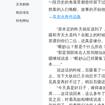
一段历史的角落里都曾经留下
京东购物
扰着的人们唤醒。故事的开始
精品域名
→
耳东水寿作品集
特色网站
“原本定的昨天就应该到了，
疆和齐天大圣吗？在船上的时
里遇到你们二位，还真是缘分。
“断妙山？那是个什么所在？
“那是我联络在人世间散仙的
疆继续说道：“断妙山已经聚集
本……”
说这话的时候，百疆看了一眼
止。当下大妖自己主动岔开了话
见真是再好不过了。稍后百疆还
“今天真是好日子，难得凑的
席……这话说回来，这么多年了
笑之后，对着高如柏继续说道：