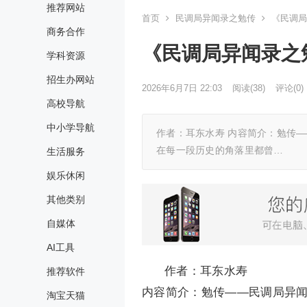
推荐网站
首页
民调局异闻录之勉传
《民调局
商务合作
《民调局异闻录之
学科资源
招生办网站
2026年6月7日 22:03
阅读
(38)
评论(0)
高校导航
中小学导航
作者：耳东水寿 内容简介：勉传
在每一段历史的角落里都曾…
生活服务
娱乐休闲
其他类别
自媒体
AI工具
作者：耳东水寿
推荐软件
内容简介：勉传——民调局异
淘宝天猫