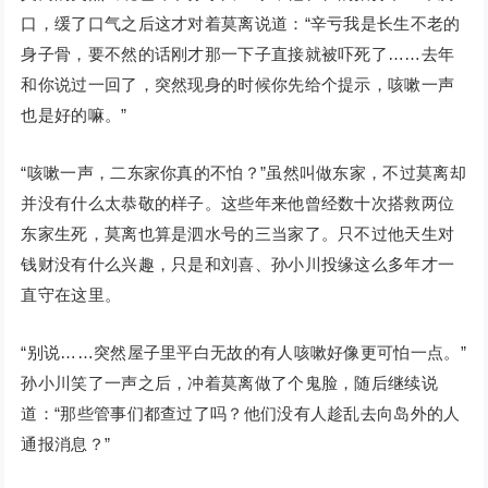
口，缓了口气之后这才对着莫离说道：“辛亏我是长生不老的
身子骨，要不然的话刚才那一下子直接就被吓死了……去年
和你说过一回了，突然现身的时候你先给个提示，咳嗽一声
也是好的嘛。”
“咳嗽一声，二东家你真的不怕？”虽然叫做东家，不过莫离却
并没有什么太恭敬的样子。这些年来他曾经数十次搭救两位
东家生死，莫离也算是泗水号的三当家了。只不过他天生对
钱财没有什么兴趣，只是和刘喜、孙小川投缘这么多年才一
直守在这里。
“别说……突然屋子里平白无故的有人咳嗽好像更可怕一点。”
孙小川笑了一声之后，冲着莫离做了个鬼脸，随后继续说
道：“那些管事们都查过了吗？他们没有人趁乱去向岛外的人
通报消息？”