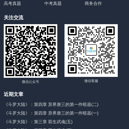
高考真题
中考真题
商务合作
关注交流
微信客服
微信公众号
近期文章
《斗罗大陆》：第四章 异界唐三的第一件暗器(二)
《斗罗大陆》：第四章 异界唐三的第一件暗器(一)
《斗罗大陆》：第三章 双生武魂(五)