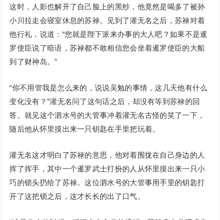
这时，人影也解开了自己脸上的黑纱，他竟然是喝多了被孙
小川拉走会寝室休息的苏禄。见到了灌无名之后，苏禄对着
他行礼，说道：“您就是陛下派来办事的大人吧？如果不是暹
罗使臣说了暗语，苏禄都不敢相信您会坐着暹罗使臣的大船
到了财神岛。”
“你不用管我是怎么来的，说说吴勉的事情，这几天他有什么
变化没有？”灌无名问了这句话之后，却没有等到苏禄的回
答。就见这个泗水号的大管事冲着灌无名古怪的笑了一下，
随后他从怀里摸出来一只钥匙在手里把玩着。
灌无名这才明白了苏禄的意思，他对着围拢在自己身边的人
挥了挥手，其中一个暹罗武士打扮的人从怀里摸出来一只小
巧的锁头扔给了苏禄。这位泗水号的大管事用手里的钥匙打
开了这把锁之后，这才长长的出了口气。