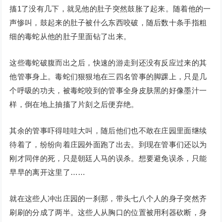
搐1了没有几下，就见他的肚子突然鼓胀了起来。随着他的一
声惨叫，鼓起来的肚子被什么东西咬破，随后数十条手指粗
细的毒蛇从他的肚子里面钻了出来。
这些毒蛇破腹而出之后，快速的游走到还没有反应过来的其
他管事身上。毒蛇们狠狠地在三四名管事的脚踝上，只是几
个呼吸的功夫，被毒蛇咬到的管事全身皮肤黑的好像墨汁一
样，倒在地上抽搐了片刻之后便弃绝。
其余的管事吓得哇哇大叫，随后他们也不敢在庄园里面继续
待着了，纷纷向着庄园外面跑了出去。到现在管事们还以为
刚才同伴的死，只是朝廷人马的误杀。想要避免误杀，只能
早早的离开这里了……
就在这些人冲出庄园的一刹那，带头七八个人的身子突然齐
刷刷的分成了两半。这些人从胸口的位置被用利器砍断，身