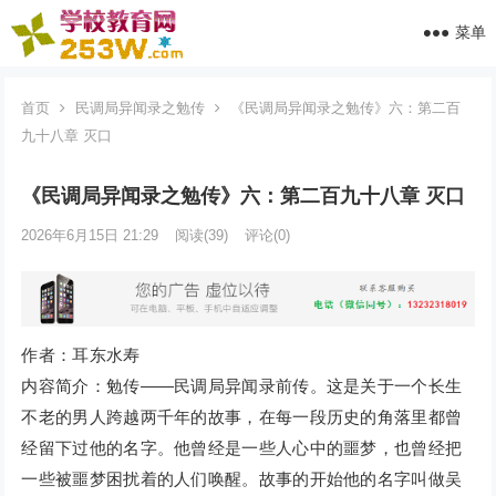
菜单
首页
民调局异闻录之勉传
《民调局异闻录之勉传》六：第二百
九十八章 灭口
《民调局异闻录之勉传》六：第二百九十八章 灭口
2026年6月15日 21:29
阅读
(39)
评论(0)
作者：耳东水寿
内容简介：勉传——民调局异闻录前传。这是关于一个长生
不老的男人跨越两千年的故事，在每一段历史的角落里都曾
经留下过他的名字。他曾经是一些人心中的噩梦，也曾经把
一些被噩梦困扰着的人们唤醒。故事的开始他的名字叫做吴