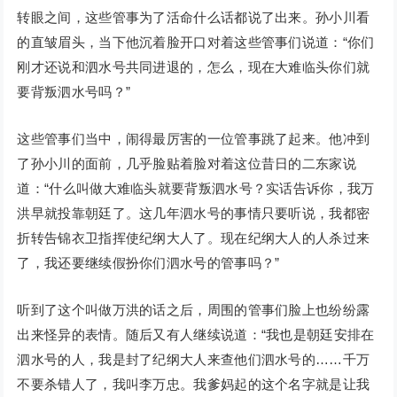
转眼之间，这些管事为了活命什么话都说了出来。孙小川看
的直皱眉头，当下他沉着脸开口对着这些管事们说道：“你们
刚才还说和泗水号共同进退的，怎么，现在大难临头你们就
要背叛泗水号吗？”
这些管事们当中，闹得最厉害的一位管事跳了起来。他冲到
了孙小川的面前，几乎脸贴着脸对着这位昔日的二东家说
道：“什么叫做大难临头就要背叛泗水号？实话告诉你，我万
洪早就投靠朝廷了。这几年泗水号的事情只要听说，我都密
折转告锦衣卫指挥使纪纲大人了。现在纪纲大人的人杀过来
了，我还要继续假扮你们泗水号的管事吗？”
听到了这个叫做万洪的话之后，周围的管事们脸上也纷纷露
出来怪异的表情。随后又有人继续说道：“我也是朝廷安排在
泗水号的人，我是封了纪纲大人来查他们泗水号的……千万
不要杀错人了，我叫李万忠。我爹妈起的这个名字就是让我