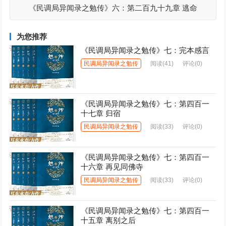
《民调局异闻录之勉传》六：第二百九十九章 逃命
为您推荐
《民调局异闻录之勉传》七：完本感言
民调局异闻录之勉传
阅读
(41)
评论(0)
《民调局异闻录之勉传》七：第四百一
十七章 归宿
民调局异闻录之勉传
阅读
(33)
评论(0)
《民调局异闻录之勉传》七：第四百一
十六章 再见同佛寺
民调局异闻录之勉传
阅读
(33)
评论(0)
《民调局异闻录之勉传》七：第四百一
十五章 离别之后