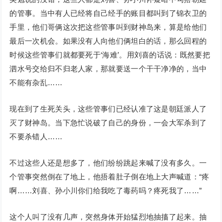
的管事。当中有人已经将自己经手的账目都叫到了锦衣卫的
手里，他们哥俩这次把这些管事叫到财神岛来，算是给他们
最后一次机会。如果没有人向他们俩坦白的话，那么回程的
时候这些管事们就都要死于‘海难’。用刘喜的话说：既然要把
泗水号交给归不归老人家，那就要送一个干干净净的，当中
不能有杂乱……
现在到了生死关头，这些管事们已经认准了这是朝廷派人了
灭了财神岛。当下急忙说破了自己的身份，一会大军杀到了
不要杀错人……
不过这些人还是想多了，他们纷纷跳起来喊了没有多久。一
个管事突然倒在了地上，他捂着肚子倒在地上大声喊道：“疼
啊……刘喜、孙小川你们给我吃了毒药吗？疼死我了……”
这个人叫了没有几声，突然身体开始猛烈地抽搐了起来。抽