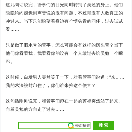
这几句话说完，管事们的目光同时转到了吴勉的身上。他们
隐隐约约感觉到声音说的没有问题，不过却没有人敢真正的
冲过来。当下只能盼望着身边有个愣头青的同伴，过去试试
看……
只是做了泗水号的管事，怎么可能会有这样的愣头青？当下
他们你看看我，我看看你的没有一个人敢过去给吴勉一个嘴
巴。
这时候，白发男人突然笑了一下，对着管事们说道：“来……
我的术法被封印住了，你们谁来捡这个便宜？”
这句话刚刚说完，和管事们蹲在一起的苏禄突然站了起来。
向着吴勉的方向走了过去……