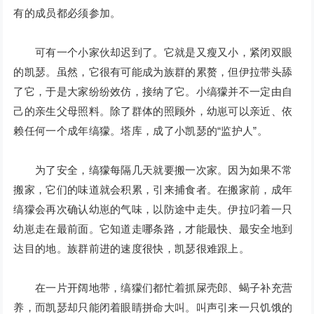
有的成员都必须参加。
可有一个小家伙却迟到了。它就是又瘦又小，紧闭双眼
的凯瑟。虽然，它很有可能成为族群的累赘，但伊拉带头舔
了它，于是大家纷纷效仿，接纳了它。小缟獴并不一定由自
己的亲生父母照料。除了群体的照顾外，幼崽可以亲近、依
赖任何一个成年缟獴。塔库，成了小凯瑟的“监护人”。
为了安全，缟獴每隔几天就要搬一次家。因为如果不常
搬家，它们的味道就会积累，引来捕食者。在搬家前，成年
缟獴会再次确认幼崽的气味，以防途中走失。伊拉叼着一只
幼崽走在最前面。它知道走哪条路，才能最快、最安全地到
达目的地。族群前进的速度很快，凯瑟很难跟上。
在一片开阔地带，缟獴们都忙着抓屎壳郎、蝎子补充营
养，而凯瑟却只能闭着眼睛拼命大叫。叫声引来一只饥饿的