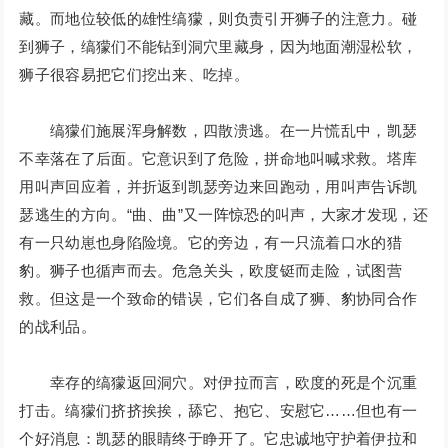
藏。而地位较低的雄性缟獴，则负责引开狮子的注意力。碰
到狮子，缟獴们不能钻到洞穴里藏身，因为地面潮湿松软，
狮子很容易把它们挖出来、吃掉。
缟獴们施展浑身解数，四散溃逃。在一片慌乱中，凯瑟
不幸落在了后面。它意识到了危险，拼命地叫喊求救。塔库
用叫声回应着，并折返到凯瑟旁边来回跑动，用叫声告诉凯
瑟逃生的方向。“曲、曲”又一阵惊恐的叫声，大家才发现，还
有一只幼崽也身陷险境。它的旁边，有一只流着口水的猎
豹。狮子也循声而去。危急关头，欧度铤而走险，试图营
救。但这是一个致命的错误，它们各自成了狮、豹协同合作
的战利品。
幸存的缟獴返回洞穴。对伊拉而言，欧度的死是个沉重
打击。缟獴们挤挤挨挨，舔它、抱它、安慰它……但也有一
个好消息：凯瑟的眼睛终于睁开了。它忠诚地守护着伊拉和