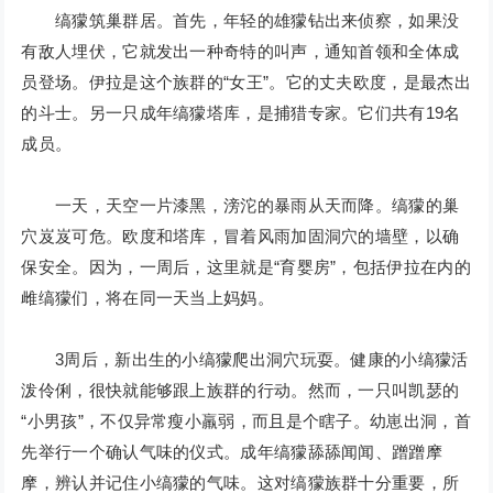
缟獴筑巢群居。首先，年轻的雄獴钻出来侦察，如果没
有敌人埋伏，它就发出一种奇特的叫声，通知首领和全体成
员登场。伊拉是这个族群的“女王”。它的丈夫欧度，是最杰出
的斗士。另一只成年缟獴塔库，是捕猎专家。它们共有19名
成员。
一天，天空一片漆黑，滂沱的暴雨从天而降。缟獴的巢
穴岌岌可危。欧度和塔库，冒着风雨加固洞穴的墙壁，以确
保安全。因为，一周后，这里就是“育婴房”，包括伊拉在内的
雌缟獴们，将在同一天当上妈妈。
3周后，新出生的小缟獴爬出洞穴玩耍。健康的小缟獴活
泼伶俐，很快就能够跟上族群的行动。然而，一只叫凯瑟的
“小男孩”，不仅异常瘦小羸弱，而且是个瞎子。幼崽出洞，首
先举行一个确认气味的仪式。成年缟獴舔舔闻闻、蹭蹭摩
摩，辨认并记住小缟獴的气味。这对缟獴族群十分重要，所