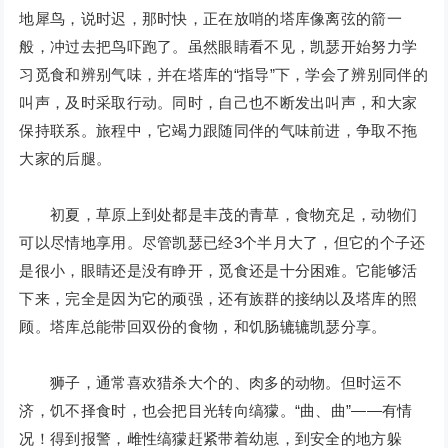
地犀鸟，说时迟，那时快，正在放哨的塔库像离弦的箭一
般，冲过去把鸟吓跑了。虽然眼睛看不见，凯瑟开始努力学
习觅食和辨别气味，并在塔库的“指导”下，学会了辨别同伴的
叫声，及时采取行动。同时，自己也不断发出叫声，和大家
保持联系。旅程中，它竭力跟随同伴的气味前进，争取不拖
大家的后腿。
初夏，草原上到处都是丰茂的青草，食物充足，动物们
可以尽情地享用。尽管凯瑟已经3个半月大了，但它的个子还
是很小，眼睛还是没有睁开，觅食还是十分困难。它能够活
下来，完全是因为它的顽强，还有族群的接纳以及塔库的照
顾。塔库总能带回双份的食物，和饥肠辘辘凯瑟分享。
狮子，通常喜欢猎杀大个的、肉多的动物。但时运不
济，饥不择食时，也会把目光转向缟獴。“曲、曲”——有情
况！得到报警，雌性缟獴赶紧带着幼崽，到安全的地方躲