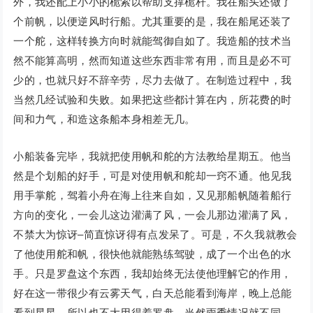
外，我还配上小小的桅索以帮助支撑桅杆。我在船头还做了
个前帆，以便逆风时行船。尤其重要的是，我在船尾还装了
一个舵，这样转换方向时就能驾御自如了。我造船的技术当
然不能算高明，然而知道这些东西非常有用，而且是必不可
少的，也就只好不辞辛劳，尽力去做了。在制造过程中，我
当然几经试验和失败。如果把这些都计算在内，所花费的时
间和力气，和造这条船本身相差无几。
小船装备完毕，我就把使用帆和舵的方法教给星期五。他当
然是个划船的好手，可是对使用帆和舵却一窍不通。他见我
用手掌舵，驾着小舟在海上往来自如，又见那船帆随着船行
方向的变化，一会儿这边灌满了风，一会儿那边灌满了风，
不禁大为惊讶–简直惊讶得有点发呆了。可是，不久我就教会
了他使用舵和帆，很快他就能熟练驾驶，成了一个出色的水
手。只是罗盘这个东西，我却始终无法使他理解它的作用，
好在这一带很少有云雾天气，白天总能看到海岸，晚上总能
看到星星，所以也不大用得着罗盘。当然雨季情况就不同