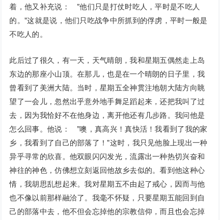
着，他又补充说： ”他们只是打仗时吃人，平时是不吃人
的。”这就是说，他们只吃战争中所抓到的俘虏，平时一般是
不吃人的。
此后过了很久，有一天，天气晴朗，我和星期五偶然走上岛
东边的那座小山顶。在那儿，也是在一个晴朗的日子里，我
曾看到了美洲大陆。当时，星期五全神贯注地朝大陆方向眺
望了一会儿，忽然出乎意外地手舞足蹈起来，还把我叫了过
去，因为我恰好不在他身边，离开他还有几步路。我问他是
怎么回事。他说： ”噢，真高兴！真快活！我看到了我的家
乡，我看到了自己的部落了！”这时，我只见他脸上现出一种
异乎寻常的欣喜。他双眼闪闪发光，流露出一种热切兴奋和
神往的神色，仿佛想立刻返回他故乡去似的。看到他这种心
情，我胡思乱想起来。我对星期五不由起了戒心，因而与他
也不像以前那样融洽了。我毫不怀疑，只要星期五能回到自
己的部落中去，他不但会忘掉他的宗教信仰，而且也会忘掉