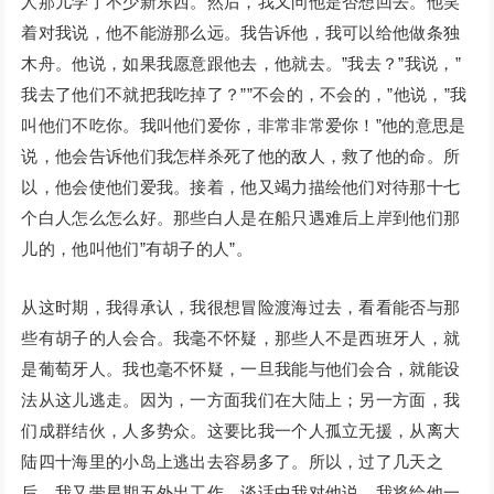
人那儿学了不少新东西。然后，我又问他是否想回去。他笑
着对我说，他不能游那么远。我告诉他，我可以给他做条独
木舟。他说，如果我愿意跟他去，他就去。”我去？”我说，”
我去了他们不就把我吃掉了？””不会的，不会的，”他说，”我
叫他们不吃你。我叫他们爱你，非常非常爱你！”他的意思是
说，他会告诉他们我怎样杀死了他的敌人，救了他的命。所
以，他会使他们爱我。接着，他又竭力描绘他们对待那十七
个白人怎么怎么好。那些白人是在船只遇难后上岸到他们那
儿的，他叫他们”有胡子的人”。
从这时期，我得承认，我很想冒险渡海过去，看看能否与那
些有胡子的人会合。我毫不怀疑，那些人不是西班牙人，就
是葡萄牙人。我也毫不怀疑，一旦我能与他们会合，就能设
法从这儿逃走。因为，一方面我们在大陆上；另一方面，我
们成群结伙，人多势众。这要比我一个人孤立无援，从离大
陆四十海里的小岛上逃出去容易多了。所以，过了几天之
后，我又带星期五外出工作，谈话中我对他说，我将给他一