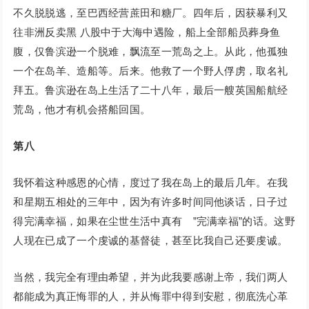
不久脱脱逃，至巴西经营蔗田和糖厂。四年后，因获暴利又
往非洲反卖黑 八股中于大海中遇险，船上全部船员葬身鱼
腹，仅鲁滨逊一个脱难，飘流至一荒岛之上。从此，他孤独
一个在岛羊、造船等。后来。他救了一个野人俘虏，取名礼
拜五。鲁滨逊在岛上生活了二十八年，最后一艘英国船航经
荒岛，他才有机会搭船回国。
第八
我怀着这种感恩的心情，度过了我在岛上的最后几年。在我
和星期五相处的三年中，因为有许多时间同他谈话，日子过
得完满幸福，如果在尘世生活中真有 ”完满幸福”的话。这野
人现在已成了一个虔诚的基督徒，甚至比我自己还要虔诚。
当然，我完全有理由希望，并为此我要感谢上帝，我们两人
都能成为真正悔罪的人，并从悔罪中得到安慰，彻底洗心革