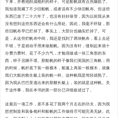
下来，并教他削成桅杆的样子。可是船帆就有点伤脑筋了。
我知道我藏了不少旧船帆，或者说有不少块旧帆布。但这些
东西已放了二十六年了，也没有好好保管，因为以前我从来
没有想到这些东西还会有什么用处。因此，我毫不怀疑，那
些旧帆布早已烂掉了。事实上，大部分也确实烂掉了。可
是，从这些烂帆布中间，我还是找到了两块帆布，看上去还
不错，于是就动手用来做船帆。因为没有针，缝制起来就十
分费力费时。花了不少力气，才勉强做成一块三角形的东
西，样子丑陋不堪。那船帆的样子像我们英国的三角帆；用
的时候，帆杆底下装一根横木，船篷上再装一根横木，就像
我们大船的救生艇上装的帆一样。这种帆我是驾轻就熟了。
因为我从巴巴里逃出来的那艘长艇上，装的就是这种帆。关
于这件事，我在本书的第一部分已详细叙述过了。
这最后一项工作，差不多花了我两个月左右的功夫，因为我
想把制造和装备桅杆和船帆的工作做得尽可能完美无缺。此