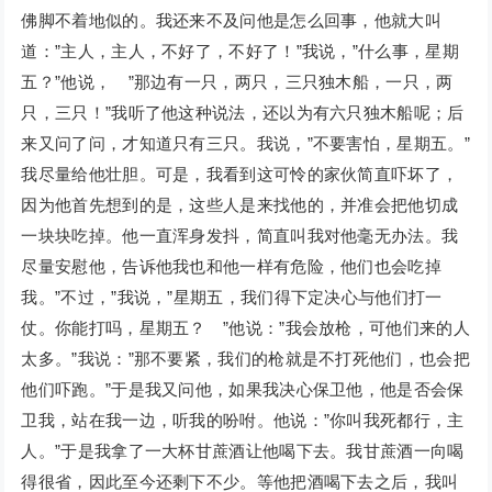
佛脚不着地似的。我还来不及问他是怎么回事，他就大叫
道：”主人，主人，不好了，不好了！”我说，”什么事，星期
五？”他说， ”那边有一只，两只，三只独木船，一只，两
只，三只！”我听了他这种说法，还以为有六只独木船呢；后
来又问了问，才知道只有三只。我说，”不要害怕，星期五。”
我尽量给他壮胆。可是，我看到这可怜的家伙简直吓坏了，
因为他首先想到的是，这些人是来找他的，并准会把他切成
一块块吃掉。他一直浑身发抖，简直叫我对他毫无办法。我
尽量安慰他，告诉他我也和他一样有危险，他们也会吃掉
我。”不过，”我说，”星期五，我们得下定决心与他们打一
仗。你能打吗，星期五？ ”他说：”我会放枪，可他们来的人
太多。”我说：”那不要紧，我们的枪就是不打死他们，也会把
他们吓跑。”于是我又问他，如果我决心保卫他，他是否会保
卫我，站在我一边，听我的吩咐。他说：”你叫我死都行，主
人。”于是我拿了一大杯甘蔗酒让他喝下去。我甘蔗酒一向喝
得很省，因此至今还剩下不少。等他把酒喝下去之后，我叫