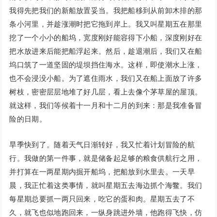
我得先把我们的新船放置妥当。我把船移到从前卸木排的那
条小河里，并趁涨潮时把它拖到岸上。我又叫星期五在那里
挖了一个小小的船坞，宽度刚好能容得下小船，深度刚好在
把水放进来后能把船浮起来。然后，趁退潮后，我们又在船
坞口筑了一道坚固的堤坝挡住海水。这样，即使潮水上涨，
也不会浸没小船。为了遮住雨水，我们又在船上面放了许多
树枝，密密层层地堆了好几层，看上去像个茅草屋的屋顶。
就这样，我们等候着十一月和十二月的到来：那是我准备冒
险的日期。
旱季快到了。随着天气日渐转好，我又忙着计划冒险的航
行。我做的第一件事，就是储备起足够的粮食供航行之用，
并打算在一两星期内掘开船坞，把船放到水里去。一天早
晨，我正忙着这类事情，就叫星期五去海边抓个海鳖。我们
每星期总要抓一两只回来，吃它的蛋和肉。星期五去了不
久，就飞也似地跑回来，一纵身跳进外墙，他跑得飞快，仿