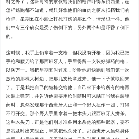
料之外了，这班可怜的家伙给我们的枪声吓得东倒西歪，连
怎样逃跑都不知道，就只好拿他们的血肉之躯来抵挡我们的
枪弹。星期五在小船上打死打伤的那五个，情形也一样。他
们中有三个确实是受了伤倒下的，另外两个却是吓昏了倒下
的。
这时候，我手上仍拿着一支枪，但我没有开枪，因为我已把
手枪和腰刀给了那西班牙人，手里得留一支装好弹药的枪，
以防万一。我把星期五叫过来，吩咐他赶快跑到我们第一次
放枪的那棵大树边，把那几支枪拿过来。他一下子就取回来
了。于是我把自己的短枪交给他，自己坐下来给所有的枪再
次装上弹药，并告诉他需要用枪时随时可来龋正当我在装弹
药时，忽然发现那个西班牙人正和一个野人扭作一团，打得
不可开交。那个野人手里拿着一把木头刀跟西班牙人拼杀。
这种木头刀，正是他们刚才准备用来杀他的那种武器，要不
是我及时出来阻止，早就把他杀死了。那西班牙人虽然身体