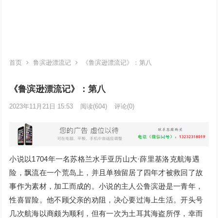
首页
鲁滨逊漂流记
《鲁滨逊漂流记》：第八
《鲁滨逊漂流记》：第八
2023年11月21日 15:53
阅读
(604)
评论(0)
小说以1704年一名苏格兰水手亚历山大·薛里基洛克航海遇
险，飘流在一个荒岛上，并且单独留居了四年才被救回了故
事作为素材，加工而成的。小说的主人公鲁滨逊是一青年，
性喜冒险。他不顾父亲的劝阻，决心要过海上生活。开头号
几次航海以商颇为顺利，但有一次为土耳其海盗所俘，幸而