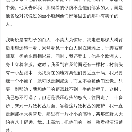
中烧。他又告诉我，那躺着的俘虏不是他们部落的人，而是
他曾经对我说过的坐小船到他们部落里去的那种有胡子的
人。
我听说是有胡子的白人，不禁大为惊讶。我走进那棵大树背
后用望远镜一看，果然看见一个白人躺在海滩上，手脚被菖
蒲草一类的东西捆绑着。同时，我还看出，他是个欧洲人，
身上穿着衣服。这时，我看到在我前面还有一棵树，树前头
有一小丛灌木，比我所在的地方离他们要近五十码。我只要
绕一个小圈子，就可以走到那边，而且不会被他们发觉。只
要一到那边，我和他们的距离就不到一半的射程了。这时，
我已怒不可遏了，但还是强压心头的怒火，往回走了二十多
步，来到一片矮树丛后面。靠着这片矮树丛的掩护，我一直
走到那棵大树背后。那里有一片小小的高地，离那些野人大
约有八十码远。我走上高地，把他们的一举一动看得清清楚
楚。