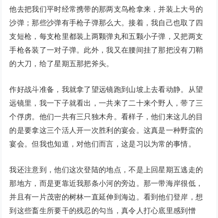
他去把我们平时经常携带的那两支鸟枪拿来，并装上大号的
沙弹；那些沙弹有手枪子弹那么大。接着，我自己也取了四
支短枪，每支枪里都装上两颗弹丸和五颗小子弹，又把两支
手枪各装了一对子弹。此外，我又在腰间挂了那把没有刀鞘
的大刀，给了星期五那把斧头。
作好战斗准备，我就拿了望远镜跑到山坡上去看动静。从望
远镜里，我一下子就看出，一共来了二十来个野人，带了三
个俘虏。他们一共有三只独木舟。看样子，他们来这儿的目
的是要拿这三个活人开一次胜利的宴会。这真是一种野蛮的
宴会。但我也知道，对他们而言，这是习以为常的事情。
我还注意到，他们这次登陆的地点，不是上回星期五逃走的
那地方，而是更靠近我那条小河的旁边。那一带海岸很低，
并且有一片茂密的树林一直延伸到海边。看到他们登岸，想
到这些畜生所要干的残忍的勾当，真令人打心底里感到憎