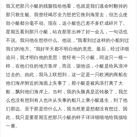
我又把那只小艇的残骸指给他看，也就是我们逃命时翻掉的
那只救生艇。我曾经竭尽全力想把它推到海里去，但怎么使
劲小艇都分毫不动。现在，这小艇也已差不多烂成碎片了。
星期五看到那只小艇，站在那里出神了好一会儿，一句话也
不说。我问他在想些什么。他说，”我看到过这样的小船到过
我们的地方。”我好半天都不明白他的意思。最后，经过详细
追问，我才明白他的意思：曾经有一只小艇，同这只一模一
样，在他们住的地方靠岸，而且，据他说，小艇是给风浪冲
过去的。由此，我马上联想到，这一定是一只欧洲的商船在
他们海岸附近的海面上失事了，那小艇是被风浪打离了大
船，飘到他们海岸上。当时，我的头脑真是迟钝极了，我怎
么也没有想到有人也许从失事的船只上乘小艇逃生，到了他
们那边。至于那是些什么人，我当然更是想都没有想过。因
此，我只是要星期五把那只小艇的样子详详细细地给我描绘
一番。