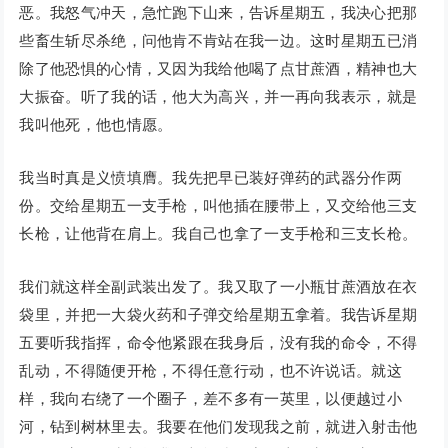
恶。我怒气冲天，急忙跑下山来，告诉星期五，我决心把那
些畜生斩尽杀绝，问他肯不肯站在我一边。这时星期五已消
除了他恐惧的心情，又因为我给他喝了点甘蔗酒，精神也大
大振奋。听了我的话，他大为高兴，并一再向我表示，就是
我叫他死，他也情愿。
我当时真是义愤填膺。我先把早已装好弹药的武器分作两
份。交给星期五一支手枪，叫他插在腰带上，又交给他三支
长枪，让他背在肩上。我自己也拿了一支手枪和三支长枪。
我们就这样全副武装出发了。我又取了一小瓶甘蔗酒放在衣
袋里，并把一大袋火药和子弹交给星期五拿着。我告诉星期
五要听我指挥，命令他紧跟在我身后，没有我的命令，不得
乱动，不得随便开枪，不得任意行动，也不许说话。就这
样，我向右绕了一个圈子，差不多有一英里，以便越过小
河，钻到树林里去。我要在他们发现我之前，就进入射击他