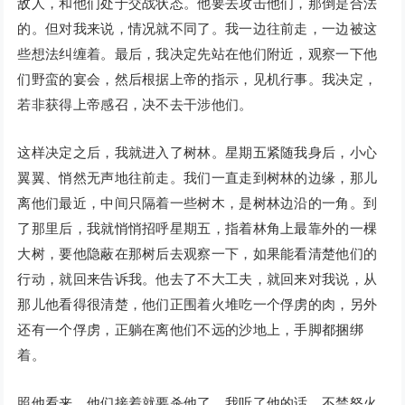
敌人，和他们处于交战状态。他要去攻击他们，那倒是合法
的。但对我来说，情况就不同了。我一边往前走，一边被这
些想法纠缠着。最后，我决定先站在他们附近，观察一下他
们野蛮的宴会，然后根据上帝的指示，见机行事。我决定，
若非获得上帝感召，决不去干涉他们。
这样决定之后，我就进入了树林。星期五紧随我身后，小心
翼翼、悄然无声地往前走。我们一直走到树林的边缘，那儿
离他们最近，中间只隔着一些树木，是树林边沿的一角。到
了那里后，我就悄悄招呼星期五，指着林角上最靠外的一棵
大树，要他隐蔽在那树后去观察一下，如果能看清楚他们的
行动，就回来告诉我。他去了不大工夫，就回来对我说，从
那儿他看得很清楚，他们正围着火堆吃一个俘虏的肉，另外
还有一个俘虏，正躺在离他们不远的沙地上，手脚都捆绑
着。
照他看来，他们接着就要杀他了。我听了他的话，不禁怒火