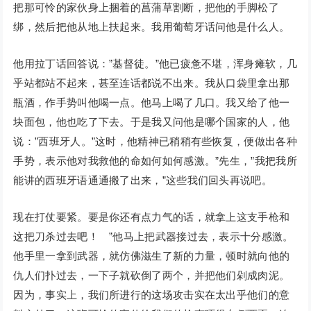
把那可怜的家伙身上捆着的菖蒲草割断，把他的手脚松了
绑，然后把他从地上扶起来。我用葡萄牙话问他是什么人。
他用拉丁话回答说：”基督徒。”他已疲惫不堪，浑身瘫软，几
乎站都站不起来，甚至连话都说不出来。我从口袋里拿出那
瓶酒，作手势叫他喝一点。他马上喝了几口。我又给了他一
块面包，他也吃了下去。于是我又问他是哪个国家的人，他
说：”西班牙人。”这时，他精神已稍稍有些恢复，便做出各种
手势，表示他对我救他的命如何如何感激。”先生，”我把我所
能讲的西班牙语通通搬了出来，”这些我们回头再说吧。
现在打仗要紧。要是你还有点力气的话，就拿上这支手枪和
这把刀杀过去吧！ ”他马上把武器接过去，表示十分感激。
他手里一拿到武器，就仿佛滋生了新的力量，顿时就向他的
仇人们扑过去，一下子就砍倒了两个，并把他们剁成肉泥。
因为，事实上，我们所进行的这场攻击实在太出乎他们的意