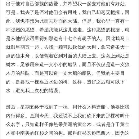
出于他对自己部族的热爱，并希望我一起去对他们有好处。
可是，我去了是否对他们会有用处，我自己却毫无把握，因
此，我也不想为此而去对面的大陆。但是，我心里一直有一
种强烈的愿望，希望我能从这儿逃走。这种愿望的根据，就
是从他的谈话里得知那边有十七个有胡子的人。因此我马上
就跟星期五一起，去找一颗可以砍伐的大树，拿它造条大一
点的独木舟，以便驾着它到对面的大陆上去。这岛上到处是
树木，足够用来造一支小小的船队，而且不仅仅是造一支独
木舟的船队，而是可以造一支大船的船队。但我的主要目
的，是要找一棵靠近水边的树。这样，造好之后就可以下
水，避免我上次犯的错误。
最后，星期五终于找到了一棵。用什么木料造船，他要比我
内行得多。直到今天，我还说不上我们砍下来的那棵树叫什
么名字，只知道样子像热带美洲的黄金木，或者是介于黄金
木和中南美的红杉之间的树。那种红杉又称巴西木，因为这