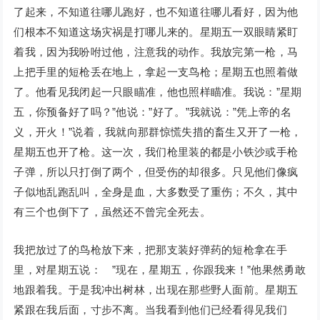
了起来，不知道往哪儿跑好，也不知道往哪儿看好，因为他
们根本不知道这场灾祸是打哪儿来的。星期五一双眼睛紧盯
着我，因为我吩咐过他，注意我的动作。我放完第一枪，马
上把手里的短枪丢在地上，拿起一支鸟枪；星期五也照着做
了。他看见我闭起一只眼瞄准，他也照样瞄准。我说：”星期
五，你预备好了吗？”他说：”好了。”我就说：”凭上帝的名
义，开火！”说着，我就向那群惊慌失措的畜生又开了一枪，
星期五也开了枪。这一次，我们枪里装的都是小铁沙或手枪
子弹，所以只打倒了两个，但受伤的却很多。只见他们像疯
子似地乱跑乱叫，全身是血，大多数受了重伤；不久，其中
有三个也倒下了，虽然还不曾完全死去。
我把放过了的鸟枪放下来，把那支装好弹药的短枪拿在手
里，对星期五说： ”现在，星期五，你跟我来！”他果然勇敢
地跟着我。于是我冲出树林，出现在那些野人面前。星期五
紧跟在我后面，寸步不离。当我看到他们已经看得见我们