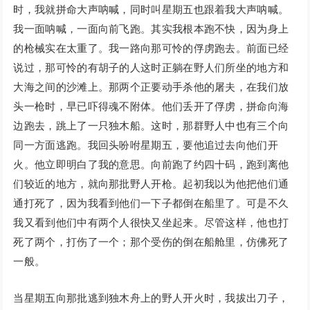
时，我就拼命大声呐喊，同时叫星期五也跟着我大声呐喊。
我一面呐喊，一面向前飞跑。其实我根本跑不快，因为身上
的枪械实在太重了。我一路向那可怜的俘虏跑去。前面已经
说过，那可怜的有胡子的人这时正躺在野人们所坐的地方和
大海之间的沙滩上。那两个正要动手杀他的屠夫，在我们放
头一枪时，早已吓得魂不附体。他们丢开了俘虏，拼命向海
边跑去，跳上了一只独木船。这时，那群野人中也有三个向
同一方面逃跑。我回头吩咐星期五，要他追过去向他们开
火。他立即明白了我的意思。向前跑了约四十码，跑到离他
们较近的地方，就向那批野人开枪。起初我以为他把他们通
通打死了，因为我看到他们一下子都倒在船里了。可是不久
我又看到他们中有两个人很快又坐起来。尽管这样，他也打
死了两个，打伤了一个；那个受伤的倒在船舱里，仿佛死了
一般。
当星期五向那批逃到独木舟上的野人开火时，我拔出刀子，