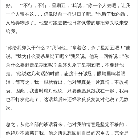
好。 ”“不行，不行，星期五，”我说，”你一个人去吧，让我
一个人留在这儿，仍像以前一样过日子吧。”他听了我的话，
又给弄糊涂了。他登时跑去把他日常佩带的那把斧头取来交
给我。
“你给我斧头干什么？”我问他。”拿着它，杀了星期五吧！”他
说。”我为什么要杀星期五呢？”我又说。他马上回答说：”你
为什么要赶走星期五呢？拿斧头杀了星期五吧，不要赶他
走。”他说这几句话的时候，态度十分诚恳，眼睛里噙着眼
泪，简言之，我一眼就看出，他对我真是一片真情，不改初
衷。因此，我当时就对他说，只要他愿意跟我在一起，我再
也不打发他走了。这话我后来还经常反反复复对他说了无数
次。
总之，从他全部的谈话看来，他对我的情意是坚定不移的，
他绝对不愿离开我。他之所以想回到自己的家乡去，完全是