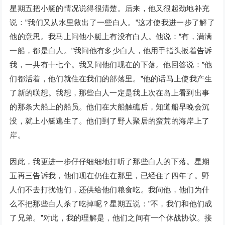
星期五把小艇的情况说得很清楚。后来，他又很起劲地补充
说：”我们又从水里救出了一些白人。”这才使我进一步了解了
他的意思。我马上问他小艇上有没有白人。他说：”有，满满
一船，都是白人。”我问他有多少白人，他用手指头扳着告诉
我，一共有十七个。我又问他们现在的下落。他回答说：”他
们都活着，他们就住在我们的部落里。”他的话马上使我产生
了新的联想。我想，那些白人一定是我上次在岛上看到出事
的那条大船上的船员。他们在大船触礁后，知道船早晚会沉
没，就上小艇逃生了。他们到了野人聚居的蛮荒的海岸上了
岸。
因此，我更进一步仔仔细细地打听了那些白人的下落。星期
五再三告诉我，他们现在仍住在那里，已经住了四年了。野
人们不去打扰他们，还供给他们粮食吃。我问他，他们为什
么不把那些白人杀了吃掉呢？星期五说：”不，我们和他们成
了兄弟。”对此，我的理解是，他们之间有一个休战协议。接