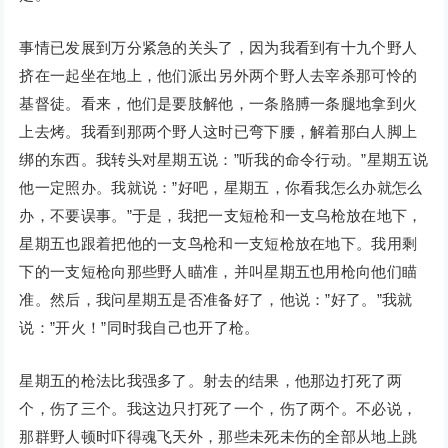
事情已发展到万分紧急的关头了，因为我看到有十九个野人
挤在一起坐在地上，他们派出另外两个野人去宰杀那可怜的
基督徒。看来，他们是要肢解他，一条胳膊一条腿地拿到火
上去烤。我看到那两个野人这时已弯下腰，解着那白人脚上
绑的东西。我转头对星期五说：”听我的命令行动。”星期五说
他一定照办。我就说：”好吧，星期五，你看我怎么办就怎么
办，不要误事。”于是，我把一支短枪和一支乌枪放在地下，
星期五也跟着把他的一支鸟枪和一支短枪放在地下。我用剩
下的一支短枪向那些野人瞄准，并叫星期五也用枪向他们瞄
准。然后，我问星期五是否准备好了，他说：”好了。”我就
说：”开火！”同时我自己也开了枪。
星期五的枪法比我强多了。射去的结果，他那边打死了两
个，伤了三个。我这边只打死了一个，伤了两个。不必说，
那群野人顿时吓得魂飞天外，那些未死未伤的全部从地上跳