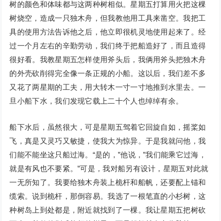
树的颜色和体味都与这两种树相似。星期五打算用火把这棵
树烧空，造成一只独木舟，但我教他用工具来凿空。我把工
具的使用方法告诉他之后，他立即很机灵地使用起来了。经
过一个月左右的辛勤劳动，我们终于把船造好了，而且造得
很好看。我教星期五怎样使用斧头后，我俩用斧头把独木舟
的外壳砍削得完全像一条正规的小船。这以后，我们差不多
又花了两星期的工夫，用大转木一寸一寸地推到水里去。一
旦小船下水，我们发现它载上二十个人也绰绰有余。
船下水后，虽然很大，可是星期五驾着它回旋自如，摇桨如
飞，真是又灵巧又敏捷，使我大为惊异。于是我就问他，我
们能不能坐这只船过海。“是的，”他说，”我们能乘它过海，
就是有风也不要紧。”可是，我对船另有设计，星期五对此就
一无所知了。我要给独木舟装上桅杆和船帆，还要配上锚和
缆索。说到桅杆，那倒容易。我选了一根笔直的小杉树，这
种树岛上到处都是，附近就找到了一棵。我让星期五把树砍