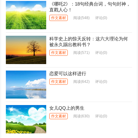
《哪吒2》：18句经典台词，句句封神，
直戳人心！
作文素材
阅读
(548)
评论(0)
科学史上的惊天反转：这六大理论为何
被永久踢出教科书？
作文素材
阅读
(571)
评论(0)
恋爱可以这样进行
作文素材
阅读
(642)
评论(0)
女儿QQ上的男生
作文素材
阅读
(630)
评论(0)