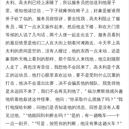
夫利。高夫利已经上床睡了，所以服务员把信送到他屋子
里。谁知他读过信，一下子就瘫倒在椅子上，好象是被谁用
斧子砍了似的。服务员很惊讶，要去找我，高夫利阻止了服
务员，喝了一点水又振作起来。然后他走下楼，和在大门里
等候的人说了几句话，两个人便一起走出去了。服务员看到
的最后情景是他们二人在大街上朝着河滩跑去。今天早上高
夫利的房间是空的，没有人睡过，他的东西一点未动，还是
象我昨天晚上看到的那样。那个陌生人来找他，他立刻随那
人走了，再也没有音信，我想他不会回来了。高夫利是个真
正的运动员，他打心眼里喜欢运动，要不是受到什么沉重的
打击，他决不会退出比赛，决不会骗其他的领队。我觉得他
是永远回不来了，我们不会再见到他了。” 福尔摩斯很感兴趣
地听着他叙述这件怪事。 他问：“你采取什么措施了吗？” “我
打电报给剑桥，问他们是否知道他的消息。回答是没有人看
见过他。” “他能回到剑桥去吗？” “是的，有一趟晚车——十
一点一刻开。” “可是，按照你的判断，他没有乘这趟火车？”