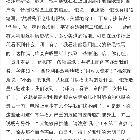
福尔摩斯站了起来。他拿起现在在上面的那张电报纸走到窗
户旁，仔细地检查上面的痕迹。 他说：“很遗憾，他没有用铅
笔写。”然后丢下这张电报纸，失望地耸了一下肩，接着说：
“华生，你一定也会想到，字迹会透到第二张纸上的——曾经
有人利用这种痕迹破坏了多少美满的婚姻。可是在这张纸上
我看不到什么。呵，有了！我看出他是用粗尖的鹅毛笔写
的，这样我们准会在吸墨纸上找到一些痕迹。哈，你们瞧，
一点儿不错！” 他撕下一条吸墨纸，并把上面的字迹给我们
看。字迹如下： 西锐利很激动地喊：“用放大镜看！” 福尔摩
斯说：“不必，纸很薄，从反面可以看出写的是什么。”他把吸
墨纸翻过来，我们读到： （译为：看在上帝的面上支持我
们！） “这就是高夫利·斯道顿在失踪前几小时所拍的电报的
最后一句。电报上至少有六个字我们找不到了，可是剩下的
这些证明这个青年看到严重的危险将要降临到他身上，并且
说明有另外一个人能够保护他。请注意‘我们’！有第三者参与
了。除去那个面色苍白、自己也显得十分紧张的大胡子以