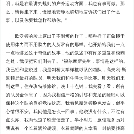
明，就是在最讲究规则的户外运动方面，我也有事可做。那
么，请你坐下来，慢慢地安静地确切地告诉我们出了什么
事，以及你要我怎样帮助你。”
欧沃顿的脸上露出了不耐烦的样子，那种样子正象惯于
使用体力而不用脑力的人所常有的那样。他开始给我们一点
一点地讲述这个奇怪的故事，他的叙述中有许多重复和模糊
之处，我便把它们删去了。 “福尔摩斯先生，事情是这样的。
我已经和您说过，我是剑桥大学橄榄球队的领队，高夫利·斯
道顿是最好的队员。明天我们和牛津大学比赛。昨天我们来
到这里，住在班特莱旅馆。晚上十点钟，我去看了看，所有
的队员全休息了，因为我相信严格的训练和充足的睡眠可以
保持这个队的良好竞技状态。我看见斯道顿脸色发白，似乎
心情很不安。我问他是怎么一回事，他说没有什么，不过有
点头疼。我向他道了晚安便走了。半小时后，旅馆服务员对
我说有一个长着满脸胡须、衣着简陋的人拿着一封信要找高