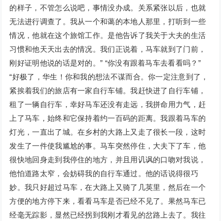
的样子，不管怎么说吧，事情没办成。关系紧张以后，也就
无法进行调查了。我从一个和蔼的本地人那里，打听到一些
情况，他就在这个旅馆工作。是他告诉了我关于大夫的生活
习惯和他天天出去的情况。我们正说着，马车就到了门前，
刚好证明他说的话是对的。” “你没有跟着马车去看看吗？”
“好极了，华生！你和我的想法不谋而合。你一定注意到了，
紧挨着我们的旅店有一家自行车铺。我赶快进了自行车铺，
租了一辆自行车，幸好马车还没有走远，我拼命用力气，赶
上了马车，始终和它保持着约一百码的距离。我跟着马车的
灯光，一直出了城。在乡村的大路上又走了很长一段，这时
发生了一件使我尴尬的事。马车突然停住，大夫下了车，他
很快地回身走到我停住的地方，并且用讥讽的口吻对我说，
他怕道路太窄，会妨碍我的自行车通过。他的话说得很巧
妙。我只好超过马车，在大路上又骑了几英里，然后在一个
方便的地方停下来，看看马车是否已经不见了。果然马车已
经毫无踪影，显然已经拐到我刚才看见的岔路上去了。我往