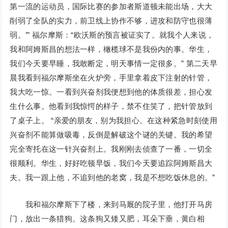
第一流的运动员，国际比赛的参加者斯道顿未能出场，大大
削弱了全队的实力，前卫线上协作不够，进攻和防守也很薄
弱。’” 福尔摩斯：“欧沃斯的预言被证实了。就我个人来说，
我和阿姆斯昌的想法一样，橄榄球不是我份内的事。华生，
我们今天要早睡，我敢断定，明天事情一定很多。” 第二天早
晨我看到福尔摩斯坐在火炉旁，手里拿着皮下注射的针管，
我大吃一惊。一看到兴奋剂我便想到他的体质很差，担心发
生什么事。他看到我惊愕的样子，禁不住笑了，把针管放到
了桌子上。 “亲爱的朋友，别为我担心。在这种紧急时刻使用
兴奋剂不能算做吸毒，反倒是解破这个谜的关键。我的希望
完全寄托在这一针兴奋剂上。我刚刚去侦查了一番，一切全
很顺利。华生，好好吃顿早饭，我们今天要追踪阿姆斯昌大
夫。我一跟上他，不追到他的老窝，我是不想吃饭休息的。”
我和福尔摩斯下了楼，来到马厩的院子里，他打开马房
门，放出一条猎狗。这条狗又矮又肥，耳朵下垂，黄白相