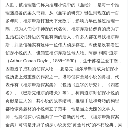
入胜，被推理迷们称为推理小说中的《圣经》，是每一个推
理迷必备的案头书籍。从《血字的研究》诞生到现在的一百
多年间，福尔摩斯打遍天下无敌手，影响力早已越过推理一
隅，成为人们心中神探的代名词。福尔摩斯仿佛真的成为了
生活在我们身边的有血有肉的活人，许多人都在寻找福尔摩
斯，并坚信确实有这样一位伟大侦探存在。即便是没有看过
侦探小说的人，也知道福尔摩斯这号人物。阿瑟·柯南·道尔
（Arthur Conan Doyle，1859~1930），生于苏格兰爱丁堡，
因塑造了成功的侦探人物──夏洛克·福尔摩斯而成为侦探小
说历史上最重要的作家之一。堪称侦探悬疑小说的鼻祖。代
表作有《福尔摩斯探案集》（包括《血字的研究》、《四签
名》、《巴斯克维尔的猎犬》等）。柯南道尔对侦探小说的
贡献是巨大的，其小说的故事结构、推理手法和奇巧的构思
都给该类题材的小说树立了范本，他是当之无愧的文学大
师，他将侦探小说推向了一个崭新的时代。《福尔摩斯探案
全集》可谓是开辟了侦探小说历史“黄金时代”的不朽经典，风