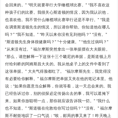
会回来的。” “明天就要举行大学橄榄球比赛。” “我不喜欢这
种孩子们的比赛。我很关心斯道顿的情况，因为我认识他，
也喜欢他。我不管什么橄榄球比赛举行还是不举行。” “我是
在调查斯道顿先生的情况，所以请你帮助。你知道他在哪儿
吗？” “我不知道。” “昨天以来你没有见到他吗？” “没有。”
“斯道顿先生身体很健康吗？” “十分健康。” “他生过病吗？”
“从来没有过。” 福尔摩斯突然拿出一张单据摆在大夫眼前。
“那么，请您解释一下这张十三个畿尼的单据，是斯道顿上月
付给剑桥的阿姆斯昌大夫的。我从他桌子上的文件中看到了
这张单据。” 大夫气得脸都红了。 “福尔摩斯先生，我觉得没
有必要给你解释。” 福尔摩斯把单据又夹在他的笔记本里。他
说：“如果你愿意当众解释，你就等着，这一天总会来的。我
已经告诉过你，别的侦探必定传扬出去的事，我可以遮掩下
来。如果你放聪明一点，那你就应该告诉我一切。” “我什么
也不知道。” “斯道顿在伦敦给你写过信吗？” “没有。” 福尔摩
斯不耐烦地叹了一口气说：“唉，邮局的事又来了！昨天晚上