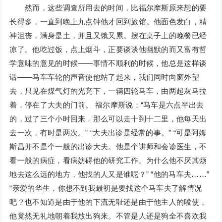
然而，这些调查所用去的时间，比福尔摩斯原来想的要
长得多，一直到晚上九点钟他才回到旅馆。他面色发白，精
神沮丧，满身是土，并且又饿又累。摆在桌子上的晚餐已经
凉了。他吃过饭，点上烟斗，正要谈谈他幽默的而又富有哲
学意味的意见的时候——事情不顺利的时候，他总是这样谈
话——马车车轮的声音使他站了起来，我们同时向窗外望
去，只见在煤气灯的光亮下，一辆四轮马车，由两起灰马拉
着，停在了大夫的门前。 福尔摩斯说：“马车是六点半出去
的，过了三个小时回来，那么可以走十到十二里，他每天出
去一次，有时是两次。” “大夫出诊是经常的事。” “可是阿姆
斯昌并不是个一般的出诊大夫。他是个讲师和会诊医生，不
看一般的病症，看病妨碍他的研究工作。为什么他不厌其烦
地去这么远的地方，他找的人又是谁呢？” “他的马车夫……”
“亲爱的华生，你想不到我最初是要找这个马车夫了解情况
吧？也不知道是由于他的下流无耻还是由于他主人的唆使，
他竟然无礼地朝着我放出狗来。不管是人还是狗全不喜欢我