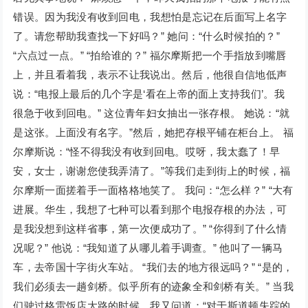
错误。因为我没有收到回电，我想怕是忘记在后面写上名字
了。请您帮助我查找一下好吗？” 她问：“什么时候拍的？”
“六点过一点。” “拍给谁的？” 福尔摩斯把一个手指放到嘴唇
上，并且看着我，表示不让我说出。然后，他很自信地低声
说：“电报上最后的几个字是‘看在上帝的面上支持我们’。我
很急于收到回电。” 这位青年妇女抽出一张存根。 她说：“就
是这张。上面没有名字。”然后，她把存根平铺在柜台上。 福
尔摩斯说：“怪不得我没有收到回电。哎呀，我太蠢了！早
安，女士，谢谢您使我弄清了。”等我们走到街上的时候，福
尔摩斯一面搓着手一面格格地笑了。 我问：“怎么样？” “大有
进展。华生，我想了七种可以看到那个电报存根的办法，可
是我没想到这样省事，第一次便成功了。” “你得到了什么情
况呢？” 他说：“我知道了从哪儿着手调查。” 他叫了一辆马
车，去帝国十字街火车站。 “我们去的地方很远吗？” “是的，
我们必须去一趟剑桥。似乎所有的迹象全和剑桥有关。” 当我
们驶过格雷饭店大路的时候，我又问道：“对于斯道顿失踪的