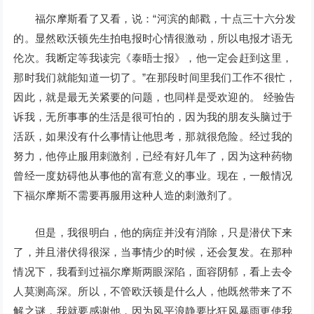
福尔摩斯看了又看，说：“河滨的邮戳，十点三十六分发
的。显然欧沃顿先生拍电报时心情很激动，所以电报才语无
伦次。我断定等我读完《泰晤士报》，他一定会赶到这里，
那时我们就能知道一切了。”在那段时间里我们工作不很忙，
因此，就是最无关紧要的问题，也同样是受欢迎的。 经验告
诉我，无所事事的生活是很可怕的，因为我的朋友头脑过于
活跃，如果没有什么事情让他思考，那就很危险。经过我的
努力，他停止服用刺激剂，已经有好几年了，因为这种药物
曾经一度妨碍他从事他的富有意义的事业。现在，一般情况
下福尔摩斯不需要再服用这种人造的刺激剂了。
但是，我很明白，他的病症并没有消除，只是潜伏下来
了，并且潜伏得很深，当事情少的时候，还会复发。在那种
情况下，我看到过福尔摩斯两眼深陷，面容阴郁，看上去令
人莫测高深。所以，不管欧沃顿是什么人，他既然带来了不
解之谜，我就要感谢他，因为风平浪静要比狂风暴雨更使我