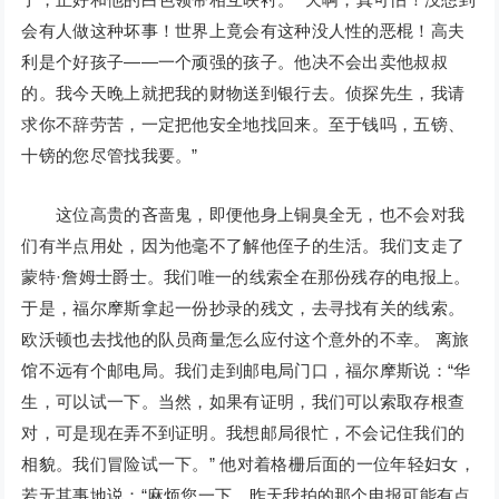
会有人做这种坏事！世界上竟会有这种没人性的恶棍！高夫
利是个好孩子——一个顽强的孩子。他决不会出卖他叔叔
的。我今天晚上就把我的财物送到银行去。侦探先生，我请
求你不辞劳苦，一定把他安全地找回来。至于钱吗，五镑、
十镑的您尽管找我要。”
这位高贵的吝啬鬼，即便他身上铜臭全无，也不会对我
们有半点用处，因为他毫不了解他侄子的生活。我们支走了
蒙特·詹姆士爵士。我们唯一的线索全在那份残存的电报上。
于是，福尔摩斯拿起一份抄录的残文，去寻找有关的线索。
欧沃顿也去找他的队员商量怎么应付这个意外的不幸。 离旅
馆不远有个邮电局。我们走到邮电局门口，福尔摩斯说：“华
生，可以试一下。当然，如果有证明，我们可以索取存根查
对，可是现在弄不到证明。我想邮局很忙，不会记住我们的
相貌。我们冒险试一下。” 他对着格栅后面的一位年轻妇女，
若无其事地说：“麻烦您一下，昨天我拍的那个电报可能有点