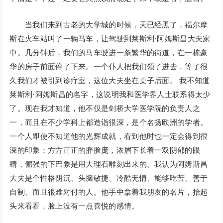
当我们来到古老的大学城的时候，天已经黑了，福尔摩
斯在火车站叫了一辆马车，让驾驶到莱斯利·阿姆斯昌大夫家
中。几分钟后，我们的马车驶进一条繁华的街道，在一栋豪
华的房子前面停了下来。一个仆人把我们领了进去，等了很
久我们才被引到诊疗室，这位大夫坐在桌子后面。 我不知道
莱斯利·阿姆斯昌的名字，这说明我和医学界人士联系得太少
了。现在我才知道，他不仅是剑桥大学医学院的负责人之
一，而且在不少学科上都造诣很深，是个名扬欧洲的学者。
一个人即使不知道他的光辉成就，看到他时也一定会得到很
深的印象：方方正正的胖脸庞，浓眉下长着一双阴郁的眼
睛，倔强的下巴象是用大理石雕刻出来的。我认为阿姆斯昌
大夫是个性格阴沉、头脑敏捷、冷酷无情、能够吃苦、善于
自制、而且很难对付的人。他手中拿着我朋友的名片，抬起
头来看看，脸上没有一点喜悦的感情。