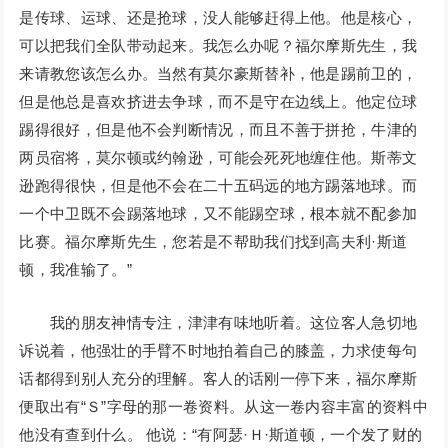
是传球、运球、还是抢球，没人能够赶得上他。他是核心，
可以把我们全队带动起来。我怎么办呢？福尔摩斯先生，我
来请教您该怎么办。当然有莫尔豪斯替补，他是踢前卫的，
但是他总是喜欢挤进去争球，而不是守在边线上。他定位球
踢得很好，但是他不会判断情况，而且不善于拼抢，牛津的
两员宿将，莫尔顿或约翰逊，可能会死死地缠住他。斯蒂文
逊跑得很快，但是他不会在二十五码远的地方踢落地球。而
一个中卫既不会踢落地球，又不能踢空球，根本就不配参加
比赛。福尔摩斯先生，您若是不帮助我们找到高夫利·斯道
顿，我准输了。”
我的朋友神情专注，津津有味地听着。这位客人急切地
诉说着，他强壮的手臂不时地拍着自己的膝盖，力求使每句
话都得到别人充分的理解。客人的话刚一停下来，福尔摩斯
便取出有“Ｓ”字母的那一卷资料。从这一卷内容丰富的资料中
他没有查到什么。 他说：“有阿瑟·Ｈ·斯道顿，一个发了财的