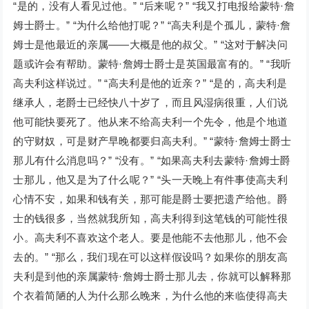
“是的，没有人看见过他。” “后来呢？” “我又打电报给蒙特·詹
姆士爵士。” “为什么给他打呢？” “高夫利是个孤儿，蒙特·詹
姆士是他最近的亲属——大概是他的叔父。” “这对于解决问
题或许会有帮助。蒙特·詹姆士爵士是英国最富有的。” “我听
高夫利这样说过。” “高夫利是他的近亲？” “是的，高夫利是
继承人，老爵士已经快八十岁了，而且风湿病很重，人们说
他可能快要死了。他从来不给高夫利一个先令，他是个地道
的守财奴，可是财产早晚都要归高夫利。” “蒙特·詹姆士爵士
那儿有什么消息吗？” “没有。” “如果高夫利去蒙特·詹姆士爵
士那儿，他又是为了什么呢？” “头一天晚上有件事使高夫利
心情不安，如果和钱有关，那可能是爵士要把遗产给他。爵
士的钱很多，当然就我所知，高夫利得到这笔钱的可能性很
小。高夫利不喜欢这个老人。要是他能不去他那儿，他不会
去的。” “那么，我们现在可以这样假设吗？如果你的朋友高
夫利是到他的亲属蒙特·詹姆士爵士那儿去，你就可以解释那
个衣着简陋的人为什么那么晚来，为什么他的来临使得高夫