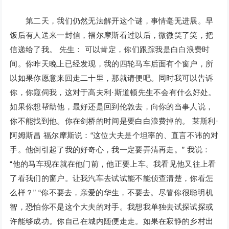
第二天，我们仍然无法解开这个谜，事情毫无进展。早
饭后有人送来一封信，福尔摩斯看过以后，微微笑了笑，把
信递给了我。 先生： 可以肯定，你们跟踪我是白白浪费时
间。你昨天晚上已经发现，我的四轮马车后面有个窗户，所
以如果你愿意来回走二十里，那就请便吧。同时我可以告诉
你，你窥伺我，这对于高夫利·斯道顿先生不会有什么好处。
如果你想帮助他，最好还是回到伦敦去，向你的当事人说，
你不能找到他。你在剑桥的时间是要白白浪费掉的。 莱斯利·
阿姆斯昌 福尔摩斯说：“这位大夫是个坦率的、直言不讳的对
手。他倒引起了我的好奇心，我一定要弄清再走。” 我说：
“他的马车现在就在他门前，他正要上车。我看见他又往上看
了看我们的窗户。让我汽车去试试能不能侦查清楚，你看怎
么样？” “你不要去，亲爱的华生，不要去。尽管你很聪明机
智，恐怕你不是这个大夫的对手。我想我单独去试探试探或
许能够成功。你自己在城内随便走走。如果在寂静的乡村出