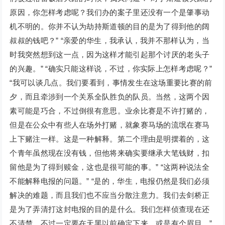
原因，你怎样考虑呢？我们办的案子里还没有一个是肇事动
机不明的。你并不认为劫持斯道顿的目的是为了得到他的阔
叔叔的钱吧？” “亲爱的华生，我承认，我并不那样认为，当
时我突然想到这一点，因为这样才能引起那个讨厌的老头子
的兴趣。” “确实只能这样说，不过，你实际上怎样考虑呢？”
“我可以谈几点。我们要看到，事情发生在这场重要比赛的前
夕，而且牵涉到一个关系全队胜负的队员。当然，这两个因
素可能是巧合，不过倒很有意思。业余比赛是不许打赌的，
但是在公众中有些人在场外打赌，就象赛马场的流氓在赛马
上下赌注一样。这是一种解释。第二个理由是明摆着的，这
个青年虽然现在没有钱，但他将来确实要继承大笔钱财，扣
留他是为了得到赎金，这也是很可能的事。” “这两种说法全
不能解释电报的问题。” “是的，华生，电报仍然是我们必须
解决的难题，而且我们也不应当分散注意力。我们去剑桥正
是为了弄清打这封电报的目的是什么。我们怎样侦查现在还
不清楚，不过一定要在天黑以前确定下来，或是有个眉目。”