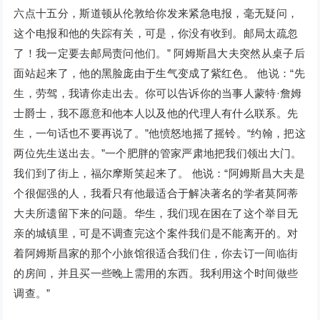
六点十五分，斯道顿从伦敦给你发来紧急电报，毫无疑问，
这个电报和他的失踪有关，可是，你没有收到。邮局太疏忽
了！我一定要去邮局责问他们。” 阿姆斯昌大夫突然从桌子后
面站起来了，他的黑脸庞由于生气变成了紫红色。 他说：“先
生，劳驾，我请你走出去。你可以告诉你的当事人蒙特·詹姆
士爵士，我不愿意和他本人以及他的代理人有什么联系。先
生，一句话也不要再说了。”他愤怒地摇了摇铃。“约翰，把这
两位先生送出去。”一个肥胖的管家严肃地把我们领出大门。
我们到了街上，福尔摩斯笑起来了。 他说：“阿姆斯昌大夫是
个很倔强的人，我看只有他最适合于解决著名的学者莫阿蒂
大夫所遗留下来的问题。华生，我们现在困在了这个举目无
亲的城镇里，可是不调查完这个案件我们是不能离开的。对
着阿姆斯昌家的那个小旅馆很适合我们住，你去订一间临街
的房间，并且买一些晚上需用的东西。我利用这个时间做些
调查。”