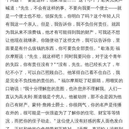
喊道：“先生，不会有这样的事。不要向我要一个便士——就
是一个便士也不给。侦探先生，你明白了吗？这个年轻人只
有我这一个亲人。但是，我告诉你，我不负任何责任。就因
为我从来不浪费钱，他才有可能得到我的财产，可我还不想
让他现在就继承。你随便动了这些文件，我可以告诉你，里
面要是有什么值钱的东西，你可要负全部责任。” 歇洛克·福
尔摩斯说：“先生，就这样吧！同时我要问你，对于这个青年
的失踪，你有责任没有？” “没有，先生。他已经长大了，年
纪不小了，可以自己照顾自己。他笨得自己看不住自己，我
是完全不负找他的责任的。” 福尔摩斯眨了眨眼睛，用嘲笑的
口吻说：“我十分理解您的意图，也许您并不理解我。人们一
直认为高夫利·斯道顿是个穷人。他被劫持，那不会是因为他
自己有财产。蒙特·詹姆士爵士，你很阔气，你的名声是传播
在外的，很可能是一伙强盗为了了解你的住宅、财宝等等情
况，而把你的侄子劫走。” 这位使人没有好感的客人面色发白
了，正好和他的白色领带相互映衬。 “天啊，真可怕！没想到