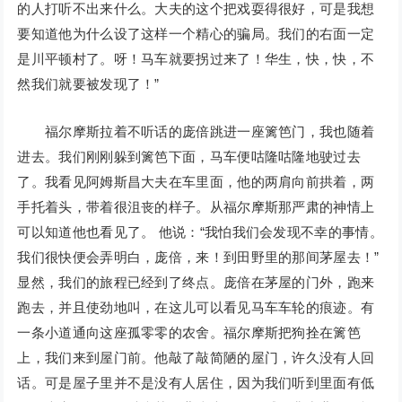
的人打听不出来什么。大夫的这个把戏耍得很好，可是我想
要知道他为什么设了这样一个精心的骗局。我们的右面一定
是川平顿村了。呀！马车就要拐过来了！华生，快，快，不
然我们就要被发现了！”
福尔摩斯拉着不听话的庞倍跳进一座篱笆门，我也随着
进去。我们刚刚躲到篱笆下面，马车便咕隆咕隆地驶过去
了。我看见阿姆斯昌大夫在车里面，他的两肩向前拱着，两
手托着头，带着很沮丧的样子。从福尔摩斯那严肃的神情上
可以知道他也看见了。 他说：“我怕我们会发现不幸的事情。
我们很快便会弄明白，庞倍，来！到田野里的那间茅屋去！”
显然，我们的旅程已经到了终点。庞倍在茅屋的门外，跑来
跑去，并且使劲地叫，在这儿可以看见马车车轮的痕迹。有
一条小道通向这座孤零零的农舍。福尔摩斯把狗拴在篱笆
上，我们来到屋门前。他敲了敲简陋的屋门，许久没有人回
话。可是屋子里并不是没有人居住，因为我们听到里面有低