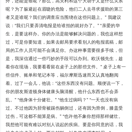
外，还能是谁呢？那么，高夫利和这个大胡子又是什么关系
呢？为了躲避起在眉睫的危险，他们二人去寻求援助的第三
者又是谁呢？我们的调查应当围绕在这些问题上。” 我建议
说：“我们只要弄清电报是给谁拍的就好办了。” “亲爱的华
生，是要这样办。你的办法是能够解决问题的，我也这样想
过，可是你要知道，如果去邮局要求看别人的电报底稿，邮
局的工作人员可能不会满足你。办这种事需要很多手续，但
是，我深信通过一些巧妙的手段可以办到。欧沃顿先生，趁
着你在现场，我要看看留在桌子上的那些文件。” 桌子上有一
些信件、账单和笔记本等，福尔摩斯迅速而又认真地翻阅
着。过了一会儿，他说：“这些东西没有问题。顺便说一下，
你的朋友斯道顿身体健康头脑清醒，他什么东西也不会弄
乱。” “他身体十分健壮。” “他生过病吗？” “一天也没有病
过。不过他因为胫骨被踢伤躺倒过，还有因为滑倒，膝盖受
过伤，可这都不能算是病。” “也许他不象你想得那样健壮。
我想他可能有难以对别人说起的疾病。要是你同意的话，我