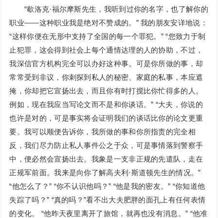
“歇洛克·福尔摩斯先生，我听到过你的名字，也了解你的
职业——这种职业我是绝对不赞成的。” 我的朋友安详地说：
“这样你便在无形中支持了全国的每一个罪犯。” “您致力于制
止犯罪，这会得到社会上每个通情达理的人的协助，不过，
我深信官方机构完全可以办好这种事。可是你所做的事，却
常常受到非议，你刺探到私人的秘密、家庭的私事，本应遮
掩，你却把它宣扬出去，而且你有时打搅比你忙得多的人。
例如，现在我应当写论文而不是和你谈话。” “大夫，你说的
也许是对的，可是事实将会证明我们的谈话比你的论文更重
要。我可以顺便告诉你，我所做的事和你所指责的完全相
反，我们尽力防止私人事件公之于众，可是事情落到警察手
中，便必然会宣扬出去。我象是一支非正规的先遣队，走在
正规军前面。我来是向你了解高夫利·斯道顿先生的情况。”
“他怎么了？” “你不认识他吗？” “他是我的密友。” “你知道他
失踪了吗？” “真的吗？”看不出大夫肥胖的面孔上有任何表情
的变化。 “他昨天夜里离开了旅馆，就再也没有消息。” “他准