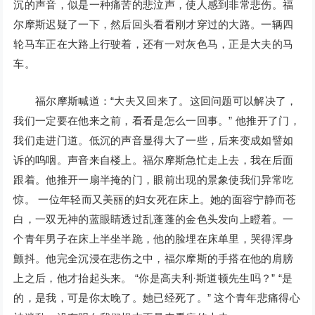
沉的声音，似是一种痛苦的悲泣声，使人感到非常悲伤。福
尔摩斯迟疑了一下，然后回头看看刚才穿过的大路。一辆四
轮马车正在大路上行驶着，还有一对灰色马，正是大夫的马
车。
福尔摩斯喊道：“大夫又回来了。这回问题可以解决了，
我们一定要在他来之前，看看是怎么一回事。” 他推开了门，
我们走进门道。低沉的声音显得大了一些，后来变成如譬如
诉的呜咽。声音来自楼上。福尔摩斯急忙走上去，我在后面
跟着。他推开一扇半掩的门，眼前出现的景象使我们异常吃
惊。 一位年轻而又美丽的妇女死在床上。她的面容宁静而苍
白，一双无神的蓝眼睛透过乱蓬蓬的金色头发向上瞪着。一
个青年男子在床上半坐半跪，他的脸埋在床单里，哭得浑身
颤抖。他完全沉浸在悲伤之中，福尔摩斯的手搭在他的肩膀
上之后，他才抬起头来。 “你是高夫利·斯道顿先生吗？” “是
的，是我，可是你太晚了。她已经死了。” 这个青年悲痛得心