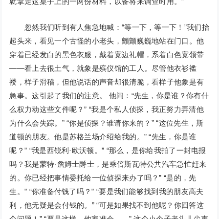
就拿走这桌子上的一两份材料，以备将来调查时用。”
忽然我们听到有人焦急地喊：“等一下，等一下！”我们抬
起头来，看见一个古怪的小老头，颤颤巍巍地站在门口。他
穿着已经发白的黑色衣服，戴着宽边礼帽，系着白色宽领带
——看上去很土气，就象是殡仪馆的工人。尽管他衣衫褴
褛，样子滑稽，但他说话的声音却很清脆，看样子他象是有
急事。这引起了我们的注意。 他问：“先生，你是谁？你有什
么权力动这些文件呢？” “我是个私人侦探，我正努力弄清他
为什么会失踪。” “你是侦探？谁请你来的？” “这位先生，斯
道顿的朋友。他是苏格兰场介绍给我的。” “先生，你是谁
呢？” “我是西锐利·欧沃顿。” “那么，是你给我拍了一封电报
吗？我是蒙特·詹姆士爵士，是乘倍斯瓦特公共汽车急忙赶来
的。你已经把事情委托给一位侦探来办了吗？” “是的，先
生。” “你准备付钱了吗？” “要是我们能够找到我的朋友高夫
利，他无疑是会付钱的。” “可是如果找不到他呢？你回答这
个问题！” “要是这样，他家准会……” 这个小个子老头儿尖声