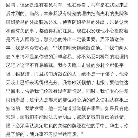
回骑，但还是没有看见马车。现在你看，马车是在我回来之
后才到的。当然，本来我没有特别的理由把高夫利的失踪和
阿姆斯昌的外出联系起来，侦查阿姆斯昌的外出，只是认为
和他有关的事，都值得我们注意。现在我发现他小心提防着
是否有人跟踪他，那么他的外出一定很重要。弄不清这件
事，我是不会安心的。” “我们明天继续跟踪他。” “我们两人
去？事情不是象你想的那样容易。你不熟悉剑桥郡的地理情
况吧？这里不容易躲藏。我今天晚上走过的乡村全都很平
坦，很整洁，而且我们所跟踪的人，绝不是一个傻子，他今
天晚上已经表现得很充分。我给欧沃顿拍了电报，要他往这
里回电，告诉我们伦敦有没有新情况。同时，我们专心注意
阿姆斯昌，这个人是邮局的那位好心肠的妇女使我从存根上
知道的。我敢发誓，他一定知道斯道顿在哪里。如果只有他
知道，而我们不能设法去弄明白，那就是我们自己的过错。
眼下必须承认决定胜负的关键的牌还在他的手中。华生，你
是了解的，我办事不习惯半途而废。”