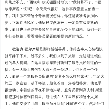
利焦虑不安。” 西锐利·欧沃顿困惑地说：“我解释不了。” 福
尔摩斯说：“好吧！今天天气很好，这件事我愿意去侦查一
下。我主张不管这个青年情况怎样，你还是要准备参加比
赛，正象你所说的，他这样突然离开，一定是有极要紧的
事，而且也正是这件要紧的事使他至今不能回来。我们一起
步行去旅馆，看看服务员是否能够提供新的情况。”
歇洛克·福尔摩斯是那样循循善诱，使得当事人心情很快
就平静了下来。过不多久，我们来到了旅馆，走进斯道顿住
过的单人房间。在这里福尔摩斯打听到了服务员所知道的一
切。头一天晚上来的客人既不是一位绅士，也不是一个仆
人，而是一个象服务员所说的“穿着不怎么样的家伙”，年纪大
约五十岁左右，胡子稀疏，脸色苍白，穿着很朴素。他似乎
很激动，拿着信的手在不停地抖动。服务员看到高夫利·斯道
顿把那封信塞到口袋里。斯道顿在大厅里没有和这个人握
手。他们交谈了几句，服务员只听到“时间”两个字。然后他们