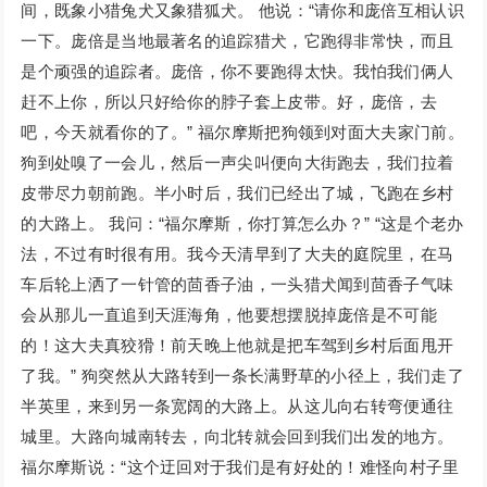
间，既象小猎兔犬又象猎狐犬。 他说：“请你和庞倍互相认识
一下。庞倍是当地最著名的追踪猎犬，它跑得非常快，而且
是个顽强的追踪者。庞倍，你不要跑得太快。我怕我们俩人
赶不上你，所以只好给你的脖子套上皮带。好，庞倍，去
吧，今天就看你的了。” 福尔摩斯把狗领到对面大夫家门前。
狗到处嗅了一会儿，然后一声尖叫便向大街跑去，我们拉着
皮带尽力朝前跑。半小时后，我们已经出了城，飞跑在乡村
的大路上。 我问：“福尔摩斯，你打算怎么办？” “这是个老办
法，不过有时很有用。我今天清早到了大夫的庭院里，在马
车后轮上洒了一针管的茴香子油，一头猎犬闻到茴香子气味
会从那儿一直追到天涯海角，他要想摆脱掉庞倍是不可能
的！这大夫真狡猾！前天晚上他就是把车驾到乡村后面甩开
了我。” 狗突然从大路转到一条长满野草的小径上，我们走了
半英里，来到另一条宽阔的大路上。从这儿向右转弯便通往
城里。大路向城南转去，向北转就会回到我们出发的地方。
福尔摩斯说：“这个迂回对于我们是有好处的！难怪向村子里