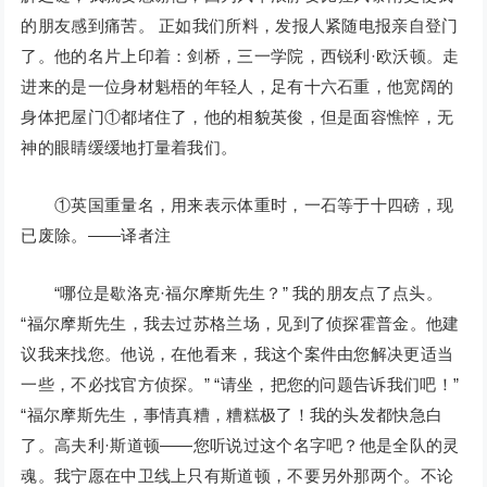
的朋友感到痛苦。 正如我们所料，发报人紧随电报亲自登门
了。他的名片上印着：剑桥，三一学院，西锐利·欧沃顿。走
进来的是一位身材魁梧的年轻人，足有十六石重，他宽阔的
身体把屋门①都堵住了，他的相貌英俊，但是面容憔悴，无
神的眼睛缓缓地打量着我们。
①英国重量名，用来表示体重时，一石等于十四磅，现
已废除。——译者注
“哪位是歇洛克·福尔摩斯先生？” 我的朋友点了点头。
“福尔摩斯先生，我去过苏格兰场，见到了侦探霍普金。他建
议我来找您。他说，在他看来，我这个案件由您解决更适当
一些，不必找官方侦探。” “请坐，把您的问题告诉我们吧！”
“福尔摩斯先生，事情真糟，糟糕极了！我的头发都快急白
了。高夫利·斯道顿——您听说过这个名字吧？他是全队的灵
魂。我宁愿在中卫线上只有斯道顿，不要另外那两个。不论