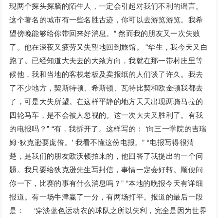
现两个探头探脑的陌生人，一定会引起对我们不利的谣言。
这个著名的城市有一些名胜古迹，你可以去游览游览。我希
望傍晚能够给你带回来好消息。” 然而我的朋友又一次失败
了。他在深夜又疲劳又失望地回到旅馆。 “华生，我今天又白
跑了。已经知道大夫去的大致方向，我就在那一带村庄里等
候他，我和当地的客栈老板及卖报纸的人们谈了许久。我去
了不少地方，契斯特顿、希斯顿、瓦特比契和欧金顿我都去
了，可是大失所望。在这样平静的地方天天出现两骑马拉的
四轮马车，是不会被人忽视的。这一次大夫又胜利了。有我
的电报吗？” “有，我拆开了。这样写的： ‘向三一学院的吉瑞
姆·狄克逊要庞倍。’ 我看不懂这份电报。” “电报写得很清
楚，是我们的朋友欧沃顿拍来的，他回答了我提出的一个问
题。我只要给狄克逊先生写封信，事情一定会好转。顺便问
你一下，比赛的事有什么消息吗？” “本地的晚报今天有详细
报道。有一场牛津赢了一分，有两场打平。报道的最后一段
是： ‘穿淡蓝色运动衣的球队之所以失利，完全是因为世界