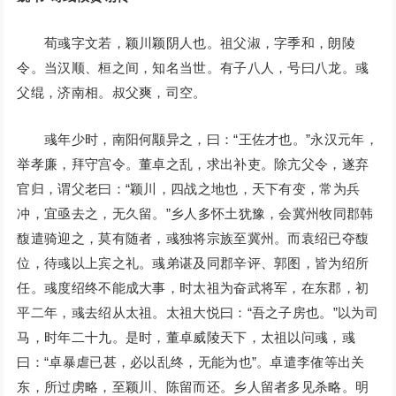
荀彧字文若，颖川颖阴人也。祖父淑，字季和，朗陵
令。当汉顺、桓之间，知名当世。有子八人，号曰八龙。彧
父绲，济南相。叔父爽，司空。
彧年少时，南阳何颙异之，曰：“王佐才也。”永汉元年，
举孝廉，拜守宫令。董卓之乱，求出补吏。除亢父令，遂弃
官归，谓父老曰：“颖川，四战之地也，天下有变，常为兵
冲，宜亟去之，无久留。”乡人多怀土犹豫，会冀州牧同郡韩
馥遣骑迎之，莫有随者，彧独将宗族至冀州。而袁绍已夺馥
位，待彧以上宾之礼。彧弟谌及同郡辛评、郭图，皆为绍所
任。彧度绍终不能成大事，时太祖为奋武将军，在东郡，初
平二年，彧去绍从太祖。太祖大悦曰：“吾之子房也。”以为司
马，时年二十九。是时，董卓威陵天下，太祖以问彧，彧
曰：“卓暴虐已甚，必以乱终，无能为也”。卓遣李傕等出关
东，所过虏略，至颖川、陈留而还。乡人留者多见杀略。明