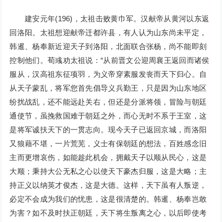
建安元年(196)，太祖击败黄巾军。汉献帝从黄河以东返
回洛阳。太祖想迎献帝迁都许县，有人认为山东尚未平定，
韩暹、杨奉新近迎天子到洛阳，北面联合张杨，尚不能即刻
控制他们。荀彧劝太祖说：“从前晋文公迎周襄王返回而诸侯
服从，汉高祖东征项羽，为义帝穿素服发丧而天下归心。自
从天子蒙乱，将军您首先倡导义兵勤王，只是因为山东地区
纷扰战乱，还不能远赴关右，但还是分派将领，冒险与朝廷
通使节，虽挽救国难于朝廷之外，而心无时不系于王室，这
是将军诚扶天下的一贯志向。现今天子已返回京城，而洛阳
又狼藉不堪，一片荒芜，义士有保朝廷的想法，百姓感念旧
主而更增哀伤，如能趁此机会，拥戴天子以顺从民心，这是
大顺；秉持大公无私之心以使天下豪杰归服，这是大略；主
持正义以纳英才俊杰，这是大德。这样，天下虽有人叛逆，
必定不会成为我们的忧患，这是很清楚的。韩暹、杨奉岂敢
为害？如不及时扶正朝廷，天下将生叛离之心，以后即使考