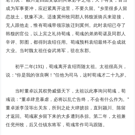
成为军事要冲，应赶紧离开这里，不要久留。”乡里很多人留
恋故土，犹豫不决。适逢冀州牧同郡人韩馥派骑兵来迎接，
无人跟他走，惟有荀彧带领宗族迁到冀州。此时袁绍已夺了
韩馥的官位，以上宾之礼待荀彧，荀彧的弟弟荀谌及同郡人
辛评、郭图，都得到袁绍任用。荀彧预料袁绍最终不会成就
大业。当时魏太祖任奋武将军，驻在东郡。
初平二年(191)，荀彧离开袁绍而随太祖。太祖很高兴，
说：“你是我的张良啊！”任他为司马，这时荀彧才二十九岁。
当时董卓以其权势威慑天下，太祖以此事询问荀彧，荀
彧说：“董卓肆意暴虐，必将以乱亡告终，不会有什么作为。”
董卓派李莈等出关东，所到之处大肆掳掠，直到颍川、陈留
才返回。荀彧家乡留下来的大多遭到杀掠。第二年，太祖兼
任兖州牧，后又任镇东将军，荀彧常作司马跟随。