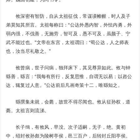
攸深密有智防，自从太祖征伐，常谋谟帷幄，时人及子
弟莫知其所言。太祖每称曰：“公达外愚内智，外怯内勇，外
弱内强，不伐善，无施劳，智可及，愚不可及，虽颜子、宁
武不能过也。”文帝在东宫，太祖谓曰：“荀公达，人之师表
也，汝当尽礼敬之。”
攸曾病，世子问病，独拜床下，其见尊异如此。攸与钟
繇善，繇言：“我每有所行，反复思惟，自谓无以易；以咨公
达，辄复过人意。”公达前后凡画奇策十二，唯繇知之。
繇撰集未就，会薨，故世不得尽闻也。攸从征孙权，道
薨。太祖言则流涕。
长子缉，有攸风，早没。次子适嗣，无子，绝。黄初
中，绍封攸孙彪为陵树亭侯，邑三百户，后转封丘阳亭侯。