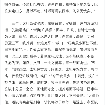
拥众自保。今若抚以恩德，遣使连和，相持虽不能久安，比
公安定山东，足以不动。钟繇可属以西事。则公无忧矣。”
三年，太祖既破张绣，东擒吕布，定徐州，遂与袁绍相
拒。孔融谓彧曰：“绍地广兵强；田丰、许攸，智计之士也，
为之谋；审配、逢纪，尽忠之臣也，任其事；颜良、文丑，
勇冠三军，统其兵：殆难克乎！”彧曰：“绍兵虽多而法不整。
田丰刚而犯上，许攸贪而不治。审配专而无谋，逢纪果而自
用，此二人留知后事，若攸家犯其法，必不能纵也，不纵，
攸必为变。颜良、文丑，一夫之勇耳，可一战而禽也。”五
年，与绍连战。太祖保官渡，绍围之。太祖军粮方尽，书与
彧，仪欲还许以引绍。彧曰：“今军食虽少，未若楚、汉在？
荧？阳、成皋间也。是时刘、项莫肯先退，先退者势屈也。
公以十分居一之众，画地而守之，扼其喉而不得进，已半年
矣。情见势竭，必将有变，此用奇之时，不可失也。”太祖乃
住。遂以奇兵袭绍别屯，斩其将淳于琼等，绍退走。审配以