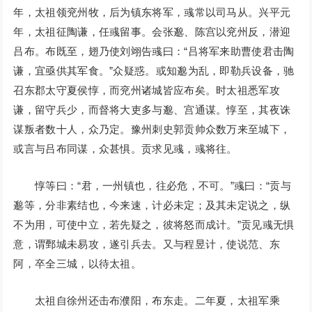
年，太祖领兖州牧，后为镇东将军，彧常以司马从。兴平元
年，太祖征陶谦，任彧留事。会张邈、陈宫以兖州反，潜迎
吕布。布既至，翅乃使刘翊告彧曰：“吕将军来助曹使君击陶
谦，宜亟供其军食。”众疑惑。或知邈为乱，即勒兵设备，驰
召东郡太守夏侯惇，而兖州诸城皆应布矣。时太祖悉军攻
谦，留守兵少，而督将大吏多与邈、宫通谋。惇至，其夜诛
谋叛者数十人，众乃定。豫州刺史郭贡帅众数万来至城下，
或言与吕布同谋，众甚惧。贡求见彧，彧将往。
惇等曰：“君，一州镇也，往必危，不可。”彧曰：“贡与
邈等，分非素结也，今来速，计必未定；及其未定说之，纵
不为用，可使中立，若先疑之，彼将怒而成计。”贡见彧无惧
意，谓鄄城未易攻，遂引兵去。又与程昱计，使说范、东
阿，卒全三城，以待太祖。
太祖自徐州还击布濮阳，布东走。二年夏，太祖军乘