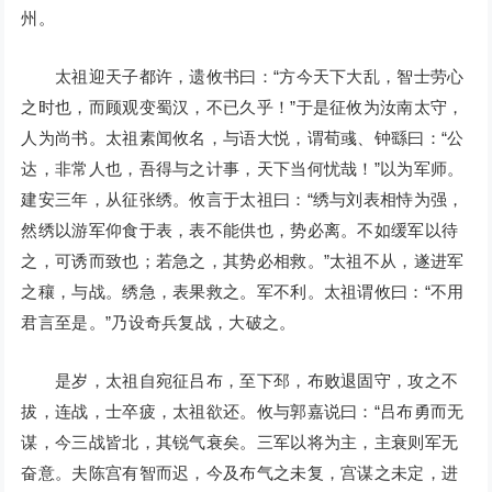
州。
太祖迎天子都许，遗攸书曰：“方今天下大乱，智士劳心
之时也，而顾观变蜀汉，不已久乎！”于是征攸为汝南太守，
人为尚书。太祖素闻攸名，与语大悦，谓荀彧、钟繇曰：“公
达，非常人也，吾得与之计事，天下当何忧哉！”以为军师。
建安三年，从征张绣。攸言于太祖曰：“绣与刘表相恃为强，
然绣以游军仰食于表，表不能供也，势必离。不如缓军以待
之，可诱而致也；若急之，其势必相救。”太祖不从，遂进军
之穰，与战。绣急，表果救之。军不利。太祖谓攸曰：“不用
君言至是。”乃设奇兵复战，大破之。
是岁，太祖自宛征吕布，至下邳，布败退固守，攻之不
拔，连战，士卒疲，太祖欲还。攸与郭嘉说曰：“吕布勇而无
谋，今三战皆北，其锐气衰矣。三军以将为主，主衰则军无
奋意。夫陈宫有智而迟，今及布气之未复，宫谋之未定，进