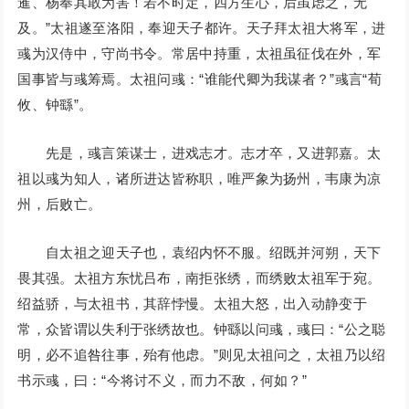
暹、杨奉其敢为害！若不时定，四方生心，后虽虑之，无
及。”太祖遂至洛阳，奉迎天子都许。天子拜太祖大将军，进
彧为汉侍中，守尚书令。常居中持重，太祖虽征伐在外，军
国事皆与彧筹焉。太祖问彧：“谁能代卿为我谋者？”彧言“荀
攸、钟繇”。
先是，彧言策谋士，进戏志才。志才卒，又进郭嘉。太
祖以彧为知人，诸所进达皆称职，唯严象为扬州，韦康为凉
州，后败亡。
自太祖之迎天子也，袁绍内怀不服。绍既并河朔，天下
畏其强。太祖方东忧吕布，南拒张绣，而绣败太祖军于宛。
绍益骄，与太祖书，其辞悖慢。太祖大怒，出入动静变于
常，众皆谓以失利于张绣故也。钟繇以问彧，彧曰：“公之聪
明，必不追咎往事，殆有他虑。”则见太祖问之，太祖乃以绍
书示彧，曰：“今将讨不义，而力不敌，何如？”