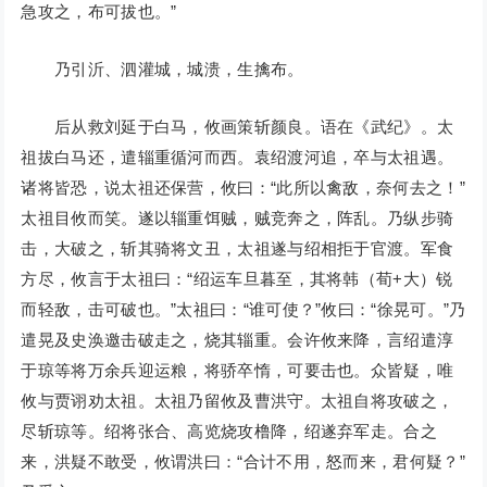
急攻之，布可拔也。”
乃引沂、泗灌城，城溃，生擒布。
后从救刘延于白马，攸画策斩颜良。语在《武纪》。太
祖拔白马还，遣辎重循河而西。袁绍渡河追，卒与太祖遇。
诸将皆恐，说太祖还保营，攸曰：“此所以禽敌，奈何去之！”
太祖目攸而笑。遂以辎重饵贼，贼竞奔之，阵乱。乃纵步骑
击，大破之，斩其骑将文丑，太祖遂与绍相拒于官渡。军食
方尽，攸言于太祖曰：“绍运车旦暮至，其将韩（荀+大）锐
而轻敌，击可破也。”太祖曰：“谁可使？”攸曰：“徐晃可。”乃
遣晃及史涣邀击破走之，烧其辎重。会许攸来降，言绍遣淳
于琼等将万余兵迎运粮，将骄卒惰，可要击也。众皆疑，唯
攸与贾诩劝太祖。太祖乃留攸及曹洪守。太祖自将攻破之，
尽斩琼等。绍将张合、高览烧攻橹降，绍遂弃军走。合之
来，洪疑不敢受，攸谓洪曰：“合计不用，怒而来，君何疑？”