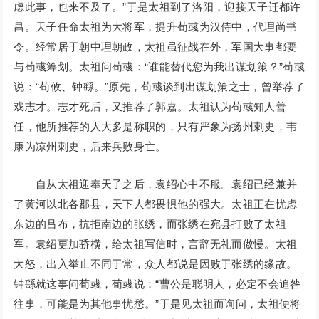
虑此事，也来不及了。”于是太祖到了洛阳，迎接天子迁都许
昌。天子任命太祖为大将军，提升荀彧为汉侍中，代理尚书
令。经常居于朝中理朝政，太祖虽征战在外，军国大事都要
与荀彧筹划。太祖问荀彧：“谁能替代您为我出谋划策？”荀彧
说：“荀攸、钟繇。”原先，荀彧谈到出谋划策之士，曾举荐了
戏志才。志才死后，又推荐了郭嘉。太祖认为荀彧知人善
任，他所推荐的人大多是称职的，只有严象为扬州刺史，韦
康为凉州刺史，后来兵败身亡。
自从太祖迎奉天子之后，袁绍心中不服。袁绍已经兼并
了黄河以北各郡县，天下人都畏惧他的强大。太祖正在忧虑
东边的吕布，抗拒南边的张绣，而张绣在宛县打败了太祖
军。袁绍更加骄横，给太祖写信时，言辞无礼而傲慢。太祖
大怒，出入举止不同于常，众人都说是因败于张绣的缘故。
钟繇就这事问荀彧，荀彧说：“曹公是聪明人，必定不会追咎
往事，可能是为其他事忧愁。”于是见太祖而询问，太祖便将