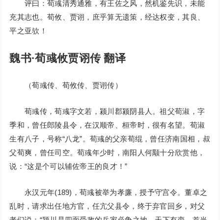
评曰：荀彧清秀通雅，有王佐之风，然机鉴先识，未能
充其志也。荀攸、贾诩，庶乎算无遗策，经达权变，其良、
平之亚欤！
魏书·荀彧攸贾诩传 翻译
（荀彧传、荀攸传、贾诩传）
荀彧传，荀彧字文若，颍川郡颍阴县人。祖父荀淑，字
季和，曾任郎陵县令，在汉顺帝、桓帝时，很有名望。荀淑
生有八子，号称“八龙”。荀彧的父亲荀绲，曾任济南国相，叔
父荀爽，曾任司空。荀彧年少时，南阳人何颙十分欣赏他，
说：“这是个可以辅佐帝王的良才！”
永汉元年(189)，荀彧被举为孝廉，授予守宫令。董卓之
乱时，请求出任地方官，任亢父县令，终于弃官回乡，对父
老们说：“颍川是四面受敌的兵家必争之地，天下有变，首当