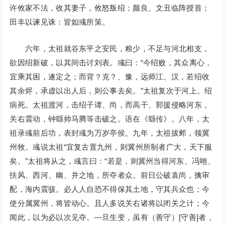
许攸家不法，收其妻子，攸怒叛绍；颜良、文丑临阵授首；
田丰以谏见诛：皆如彧所策。
六年，太祖就谷东平之安民，粮少，不足与河北相支，
欲因绍新破，以其间击讨刘表。彧曰：“今绍败，其众离心，
宜乘其困，遂定之；而背？克？、豫，远师江、汉，若绍收
其余烬，承虚以出人后，则公事去矣。”太祖复次于河上。绍
病死。太祖渡河，击绍子谭、尚，而高干、郭援侵略河东，
关右震动，钟繇帅马腾等击破之。语在《繇传》。八年，太
祖录彧前后功，表封彧为万岁亭侯。九年，太祖拔邺，领冀
州牧。彧说太祖“宜复古置九州，则冀州所制者广大，天下服
矣。”太祖将从之，彧言曰：“若是，则冀州当得河东、冯翊、
扶风、西河、幽、并之地，所夺者众。前日公破袁尚，擒审
配，海内震骇。必人人自恐不得保其土地，守其兵众也；今
使分属冀州，将皆动心。且人多说关右诸将以闭关之计；今
闻此，以为必以次见夺。—旦生变，虽有（善守）[守善]者，