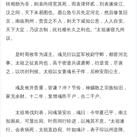
转相胁为非，则袁尚得宽其死，而袁谭怀贰，刘表遂保江、
汉之间，天下未易图也。愿公急引兵先定河北，然后修复旧
京，南临荆州，责贡之不入，则天下咸知公意，人人自安。
天下大定，乃议古制，此社稷长久之利也。”太祖遂寝九州
议。
是时荀攸常为谋主。彧兄衍以监军校尉守邺，都督河北
事。太祖之征袁尚也，高干密遣兵谋袭邺，衍逆觉，尽诛
之，以功封列侯。太祖以女妻彧长子恽，后称安阳公主。
彧及攸并贵重，皆谦？冲？节俭，禄赐散之宗族知旧，
家无余财。十二年，复增彧邑千户，合二千户。
太祖将伐刘表，问彧策安出，彧曰：今华夏已平，南土
知困矣。可显出宛、叶而间行轻进，以掩其不意。“太祖遂
行。会表病死，太祖直趋宛、叶如彧计，表子琮以州逆降。