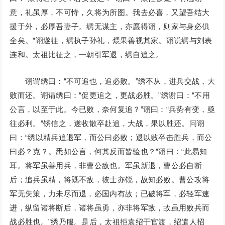
意，礼虽厚，不可恃，久将为所图。我去必喜，又望吾结大
援于外，必厚吾妻子。绣无谋主，亦愿得诩，则家与身必俱
全矣。”诩遂往，绣执子孙礼，煨果善视其家。诩说绣与刘表
连和。太祖比征之，一朝引军退，绣自追之。
诩谓绣曰：“不可追也，追必败。”绣不从，进兵交战，大
败而还。诩谓绣曰：“促更追之，更战必胜。”绣谢曰：“不用
公言，以至于此。今已败，奈何复追？”诩曰：“兵势有变，亟
往必利。”锈信之，遂收散卒赴追，大战，果以胜还。问诩
曰：“绣以精兵追退军，而公曰必败；退以败卒击胜兵，而公
曰必？克？。悉如公言，何其反而皆验也？”诩曰：“此易知
耳。将军虽善用兵，非曹公敌也。军虽新退，曹公必自断
后；追兵虽精，将既不敌，彼士亦锐，故知必败。曹公攻将
军无失策，力未尽而退，必国内有故；已破将军，必轻军速
进，纵留诸将断后，诸将虽勇，亦非将军敌，故虽用败兵而
战必胜也。”绣乃服。是后，太祖拒袁绍于官渡，绍遣人招