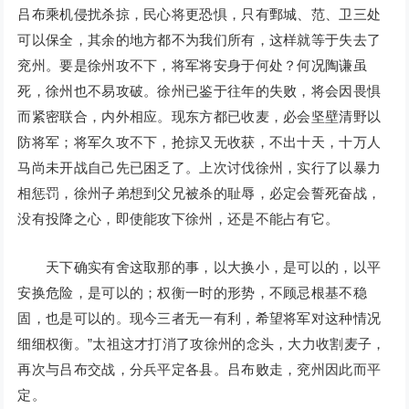
吕布乘机侵扰杀掠，民心将更恐惧，只有鄄城、范、卫三处
可以保全，其余的地方都不为我们所有，这样就等于失去了
兖州。要是徐州攻不下，将军将安身于何处？何况陶谦虽
死，徐州也不易攻破。徐州已鉴于往年的失败，将会因畏惧
而紧密联合，内外相应。现东方都已收麦，必会坚壁清野以
防将军；将军久攻不下，抢掠又无收获，不出十天，十万人
马尚未开战自己先已困乏了。上次讨伐徐州，实行了以暴力
相惩罚，徐州子弟想到父兄被杀的耻辱，必定会誓死奋战，
没有投降之心，即使能攻下徐州，还是不能占有它。
天下确实有舍这取那的事，以大换小，是可以的，以平
安换危险，是可以的；权衡一时的形势，不顾忌根基不稳
固，也是可以的。现今三者无一有利，希望将军对这种情况
细细权衡。”太祖这才打消了攻徐州的念头，大力收割麦子，
再次与吕布交战，分兵平定各县。吕布败走，兖州因此而平
定。