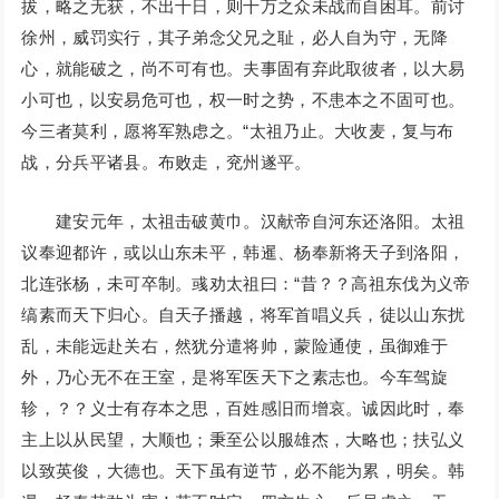
拔，略之无获，不出十日，则十万之众未战而自困耳。前讨
徐州，威罚实行，其子弟念父兄之耻，必人自为守，无降
心，就能破之，尚不可有也。夫事固有弃此取彼者，以大易
小可也，以安易危可也，权一时之势，不患本之不固可也。
今三者莫利，愿将军熟虑之。“太祖乃止。大收麦，复与布
战，分兵平诸县。布败走，兖州遂平。
建安元年，太祖击破黄巾。汉献帝自河东还洛阳。太祖
议奉迎都许，或以山东未平，韩暹、杨奉新将天子到洛阳，
北连张杨，未可卒制。彧劝太祖曰：“昔？？高祖东伐为义帝
缟素而天下归心。自天子播越，将军首唱义兵，徒以山东扰
乱，未能远赴关右，然犹分遣将帅，蒙险通使，虽御难于
外，乃心无不在王室，是将军医天下之素志也。今车驾旋
轸，？？义士有存本之思，百姓感旧而增哀。诚因此时，奉
主上以从民望，大顺也；秉至公以服雄杰，大略也；扶弘义
以致英俊，大德也。天下虽有逆节，必不能为累，明矣。韩