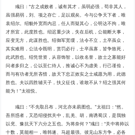
彧曰：“古之成败者，诚有其才，虽弱必强，苟非其人，
虽强易弱，刘、项之存亡，足以观矣。今与公争天下者，唯
袁绍尔。绍貌外宽而内忌，任人而疑其心，公明达不拘，唯
才所宜，此度胜也。绍迟重少决，失在后机，公能断大事，
应变无方，此谋胜也。绍御军宽缓，法令不立，土卒虽众，
其实难用，公法令既明，赏罚必行，士卒虽寡，皆争致死，
此武胜也。绍凭世资，从容饰智，以收名誉，故士之寡能好
问者多归之，公以至仁待人，推诚心不为虚美，行己谨俭，
而与有功者无所吝惜，故天下忠正效实之士咸愿为用，此德
胜也。夫以四胜辅天子，扶义征伐，谁敢不从？绍之强其何
能为！”太祖悦。
彧曰：“不先取吕布，河北亦未易图也。”太祖曰：“然。
吾所惑者，又恐绍侵扰关中，乱羌、胡，南诱蜀汉，是我独
以兖、豫抗天下六分之五也。为将奈何？”彧曰：“关中将帅以
十数，莫能相一，唯韩遂、马超最强。彼见山东方争，必各