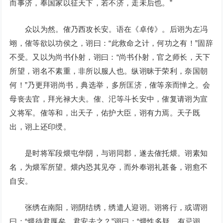
而事济，奉国家以征天下，若不济，走未后也。”
众以为然。傕乃西攻长安。语在《卓传》。后诩为左冯
翊，傕等欲以功侯之，诩曰：“此救命之计，何功之有！”固辞
不受。又以为尚书仆射，诩曰：“尚书仆射，官之师长，天下
所望，诩名不素重，非所以服人也。纵诩昧于荣利，奈国朝
何！”乃更拜诩尚书，典选举，多所匡济，傕等亲而惮之。会
母丧去官，拜光禄大夫。傕、汜等斗长安中，傕复请诩为宣
义将军。傕等和，出天子，佑护大臣，诩有力焉。天子既
出，诩上还印绶。
是时将军段煨屯华阴，与诩同郡，遂去傕托煨。诩素知
名，为煨军所望。煨内恐其见夺，而外奉诩礼甚备，诩愈不
自安。
张绣在南阳，诩阴结绣，绣遣人迎诩。诩将行，或谓诩
曰：“煨待君厚矣，君安去之？”诩曰：“煨性多疑，有忌诩