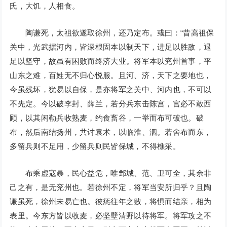
氏，大饥，人相食。
陶谦死，太祖欲遂取徐州，还乃定布。彧曰：“昔高祖保
关中，光武据河内，皆深根固本以制天下，进足以胜敌，退
足以坚守，故虽有困败而终济大业。将军本以兖州首事，平
山东之难，百姓无不归心悦服。且河、济，天下之要地也，
今虽残坏，犹易以自保，是亦将军之关中、河内也，不可以
不先定。今以破李封、薛兰，若分兵东击陈宫，宫必不敢西
顾，以其闲勒兵收熟麦，约食畜谷，一举而布可破也。破
布，然后南结扬州，共讨袁术，以临淮、泗。若舍布而东，
多留兵则不足用，少留兵则民皆保城，不得樵采。
布乘虚寇暴，民心益危，唯鄄城、范、卫可全，其余非
己之有，是无兖州也。若徐州不定，将军当安所归乎？且陶
谦虽死，徐州未易亡也。彼惩往年之败，将惧而结亲，相为
表里。今东方皆以收麦，必坚壁清野以待将军。将军攻之不