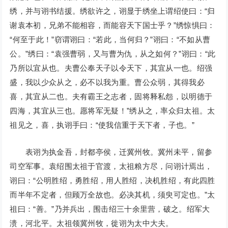
绣，并与诩书结援。绣欲许之，诩显于绣坐上谓绍使曰：“归
谢袁本初，兄弟不能相容，而能容天下国士乎？”绣惊惧曰：
“何至于此！”窃谓诩曰：“若此，当何归？”诩曰：“不如从曹
公。”绣曰：“袁强曹弱，又与曹为仇，从之如何？”诩曰：“此
乃所以宜从也。夫曹公奉天子以令天下，其宜从一也。绍强
盛，我以少众从之，必不以我为重。曹公众弱，其得我必
喜，其宜从二也。夫有霸王之志者，固将释私怨，以明德于
四海，其宜从三也。愿将军无疑！”绣从之，率众归太祖。太
祖见之，喜，执诩手曰：“使我信重于天下者，子也。”
表诩为执金吾，封都亭侯，迁冀州牧。冀州未平，留参
司空军事。袁绍围太祖于官渡，太祖粮方尽，问诩计焉出，
诩曰：“公明胜绍，勇胜绍，用人胜绍，决机胜绍，有此四胜
而半年不定者，但顾万全故也。必决其机，须臾可定也。”太
祖曰：“善。”乃并兵出，围击绍三十余里营，破之。绍军大
溃，河北平。太祖领冀州牧，徙诩为太中大夫。