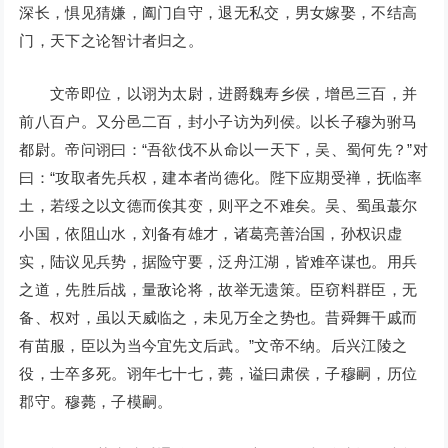
深长，惧见猜嫌，阖门自守，退无私交，男女嫁娶，不结高
门，天下之论智计者归之。
文帝即位，以诩为太尉，进爵魏寿乡侯，增邑三百，并
前八百户。又分邑二百，封小子访为列侯。以长子穆为驸马
都尉。帝问诩曰：“吾欲伐不从命以一天下，吴、蜀何先？”对
曰：“攻取者先兵权，建本者尚德化。陛下应期受禅，抚临率
土，若绥之以文德而俟其变，则平之不难矣。吴、蜀虽蕞尔
小国，依阻山水，刘备有雄才，诸葛亮善治国，孙权识虚
实，陆议见兵势，据险守要，泛舟江湖，皆难卒谋也。用兵
之道，先胜后战，量敌论将，故举无遗策。臣窃料群臣，无
备、权对，虽以天威临之，未见万全之势也。昔舜舞干戚而
有苗服，臣以为当今宜先文后武。”文帝不纳。后兴江陵之
役，士卒多死。诩年七十七，薨，谥曰肃侯，子穆嗣，历位
郡守。穆薨，子模嗣。