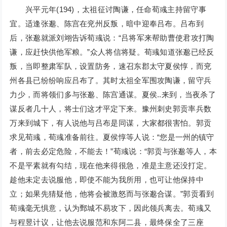
兴平元年(194)，太祖征讨陶谦，任命荀彧主持留守事
宜。适逢张邈、陈宫在兖州反叛，暗中迎奉吕布。吕布到
后，张邈就派刘翊告诉荀彧说：“吕将军来帮助曹使君攻打陶
谦，应赶快供他军粮。”众人将信将疑。荀彧知道张邈已经反
叛，当即整肃军队，设置防务，速召东郡太守夏侯惇，而兖
州各县已纷纷响应吕布了。其时太祖全军围攻陶谦，留守兵
力少，而将领们多与张邈、陈宫通谋。夏侯..来到，当夜杀了
谋反者几十人，将士们这才平定下来。豫州刺史郭贡率兵数
万来到城下，有人说他与吕布是同谋，大家都很害怕。郭贡
求见荀彧，荀彧准备前往。夏侯惇等人说：“您是一州的镇守
者，前去必定危险，不能去！”荀彧说：“郭贡与张邈等人，本
不是平素就有勾结，现在他来得很急，准是主意还没打定。
趁他未定去说服他，即使不能为我所用，也可让他保持中
立；如果先猜疑他，他将会被激怒而与张邈合谋。”郭贡看到
荀彧毫无惧意，认为鄄城不易攻下，因此领兵离去。荀彧又
与程昱计议，让他去说服范和东阿二县，最终保全了三座