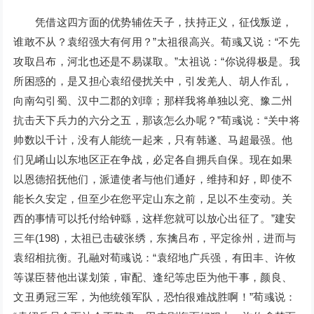
凭借这四方面的优势辅佐天子，扶持正义，征伐叛逆，
谁敢不从？袁绍强大有何用？”太祖很高兴。荀彧又说：“不先
攻取吕布，河北也还是不易谋取。”太祖说：“你说得极是。我
所困惑的，是又担心袁绍侵扰关中，引发羌人、胡人作乱，
向南勾引蜀、汉中二郡的刘璋；那样我将单独以兖、豫二州
抗击天下兵力的六分之五，那该怎么办呢？”荀彧说：“关中将
帅数以千计，没有人能统一起来，只有韩遂、马超最强。他
们见崤山以东地区正在争战，必定各自拥兵自保。现在如果
以恩德招抚他们，派遣使者与他们通好，维持和好，即使不
能长久安定，但至少在您平定山东之前，足以不生变动。关
西的事情可以托付给钟繇，这样您就可以放心出征了。”建安
三年(198)，太祖已击破张绣，东擒吕布，平定徐州，进而与
袁绍相抗衡。孔融对荀彧说：“袁绍地广兵强，有田丰、许攸
等谋臣替他出谋划策，审配、逢纪等忠臣为他干事，颜良、
文丑勇冠三军，为他统领军队，恐怕很难战胜啊！”荀彧说：