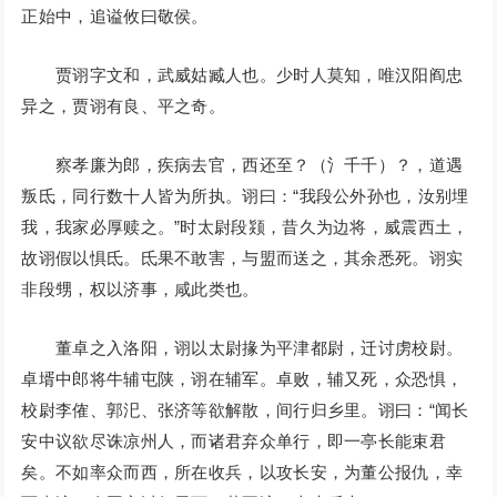
正始中，追谥攸曰敬侯。
贾诩字文和，武威姑臧人也。少时人莫知，唯汉阳阎忠
异之，贾诩有良、平之奇。
察孝廉为郎，疾病去官，西还至？（氵千千）？，道遇
叛氐，同行数十人皆为所执。诩曰：“我段公外孙也，汝别埋
我，我家必厚赎之。”时太尉段颎，昔久为边将，威震西土，
故诩假以惧氐。氐果不敢害，与盟而送之，其余悉死。诩实
非段甥，权以济事，咸此类也。
董卓之入洛阳，诩以太尉掾为平津都尉，迁讨虏校尉。
卓壻中郎将牛辅屯陕，诩在辅军。卓败，辅又死，众恐惧，
校尉李傕、郭汜、张济等欲解散，间行归乡里。诩曰：“闻长
安中议欲尽诛凉州人，而诸君弃众单行，即一亭长能束君
矣。不如率众而西，所在收兵，以攻长安，为董公报仇，幸