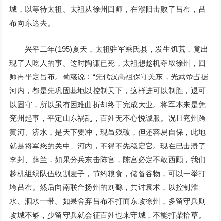
城，以等待太祖。太祖从徐州回师，在濮阳击败了吕布，吕
布向东逃去。
兴平二年(195)夏天，太祖驻军乘氏县，发生饥荒，竟出
现了人吃人的事。这时陶谦已死，太祖想趁机夺取徐州，回
师再平定吕布。荀彧说：“先代汉高祖保守关东，光武帝占据
河内，都是先巩固基地以控制天下，这样进可以制胜，退可
以固守，所以虽有困难曲折却终于完成大业。将军本来是凭
兖州起事，平定山东祸乱，百姓无不心悦诚服。况且兖州跨
黄河、济水，是天下要冲，现虽残破，但还容易自保，此地
就是将军您的关中、河内，不得不先稳定它。现在已击溃了
李封、薛兰，如果分兵东击陈宫，陈宫必定不敢西顾，我们
趁机组织队伍收割麦子，节约粮食，储备谷物，可以一举打
垮吕布。然后向南联合扬州的刘繇，共讨袁术，以控制淮
水、泗水一带。如果舍弃吕布不打而东攻徐州，多留守兵则
攻城不够，少留守兵就会征百姓也来守城，不能打柴拾草。