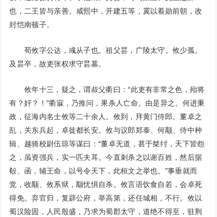
也，二王皆与亲善。咸熙中，开建五等，霬以着勋前朝，改
封恺南顿子。
荀攸字公达，彧从子也。祖父昙，广陵太守。攸少孤。
及昙卒，故吏张权求守昙墓。
攸年十三，疑之，谓叔父衢曰：“此吏有非常之色，殆将
有？奸？！”衢寐，乃推问，果杀人亡命。由是异之。何进秉
政，征海内名士攸等二十余人。攸到，拜黄门侍郎。董卓之
乱，关东兵起，卓徙都长安。攸与议郎郑泰、何颙、侍中种
辑、越骑校尉伍琼等谋曰：“董卓无道，甚于桀纣，天下皆怨
之，虽资强兵，实一匹夫耳。今直刺杀之以谢百姓，然后据
殽、函，辅王命，以号令天下，此桓文之举也。”事垂就而
觉，收颙、攸系狱，颙忧惧自杀。攸言语饮食自若，会卓死
得免。弃官归，复辟公府，举高第，还任城相，不行。攸以
蜀汉险固，人民殷盛，乃求为蜀郡太守，道绝不得至，驻荆