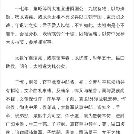
十七年，董昭等谓太祖宜进爵国公，九锡备物，以彰殊
勋，密以咨彧。彧以为太祖本兴义兵以匡朝宁国，秉忠贞之
诚，守退让之实；君子爱人以德，不宜如此。太祖由是心不
能平。会征孙权，表请彧劳军于谯，因辄留彧，以侍中光禄
大夫持节，参丞相军事。
太祖军至濡须，彧疾留寿春，以忧薨，时年五十。谥曰
敬侯。明年，太祖遂为魏公矣。
子恽，嗣侯，官至虎贲中郎将。初，文帝与平原侯植并
有拟论，文帝曲礼事彧。及彧卒，恽又与植善，而与夏侯尚
不穆，文帝深恨恽。恽早卒，子甝、霬.以外甥故犹宠待。恽
弟俣，御史中丞，俣弟诜，大将军从事中郎，皆知名，早
卒。诜弟顗，咸熙中为司空。恽子甝，嗣为散骑常侍，进爵
广阳乡侯，年三十薨。子頵嗣。霬官至中领军，薨，谥曰贞
侯，追赠骠骑将军。子恺嗣。霬妻，司马景王、文王之妹