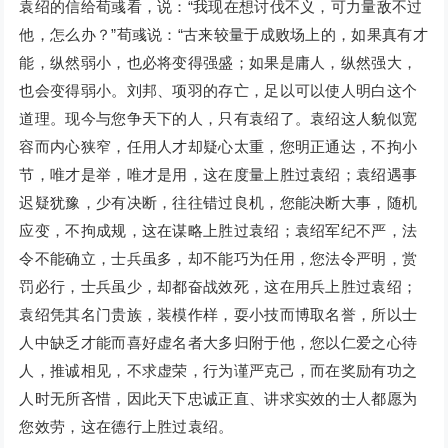
袁绍的信给荀彧看，说：“我现在想讨伐不义，可力量敌不过
他，怎么办？”荀彧说：“古来较量于成败场上的，如果真有才
能，纵然弱小，也必将变得强盛；如果是庸人，纵然强大，
也会变得弱小。刘邦、项羽的存亡，足以可以使人明白这个
道理。现今与您争天下的人，只有袁绍了。袁绍这人貌似宽
容而内心狭窄，任用人才却疑心太重，您明正通达，不拘小
节，唯才是举，唯才是用，这在度量上胜过袁绍；袁绍遇事
迟疑犹豫，少有决断，往往错过良机，您能决断大事，随机
应变，不拘成规，这在谋略上胜过袁绍；袁绍军纪不严，法
令不能确立，士兵虽多，却不能巧为任用，您法令严明，赏
罚必行，士兵虽少，却都奋战效死，这在用兵上胜过袁绍；
袁绍凭其名门贵族，装模作样，耍小技而博取名誉，所以士
人中缺乏才能而喜好虚名者大多归附于他，您以仁爱之心待
人，推诚相见，不求虚荣，行为谨严克己，而在奖励有功之
人时无所吝惜，因此天下忠诚正直、讲求实效的士人都愿为
您效劳，这在德行上胜过袁绍。