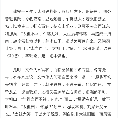
建安十三年，太祖破荆州，欲顺江东下。诩谏曰：“明公
昔破袁氏，今收汉南，威名远着，军势既大；若乘旧楚之
饶，以飨吏士，抚安百姓，使安士乐业，则可不劳众而江东
稽服矣。”太祖不从，军遂无利。太祖后与韩遂、马超战于渭
南，超等索割地以和，并求任子。诩以为可伪许之。又问诩
计策，诩曰：“离之而已。”太祖曰：“解。”一承用诩谋。语在
《武纪》。卒破遂、超，诩本谋也。
是时，文帝为五官将，而临菑侯植才名方盛，各有党
与，有夺宗之议。文帝使人问诩自固之术，诩曰：“愿将军恢
崇德度，躬素士之业，朝夕孜孜，不违子道。如此而已。”文
帝从之，深自砥顾。太祖又尝屏除左右问诩，诩嘿然不对。
太祖曰：“与卿言而不答，何也？”诩曰：“属适有所思，故不
即对耳。”太祖曰：“何思？”诩曰：“思袁本初、刘景升父子
也。”太祖大笑，于是太子遂定。诩自以非太祖旧臣，而策谋