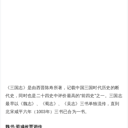
《三国志》是由西晋陈寿所著，记载中国三国时代历史的断
代史，同时也是二十四史中评价最高的“前四史”之一。三国志
最早以《魏志》、《蜀志》、《吴志》三书单独流传，直到
北宋咸平六年（1003年）三书已合为一书。
魏书·荀彧攸贾诩传