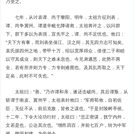
乃受之。
七年，从讨袁谭、尚于黎阳。明年，太祖方征刘表，
谭、尚争冀州。谭遣辛毗乞降请救，太祖将许之，以问群
下。群下多以为表强，宜先平之，谭、尚不足忧也。攸曰：
“天下方有事，而刘表坐保江、汉之间，其无四方志可知矣。
袁氏据四州之地，带甲十万，绍以宽厚得众，借使二子和睦
以守其成业，则天下之难未息也。今兄弟遘恶，此势不两
全。若有所并则力专，力专则难图也。及其乱而取之，天下
定矣，此时不可失也。”
太祖曰：“善。”乃许谭和亲，遂还击破尚。其后谭叛，从
斩谭于南皮。冀州平，太祖表封攸曰：“军师荀攸，自初佐
臣，无征不从，前后克敌，皆攸之谋也。”于是封陵树亭侯。
十二年，下令大论功行封，太祖曰：“忠正密谋，抚宁内外，
文若是也。公达其次也。”增邑四百，并前七百户，转为中军
师。魏国初建，为尚书令。