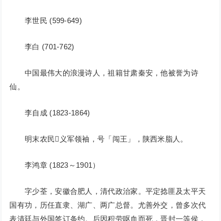
李世民 (599-649)
李白 (701-762)
中国最伟大的浪漫诗人，祖籍甘肃秦安，他被誉为诗
仙。
李自成 (1823-1864)
明末农民义军领袖，号「闯王」，陕西米脂人。
李鸿章 (1823～1901）
字少荃，安徽合肥人，清代政治家。平定捻匪及太平天
国有功，历任直隶、湖广、两广总督。尤善外交，曾多次代
表清廷与外国签订条约。后因积劳呕血而死，晋封一等侯，