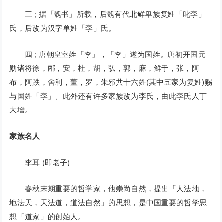
三 ; 据「魏书」所载，后魏有代北鲜卑族复姓「叱李」
氏，后改为汉字单姓「李」氏。
四 ; 唐朝皇室姓「李」，「李」遂为国姓。唐初开国元
勋诸将徐，邴，安，杜，胡，弘，郭，麻，鲜于，张，阿
布，阿跌，舍利，董，罗，朱邪共十六姓(其中五家为复姓)赐
与国姓「李」。此外还有许多家族改为李氏，由此李氏人丁
大增。
家族名人
李耳 (即老子)
春秋末期重要的哲学家，他崇尚自然，提出「人法地，
地法天，天法道，道法自然」的思想，是中国重要的哲学思
想「道家」的创始人。