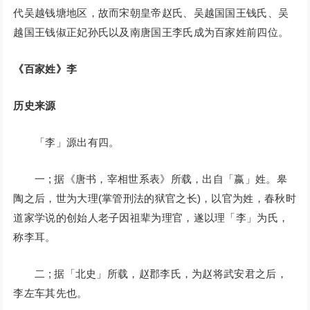
代吴越钱塘地区，故而宋朝皇帝赵氏、吴越国国王钱氏、吴
越国王钱俶正妃孙氏以及南唐国王李氏成为百家姓前四位。
《百家姓》李
历史来源
「李」源出有四。
一 ; 据《唐书，宰相世系表》所载，出自「嬴」姓。皋
陶之后，世为大理(掌管刑法的狱官之长)，以官为姓，春秋时
道家学说的创始人老子因祖辈为理官，遂以理「李」为氏，
称李耳。
二 ; 据「北史」所载，赵郡李氏，为赵将武安君之后，
李左车其先也。