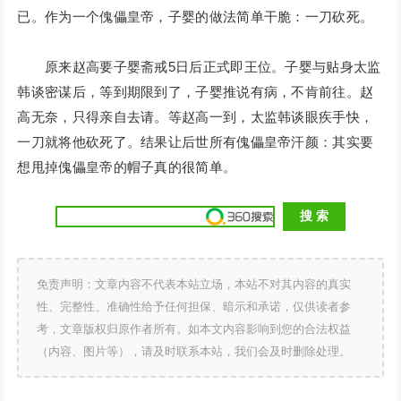
已。作为一个傀儡皇帝，子婴的做法简单干脆：一刀砍死。
原来赵高要子婴斋戒5日后正式即王位。子婴与贴身太监
韩谈密谋后，等到期限到了，子婴推说有病，不肯前往。赵
高无奈，只得亲自去请。等赵高一到，太监韩谈眼疾手快，
一刀就将他砍死了。结果让后世所有傀儡皇帝汗颜：其实要
想甩掉傀儡皇帝的帽子真的很简单。
免责声明：文章内容不代表本站立场，本站不对其内容的真实
性、完整性、准确性给予任何担保、暗示和承诺，仅供读者参
考，文章版权归原作者所有。如本文内容影响到您的合法权益
（内容、图片等），请及时联系本站，我们会及时删除处理。