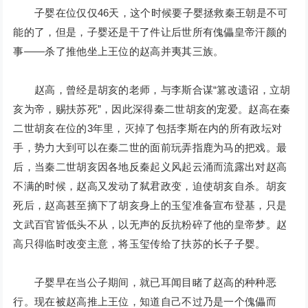
子婴在位仅仅46天，这个时候要子婴拯救秦王朝是不可
能的了，但是，子婴还是干了件让后世所有傀儡皇帝汗颜的
事——杀了推他坐上王位的赵高并夷其三族。
赵高，曾经是胡亥的老师，与李斯合谋“篡改遗诏，立胡
亥为帝，赐扶苏死”，因此深得秦二世胡亥的宠爱。赵高在秦
二世胡亥在位的3年里，灭掉了包括李斯在内的所有政坛对
手，势力大到可以在秦二世的面前玩弄指鹿为马的把戏。最
后，当秦二世胡亥因各地反秦起义风起云涌而流露出对赵高
不满的时候，赵高又发动了弑君政变，迫使胡亥自杀。胡亥
死后，赵高甚至摘下了胡亥身上的玉玺准备宣布登基，只是
文武百官皆低头不从，以无声的反抗粉碎了他的皇帝梦。赵
高只得临时改变主意，将玉玺传给了扶苏的长子子婴。
子婴早在当公子期间，就已耳闻目睹了赵高的种种恶
行。现在被赵高推上王位，知道自己不过乃是一个傀儡而