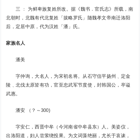
三 ﹕ 为鲜卑族复姓所改。据《魏书．官氏志》所载，南
北朝时，北魏有代北复姓「拔略罗氏」随魏孝文帝南迁洛阳
后，定居中原，代为汉姓「潘」氏。
家族名人
潘美
字仲询，大名人，为宋初名将。从石守信平扬州﹑定金
陵﹑北伐太原皆有功，官至忠武军节度使，封韩国公，卒谥
武惠。
潘安 （？～300)
字安仁，西晋中牟（今河南省中牟县东）人。美姿仪，
出洛阳道，妇人尝萦绕投果。为文词藻绝丽，尤长于哀诔，