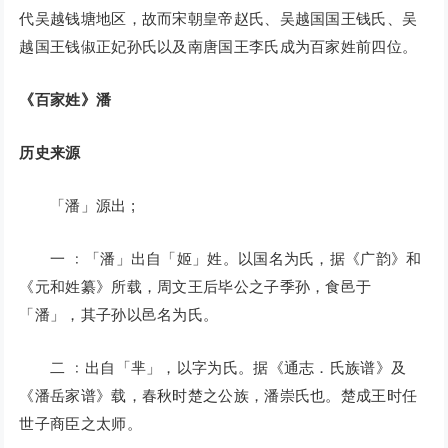
代吴越钱塘地区，故而宋朝皇帝赵氏、吴越国国王钱氏、吴
越国王钱俶正妃孙氏以及南唐国王李氏成为百家姓前四位。
《百家姓》潘
历史来源
「潘」源出 ;
一 ﹕「潘」出自「姬」姓。以国名为氏，据《广韵》和
《元和姓纂》所载，周文王后毕公之子季孙，食邑于
「潘」，其子孙以邑名为氏。
二 ﹕出自「芈」，以字为氏。据《通志．氏族谱》及
《潘岳家谱》载，春秋时楚之公族，潘崇氏也。楚成王时任
世子商臣之太师。