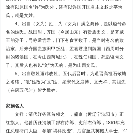
除有以原国名“许”为氏外，还有以许国开国君主文叔之字为
氏，就是文姓。
4、出自（女为）姓，为（女为）满之裔孙，是以谥号命
名的姓氏。战国时，齐国（今属山东）有贵族田文，是齐威
王的孙子，号称孟尝君，门下有食客数千，是当时有名的政
治家。后来齐国贵族田甲叛乱，孟尝君逃到魏国（西周时分
封的诸侯国，在今山西芮城北），在魏任相国，死后谥号文
子。其后人也有以“文”为氏的，是为山西文氏。
5、出自敬姓避讳改姓。五代后晋时，为避晋高祖石敬塘
之名讳，“敬”姓改为“文”姓。如宋代文彦博、文天祥，其祖先
（在唐五代时）皆为敬姓。
家族名人
文祥：清代洋务派首领之一，盛京（近辽宁沈阳市）正
红旗人。他曾历任清朝工部右侍郎、吏部右侍郎，1861年充
任总理衙门大臣，参加“祺祥政变”。后官至武英殿大学士、军