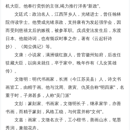
机大臣。他奉行奕忻的主张,竭力推行洋务“新政”。
文廷式：政治名人，江西萍乡人，光绪进士，曾任翰林
院侍读学士。他赞成光绪亲政，支持康有为发起强学会，因
而受到慈禧太后的嫉视，被参革职。戊戌变法发生后，东渡
日本。他能诗词，也有慨叹时事之作，著有《云起轩诗
抄》、《闻尘偶记》等。
文康：小说家，满洲镶红旗人，曾官徽州知府，后改任
驻藏大臣，以病未就任，卒于家中。晚年作有《儿女英雄
传》。
文徵明：明代书画家，长洲（今江苏吴县）人，诗文书
画皆工，由精于画。他与沈周、唐寅、仇英合称“明四家”，名
重于时，子弟甚多，人称“吴门派”
文彭：篆刻家、书画家，文徵明长子，继承家学，亦善
书画，而精于篆刻，风格工稳，与何震并称“文何”。
文嘉：画家，文徵名次子，工小楷书，善画山水，笔墨
秀润，兼能花卉。