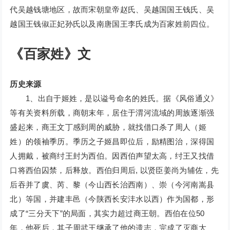
代吴越钱塘地区，故而宋朝皇帝赵氏、吴越国国王钱氏、吴
越国王钱俶正妃孙氏以及南唐国王李氏成为百家姓前四位。
《百家姓》文
历史来源
1、出自于姬姓，是以谥号命名的姓氏。据《风俗通义》
等有关资料所载，商朝末年，居住于渭河流域的周族逐渐强
盛起来，商王文丁感到周的威胁，就找借口杀了周人（姬
姓）的领袖季历。季历之子姬昌即位后，励精图治，深得国
人拥戴，被商纣王封为西伯。因西伯声望太高，纣王又找借
口将西伯囚禁，后释放。西伯归周后, 以贤臣姜尚为辅佐，先
后吞并了虞、芮、黎（今山西长治西南）、崇（今河南嵩县
北）等国，并建丰邑（今陕西长安沣水以西）作为国都，形
成了“三分天下”的局面，其实力超过商王朝。西伯在位50
年，他死后，其子周武王继承了他的遗志，完成了灭商大