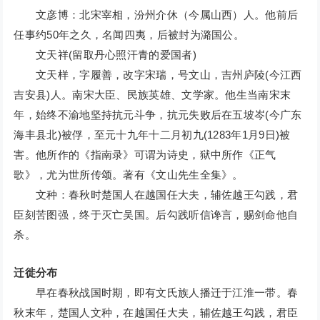
文彦博：北宋宰相，汾州介休（今属山西）人。他前后
任事约50年之久，名闻四夷，后被封为潞国公。
文天祥(留取丹心照汗青的爱国者)
文天样，字履善，改字宋瑞，号文山，吉州庐陵(今江西
吉安县)人。南宋大臣、民族英雄、文学家。他生当南宋末
年，始终不渝地坚持抗元斗争，抗元失败后在五坡岑(今广东
海丰县北)被俘，至元十九年十二月初九(1283年1月9日)被
害。他所作的《指南录》可谓为诗史，狱中所作《正气
歌》，尤为世所传颂。著有《文山先生全集》。
文种：春秋时楚国人在越国任大夫，辅佐越王勾践，君
臣刻苦图强，终于灭亡吴国。后勾践听信谗言，赐剑命他自
杀。
迁徙分布
早在春秋战国时期，即有文氏族人播迁于江淮一带。春
秋末年，楚国人文种，在越国任大夫，辅佐越王勾践，君臣