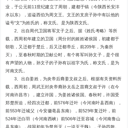
业，于公元前11世纪建立了周朝，建都于镐（今陕西长安沣
水以东），追谥西伯为周文王。文王的支庶子孙中有以他的
谥号“文”为姓氏的，称文氏。是为陕西文氏。
2、出自周代卫国将军文子之后。据《姓氏考略》等所
载，西周初年建立的卫国（周分封的姬姓诸侯国，初建都于
朝歌，又迁都于楚丘，后又迁都帝丘，前209年，为秦所
灭），至春秋时期的卫献公时，有个将军叫孙文子，是个很
有声望的人物，孙文子的子孙有以祖字为氏，称文氏，是为
河南文氏。
3、出自姜姓，为炎帝后裔姜文叔之后。根据有关资料所
载，西周初，周武王封炎帝裔孙太岳之苗裔文叔于许（在今
河南许昌市），建立许国，为姜姓诸侯国。春秋时，许国受
郑楚所迫，经四次迁都，前576年迁叶（今河南叶县西南），
前553年迁城父（今安徽亳县东南），前529年复迁叶，前
524年迁白羽（今河南西峡）前506年迁至容城（今河南鲁山
县东南），战国初年为楚所灭（一说灭于魏），子孙四散。