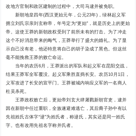
改地方官制和政区建制的过程中，大司马逮并被免职。
新朝地皇四年(西汉更始元年，公元23年)，绿林起义军
拥立刘氏宗亲刘玄称帝，年号定为“更始”，就是历史上的更始
帝。这使王莽的新朝政权受到了前所未有的打击。为了冲走
这个不好消息带来的晦气，王莽举行了盛大的婚礼。为了显
示自己没有老，他还特意将自己的胡子染成了黑色。但这丝
毫不能挽救王莽的败亡命运。
当年的农历6月，王莽派出的军队和起义军在昆阳交战，
结果王莽军全军覆没。起义军乘胜直捣长安。农历10月1日，
义军攻进了长安的宣平门。王莽被城内响应义军的一名商人
杜吴杀死。
王莽政权败亡后，更始帝刘玄大肆屠戮新朝官吏，逮并
因在新朝中任过重职，全族遂避难逃亡，其后裔子孙中有以
先祖姓氏古体字“逯”为姓氏者，称逯氏，其实还是同一姓氏
字。也有改用先祖名字称并氏者。