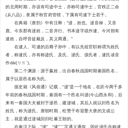
的北周时期，亦设有司迹中士，亦称司逮中士，官秩正二命
(从八品)，隶属于秋官府管辖，下属有司逮下士若干。
在典籍《唐韵》中有注释：“逯，姓也。逯音禄，又音
鹿。今东郡有逯姓，二音并行。书本逯字或作逮。今河朔有
逮姓，自呼音徒戴反，其义两通。”
在逮人、司逮的后裔子孙中，有以先祖官职称谓为姓氏
者，称逮氏，亦有称迹氏、及氏、逯氏、伋氏者，逮氏读音
作dài(ㄉㄞˋ)。
第二个渊源：源于嬴姓，出自春秋战国时期秦国邑名，
属于以居邑名称为氏。
据史籍《风俗通》记载，“逯”是一个地名，在距今两千多
年前的春秋战国时期，秦国有一个邑名叫逯(今山西永和)，后
来有一秦国大夫被封于逯邑，建逯城，其后人就以封邑名为
姓氏，称为逯氏。唐朝时期，松赞干布迎娶大唐的文成公
主，就是通过逯城回归吐蕃王朝的。
在秦汉之际，“逯”、“逮”二字通义通假，因此逯氏亦称逮