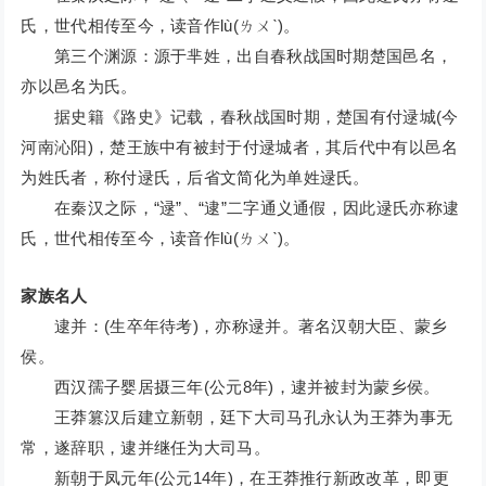
氏，世代相传至今，读音作lù(ㄌㄨˋ)。
第三个渊源：源于芈姓，出自春秋战国时期楚国邑名，
亦以邑名为氏。
据史籍《路史》记载，春秋战国时期，楚国有付逯城(今
河南沁阳)，楚王族中有被封于付逯城者，其后代中有以邑名
为姓氏者，称付逯氏，后省文简化为单姓逯氏。
在秦汉之际，“逯”、“逮”二字通义通假，因此逯氏亦称逮
氏，世代相传至今，读音作lù(ㄌㄨˋ)。
家族名人
逮并：(生卒年待考)，亦称逯并。著名汉朝大臣、蒙乡
侯。
西汉孺子婴居摄三年(公元8年)，逮并被封为蒙乡侯。
王莽篡汉后建立新朝，廷下大司马孔永认为王莽为事无
常，遂辞职，逮并继任为大司马。
新朝于凤元年(公元14年)，在王莽推行新政改革，即更