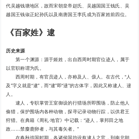
代吴越钱塘地区，故而宋朝皇帝赵氏、吴越国国王钱氏、吴
越国王钱俶正妃孙氏以及南唐国王李氏成为百家姓前四位。
《百家姓》逮
历史来源
第一个渊源：源于姬姓，出自西周时期官位迹人，属于
以官职称谓为氏。
西周时期，有官员迹人，亦称及人、伋人。在古代，“人
及”字义就是“逮”，而“逮”即“逯”的古体字，因此又称逮人、逯
人。
逮人，专职掌管王室御设的行猎场所即围场，防止他人
偷猎，保护围场内各种动物，探寻记录动物行踪，以供君王
狩猎。在典籍《周礼·地官》中记载：“迹人，掌邦田之地
政……禁麋鹿卵者，与其毒矢者。”
在春秋战国时期，各诸侯国均设有逮人之官，到南北朝