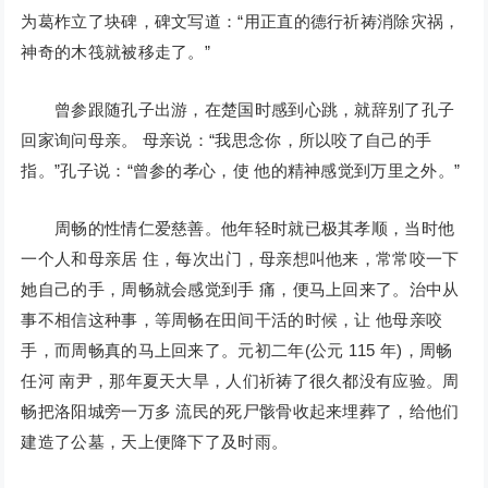
为葛柞立了块碑，碑文写道：“用正直的德行祈祷消除灾祸，
神奇的木筏就被移走了。”
曾参跟随孔子出游，在楚国时感到心跳，就辞别了孔子
回家询问母亲。 母亲说：“我思念你，所以咬了自己的手
指。”孔子说：“曾参的孝心，使 他的精神感觉到万里之外。”
周畅的性情仁爱慈善。他年轻时就已极其孝顺，当时他
一个人和母亲居 住，每次出门，母亲想叫他来，常常咬一下
她自己的手，周畅就会感觉到手 痛，便马上回来了。治中从
事不相信这种事，等周畅在田间干活的时候，让 他母亲咬
手，而周畅真的马上回来了。元初二年(公元 115 年)，周畅
任河 南尹，那年夏天大旱，人们祈祷了很久都没有应验。周
畅把洛阳城旁一万多 流民的死尸骸骨收起来埋葬了，给他们
建造了公墓，天上便降下了及时雨。