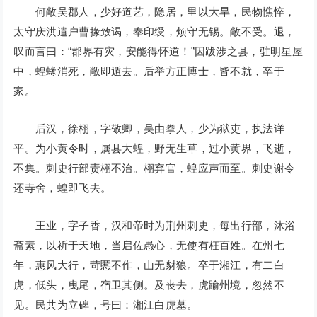
何敞吴郡人，少好道艺，隐居，里以大旱，民物憔悴，
太守庆洪遣户曹掾致谒，奉印绶，烦守无锡。敞不受。退，
叹而言曰：“郡界有灾，安能得怀道！”因跋涉之县，驻明星屋
中，蝗蝝消死，敞即遁去。后举方正博士，皆不就，卒于
家。
后汉，徐栩，字敬卿，吴由拳人，少为狱吏，执法详
平。为小黄令时，属县大蝗，野无生草，过小黄界，飞逝，
不集。刺史行部责栩不治。栩弃官，蝗应声而至。刺史谢令
还寺舍，蝗即飞去。
王业，字子香，汉和帝时为荆州刺史，每出行部，沐浴
斋素，以祈于天地，当启佐愚心，无使有枉百姓。在州七
年，惠风大行，苛慝不作，山无豺狼。卒于湘江，有二白
虎，低头，曳尾，宿卫其侧。及丧去，虎踰州境，忽然不
见。民共为立碑，号曰：湘江白虎墓。