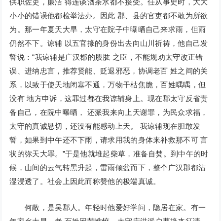
供职佐吏，廉洁 得连谈酒茶水都不接受。任从事史时，大大
小小的错误他都检举法办。因此 郡、县的官吏都不敢为所欲
为。那一年夏天大旱，太守在院子中曝晒自己来求雨，但雨
仍然不下。谅辅 以五官掾的身份出去向山川祈祷，他自己发
誓说：“我谅辅是广汉郡的股肱 之臣，不能规劝太守改正错
误、进纳忠言，推荐贤能、贬退邪恶，协调老百 姓之间的关
系，以致于使天地闭塞不通，万物干枯焦脆，百姓喁喁，但
没有 地方申诉，这罪过都在我谅辅身上。现在郡太守反省责
备自己，在院中曝晒， 还派我来向上天谢罪，为民众求福，
太守的真诚恳切，还没有能感动上天。 我谅辅现在胆敢发
誓，如果到中午还不下雨，请求用我的身体来补救那不可 言
状的弥天大罪。”于是他就堆起柴草，准备自焚。到中午的时
候，山间的云气转黑升起，雷雨倾盆而下，整个广汉郡都沾
湿浸透了。社会上因此而称赞他的极端真诚。
何敞，是吴郡人。年轻时他爱好学问，隐居在家。有一