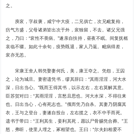
之。
庾衮，字叔褒，咸宁中大疫，二兄俱亡，次兄毗复殆，
疠气方盛，父母诸弟皆出次于外，衮独留，不去。诸父兄强
之，乃曰：“衮性不畏病。”遂亲自扶持，昼夜不眠。间复抚柩
哀临不辍。如此十余旬，疫势既退，家人乃返。毗病得差，
衮亦无恙。
宋康王舍人韩凭娶妻何氏，美，康王夺之。凭怨，王囚
之，论为城旦。妻密遗凭书，缪其辞曰：“其雨淫淫，河大水
深，日出当心。”既而王得其书，以示左右，左右莫解其意。
臣苏贺对曰：“其雨淫淫，言愁且思也。河大水深，不得往来
也。日出当心，心有死志也。”俄而凭乃自杀。其妻乃阴腐其
衣，王与之登台，妻遂自投台，左右揽之，衣不中手而死。
遗书于带曰：“王利其生，妾利其死，愿以尸骨赐凭合葬。”王
怒，弗听，使里人埋之，冢相望也。王曰：“尔夫妇相爱不