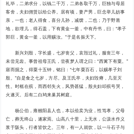
礼毕，二弟求分，以钱二千万，二弟各取千万，巨独与母居
客舍，夫妇佣赁以给公养。居有顷，妻产男，巨念举儿妨事
亲，一也；老人得食，喜分儿孙，减馔，二也；乃于野凿
地，欲埋儿，得石盖，下有黄金一釜，中有丹书，曰：“孝子
郭巨，黄金一釜，以用赐汝。”于是名振天下。
新兴刘殷，字长盛，七岁丧父，哀毁过礼，服丧三年，
未尝见齿。事曾祖母王氏，尝夜梦人谓之曰：“西篱下有粟。”
寤而掘之，得粟十五钟，铭曰：“七年粟百石，以赐孝子刘
殷。”自是食之七岁，方尽。及王氏卒，夫妇毁瘠，几至灭
性。时柩在殡，而西邻失火，风势甚猛，殷夫妇叩殡号哭，
火遂灭。后有二白鸠来巢其树庭。
杨公伯，雍雒阳县人也，本以侩卖为业，性笃孝，父母
亡，葬无终山，遂家焉。山高八十里，上无水，公汲水作义
浆于阪头，行者皆饮之。三年，有一人就饮，以一斗石子与