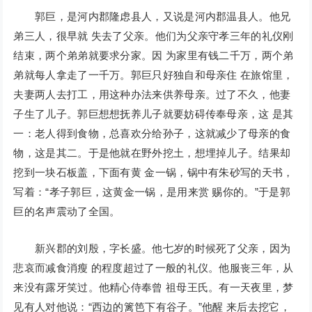
郭巨，是河内郡隆虑县人，又说是河内郡温县人。他兄
弟三人，很早就 失去了父亲。他们为父亲守孝三年的礼仪刚
结束，两个弟弟就要求分家。因 为家里有钱二千万，两个弟
弟就每人拿走了一千万。郭巨只好独自和母亲住 在旅馆里，
夫妻两人去打工，用这种办法来供养母亲。过了不久，他妻
子生了儿子。郭巨想想抚养儿子就要妨碍传奉母亲，这 是其
一：老人得到食物，总喜欢分给孙子，这就减少了母亲的食
物，这是其二。于是他就在野外挖土，想埋掉儿子。结果却
挖到一块石板盖，下面有黄 金一锅，锅中有朱砂写的天书，
写着：“孝子郭巨，这黄金一锅，是用来赏 赐你的。”于是郭
巨的名声震动了全国。
新兴郡的刘殷，字长盛。他七岁的时候死了父亲，因为
悲哀而减食消瘦 的程度超过了一般的礼仪。他服丧三年，从
来没有露牙笑过。他精心侍奉曾 祖母王氏。有一天夜里，梦
见有人对他说：“西边的篱笆下有谷子。”他醒 来后去挖它，