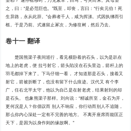
望耶？”遂停柩移时，乃见素车，白马，号哭而来。其母望
之，曰：“是必范巨也。”既至，叩丧，言曰：“行矣元伯！死
生异路，永从此辞。”会葬者千人，咸为挥涕。式因执绋而引
柩。于是乃前。式遂留止冢次，为修坟树，然后乃去。
卷十一 翻译
楚国熊渠子夜间巡行，看见横卧着的石头，以为是趴在
地上的老虎，便 拉弓射它，箭头陷没在石头里边，箭杆上的
羽毛都掉下来了。下马仔细一看， 才知道那是石头，接着又
射它，箭被折断了，也没有留下什么痕迹。汉代又 有个李
广，任右北平太守，他以为自己是在射老虎，结果射到的却
是石头。 也象熊渠子那样。刘向说：“精诚所至，金石为开，
更何况是人？你倡议而 别人不响应，你行动而别人不追随，
那么你内心深处一定有不完善的地方。 不离开座席而能匡正
天下，是因为以身作则的缘故啊。”