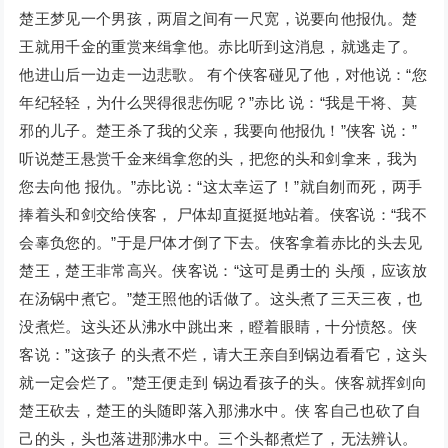
楚王梦见一个男孩，两眉之间有一尺宽，说要向他报仇。楚
王就用千金的重赏来缉拿他。赤比听到这消息，就逃走了。
他进山后一边走一边悲歌。 有个侠客碰见了他，对他说：“您
年纪轻轻，为什么哭得很悲伤呢？”赤比 说：“我是干将、莫
邪的儿子。楚王杀了我的父亲，我要向他报仇！”侠客 说：”
听说楚王悬赏千金来缉拿您的头，把您的头和剑拿来，我为
您去向他 报仇。”赤比说：“这太幸运了！”就自刎而死，两手
捧着头和剑交给侠客， 尸体却直挺挺地站着。侠客说：“我不
会辜负您的。”于是尸体才倒了下去。侠客拿着赤比的头去见
楚王，楚王非常高兴。侠客说：“这可是勇士的 头颅，应该放
在汤锅中煮它。”楚王照他的话做了。这头煮了三天三夜，也
没煮烂。这头还从沸水中跳出来，瞪着眼睛，十分愤怒。侠
客说：”这孩子 的头煮不烂，请大王亲自到锅边看看它，这头
就一定会烂了。”楚王便走到 锅边看孩子的头。侠客就挥剑向
楚王砍去，楚王的头随即落入那沸水中。侠 客自己也砍了自
己的头，头也落进那沸水中。三个头都煮烂了，无法辨认。