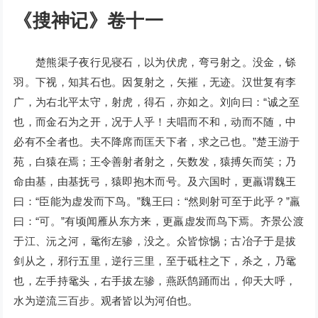
《搜神记》卷十一
楚熊渠子夜行见寝石，以为伏虎，弯弓射之。没金，铩
羽。下视，知其石也。因复射之，矢摧，无迹。汉世复有李
广，为右北平太守，射虎，得石，亦如之。刘向曰：“诚之至
也，而金石为之开，况于人乎！夫唱而不和，动而不随，中
必有不全者也。夫不降席而匡天下者，求之己也。”楚王游于
苑，白猿在焉；王令善射者射之，矢数发，猿搏矢而笑；乃
命由基，由基抚弓，猿即抱木而号。及六国时，更羸谓魏王
曰：“臣能为虚发而下鸟。”魏王曰：“然则射可至于此乎？”羸
曰：“可。”有顷闻雁从东方来，更羸虚发而鸟下焉。齐景公渡
于江、沅之河，鼋衔左骖，没之。众皆惊惕；古冶子于是拔
剑从之，邪行五里，逆行三里，至于砥柱之下，杀之，乃鼋
也，左手持鼋头，右手拔左骖，燕跃鹄踊而出，仰天大呼，
水为逆流三百步。观者皆以为河伯也。