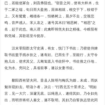
已，若能使冢合，则吾弗阻也。”宿昔之间，便有大梓木，生
于二冢之端，旬日而大盈抱，屈体相就，根交于下，枝错于
上。又有鸳鸯，雌雄各一，恒栖树上，晨夕不去，交颈悲
鸣，音声感人。宋人哀之，遂号其木曰“相思树。”“相思”之
名，起于此也。南人谓：此禽即韩凭夫妇之精魂。今睢阳有
韩凭城，其歌谣至今犹存。
汉末零阳郡太守史满，有女，悦门下书佐；乃密使侍婢
取书佐盥手残水饮之，遂有妊。已而生子，至能行，太守令
抱儿出，使求其父。儿匍匐直入书佐怀中。书佐推之仆地，
化为水。穷问之，具省前事，遂以女妻书佐。
鄱阳西有望夫冈。昔县人陈明与梅氏为婚，未成，而妖
魅诈迎妇去。明诣卜者，决云：“行西北五十里求之。”明如
言，见一大穴，深邃无底。以绳悬人，遂得其妇。乃令妇先
出，而明所将邻人秦文，遂不取明。其妇乃自誓执志登此冈