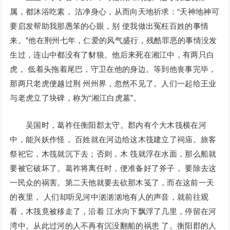
属，都沐浴吃素， 沽净身心，从而向天地祈求：“天神地神可
要启发帮助我那愚笨的心眼，别 使我做出冤枉百姓的事情
来。”他在荆州七年，仁爱的风气盛行，残酷罪恶的事情没发
生过，连山中都没有了豺狼。他后来死在湘江中，有两只白
虎， 低着头拖着尾巴，守卫在他的身边。等到他丧事完毕，
那两只老虎便越过荆 州州界，忽然不见了。人们一起给王业
与老虎立了块碑，称为“湘江白虎墓”。
吴国时，葛祚任衡阳郡太守。郡内有个大木筏横在河
中，能兴妖作怪， 百姓就在河边给这木筏建立了祠庙。旅客
祭祀它，木筏就沉下去；否则，木 筏就浮在水面，那么船就
要被它破坏了。葛祚将离任时，便准备好了斧子， 要除去这
一民众的祸害。第二天他就要去砍那木笺了，而在这前一天
的夜里， 人们却听见河中汹汹汹地有人的声音，就前往观
看，木筏竟被移走了，沿着 江水向下飘浮了几里，停留在河
湾中。从此过河的人不再有沉没翻船的祸患 了。衡阳郡的人