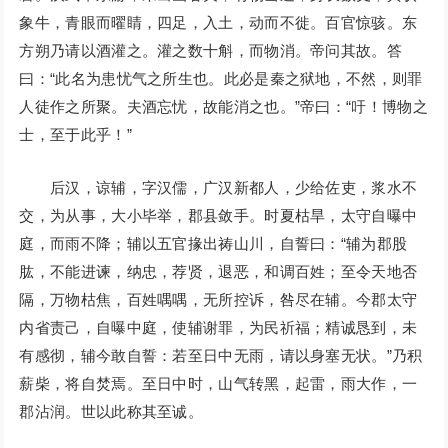
象牛，青眼而曜睛，四足，入土，动而不徙。百官惊骇。东
方朔乃请以酒灌之。灌之数十斛，而物消。帝问其故。答
曰：“此名为患忧气之所生也。此必是秦之狱地，不然，则罪
人徒作之所聚。夫酒忘忧，故能消之也。”帝曰：“吁！博物之
士，至于此乎！”
后汉，谅辅，字汉儒，广汉新都人，少给佐吏，浆水不
交，为从事，大小毕举，郡县敛手。时夏枯旱，太守自曝中
庭，而雨不降；辅以五官掾出祷山川，自誓曰：“辅为郡股
肱，不能进谏，纳忠，荐贤，退恶，和调百姓；至令天地否
隔，万物枯焦，百姓喁喁，无所控诉，咎尽在辅。今郡太守
内省责己，自曝中庭，使辅谢罪，为民祈福；精诚恳到，未
有感彻，辅今敢自誓：若至日中无雨，请以身塞无状。”乃积
薪柴，将自焚焉。至日中时，山气转黑，起雷，雨大作，一
郡沾润。世以此称其至诚。