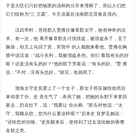
于是大臣们只好把锅里的汤和肉分开来埋葬了，所以人们把
它们统称为“三 王墓”。今天这墓在汝南郡北宜春县境内。
汉武帝时，苍梧郡人贾雍任豫章郡太守，他有神奇的法
术。有一次，他 离开豫章郡去讨伐强盗，被强盗杀了，丢了
脑袋，却又上马回了营，军营中 的人都跑来看他。贾雍在胸
膛中说话道：“战斗失利，我被强盗杀伤。你们 看我有头的好
呢？还是没有头的好？”他的部下哭着说：“有头的好。”贾 雍
说：“不对，没有头也好。”就完，他就死了。
渤海太守史良爱上了一个女子，那女子答应嫁给他而后
来却变了卦。史 良生气了，杀死了她，把她的头割下来拿回
家去，扔在灶下，说：“我要让 你火葬。”那头对他说：“太
守，我顺从您，您为什么要这样呢？”后来史 良梦见她说：
“还给您的信物。”史良醒来后，使得到了过去送给她的香缨、
金钗之类。