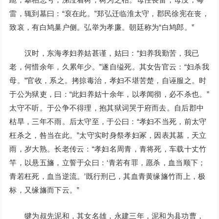
雷，辄到墓曰：“裒在此。”郑弘迁临淮太守，郡民徐宪在丧，
致哀，有白鸠巢户侧。弘举为孝廉。朝廷称为“白鸠郎。”
汉时，东海孝妇养姑甚谨，姑曰：“妇养我勤苦，我已
老，何惜余年，久累年少。”遂自缢死。其女告官云：“妇杀我
母。”官收，系之。拷掠毒治，孝妇不堪苦楚，自诬服之。时
于公为狱吏，曰：“此妇养姑十余年，以孝闻彻，必不杀也。”
太守不听。于公争不得理，抱其狱词哭于府而去。自后郡中
枯旱，三年不雨。后太守至，于公曰：“孝妇不当死，前太守
枉杀之，咎当在此。”太守实时身祭孝妇冢，因表其墓，天立
雨，岁大熟。长老传云：“孝妇名周青，青将死，车载十丈竹
竿，以悬五旛，立誓于众曰：‘青若有罪，愿杀，血当顺下；
青若枉死，血当逆流。’既行刑已，其血青黄缘旛竹而上，极
标，又缘旛而下云。”
犍为叔先泥和，其女名雄，永建三年，泥和为县功曹，