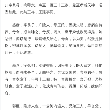
归奉其母，病即愈。寿至一百三十三岁。盖至孝感天神，昭
应如此。此与王祥，王延事同。
盛彦，字翁子，广陵人，母王氏，因疾失明，彦躬自侍
养。母食，必自哺之。母疾，既久，至于婢使数见捶挞，婢
忿恨，闻彦蹔行，取蛴螬炙饴之。母食，以为美，然疑是异
物，密藏以示彦。彦见之，抱母恸哭，绝而复苏。母目豁然
即开，于此遂愈。
颜含，宇弘都，次嫂樊氏，因疾失明，医人疏方，须蚺
蛇胆，而寻求备至，无由得之。含忧叹累时，尝昼独坐，忽
有一青衣童子，年可十三四，持一青囊授含，含开视，乃蛇
胆也。童子逡巡出户，化成青鸟飞去。得胆，药成，嫂病即
愈。
郭巨，隆虑人也，一云河内温人，兄弟三人，早丧父，