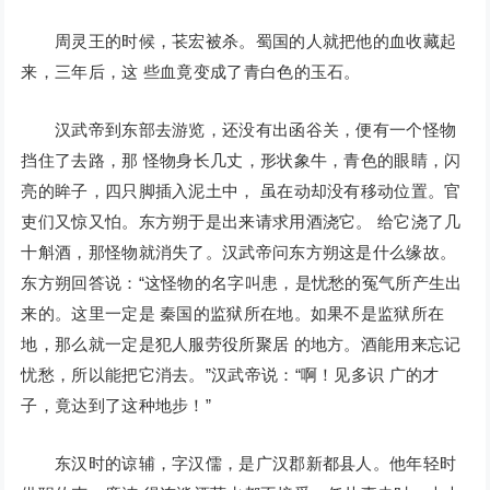
周灵王的时候，苌宏被杀。蜀国的人就把他的血收藏起
来，三年后，这 些血竟变成了青白色的玉石。
汉武帝到东部去游览，还没有出函谷关，便有一个怪物
挡住了去路，那 怪物身长几丈，形状象牛，青色的眼睛，闪
亮的眸子，四只脚插入泥土中， 虽在动却没有移动位置。官
吏们又惊又怕。东方朔于是出来请求用酒浇它。 给它浇了几
十斛酒，那怪物就消失了。汉武帝问东方朔这是什么缘故。
东方朔回答说：“这怪物的名字叫患，是忧愁的冤气所产生出
来的。这里一定是 秦国的监狱所在地。如果不是监狱所在
地，那么就一定是犯人服劳役所聚居 的地方。酒能用来忘记
忧愁，所以能把它消去。”汉武帝说：“啊！见多识 广的才
子，竟达到了这种地步！”
东汉时的谅辅，字汉儒，是广汉郡新都县人。他年轻时