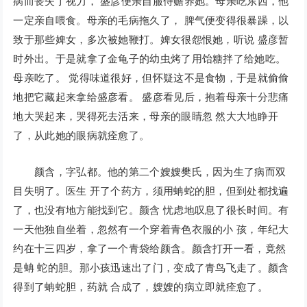
病而丧失了视力， 盛彦便亲自服侍赡养她。母亲吃东西，他
一定亲自喂食。母亲的毛病拖久了， 脾气便变得很暴躁，以
致于那些婢女，多次被她鞭打。婢女很怨恨她，听说 盛彦暂
时外出。于是就拿了金龟子的幼虫烤了用饴糖拌了给她吃。
母亲吃了。 觉得味道很好，但怀疑这不是食物，于是就偷偷
地把它藏起来拿给盛彦看。 盛彦看见后，抱着母亲十分悲痛
地大哭起来，哭得死去活来，母亲的眼睛忽 然大大地睁开
了，从此她的眼病就痊愈了。
颜含，字弘都。他的第二个嫂嫂樊氏，因为生了病而双
目失明了。医生 开了个药方，须用蚺蛇的胆，但到处都找遍
了，也没有地方能找到它。颜含 忧虑地叹息了很长时间。有
一天他独自坐着，忽然有一个穿着青色衣服的小 孩，年纪大
约在十三四岁，拿了一个青袋给颜含。颜含打开一看，竟然
是蚺 蛇的胆。那小孩迅速出了门，变成了青鸟飞走了。颜含
得到了蚺蛇胆，药就 合成了，嫂嫂的病立即就痊愈了。