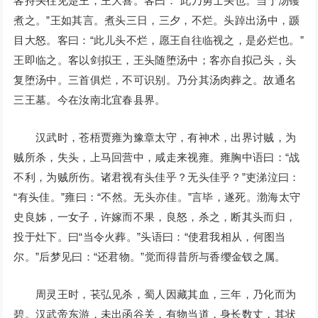
客持头往见楚王，王大喜。客曰：“此乃勇士头也。当于汤镬
煮之。”王如其言。煮头三日，三夕，不烂。头踔出汤中，踬
目大怒。客曰：“此儿头不烂，愿王自往临视之，是必烂也。”
王即临之。客以剑拟王，王头随堕汤中；客亦自拟己头，头
复堕汤中。三首俱烂，不可识别。乃分其汤肉葬之。故通名
三王墓。今在汝南北宜春县界。
汉武时，苍梧贾雍为豫章太守，有神术，出界讨贼，为
贼所杀，失头，上马回营中，咸走来视雍。雍胸中语曰：“战
不利，为贼所伤。诸君视有头佳乎？无头佳乎？”吏涕泣曰：
“有头佳。”雍曰：“不然。无头亦佳。”言毕，遂死。渤海太守
史良姊，一女子，许嫁而不果，良怒，杀之，断其头而归，
投于灶下。曰“当令火葬。”头语曰：“使君我相从，何图当
尔。”后梦见曰：“还君物。”觉而得昔所与香缨金钗之属。
周灵王时，苌弘见杀，蜀人因藏其血，三年，乃化而为
碧。汉武帝东游，未出函谷关，有物当道，身长数丈，其状