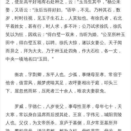
之，使至高平好地有石处种之，云：“玉当生其中，”杨公未
娶，又语云：“汝后当得好妇。”语毕，不见。乃种其石，数
岁，时时往视，见玉子生石上，人莫知也。有徐氏者，右北
平着姓女，甚有行，时人求，多不许；公乃试求徐氏，徐氏
笑以为狂，因戏云：“得白璧一双来，当听为婚。”公至所种玉
田中，得白璧五双，以聘。徐氏大惊，遂以女妻公。天子闻
而异之，拜为大夫。乃于种玉处四角，作大石柱，各一丈，
中央一顷地名曰“玉田。”
衡农，字剽卿，东平人也。少孤，事继母至孝。常宿于
他舍，值雷风，频梦虎啮其足，农呼妻相出于庭，叩头三
下。屋忽然而坏，压死者三十余人，唯农夫妻获免。
罗威，字德仁，八岁丧父，事母性至孝，母年七十，天
大寒，常以身自温席而后授其处。王裒，字伟元，城阳营陵
人也。父仪，为文帝所杀。裒庐于墓侧，旦夕常至墓所拜
跪，攀柏悲号，涕泣着树，树为之枯。母性畏雷，母没，每