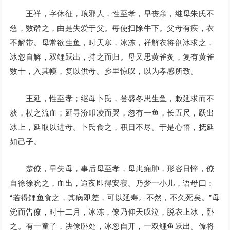
王祥，字休征，琅邪人，性至孝，早丧亲，继母朱氏不
慈，数谮之，由是失爱于父。每使扫除牛下。父母有疾，衣
不解带。母常欲生鱼，时天寒，冰冻，祥解衣将剖冰求之，
冰忽自解，双鲤跃出，持之而归。母又思黄雀炙，复有黄雀
数十，入其幙，复以供母。乡里惊叹，以为孝感所致。
王延，性至孝；继母卜氏，尝盛冬思生鱼，敕延求而不
获，杖之流血；延寻汾叩凌而哭，忽有一鱼，长五尺，跃出
冰上，延取以进母。卜氏食之，积日不尽。于是心悟，抚延
如己子。
楚僚，早失母，事后母至孝，母患痈肿，形容日悴，僚
自徐徐吮之，血出，迨夜即得安寝。乃梦一小儿，语母曰：
“若得鲤鱼食之，其病即差，可以延寿。不然，不久死矣。”母
觉而告僚，时十二月，冰冻，僚乃仰天叹泣，脱衣上冰，卧
之。有一童子，决僚卧处，冰忽自开，一双鲤鱼跃出。僚将