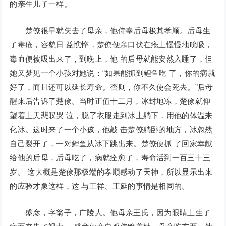
的亲生儿子一样。
楚僚很早就失去了母亲，他侍奉后母极其孝顺。后母生
了毒疮，容貌日 益憔悴，楚僚便亲口伏在疮上慢慢地吮吸，
毒血便被吸出来了，到晚上，他 的后母就能安然入睡了，但
她又梦见一个小孩对她说：“如果能抓到鲤鱼吃 了，你的病就
好了，而且还可以延长寿命。否则，你不久使会死去。”后母
醒来后告诉了楚僚。当时正值十二月，冰封地冻，楚僚就仰
望着上天悲叹哭 泣，脱了衣服走到冰上躺下，用他的体温来
化冰。这时来了一个小孩，他敲 击楚僚躺卧的地方，冰忽然
自己裂开了，一对鲤鱼从冰下跳出来。楚僚便抓 了回家幸献
给他的后母，后母吃了，病就痊愈了，寿命活到一百三十三
岁。 这大概是楚僚那极端的孝顺感动了天神，所以显示出来
的应验才象这样，这 与王祥、王延的事情是相同的。
盛彦，字翁子，广陵人。他母亲王氏，因为眼睛上生了