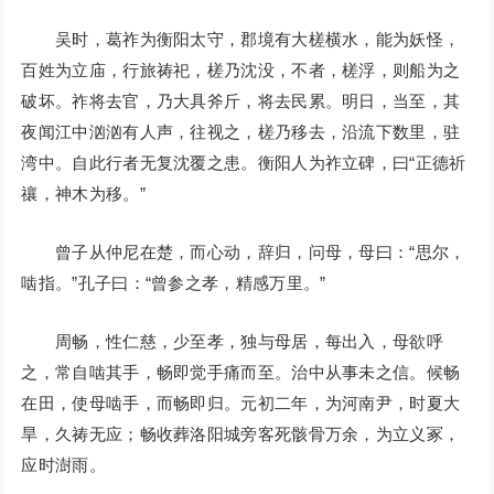
吴时，葛祚为衡阳太守，郡境有大槎横水，能为妖怪，
百姓为立庙，行旅祷祀，槎乃沈没，不者，槎浮，则船为之
破坏。祚将去官，乃大具斧斤，将去民累。明日，当至，其
夜闻江中汹汹有人声，往视之，槎乃移去，沿流下数里，驻
湾中。自此行者无复沈覆之患。衡阳人为祚立碑，曰“正德祈
禳，神木为移。”
曾子从仲尼在楚，而心动，辞归，问母，母曰：“思尔，
啮指。”孔子曰：“曾参之孝，精感万里。”
周畅，性仁慈，少至孝，独与母居，每出入，母欲呼
之，常自啮其手，畅即觉手痛而至。治中从事未之信。候畅
在田，使母啮手，而畅即归。元初二年，为河南尹，时夏大
旱，久祷无应；畅收葬洛阳城旁客死骸骨万余，为立义冢，
应时澍雨。