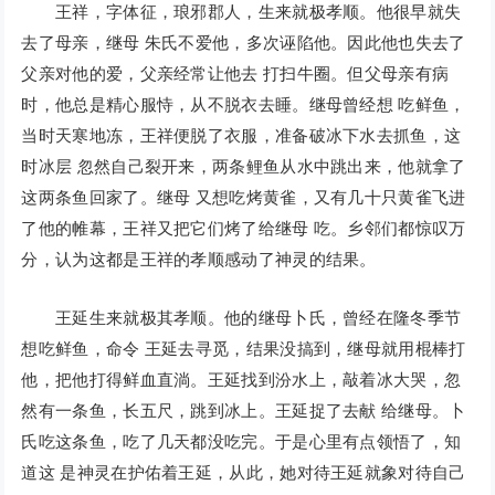
王祥，字体征，琅邪郡人，生来就极孝顺。他很早就失
去了母亲，继母 朱氏不爱他，多次诬陷他。因此他也失去了
父亲对他的爱，父亲经常让他去 打扫牛圈。但父母亲有病
时，他总是精心服恃，从不脱衣去睡。继母曾经想 吃鲜鱼，
当时天寒地冻，王祥便脱了衣服，准备破冰下水去抓鱼，这
时冰层 忽然自己裂开来，两条鲤鱼从水中跳出来，他就拿了
这两条鱼回家了。继母 又想吃烤黄雀，又有几十只黄雀飞进
了他的帷幕，王祥又把它们烤了给继母 吃。乡邻们都惊叹万
分，认为这都是王祥的孝顺感动了神灵的结果。
王延生来就极其孝顺。他的继母卜氏，曾经在隆冬季节
想吃鲜鱼，命令 王延去寻觅，结果没搞到，继母就用棍棒打
他，把他打得鲜血直淌。王延找到汾水上，敲着冰大哭，忽
然有一条鱼，长五尺，跳到冰上。王延捉了去献 给继母。卜
氏吃这条鱼，吃了几天都没吃完。于是心里有点领悟了，知
道这 是神灵在护佑着王延，从此，她对待王延就象对待自己