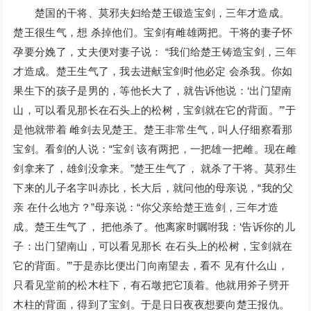
楚国的干将、莫邪夫妇给楚王锻造宝剑，三年才造成。
楚王很生气，想 杀掉他们。宝剑有雌雄两把。干将的妻子怀
孕要分娩了，丈夫便对妻子说： “我们给楚王铸造宝剑，三年
才造成。楚王生气了，我去进献宝剑时他必定 会杀我。你如
果生下的孩子是男的，等他长大了，就告诉他说：‘出门望南
山，可以看见那长在石头上的松树，宝剑就在它的背面。’”于
是他就带着 雌剑去见楚王。楚王非常生气，叫人仔细察看那
宝剑。看剑的人说：“宝剑 该有两把，一把雄一把雌。现在雌
剑拿来了，雄剑没拿来。”楚王生气了， 就杀了干将。莫邪生
下来的儿子名字叫赤比，长大后，就问他的母亲说，“我的父
亲 在什么地方？”母亲说：“你父亲给楚王造剑，三年才造
成。楚王生气了， 把他杀了。他离家时嘱咐我：‘告诉你的儿
子：出门望南山，可以看见那长 在石头上的松树，宝剑就在
它的背面。’”于是赤比便出门向南望去，看不 见有什么山，
只看见堂前的松木柱下，有石墩把它顶着。他就用斧子劈开
木柱的背面，得到了宝剑。于是日日夜夜想要向楚王报仇。