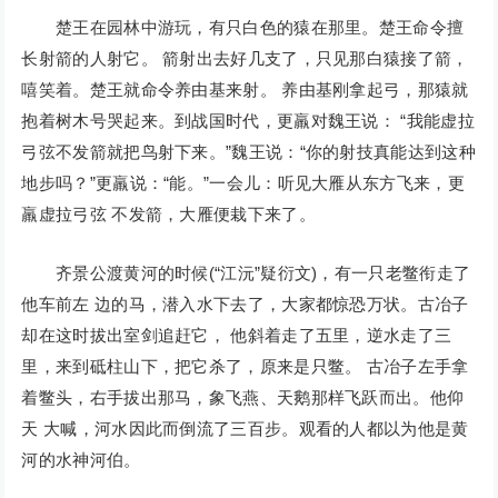
楚王在园林中游玩，有只白色的猿在那里。楚王命令擅
长射箭的人射它。 箭射出去好几支了，只见那白猿接了箭，
嘻笑着。楚王就命令养由基来射。 养由基刚拿起弓，那猿就
抱着树木号哭起来。到战国时代，更羸对魏王说： “我能虚拉
弓弦不发箭就把鸟射下来。”魏王说：“你的射技真能达到这种
地步吗？”更羸说：“能。”一会儿：听见大雁从东方飞来，更
羸虚拉弓弦 不发箭，大雁便栽下来了。
齐景公渡黄河的时候(“江沅”疑衍文)，有一只老鳖衔走了
他车前左 边的马，潜入水下去了，大家都惊恐万状。古冶子
却在这时拔出室剑追赶它， 他斜着走了五里，逆水走了三
里，来到砥柱山下，把它杀了，原来是只鳖。 古冶子左手拿
着鳖头，右手拔出那马，象飞燕、天鹅那样飞跃而出。他仰
天 大喊，河水因此而倒流了三百步。观看的人都以为他是黄
河的水神河伯。