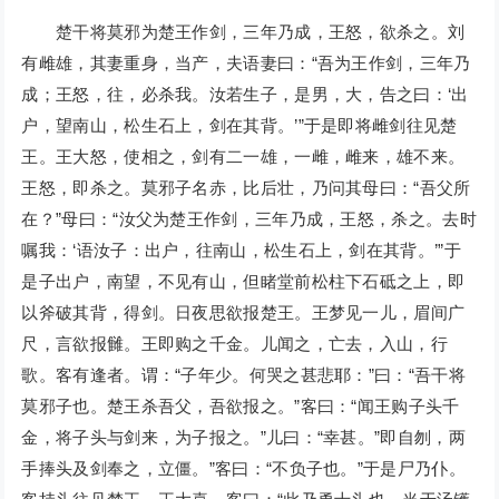
楚干将莫邪为楚王作剑，三年乃成，王怒，欲杀之。刘
有雌雄，其妻重身，当产，夫语妻曰：“吾为王作剑，三年乃
成；王怒，往，必杀我。汝若生子，是男，大，告之曰：‘出
户，望南山，松生石上，剑在其背。’”于是即将雌剑往见楚
王。王大怒，使相之，剑有二一雄，一雌，雌来，雄不来。
王怒，即杀之。莫邪子名赤，比后壮，乃问其母曰：“吾父所
在？”母曰：“汝父为楚王作剑，三年乃成，王怒，杀之。去时
嘱我：‘语汝子：出户，往南山，松生石上，剑在其背。’”于
是子出户，南望，不见有山，但睹堂前松柱下石砥之上，即
以斧破其背，得剑。日夜思欲报楚王。王梦见一儿，眉间广
尺，言欲报雠。王即购之千金。儿闻之，亡去，入山，行
歌。客有逢者。谓：“子年少。何哭之甚悲耶：”曰：“吾干将
莫邪子也。楚王杀吾父，吾欲报之。”客曰：“闻王购子头千
金，将子头与剑来，为子报之。”儿曰：“幸甚。”即自刎，两
手捧头及剑奉之，立僵。”客曰：“不负子也。”于是尸乃仆。