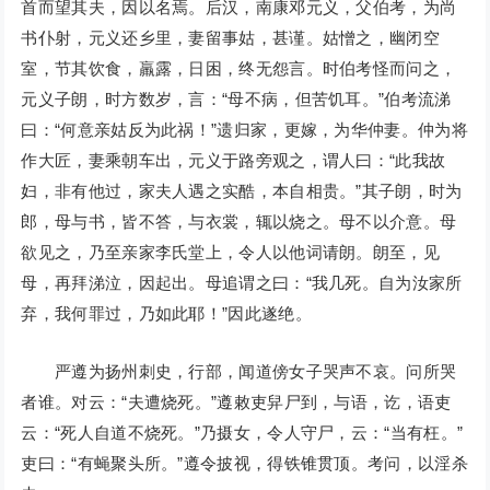
首而望其夫，因以名焉。后汉，南康邓元义，父伯考，为尚
书仆射，元义还乡里，妻留事姑，甚谨。姑憎之，幽闭空
室，节其饮食，羸露，日困，终无怨言。时伯考怪而问之，
元义子朗，时方数岁，言：“母不病，但苦饥耳。”伯考流涕
曰：“何意亲姑反为此祸！”遗归家，更嫁，为华仲妻。仲为将
作大匠，妻乘朝车出，元义于路旁观之，谓人曰：“此我故
妇，非有他过，家夫人遇之实酷，本自相贵。”其子朗，时为
郎，母与书，皆不答，与衣裳，辄以烧之。母不以介意。母
欲见之，乃至亲家李氏堂上，令人以他词请朗。朗至，见
母，再拜涕泣，因起出。母追谓之曰：“我几死。自为汝家所
弃，我何罪过，乃如此耶！”因此遂绝。
严遵为扬州刺史，行部，闻道傍女子哭声不哀。问所哭
者谁。对云：“夫遭烧死。”遵敕吏舁尸到，与语，讫，语吏
云：“死人自道不烧死。”乃摄女，令人守尸，云：“当有枉。”
吏曰：“有蝇聚头所。”遵令披视，得铁锥贯顶。考问，以淫杀