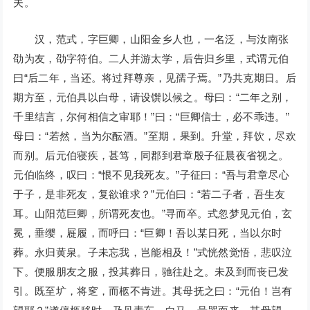
夫。
汉，范式，字巨卿，山阳金乡人也，一名泛，与汝南张
劭为友，劭字符伯。二人并游太学，后告归乡里，式谓元伯
曰“后二年，当还。将过拜尊亲，见孺子焉。”乃共克期日。后
期方至，元伯具以白母，请设馔以候之。母曰：“二年之别，
千里结言，尔何相信之审耶！”曰：“巨卿信士，必不乖违。”
母曰：“若然，当为尔酝酒。”至期，果到。升堂，拜饮，尽欢
而别。后元伯寝疾，甚笃，同郡到君章殷子征晨夜省视之。
元伯临终，叹曰：“恨不见我死友。”子征曰：“吾与君章尽心
于子，是非死友，复欲谁求？”元伯曰：“若二子者，吾生友
耳。山阳范巨卿，所谓死友也。”寻而卒。式忽梦见元伯，玄
冕，垂缨，屣履，而呼曰：“巨卿！吾以某日死，当以尔时
葬。永归黄泉。子未忘我，岂能相及！”式恍然觉悟，悲叹泣
下。便服朋友之服，投其葬日，驰往赴之。未及到而丧已发
引。既至圹，将窆，而柩不肯进。其母抚之曰：“元伯！岂有