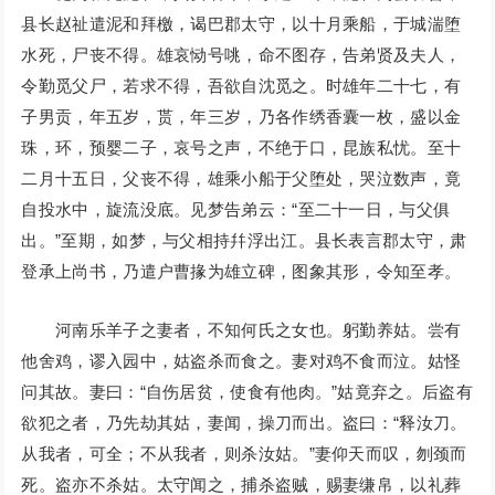
县长赵祉遣泥和拜檄，谒巴郡太守，以十月乘船，于城湍堕
水死，尸丧不得。雄哀恸号咷，命不图存，告弟贤及夫人，
令勤觅父尸，若求不得，吾欲自沈觅之。时雄年二十七，有
子男贡，年五岁，贳，年三岁，乃各作绣香囊一枚，盛以金
珠，环，预婴二子，哀号之声，不绝于口，昆族私忧。至十
二月十五日，父丧不得，雄乘小船于父堕处，哭泣数声，竟
自投水中，旋流没底。见梦告弟云：“至二十一日，与父俱
出。”至期，如梦，与父相持幷浮出江。县长表言郡太守，肃
登承上尚书，乃遣户曹掾为雄立碑，图象其形，令知至孝。
河南乐羊子之妻者，不知何氏之女也。躬勤养姑。尝有
他舍鸡，谬入园中，姑盗杀而食之。妻对鸡不食而泣。姑怪
问其故。妻曰：“自伤居贫，使食有他肉。”姑竟弃之。后盗有
欲犯之者，乃先劫其姑，妻闻，操刀而出。盗曰：“释汝刀。
从我者，可全；不从我者，则杀汝姑。”妻仰天而叹，刎颈而
死。盗亦不杀姑。太守闻之，捕杀盗贼，赐妻缣帛，以礼葬