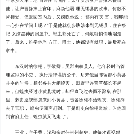
年家乡大旱，老 百姓困苦憔悴，太守庆洪派户曹掾来征请
他，让户曹掾捧上官印，麻烦他署 理无锡县的政事。何敞不
肯接受。但退回室内后，又感叹他说：“郡内有灾 害，我哪能
一心扑在学问上呢？”于是他就徒步跋涉来到无锡县，住在祭
祀 女媊星神的房屋中。蝗虫都死亡了，何敞就悄俏地溜走
了。后来，推举他当 方正、博士，他都没有就职，最后死在
家中。
东汉时的徐栩，字敬卿，吴郡由拳县人。他年轻时当管
理监狱的小吏， 执行法律谨慎公平。后来他当陈留郡小黄县
县令的时候，相邻各县大闹蝗灾， 田野里连青草都长不起
来，但蝗虫经过小黄县境时，却径直飞过去而不聚集 在那
里。刺史巡视部属来到小黄县，责备徐栩不治蝗灾。徐栩辞
去了官职， 蝗虫便闻声赶到。于是刺史向徐栩道歉，叫他回
到官府上任，蝗虫就又飞走 了。
王业，字子香，汉和帝时任荆州刺史。他每次巡视部