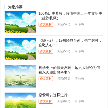
为您推荐
100条历史典故，读懂中国五千年文明史
（建议收藏）
作文素材
阅读
(595)
评论(0)
《哪吒2》：18句经典台词，句句封神，
直戳人心！
作文素材
阅读
(548)
评论(0)
科学史上的惊天反转：这六大理论为何
被永久踢出教科书？
作文素材
阅读
(571)
评论(0)
恋爱可以这样进行
作文素材
阅读
(642)
评论(0)