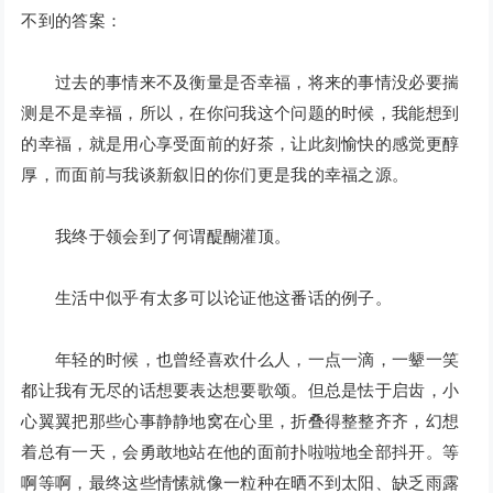
不到的答案：
过去的事情来不及衡量是否幸福，将来的事情没必要揣
测是不是幸福，所以，在你问我这个问题的时候，我能想到
的幸福，就是用心享受面前的好茶，让此刻愉快的感觉更醇
厚，而面前与我谈新叙旧的你们更是我的幸福之源。
我终于领会到了何谓醍醐灌顶。
生活中似乎有太多可以论证他这番话的例子。
年轻的时候，也曾经喜欢什么人，一点一滴，一颦一笑
都让我有无尽的话想要表达想要歌颂。但总是怯于启齿，小
心翼翼把那些心事静静地窝在心里，折叠得整整齐齐，幻想
着总有一天，会勇敢地站在他的面前扑啦啦地全部抖开。等
啊等啊，最终这些情愫就像一粒种在晒不到太阳、缺乏雨露