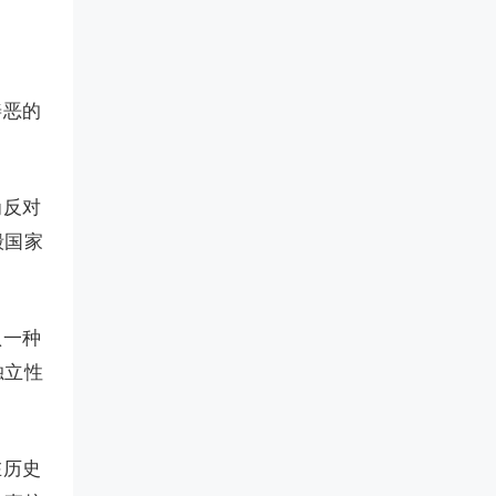
善恶的
为反对
毁国家
认一种
独立性
在历史