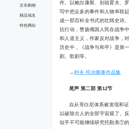
件。以鲍尔康斯、别祖霍夫、
京东购物
写中把众多的事件和人物串联起
精品域名
成一部百科全书式的壮阔史诗
特色网站
抗行动，赞扬俄国人民在战争
和人道主义，作家反对战争，
历史中，《战争与和平》是第
剧、歌剧等。
→
列夫·托尔斯泰作品集
尾声 第二部 第12节
自从哥白尼体系被发现和证
以破除古人的全部宇宙观了。
似乎不可能继续研究托勒美①