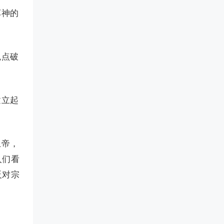
坏神的
观点破
建立起
上帝，
人们看
反对宗