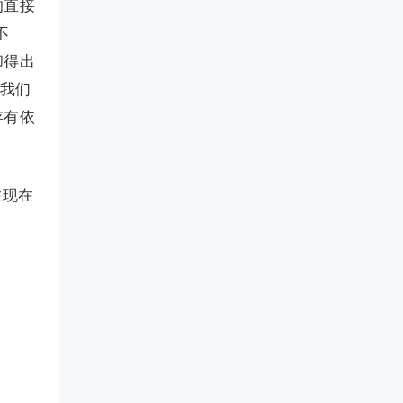
的直接
不
却得出
定我们
存有依
在现在