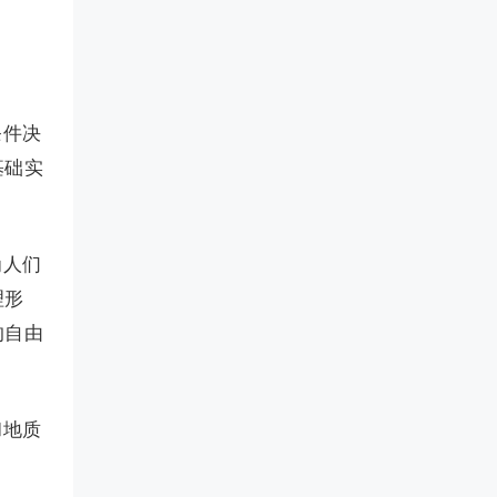
条件决
基础实
为人们
理形
的自由
和地质