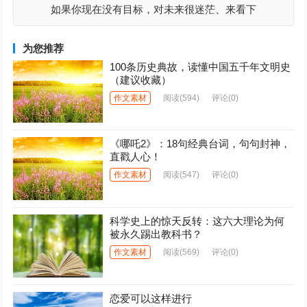
如果你现在没有目标，对未来很迷茫、来看下
为您推荐
100条历史典故，读懂中国五千年文明史
（建议收藏）
作文素材
阅读
(594)
评论(0)
《哪吒2》：18句经典台词，句句封神，
直戳人心！
作文素材
阅读
(547)
评论(0)
科学史上的惊天反转：这六大理论为何
被永久踢出教科书？
作文素材
阅读
(569)
评论(0)
恋爱可以这样进行