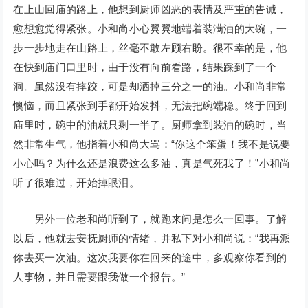
在上山回庙的路上，他想到厨师凶恶的表情及严重的告诫，
愈想愈觉得紧张。小和尚小心翼翼地端着装满油的大碗，一
步一步地走在山路上，丝毫不敢左顾右盼。很不幸的是，他
在快到庙门口里时，由于没有向前看路，结果踩到了一个
洞。虽然没有摔跤，可是却洒掉三分之一的油。小和尚非常
懊恼，而且紧张到手都开始发抖，无法把碗端稳。终于回到
庙里时，碗中的油就只剩一半了。厨师拿到装油的碗时，当
然非常生气，他指着小和尚大骂：“你这个笨蛋！我不是说要
小心吗？为什么还是浪费这么多油，真是气死我了！”小和尚
听了很难过，开始掉眼泪。
另外一位老和尚听到了，就跑来问是怎么一回事。了解
以后，他就去安抚厨师的情绪，并私下对小和尚说：“我再派
你去买一次油。这次我要你在回来的途中，多观察你看到的
人事物，并且需要跟我做一个报告。”