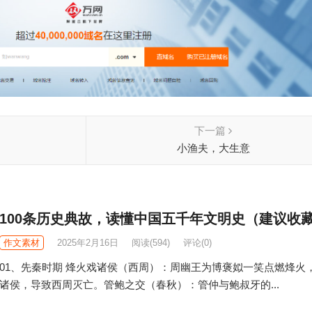
下一篇
小渔夫，大生意
100条历史典故，读懂中国五千年文明史（建议收
作文素材
2025年2月16日
阅读
(594)
评论(0)
01、先秦时期 烽火戏诸侯（西周）：周幽王为博褒姒一笑点燃烽火
诸侯，导致西周灭亡。管鲍之交（春秋）：管仲与鲍叔牙的...