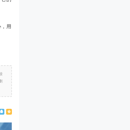
心，用
读
删