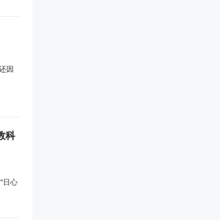
！
还因
教科
“日心