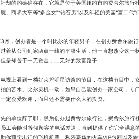
行社却的的确确存在，它就是位于美国纽约市的费舍尔旅行
、商界大亨等“多金女”“钻石男”以及年轻的美国“富二代”
3月，创办者是一个叫比尔的年轻男子，在创办费舍尔旅行
天过着从公司到家两点一线的平淡生活，他一直想改变这一
，但是却苦于一无资金，二无好的致富路子。
视上看到一档好莱坞明星访谈的节目，在这档节目中，
偷拍的苦水。比尔灵机一动，如果自己能创办一家公司，专
，一定会受欢迎，而且还不需要什么大的投资。
的单位辞了职，然后创办起费舍尔旅行社，费舍尔旅行
，员工会随时等候顾客的电话差遣，直到提供了你完全满意
助你预定出行的飞机机票、私密豪华的火车VIP包厢以及旅