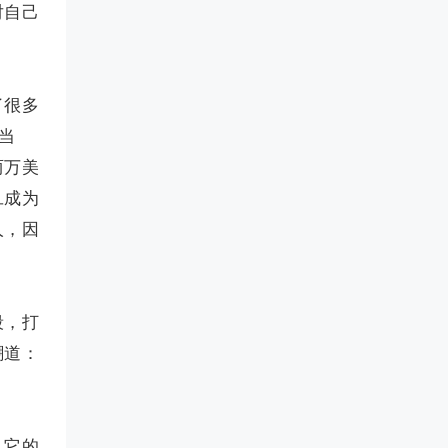
对自己
了很多
当
两万美
旦成为
人，因
段，打
嘲道：
，它的