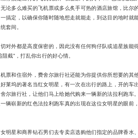
。无论多么难买的飞机票或多么炙手可热的酒店旅馆，比尔
一一搞定，以确保你随时随地想走就能走，到达目的地时就
总统套间。
对外都是高度保密的，因此没有任何狗仔队或追星族能
追阻截”，打乱你出行的好心情。
票和住宿外，费舍尔旅行社还能为你提供你所想要的其
位好莱坞的著名当红女明星，有一次在出行的路上，开的车
费舍尔旅行社，让他们马上给她代购来一辆新的法拉利跑车
让一辆崭新的红色法拉利跑车真的出现在这位女明星的眼前
明星和商界钻石男们去专卖店选购他们指定的品牌香水