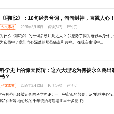
《哪吒2》：18句经典台词，句句封神，直戳人心
作文素材
2025年2月15日
阅读
(547)
评论(0)
为什么《哪吒2》的台词后劲如此之大？ 我想除了因为电影本身外，
为它戳中了我们内心深处的那些痛点和共鸣。 在现实生活中...
科学史上的惊天反转：这六大理论为何被永久踢出
书？
作文素材
2025年2月12日
阅读
(570)
评论(0)
#有哪些已经被证伪的科学理论# 一、宇宙观的颠覆：从“地球中心”到
说”的陨落 地心说的千年统治与崩塌亚里士多德-托...