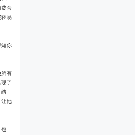
的费舍
能轻易
得知你
他所有
出现了
。结
，让她
、包