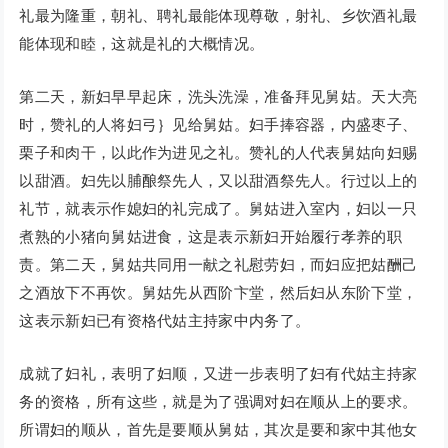
礼最为隆重，朝礼、聘礼最能体现尊敬，射礼、乡饮酒礼最
能体现和睦，这就是礼的大概情况。
第二天，新妇早早起床，洗头洗澡，准备拜见舅姑。天大亮
时，赞礼的人将妇弓｝见给舅姑。妇手捧容器，内盛枣子、
栗子和肉干，以此作为进见之礼。赞礼的人代表舅姑向妇赐
以甜酒。妇先以脯酿祭先人，又以甜酒祭先人。行过以上的
礼节，就表示作媳妇的礼完成了。舅姑进入室内，妇以一只
煮熟的小猪向舅姑进食，这是表示新妇开始履行孝养的职
责。第二天，舅姑共同用一献之礼慰劳妇，而妇应把姑酬己
之酒放下不再饮。舅姑先从西阶卞堂，然后妇从东阶下堂，
这表示新妇已有资格代姑主持家中内务了。
成就了妇礼，表明了妇顺，又进一步表明了妇有代姑主持家
务的资格，所有这些，就是为了强调对妇在顺从上的要求。
所谓妇的顺从，首先是要顺从舅姑，其次是要和家中其他女