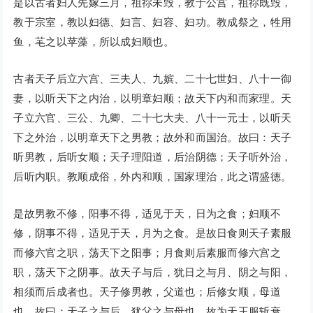
是以古者妇人先嫁三月，祖祢未毁，教于公宫，祖祢既毁，
教于宗室，教以妇德、妇言、妇容、妇功。教成祭之，牲用
鱼，芼之以苹藻，所以成妇顺也。
古者天子后立六宫、三夫人、九嫔、二十七世妇、八十一御
妻，以听天下之内治，以明章妇顺；故天下内和而家理。天
子立六官、三公、九卿、二十七大夫、八十一元士，以听天
下之外治，以明章天下之男教；故外和而国治。故曰：天子
听男教，后听女顺；天子理阳道，后治阴德；天子听外治，
后听内职。教顺成俗，外内和顺，国家理治，此之谓盛德。
是故男教不修，阳事不得，适见于天，日为之食；妇顺不
修，阴事不得，适见于天，月为之食。是故日食则天子素服
而修六官之职，荡天下之阳事；月食则后素服而修六宫之
职，荡天下之阴事。故天子与后，犹日之与月、阴之与阳，
相须而后成者也。天子修男教，父道也；后修女顺，母道
也。故曰：天子之与后，犹父之与母也。故为天王服斩衰，