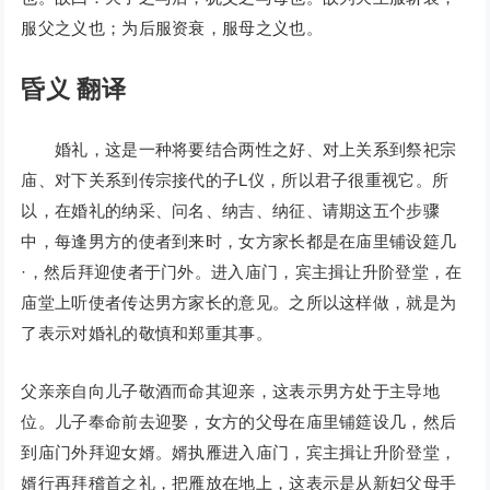
服父之义也；为后服资衰，服母之义也。
昏义 翻译
婚礼，这是一种将要结合两性之好、对上关系到祭祀宗
庙、对下关系到传宗接代的子L仪，所以君子很重视它。所
以，在婚礼的纳采、问名、纳吉、纳征、请期这五个步骤
中，每逢男方的使者到来时，女方家长都是在庙里铺设筵几
·，然后拜迎使者于门外。进入庙门，宾主揖让升阶登堂，在
庙堂上听使者传达男方家长的意见。之所以这样做，就是为
了表示对婚礼的敬慎和郑重其事。
父亲亲自向儿子敬酒而命其迎亲，这表示男方处于主导地
位。儿子奉命前去迎娶，女方的父母在庙里铺筵设几，然后
到庙门外拜迎女婿。婿执雁进入庙门，宾主揖让升阶登堂，
婿行再拜稽首之礼，把雁放在地上，这表示是从新妇父母手