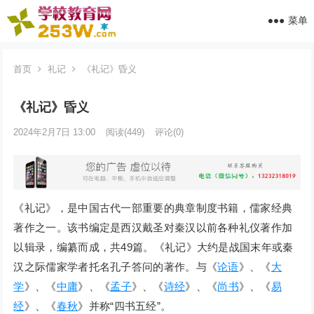
菜单
首页
礼记
《礼记》昏义
《礼记》昏义
2024年2月7日 13:00
阅读
(449)
评论(0)
《礼记》，是中国古代一部重要的典章制度书籍，儒家经典
著作之一。该书编定是西汉戴圣对秦汉以前各种礼仪著作加
以辑录，编纂而成，共49篇。《礼记》大约是战国末年或秦
汉之际儒家学者托名孔子答问的著作。与《
论语
》、《
大
学
》、《
中庸
》、《
孟子
》、《
诗经
》、《
尚书
》、《
易
经
》、《
春秋
》并称“四书五经”。