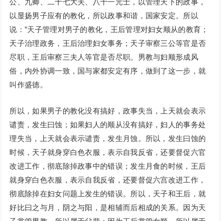
公、九卿、二十七大夫、八十一元士，以管理天下的政事，
以显扬男子应有的教化，所以政事和谐，国家安定。所以
说：”天子管理对男子的教化，王后管理对妇女顺从的教育；
天子治理政务，王后治理妇女事务；天子审察三公等官是否
尽职，王后审察三夫人等官是否尽职。男教与妇顺形成风
俗，内外协调一致，国与家都安定有序，做到了这一步，就
叫作盛德。
所以，如果男子的教化没有搞好，政事失当，上天就会表示
谴责，发生曰蚀；如果妇人的顺从没有搞好，妇人的事务处
理失当，上天就会表示谴责，发生月蚀。所以，发生曰蚀的
时候，天子就身穿白色衣服，表示自我反省，还要督促六官
改进工作，彻底除掉政事中的错误；发生月食的时候，王后
就身穿白色衣服，表示自我反省，还要督促六宫改进工作，
彻底除掉在妇女问题上发生的错误。所以，天子和王后，就
好比曰之与月，阴之与阳，是相辅而后相成的关系。因为天