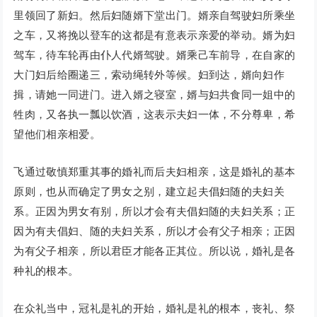
里领回了新妇。然后妇随婿下堂出门。婿亲自驾驶妇所乘坐
之车，又将挽以登车的这都是有意表示亲爱的举动。婿为妇
驾车，待车轮再由仆人代婿驾驶。婿乘己车前导，在自家的
大门妇后给圈递三，索动绳转外等候。妇到达，婿向妇作
揖，请她一同进门。进入婿之寝室，婿与妇共食同一姐中的
牲肉，又各执一瓢以饮酒，这表示夫妇一体，不分尊卑，希
望他们相亲相爱。
飞通过敬慎郑重其事的婚礼而后夫妇相亲，这是婚礼的基本
原则，也从而确定了男女之别，建立起夫倡妇随的夫妇关
系。正因为男女有别，所以才会有夫倡妇随的夫妇关系；正
因为有夫倡妇、随的夫妇关系，所以才会有父子相亲；正因
为有父子相亲，所以君臣才能各正其位。所以说，婚礼是各
种礼的根本。
在众礼当中，冠礼是礼的开始，婚礼是礼的根本，丧礼、祭