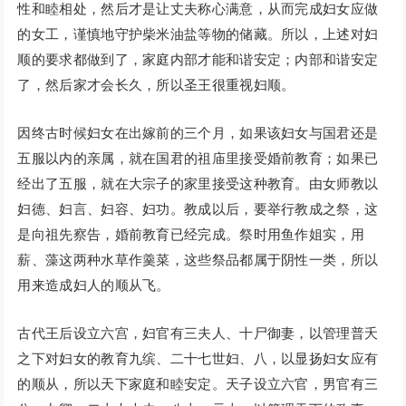
性和睦相处，然后才是让丈夫称心满意，从而完成妇女应做
的女工，谨慎地守护柴米油盐等物的储藏。所以，上述对妇
顺的要求都做到了，家庭内部才能和谐安定；内部和谐安定
了，然后家才会长久，所以圣王很重视妇顺。
因终古时候妇女在出嫁前的三个月，如果该妇女与国君还是
五服以内的亲属，就在国君的祖庙里接受婚前教育；如果已
经出了五服，就在大宗子的家里接受这种教育。由女师教以
妇德、妇言、妇容、妇功。教成以后，要举行教成之祭，这
是向祖先察告，婚前教育已经完成。祭时用鱼作姐实，用
薪、藻这两种水草作羹菜，这些祭品都属于阴性一类，所以
用来造成妇人的顺从飞。
古代王后设立六宫，妇官有三夫人、十尸御妻，以管理普夭
之下对妇女的教育九缤、二十七世妇、八，以显扬妇女应有
的顺从，所以天下家庭和睦安定。天子设立六官，男官有三