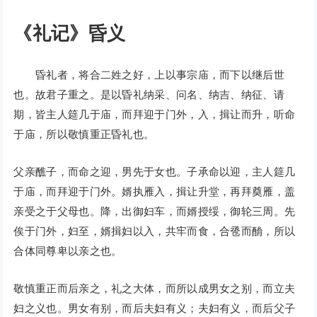
《礼记》昏义
昏礼者，将合二姓之好，上以事宗庙，而下以继后世
也。故君子重之。是以昏礼纳采、问名、纳吉、纳征、请
期，皆主人筵几于庙，而拜迎于门外，入，揖让而升，听命
于庙，所以敬慎重正昏礼也。
父亲醮子，而命之迎，男先于女也。子承命以迎，主人筵几
于庙，而拜迎于门外。婿执雁入，揖让升堂，再拜奠雁，盖
亲受之于父母也。降，出御妇车，而婿授绥，御轮三周。先
俟于门外，妇至，婿揖妇以入，共牢而食，合卺而酳，所以
合体同尊卑以亲之也。
敬慎重正而后亲之，礼之大体，而所以成男女之别，而立夫
妇之义也。男女有别，而后夫妇有义；夫妇有义，而后父子