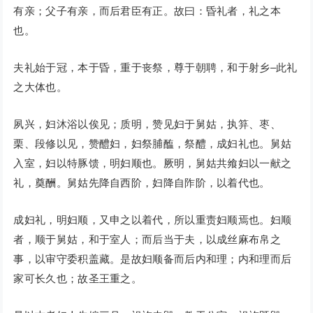
有亲；父子有亲，而后君臣有正。故曰：昏礼者，礼之本
也。
夫礼始于冠，本于昏，重于丧祭，尊于朝聘，和于射乡–此礼
之大体也。
夙兴，妇沐浴以俟见；质明，赞见妇于舅姑，执笲、枣、
栗、段修以见，赞醴妇，妇祭脯醢，祭醴，成妇礼也。舅姑
入室，妇以特豚馈，明妇顺也。厥明，舅姑共飨妇以一献之
礼，奠酬。舅姑先降自西阶，妇降自阼阶，以着代也。
成妇礼，明妇顺，又申之以着代，所以重责妇顺焉也。妇顺
者，顺于舅姑，和于室人；而后当于夫，以成丝麻布帛之
事，以审守委积盖藏。是故妇顺备而后内和理；内和理而后
家可长久也；故圣王重之。