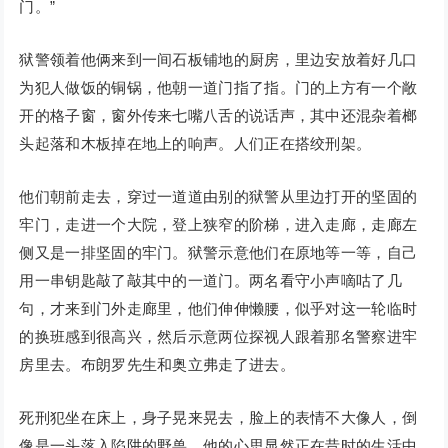
门。”
狱警领着他俩来到一间石板铺地的厨房，里边安放着好几口
为犯人做饭的铜锅，他朝一道门指了指。门的上方有一个敞
开的格子窗，窗外传来七嘴八舌的说话声，其中还混杂着榔
头起落和木板掉在地上的响声。人们正在搭绞刑架。
他们朝前走去，穿过一道道由别的狱警从里边打开的坚固的
牢门，走进一个大院，登上狭窄的阶梯，进入走廊，走廊左
侧又是一排坚固的牢门。狱警示意他们在原地等一等，自己
用一串钥匙敲了敲其中的一道门。两名看守小声嘀咕了几
句，才来到门外走廊里，他们伸伸懒腰，似乎对这一轮临时
的换班感到很高兴，然后示意两位探视人跟着那名警察进牢
房里去。布朗罗先生和奥立弗走了进去。
死刑犯坐在床上，身子晃来晃去，脸上的表情不大像人，倒
像是一头落入陷阱的野兽。他的心思显然正在昔时的生活中