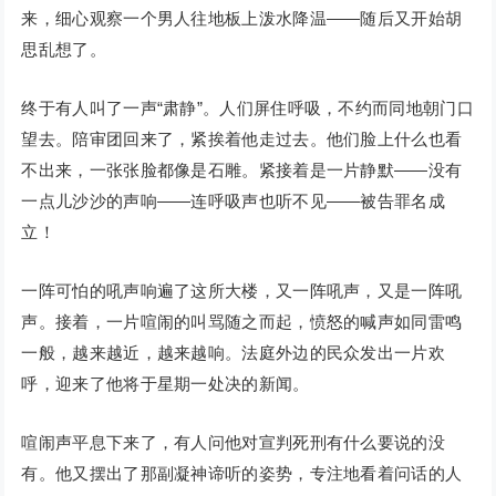
来，细心观察一个男人往地板上泼水降温——随后又开始胡
思乱想了。
终于有人叫了一声“肃静”。人们屏住呼吸，不约而同地朝门口
望去。陪审团回来了，紧挨着他走过去。他们脸上什么也看
不出来，一张张脸都像是石雕。紧接着是一片静默——没有
一点儿沙沙的声响——连呼吸声也听不见——被告罪名成
立！
一阵可怕的吼声响遍了这所大楼，又一阵吼声，又是一阵吼
声。接着，一片喧闹的叫骂随之而起，愤怒的喊声如同雷鸣
一般，越来越近，越来越响。法庭外边的民众发出一片欢
呼，迎来了他将于星期一处决的新闻。
喧闹声平息下来了，有人问他对宣判死刑有什么要说的没
有。他又摆出了那副凝神谛听的姿势，专注地看着问话的人