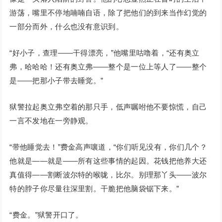
游荡，嘴里不停地喃喃自语，除了把他们的到来当作幻觉的
一部分而外，什么也没有意识到。
“好小子，查理——干得漂亮，”他嘴里咕噜着，“还有奥立
弗，哈哈哈！还有奥立弗——整个是一位上等人了——整个
是——把那小子带去睡觉。”
狱警拉起奥立弗空着的那只手，低声嘱咐他不要惊慌，自己
一言不发地在一旁静观。
“带他睡觉去！”费金高声嚷道，“你们听见没有，你们几个？
他就是——就是——所有这些事情的起因。花钱把他养大还
真值得——割断波尔特的喉咙，比尔。别理那丫头——波尔
特的脖子你尽量往深里割。干脆把他脑袋锯下来。”
“费金。”狱警开口了。