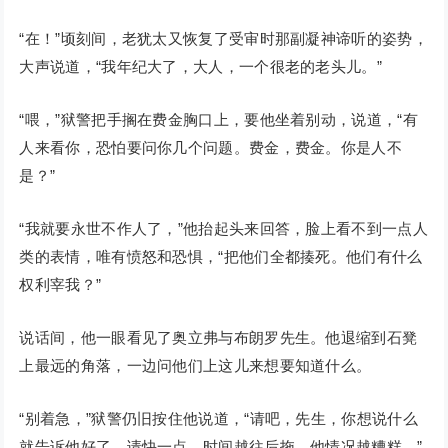
“在！”顷刻间，老犹太又恢复了受审时那副凝神谛听的姿势，
大声说道，“我年纪大了，大人，一个很老的老头儿。”
“喂，”狱警把手搁在费金胸口上，要他坐着别动，说道，“有
人来看你，恐怕要问你几个问题。费金，费金。你是人不
是？”
“我就要永世不作人了，”他抬起头来回答，脸上看不到一点人
类的表情，唯有愤怒和恐惧，“把他们全都揍死。他们有什么
权利宰我？”
说话间，他一眼看见了奥立弗与布朗罗先生。他退缩到石凳
上最远的角落，一边问他们上这儿来想要知道什么。
“别着急，”狱警仍旧按住他说道，“请吧，先生，你想说什么
就告诉他好了。请快一点，时间越往后拖，他情况越糟糕。”