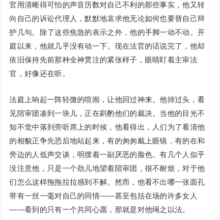
官用清晰得可怕的声音历数对自己不利的那些事实，他又转
向自己的诉讼代理人，默默地哀求他无论如何也要替自己辩
护几句。除了这些焦急的表示之外，他的手脚一动不动。开
庭以来，他就几乎没有动一下。现在法官的话说完了，他却
依旧保持先前那种全神贯注的紧张样子，眼睛盯着主审法
官，好像还在听。
法庭上响起一阵轻微的喧闹，让他回过神来。他掉过头，看
见陪审团凑到一块儿，正在斟酌他们的裁决。当他的目光不
知不觉中落到旁听席上的时候，他看得出，人们为了看清他
的相貌正争先恐后地站起来，有的匆匆戴上眼镜，有的在和
旁边的人低声交谈，明摆着一副厌恶的脸色。有几个人似乎
没注意他，只是一个劲儿地望着陪审团，很不耐烦，对于他
们怎么这样拖拖拉拉感到不解。然而，他看不出哪一张面孔
带有一丝一毫对自己的同情——甚至包括在场的许多女人
——看到的只有一个共同心愿，那就是对他绳之以法。