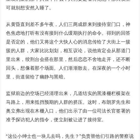
可就别想安然入睡了。
从黄昏直到差不多午夜，人们三两成群来到接待室门口，神
色焦虑地打听有没有接到什么缓期执行的命令。得到的回答
是否定的，他们又将这个大快人心的消息传给了大街上一簇
簇的人群，大家比比划划，相互议论，说他肯定会从那道门
里出来，绞刑台会搭在那里，然后恋恋不舍地走开，还不断
回头，想像着那个场面。人们渐渐散去。在深夜的一个小时
里，街道留给了幽静与黑暗。
监狱前边的空场已经清理出来，几道结实的黑漆栅栏横架在
马路上，用来抵挡预期的人群的挤压。这时，布朗罗先生和
奥立弗出现在木栅入口，他们出示了由一位司法长官签署的
准予探访犯人的指令，便立刻被让进了接待室。
“这位小绅士也一块儿去吗，先生？”负责替他们引路的警察说