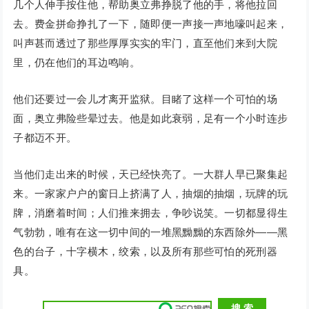
几个人伸手按住他，帮助奥立弗挣脱了他的手，将他拉回
去。费金拼命挣扎了一下，随即便一声接一声地嚎叫起来，
叫声甚而透过了那些厚厚实实的牢门，直至他们来到大院
里，仍在他们的耳边鸣响。
他们还要过一会儿才离开监狱。目睹了这样一个可怕的场
面，奥立弗险些晕过去。他是如此衰弱，足有一个小时连步
子都迈不开。
当他们走出来的时候，天已经快亮了。一大群人早已聚集起
来。一家家户户的窗日上挤满了人，抽烟的抽烟，玩牌的玩
牌，消磨着时间；人们推来拥去，争吵说笑。一切都显得生
气勃勃，唯有在这一切中间的一堆黑黝黝的东西除外——黑
色的台子，十字横木，绞索，以及所有那些可怕的死刑器
具。