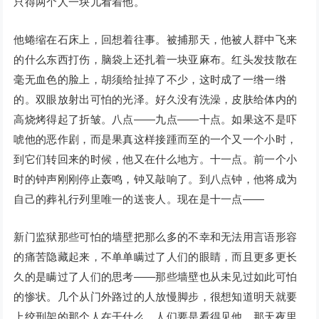
只得两个人一块儿看着他。
他蜷缩在石床上，回想着往事。被捕那天，他被人群中飞来
的什么东西打伤，脑袋上还扎着一块亚麻布。红头发技散在
毫无血色的脸上，胡须给扯掉了不少，这时成了一绺一绺
的。双眼放射出可怕的光泽。好久没有洗澡，皮肤给体内的
高烧烤得起了折皱。八点——九点——十点。如果这不是吓
唬他的恶作剧，而是果真这样接踵而至的一个又一个小时，
到它们转回来的时候，他又在什么地方。十一点。前一个小
时的钟声刚刚停止轰鸣，钟又敲响了。到八点钟，他将成为
自己的葬礼行列里唯一的送丧人。现在是十一点——
新门监狱那些可怕的墙壁把那么多的不幸和无法用言语形容
的痛苦隐藏起来，不单单瞒过了人们的眼睛，而且更多更长
久的是瞒过了人们的思考——那些墙壁也从未见过如此可怕
的惨状。几个从门外路过的人放慢脚步，很想知道明天就要
上绞刑架的那个人在干什么，人们要是看得见他，那天夜里