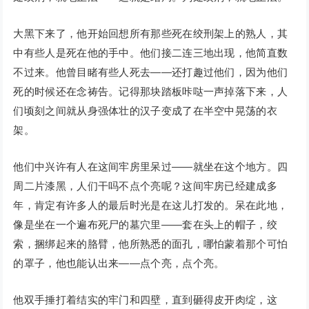
大黑下来了，他开始回想所有那些死在绞刑架上的熟人，其
中有些人是死在他的手中。他们接二连三地出现，他简直数
不过来。他曾目睹有些人死去——还打趣过他们，因为他们
死的时候还在念祷告。记得那块踏板咔哒一声掉落下来，人
们顷刻之间就从身强体壮的汉子变成了在半空中晃荡的衣
架。
他们中兴许有人在这间牢房里呆过——就坐在这个地方。四
周二片漆黑，人们干吗不点个亮呢？这间牢房已经建成多
年，肯定有许多人的最后时光是在这儿打发的。呆在此地，
像是坐在一个遍布死尸的墓穴里——套在头上的帽子，绞
索，捆绑起来的胳臂，他所熟悉的面孔，哪怕蒙着那个可怕
的罩子，他也能认出来——点个亮，点个亮。
他双手捶打着结实的牢门和四壁，直到砸得皮开肉绽，这