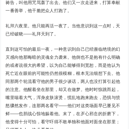
祷告，叫他用咒骂轰了出去。他们又一次走进来，打算奉献
一番善举，他干脆把众人打跑了。
礼拜六夜里。他只能再活一夜了。当他意识到这一点时，天
已经破晓——礼拜天到了。
直到这可怕的最后一夜，一种意识到自己已经濒临绝境的幻
灭感向他那晦暗的灵魂全力袭来。他倒也不是抱有什么明确
的或者说很大的希望，以为自己能够得到宽恕，而是他认为
死亡近在眼前的可能性仍然很模糊，根本无法细想下去。他
同那两个轮流看守他的男子很少谈话，两人也没打算引起他
的注意。他醒着坐在那里，却又在做梦。他时时惊跳而起，
嘴里喘着大气，浑身皮肤滚烫，慌乱地跑来跑去，恐惧与愤
怒骤然发作，连那两名看守——他们对这类场面早已屡见不
鲜——也胆战心惊地躲着他。末了，在歹心邪念的折磨下，
他变得十分可怕，看守吓得不敢单独和他面对面坐在那里；