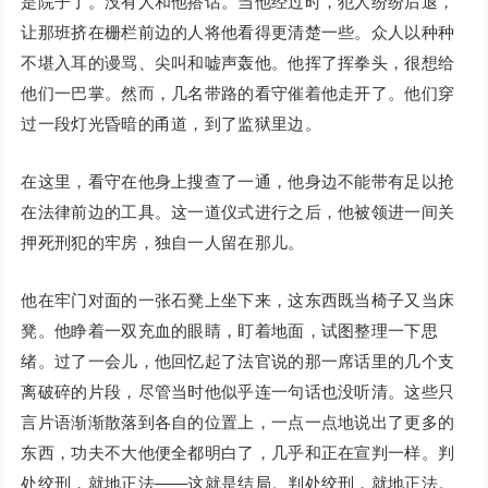
是院子了。没有人和他搭话。当他经过时，犯人纷纷后退，
让那班挤在栅栏前边的人将他看得更清楚一些。众人以种种
不堪入耳的谩骂、尖叫和嘘声轰他。他挥了挥拳头，很想给
他们一巴掌。然而，几名带路的看守催着他走开了。他们穿
过一段灯光昏暗的甬道，到了监狱里边。
在这里，看守在他身上搜查了一通，他身边不能带有足以抢
在法律前边的工具。这一道仪式进行之后，他被领进一间关
押死刑犯的牢房，独自一人留在那儿。
他在牢门对面的一张石凳上坐下来，这东西既当椅子又当床
凳。他睁着一双充血的眼睛，盯着地面，试图整理一下思
绪。过了一会儿，他回忆起了法官说的那一席话里的几个支
离破碎的片段，尽管当时他似乎连一句话也没听清。这些只
言片语渐渐散落到各自的位置上，一点一点地说出了更多的
东西，功夫不大他便全都明白了，几乎和正在宣判一样。判
处绞刑，就地正法——这就是结局。判处绞刑，就地正法。