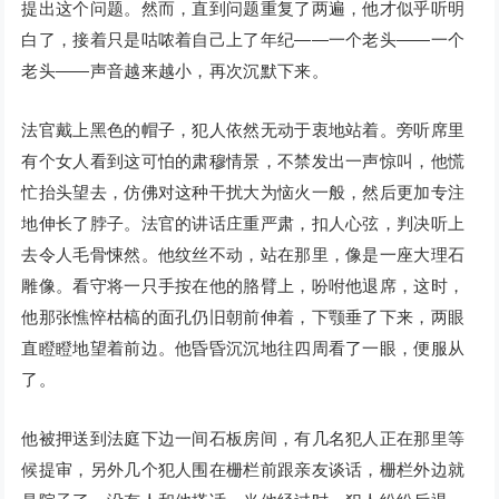
提出这个问题。然而，直到问题重复了两遍，他才似乎听明
白了，接着只是咕哝着自己上了年纪——一个老头——一个
老头——声音越来越小，再次沉默下来。
法官戴上黑色的帽子，犯人依然无动于衷地站着。旁听席里
有个女人看到这可怕的肃穆情景，不禁发出一声惊叫，他慌
忙抬头望去，仿佛对这种干扰大为恼火一般，然后更加专注
地伸长了脖子。法官的讲话庄重严肃，扣人心弦，判决听上
去令人毛骨悚然。他纹丝不动，站在那里，像是一座大理石
雕像。看守将一只手按在他的胳臂上，吩咐他退席，这时，
他那张憔悴枯槁的面孔仍旧朝前伸着，下颚垂了下来，两眼
直瞪瞪地望着前边。他昏昏沉沉地往四周看了一眼，便服从
了。
他被押送到法庭下边一间石板房间，有几名犯人正在那里等
候提审，另外几个犯人围在栅栏前跟亲友谈话，栅栏外边就