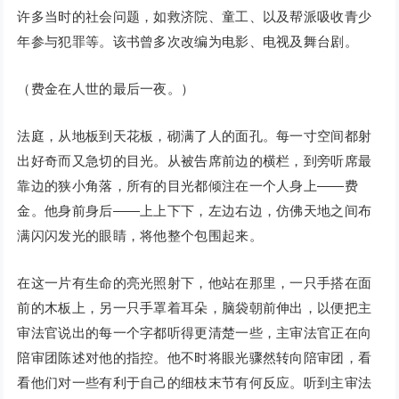
许多当时的社会问题，如救济院、童工、以及帮派吸收青少
年参与犯罪等。该书曾多次改编为电影、电视及舞台剧。
（费金在人世的最后一夜。）
法庭，从地板到天花板，砌满了人的面孔。每一寸空间都射
出好奇而又急切的目光。从被告席前边的横栏，到旁听席最
靠边的狭小角落，所有的目光都倾注在一个人身上——费
金。他身前身后——上上下下，左边右边，仿佛天地之间布
满闪闪发光的眼睛，将他整个包围起来。
在这一片有生命的亮光照射下，他站在那里，一只手搭在面
前的木板上，另一只手罩着耳朵，脑袋朝前伸出，以便把主
审法官说出的每一个字都听得更清楚一些，主审法官正在向
陪审团陈述对他的指控。他不时将眼光骤然转向陪审团，看
看他们对一些有利于自己的细枝末节有何反应。听到主审法