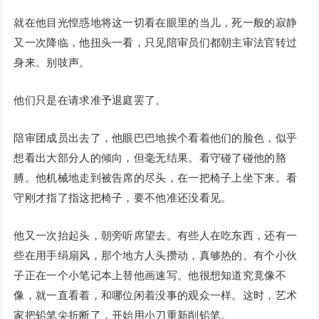
就在他目光惶惑地将这一切看在眼里的当儿，死一般的寂静
又一次降临，他扭头一看，只见陪审员们都朝主审法官转过
身来。别吱声。
他们只是在请求准予退庭罢了。
陪审团成员出去了，他眼巴巴地挨个看着他们的脸色，似乎
想看出大部分人的倾向，但毫无结果。看守碰了碰他的胳
膊。他机械地走到被告席的尽头，在一把椅子上坐下来。看
守刚才指了指这把椅子，要不他准还没看见。
他又一次抬起头，朝旁听席望去。有些人在吃东西，还有一
些在用手绢扇风，那个地方人头攒动，真够热的。有个小伙
子正在一个小笔记本上替他画速写。他很想知道究竟像不
像，就一直看着，和哪位闲着没事的观众一样。这时，艺术
家把铅笔尖折断了，开始用小刀重新削铅笔。