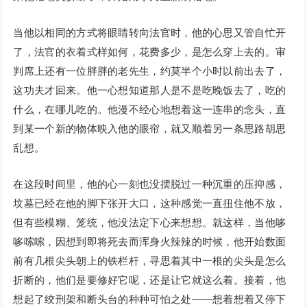
当他以相同的方式将眼睛转向法官时，他的心思又管自忙开
了，法官的衣着式样如何，花费多少，是怎么穿上去的。审
判席上还有一位胖胖的老先生，约莫半个小时以前出去了，
这功夫才回来。他一心想知道那人是不是吃晚饭去了，吃的
什么，在哪儿吃的。他漫不经心地想着这一连串的念头，直
到某一个新的物体映入他的眼帘，就又顺着另一条思路胡思
乱想。
在这段时间里，他的心一刻也没摆脱过一种沉重的压抑感，
坟墓已经在他的脚下张开大口，这种感觉一直扭住他不放，
但有些模糊、笼统，他没法定下心来想想。就这样，当他哆
哆嗦嗦，因想到即将死去而浑身火辣辣的时候，他开始数面
前有几根尖头朝上的铁栏杆，寻思着其中一根的尖头是怎么
折断的，他们是要修好它呢，还是让它就这么着。接着，他
想起了绞刑架和断头台的种种可怕之处——想着想着又停下