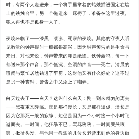
时，有两个人走进来，一个将手里举着的蜡烛插进固定在墙
上的铁烛台里，另一个拖进来一床褥子，准备在这里过夜。
犯人再也不是孤身一人了。
夜晚来临了——漆黑、凄凉、死寂的夜晚。其他的守夜人听
见教堂的钟声报时一般都很高兴，因为钟声预告的是生命与
来日。对他来说，钟声带来的却是绝望。铁钟轰鸣，每一下
都送来那个声音，那个低沉、空洞的声音——死亡。清晨的
喧闹与繁忙居然钻进了牢房，这对他又有什么好处？这不过
是另一种丧钟，警告之中又添上了嘲弄。
白天过去了——白天？这叫什么白天：刚一到来就匆匆离去
——黑夜重又降临。夜是那样漫长，又是那样短促。漫长是
因为它那死一般的寂静，短促是因为一个小时接一个小时飞
逝而去。一时间，他狂暴不已，骂骂咧咧，一时间哭哭嚷
嚷，揪扯头发。与他同一教派的几位长老曾来到他的身边做