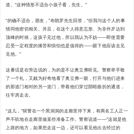
道。“这种情形不适合小孩子看，先生。”
“的确不适合，朋友，”布朗罗先生回答，“但我与这个人的事
情同他密切相关。并且，在这个人得意忘形、为非作歹达到
顶峰的时候，这孩子见过他，所以我认为不妨——即使需要
忍受一定程度的痛苦和惧怕也是值得的——眼下他应该去见
见他。”
这番话是在旁边说的，为的是不让奥立弗听见。警察举手敬
了一个礼，又颇为好奇地看了奥立弗一眼，打开与他们进来
的那道门相对的另一道门，带着他们穿过阴暗曲折的通道，
往牢房走去。
“这儿，”狱警在一个黑洞洞的走廊里停下来，有两名工人正一
声不吭地在走廊里做某些准备工作。警察说道——“这就是他
上路的地方，如果您走这一边，还可以看见他出去经过的