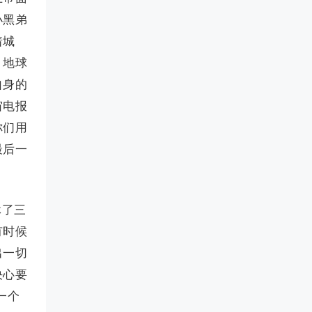
小黑弟
着城
，地球
自身的
宙电报
你们用
最后一
休了三
有时候
出一切
决心要
一个