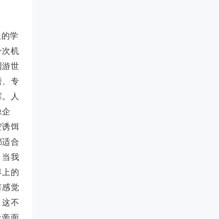
纵的学
一次机
周游世
磨、专
霉。人
像企
空诱饵
都适合
，当我
界上的
有感觉
；这不
上帝面