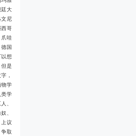
根廷大
洛文尼
墨西哥
、爪哇
、德国
可以想
，但是
文字，
植物学
人类学
工人、
白奴、
、上议
，争取