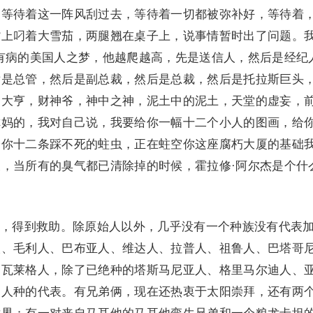
，等待着这一阵风刮过去，等待着一切都被弥补好，等待着
嘴上叼着大雪茄，两腿翘在桌子上，说事情暂时出了问题。
有病的美国人之梦，他越爬越高，先是送信人，然后是经纪
后是总管，然后是副总裁，然后是总裁，然后是托拉斯巨头
的大亨，财神爷，神中之神，泥土中的泥土，天堂的虚妄，
你妈的，我对自己说，我要给你一幅十二个小人的图画，给
给你十二条踩不死的蛀虫，正在蛀空你这座腐朽大厦的基础
，当所有的臭气都已清除掉的时候，霍拉修·阿尔杰是个什
，得到救助。除原始人以外，几乎没有一个种族没有代表
人、毛利人、巴布亚人、维达人、拉普人、祖鲁人、巴塔哥
图瓦莱格人，除了已绝种的塔斯马尼亚人、格里马尔迪人、
种人种的代表。有兄弟俩，现在还热衷于太阳崇拜，还有两
世界；有一对来自马耳他的马耳他孪生兄弟和一个粮尤卡坦