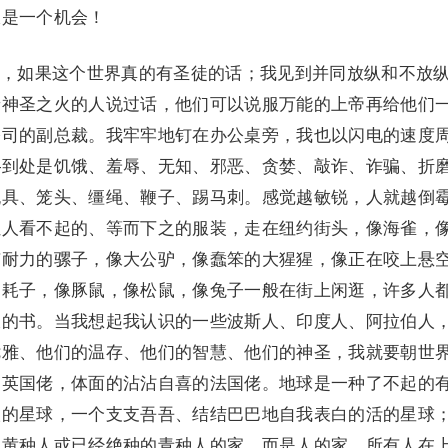
仅是一个机会！
，如果这个世界真的有圣徒的话；我见到并同放纵和不放
着神圣之火的人说过话，他们可以说服万能的上帝再给他们
公司的副总裁。我牢牢地钉在办公桌旁，我也以闪电的速度
—到处是饥饿、羞辱、无知、邪恶、贪婪、敲诈、诈骗、折
挽具、笼头、缰绳、鞭子、踢马刺。感觉越敏锐，人就越倒
让人看不起的、等而下之的服装，走在纽约街头，像海雀，
有耐力的骡子，像大公驴，像蠢笨的大猩猩，像正在咬上悬
的耗子，像豚鼠，像松鼠，像兔子一般在街上闲逛，许多人
大的书。当我想起我认识的一些波斯人、印度人、阿拉伯人
优雅、他们的温存、他们的智慧、他们的神圣，我就要朝世
的英国佬，体面的沾沾自喜的法国佬。地球是一种了不起的
人的星球，一个支支吾吾、结结巴巴地自我表白的活的星球
、黄种人或已经绝种的青种人的家，而是人的家，所有人在