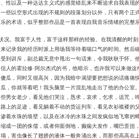
乐、性以及一种达达主义式的感觉错乱来不断追求自我表现
和一些以空形式出现的不规则的段落划分以外，只有两个正
音乐的术语，似乎整部作品是一首表现自我音乐情绪的完整
的状况。我富于人性，富于这样那样的经验。在我清醒的时刻
会来记录我的经历时派上用场我等待着喘口气的时间。然后
我受到训斥，副总裁无意中甩出一句话来，令我耿耿于怀。
信人的霍拉修·阿尔杰式的书，他暗示，也许我可以来做这
个傻瓜，同时又很高兴，因为我暗中渴望要把想说的话痛痛
傻瓜，你就等着吧！我头脑里一片混乱地走出了他的办公室
那些男女老少，看见他们哭泣，恳求，哀求，乞求，诅咒，
公路上的足迹，看见躺着不动的货运列车，看见衣衫褴褛的
，渗着水珠的墙壁，以及在冰冷的水珠之间发疯似地飞窜的
像缩成一团的侏儒，或者仰面倒地，癫痫大发作，嘴巴歪扭
倒塌，害虫像长了翅膀的液体一般奔涌出来，而那些高高在