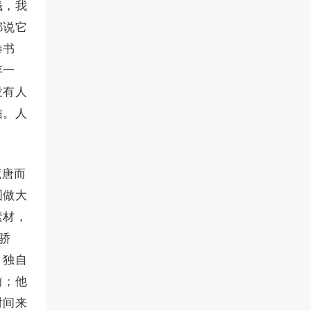
钱，我
都说它
卷书
弃一
没有人
信。人
荒唐而
图做大
素材，
骄
，独自
前；他
时间来