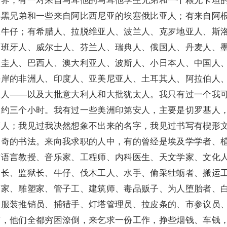
小黑兄弟和一些来自阿比西尼亚的埃塞俄比亚人；有来自阿
浪牛仔；有希腊人、拉脱维亚人、波兰人、克罗地亚人、斯
西班牙人、威尔士人、芬兰人、瑞典人、俄国人、丹麦人、
拉圭人、巴西人、澳大利亚人、波斯人、小日本人、中国人
海岸的非洲人、印度人、亚美尼亚人、土耳其人、阿拉伯人
大人——以及大批意大利人和大批犹太人。我只有过一个我
大约三个小时。我有过一些美洲印第安人，主要是切罗基人
摩人；我见过我决然想象不出来的名字，我见过书写有楔形
出奇的书法。来向我求职的人中，有的曾经是埃及学学者、
方语言教授、音乐家、工程师、内科医生、天文学家、文化
州长、监狱长、牛仔、伐木工人、水手、偷采牡蛎者、搬运
画家、雕塑家、管子工、建筑师、毒品贩子、为人堕胎者、
、服装推销员、捕猎手、灯塔管理员、拉皮条的、市参议员
有，他们全都穷困潦倒，来乞求一份工作，挣些烟钱、车钱