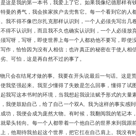
可是这是我的第一本书，我爱上了它。如果我像纪德那样有
惠特曼的勇气，我会挨家挨户去兜售它。每一个看到它的人
头。我不得不像巴尔扎克那样认识到，一个人必须先写出几
我不得不认识到，而且我不久也确实认识到，一个人必须放
必须写呀，写呀，即使世界上每一个人都劝他不要写，即使
人写作，恰恰因为没有人相信；也许真正的秘密在于使人相
恶劣、可怕，这是再自然不过的事了。
物只会在结尾才做的事。我要在开头说最后一句话。这是
却使我坚强起来。我至少懂得了失败是怎么回事，懂得了试
想起我写这本书时的环境，当我想起我设法赋予形式的大量
，我便鼓励自己，给了自己一个双A。我为这样的事实感到
旦成功，我便会成为庞然大物。有时候，我翻阅我的笔记本
我就晕头转向。每一个人都带着一个他自己的世界来到我跟
台上，他期待我拾起这个世界，把它扛在自己肩上。我没有