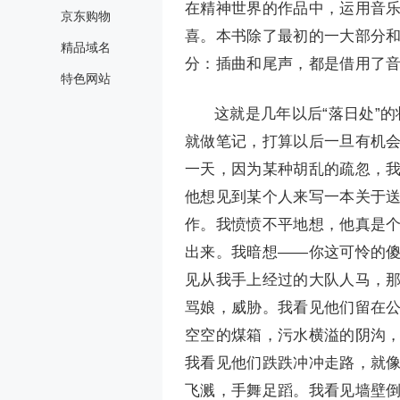
在精神世界的作品中，运用音
京东购物
喜。本书除了最初的一大部分
精品域名
分：插曲和尾声，都是借用了
特色网站
这就是几年以后“落日处”
就做笔记，打算以后一旦有机
一天，因为某种胡乱的疏忽，
他想见到某个人来写一本关于送
作。我愤愤不平地想，他真是
出来。我暗想——你这可怜的
见从我手上经过的大队人马，
骂娘，威胁。我看见他们留在
空空的煤箱，污水横溢的阴沟
我看见他们跌跌冲冲走路，就
飞溅，手舞足蹈。我看见墙壁