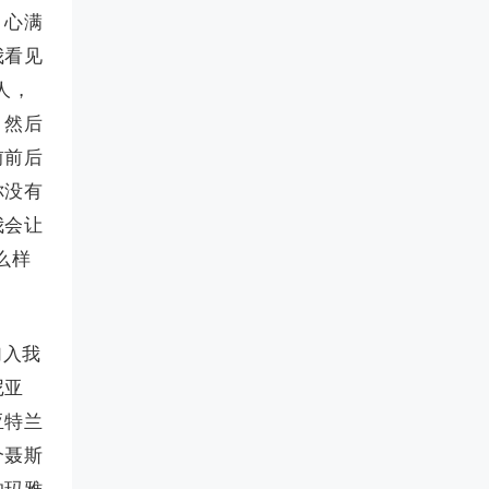
，心满
我看见
人，
，然后
前前后
你没有
我会让
么样
加入我
尼亚
亚特兰
个聂斯
的玛雅