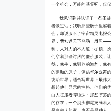
一个机会，万能的基督呀，仅
我见识到并认识了一些圣徒
者谈过话；我听那些肠子里燃
会，却说服不了宇宙精灵电报
界，我知道天下乌鸦一般黑—
制，人对人的不人道；枷锁、
们穿着那些讨厌的廉价服装，
鹅，像牛，像驯养的海豹，像
的驯顺的疯子，像跳华尔兹舞
统治世界，适合写世界上最伟
想起他们显示的性格、他们的
白人征服者啐唾沫：那些堕落
的存在，一个沏头彻尾充满着
是白种人的家，也不是黑种人