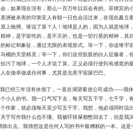
机会，如果现在没有，那么一百万年以后会有的。菲律宾的
北美洲被杀害的印第安人有朝一日也会活过来，在现在矗立
平原上驰骋。谁说了算？人！地球是人的，因为人就是地球
、精神，是宇宙性的，是不灭的，也是一切行星的精神，其
尽的标记和象征，通过无限的表现形式。等一下，你这堆宇
水马桶的天堂精灵；等一下，你们这些肮脏的白人征服者，
菌拈污了地球，一个人才说了算。正义必须行使到有感觉的
有人在侥幸做成任何事，尤其是北美宇宙屎巴巴。
我已经三年没有休假了，一直在渴望着使公司成功——我
二个小人的书。我一口气写下去，每天写五千字，七千字，
一个作家，就必须每天至少写五千字。我想，他必须同时说
。关于写作我什么也不懂。我被吓得屎都憋回去了，但是我
清除出去。我猜想这是任何人写的书中最糟糕的一本。这是