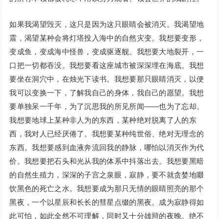
如果我渴望毁灭，这只是因为这只眼睛会被消灭。我渴望地
震，渴望某种会将灯塔投入海中的自然灾变。我想要变形，
变成鱼，变成海中怪兽，变成驱逐舰。我想要大地裂开，一
口把一切都吞没。我想要看这座城市被深深埋在海底。我想
要坐在洞穴中，在烛光下读书。我想要那只眼睛消灭，以便
我可以变换一下，了解我自己的身体，我自己的愿望。我想
要单独呆一千年，为了沉思我的所见所闻——也为了忘却。
我想要地球上某种非人为的东西，某种绝对脱离了人的东
西，我对人已经厌倦了。我想要某种纯世俗、绝对无理念的
东西。我想要感到血液奔流回我的静脉，哪怕以消灭作为代
价。我想要把石头和光从我的体系中抖落出去。我想要黑暗
的自然生殖力，深深的子宫之泉眼，寂静，要不就贪婪地啜
饮黑色的死亡之水。我想要成为那只无情的眼睛照亮的那个
黑夜，一个以星辰和长长的彗星点缀的黑夜。成为寂静得如
此可怕，如此全然不可理解，同时又十分雄辩的夜晚。绝不