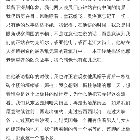
我留下深刻印象。我们两人凌晨四点钟站在街中间的情景，
我仍历历在目，风咆哮着，雪花纷飞，奥洛克忘记了一切，
只有他的故事滔滔不绝。我记得，在他讲的时候，我总是用
眼角观察周围的事物，不是注意他在说的话，而是意识到我
们俩正站在约克维尔，或亚伦街，或百老汇大街上。他站在
人类所创造的最杂乱无章的建筑群中，一本正经地描述他那
老调重弹的凶杀故事，我总感觉他有点儿疯狂。
在他谈论指印的时候，我也许正在观察他黑帽子背后一栋红
砖小楼的墙帽或上媚柱；我会想到上楣柱修建的那一天，想
着谁会是这个上楣柱的设计者，为什么他把它弄得这么难
看。我们从东区走到哈莱姆区，再走出哈莱姆区，如果我们
愿意继续往前，再走出纽约，走过密西西比河，走过大峡
谷，走过莫哈韦沙漠，走过美国每一个拥有住着男人与女人
的建筑物的地方，我们所看到的每一个劣等的、蹩脚的上楣
柱，都跟这一个差不多。