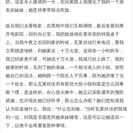
防。这是令人难堪的一天，在回家路上我撞见了我的一个朋
友的妹妹，她坚持要带我去吃饭。
饭后我们去看电影，在黑暗中我们互相调情，最后发展到离
开电影院，回到办公室，我把她放倒在更衣室的锌面桌子
上。当我午夜之后回到家的时候，瓦莱丝佳打来电话，要我
立即跳进地铁，到她家去，十万火急。这得坐一小时的车，
我已经疲惫不堪，可她说十万火急，我就只好上路了。我到
她家的时候，见到了她的表妹，一个相当迷人的小妞。按照
她自己的说法，她刚跟一个陌生人干完事，因为她厌倦了当
一个处女。那么瓦莱丝佳所有那些大惊小怪到底是怎么回事
呢？嘿，是这样的，在心急火燎中，她忘记采取通常的预防
措施，也许现在她已经怀孕，那么怎么办呢？她们想知道我
认为应该做什么。我说：“什么也别做。”当时瓦莱丝佳把我领
到一边，问我是否愿意同她表妹睡觉，说是可以让她适应一
下，以便不会再重复那种事情。