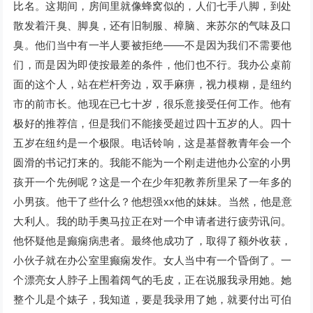
比名。这期间，房间里就像蜂窝似的，人们七手八脚，到处
散发着汗臭、脚臭，还有旧制服、樟脑、来苏尔的气味及口
臭。他们当中有一半人要被拒绝——不是因为我们不需要他
们，而是因为即使按最差的条件，他们也不行。我办公桌前
面的这个人，站在栏杆旁边，双手麻痹，视力模糊，是纽约
市的前市长。他现在已七十岁，很乐意接受任何工作。他有
极好的推荐信，但是我们不能接受超过四十五岁的人。四十
五岁在纽约是一个极限。电话铃响，这是基督教青年会一个
圆滑的书记打来的。我能不能为一个刚走进他办公室的小男
孩开一个先例呢？这是一个在少年犯教养所里呆了一年多的
小男孩。他干了些什么？他想强xx他的妹妹。当然，他是意
大利人。我的助手奥马拉正在对一个申请者进行疲劳讯问。
他怀疑他是癫痫病患者。最终他成功了，取得了额外收获，
小伙子就在办公室里癫痫发作。女人当中有一个昏倒了。一
个漂亮女人脖子上围着阔气的毛皮，正在说服我录用她。她
整个儿是个婊子，我知道，要是我录用了她，就要付出可伯