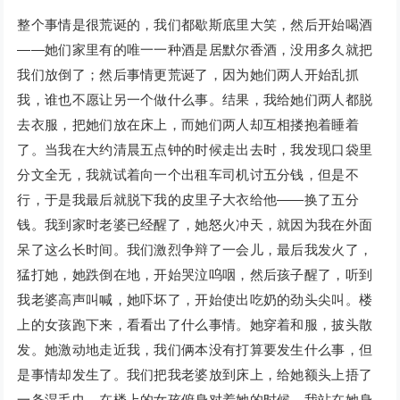
整个事情是很荒诞的，我们都歇斯底里大笑，然后开始喝酒
——她们家里有的唯一一种酒是居默尔香酒，没用多久就把
我们放倒了；然后事情更荒诞了，因为她们两人开始乱抓
我，谁也不愿让另一个做什么事。结果，我给她们两人都脱
去衣服，把她们放在床上，而她们两人却互相搂抱着睡着
了。当我在大约清晨五点钟的时候走出去时，我发现口袋里
分文全无，我就试着向一个出租车司机讨五分钱，但是不
行，于是我最后就脱下我的皮里子大衣给他——换了五分
钱。我到家时老婆已经醒了，她怒火冲天，就因为我在外面
呆了这么长时间。我们激烈争辩了一会儿，最后我发火了，
猛打她，她跌倒在地，开始哭泣呜咽，然后孩子醒了，听到
我老婆高声叫喊，她吓坏了，开始使出吃奶的劲头尖叫。楼
上的女孩跑下来，看看出了什么事情。她穿着和服，披头散
发。她激动地走近我，我们俩本没有打算要发生什么事，但
是事情却发生了。我们把我老婆放到床上，给她额头上捂了
一条湿毛巾，在楼上的女孩俯身对着她的时候，我站在她身