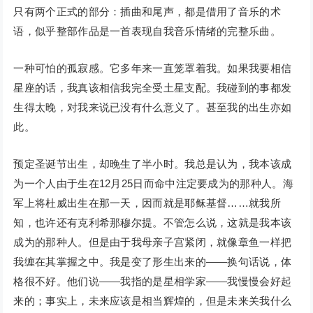
只有两个正式的部分：插曲和尾声，都是借用了音乐的术
语，似乎整部作品是一首表现自我音乐情绪的完整乐曲。
一种可怕的孤寂感。它多年来一直笼罩着我。如果我要相信
星座的话，我真该相信我完全受土星支配。我碰到的事都发
生得太晚，对我来说已没有什么意义了。甚至我的出生亦如
此。
预定圣诞节出生，却晚生了半小时。我总是认为，我本该成
为一个人由于生在12月25日而命中注定要成为的那种人。海
军上将杜威出生在那一天，因而就是耶稣基督……就我所
知，也许还有克利希那穆尔提。不管怎么说，这就是我本该
成为的那种人。但是由于我母亲子宫紧闭，就像章鱼一样把
我缠在其掌握之中。我是变了形生出来的——换句话说，体
格很不好。他们说——我指的是星相学家——我慢慢会好起
来的；事实上，未来应该是相当辉煌的，但是未来关我什么