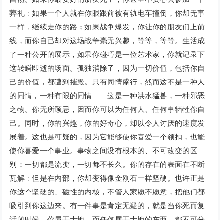
葬礼；如果一个人就在你眼跟前被有轨电车撞倒，你却无事
一样，继续走你的路；如果战争爆发，你让你的朋友们上前
线，而你自己却对这场战争毫无兴趣，等等，等等。生活成
了一种公开的展示，如果你碰巧是一位艺术家，你就记录下
这转瞬即逝的场面。孤独消除了，因为一切价值，包括你自
己的价值，都遭到摧毁。只有同情盛行，然而这不是一种人
的同情，一种有限的同情——这是一种洪水猛兽，一种邪恶
之物。你无所顾忌，因而你可以为任何人、任何事牺牲你自
己。同时，你的兴趣，你的好奇心，却以令人讨厌的速度发
展着。这也是可疑的，因为它能够使你喜爱一个领扣，也能
使你喜爱一个事业。事物之间没有根本的、不可改变的区
别：一切都是流变，一切都不长久。你的存在的表面在不断
瓦解；但是在内部，你却变得像金刚石一样坚硬。也许正是
你这个坚硬的、磁性的内核，不管人家愿不愿意，把他们都
吸引到你这边来。有一件事是肯定无疑的，就是当你死而复
活的时候，你属于大地，而任何属于大地的东西，都不可分