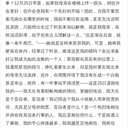
事？12月25日早晨，如果我母亲在楼梯上绊一跟头，倒也许
会更好；也许会使我有一个良好的开端！因此，当我尽量思
索毛病出在哪里的时候，我就不断往前追溯，直至无法说明
其原因，只能用出生过了时辰来加以解释。就是我母亲，虽
然说话刻薄，似乎也有点儿理解这一点。“总是落在后面，就
像一条牛尾巴。”——她就是这样来形容我的。可是，她将我
硬留在体内，结果过了时辰，难道这是我的错吗？命运准备
好让我成为如此这般的一个人；星宿都在其应有的位置上，
我遵照星宿的指引，挣扎着要生出来，但是我对要生我出来
的母亲无法选择。也许，在周围环境下我没有生成一个白痴
算是幸运，然而，有一件事似乎很清楚——这是25日遗留给
我的——我天生有着耶稣殉难的情结。更确切地说，我天生
是个盲信者。盲信者！我记得这个我从小就被人用来指责的
词，尤其是父母的指责。盲信者是什么？是一个热烈地相信
并拼命按其信条行事的人。我总是相信些什么，于是就遇上
了麻烦。我的手心挨揍越多，我就越坚定地相信。我相信