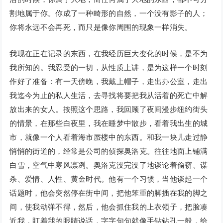
割地属于你。你成了一种畸形的自然，一个没有影子的人；
你将永远不会再死，而只是像你周围的现象一样消失。
我现在正在记录的东西，在我经历巨大变化的时候，是不为
我所知的。我忍受的一切，从性质上讲，是为这样一个时刻
作好了准备：有一天傍晚，我戴上帽子，走出办公室，走出
我迄今为止的私人生活，去寻找将要把我从活着的死亡中解
放出来的女人。按照这个思路，我回顾了夜间漫步纽约街头
的情景，在那些白夜里，我在睡梦中散步，看着我出生的城
市，就像一个人看着海市蜃楼中的东西。和我一块儿走过静
悄悄的街道的，经常是公司的侦探奥洛克。往往地面上铺满
白雪，空气中寒风凛冽。奥洛克没完没了地谈论着偷窃、谋
杀、爱情、人性、黄金时代。他有一个习惯，当他谈起一个
话题时，他会突然停在街中间，把他笨重的脚插在我的脚之
间，使我动弹不得，然后，他会抓住我的上衣领子，把脸凑
近我，盯着我的眼睛说话，字字句句就像手钻钻孔一般，给