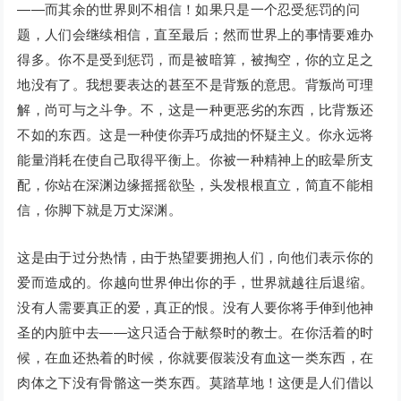
——而其余的世界则不相信！如果只是一个忍受惩罚的问
题，人们会继续相信，直至最后；然而世界上的事情要难办
得多。你不是受到惩罚，而是被暗算，被掏空，你的立足之
地没有了。我想要表达的甚至不是背叛的意思。背叛尚可理
解，尚可与之斗争。不，这是一种更恶劣的东西，比背叛还
不如的东西。这是一种使你弄巧成拙的怀疑主义。你永远将
能量消耗在使自己取得平衡上。你被一种精神上的眩晕所支
配，你站在深渊边缘摇摇欲坠，头发根根直立，简直不能相
信，你脚下就是万丈深渊。
这是由于过分热情，由于热望要拥抱人们，向他们表示你的
爱而造成的。你越向世界伸出你的手，世界就越往后退缩。
没有人需要真正的爱，真正的恨。没有人要你将手伸到他神
圣的内脏中去——这只适合于献祭时的教士。在你活着的时
候，在血还热着的时候，你就要假装没有血这一类东西，在
肉体之下没有骨骼这一类东西。莫踏草地！这便是人们借以