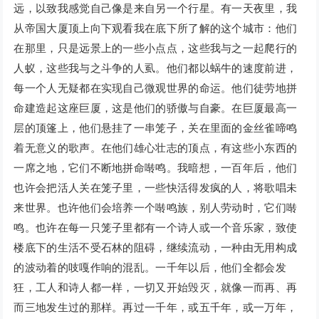
远，以致我感觉自己像是来自另一个行星。有一天夜里，我
从帝国大厦顶上向下观看我在底下所了解的这个城市：他们
在那里，只是远景上的一些小点点，这些我与之一起爬行的
人蚁，这些我与之斗争的人虱。他们都以蜗牛的速度前进，
每一个人无疑都在实现自己微观世界的命运。他们徒劳地拼
命建造起这座巨厦，这是他们的骄傲与自豪。在巨厦最高一
层的顶篷上，他们悬挂了一串笼子，关在里面的金丝雀啼鸣
着无意义的歌声。在他们雄心壮志的顶点，有这些小东西的
一席之地，它们不断地拼命啭鸣。我暗想，一百年后，他们
也许会把活人关在笼子里，一些快活得发疯的人，将歌唱未
来世界。也许他们会培养一个啭鸣族，别人劳动时，它们啭
鸣。也许在每一只笼子里都有一个诗人或一个音乐家，致使
楼底下的生活不受石林的阻碍，继续流动，一种由无用构成
的波动着的吱嘎作响的混乱。一千年以后，他们全都会发
狂，工人和诗人都一样，一切又开始毁灭，就像一而再、再
而三地发生过的那样。再过一千年，或五千年，或一万年，