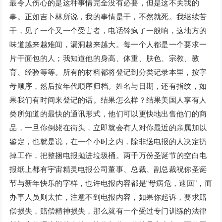
最令人伤心的是这种事情完全没有必要，但是这不关我的
事。正如吉卜林所说，我的事情是干，不然就死。我继续苦
干，见了一个又一个受害者，电话铃疯了一般响，这地方的
味道越来越难闻，漏洞越来越大。每一个人都是一个要求一
片干面包的人；我知道他的身高、体重、肤色、宗教、教
育、经验等等。所有的材料都将登记到分类记录本里，按字
母顺序，然后按年代顺序归档。姓名与日期，还有指纹，如
果我们有时间来登记的话。结果怎么样？结果美国人享有人
类所知道的最快的通讯形式，他们可以更快地出售他们的商
品，一旦你倒毙在街头，立即就会有人对你最近的亲属加以
鉴定，也就是说，在一个小时之内，除非送电报的人决定扔
掉工作，把整捆电报抛进垃圾桶。两千万份圣诞节的空白电
报纸上都有宇宙精灵电报公司董事、总裁、副总裁祝你圣诞
节与新年快乐的字样，也许电报内容都是“母病危，速回”，而
办事人员则太忙，注意不到电报内容，如果你起诉，要求赔
偿损失，赔偿精神损失，那么就有一个受过专门训练的法律