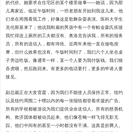
的代价。她要求在住宅区的某个楼里做事——她说，因为那
儿离家近。临近午饭时间，一些老朋友开始到我这儿来。他
们坐在周围看我工作，好像这是歌舞杂耍表演。医科大学生
克伦斯基来了；他说我刚雇的男孩中有一个有帕金森氏疾玻
我忙得连上厕所的工夫都没有。奥洛克告诉我，所有的报务
员，所有的送信人，都有痔疮。近两年来他一直在做电按
摩，但什么效果也没有。午饭时间到了，我们六个人坐在桌
子旁边吃饭。像通常一样，某一个人要为我付饭钱。我们狼
吞虎咽，然后跑回来。有更多的电话要打，更多的申请人要
接见。
副总裁正在大发雷霆，因为我们不能使人员保持正常。纽约
以及纽约周围二十哩以内的每一张报纸都登着求援的广告。
所有的学校都被游说为我们提供业余送信人。所有的慈善机
构、救济团体都被动员起来。他们像苍蝇一样飞得无影无
踪。他们中间有的甚至一小时都没有干满。这真是折腾人。