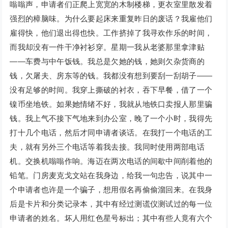
嗡嗡声，申请者们正爬上宽宽的木制楼梯，更衣室里散发着
强烈的樟脑味。为什么要起床来重复昨日的废话？我雇他们
雇得快，他们退出得也快。工作挤掉了我寻欢作乐的时间，
而我却没有一件干净衬衫穿。星期一我从老婆那里拿津贴
——车费与中午饭钱。我总是欠她的钱，她则欠杂货商的
钱，欠屠夫、房东等的钱。我都没有想到要刮一刮胡子——
没有足够的时间。我穿上撕破的衬衣，吞下早餐，借了一个
镍币坐地铁。如果她情绪不好，我就从地铁口卖报人那里骗
钱。我上气不接下气地来到办公室，晚了一个小时，我得先
打十几个电话，然后才同申请者谈话。在我打一个电话的工
夫，就有另外三个电话等着我去接。我同时使用两部电话
机。交换机嗡嗡作响。海迈在两次电话的间歇中间削着他的
铅笔。门房麦克戈文站在我身边，给我一句忠告，说其中一
个申请者也许是一个骗子，想用假名再偷偷溜回来。在我身
后是卡片和分类记录本，其中有经过测谎仪测试过的每一位
申请者的姓名。坏人用红色星号标出；其中有些人竟有六个