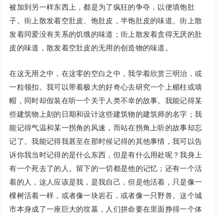
被加到另一样东西上，都是为了疯狂的争夺，以便填饱肚
子。街上散发着空肚皮、饱肚皮，半饱肚皮的味道。街上散
发着同爱没有关系的饥饿的味道；街上散发着贪得无厌的肚
皮的味道，散发着空肚皮的无用的创造物的味道。
在这无用之中，在这零的空白之中，我学着欣赏三明治，或
一粒领扣。我可以带着极大的好奇心去研究一个上楣柱或墙
帽，同时却假装在听一个关于人类不幸的故事。我能记得某
些建筑物上刻的日期和设计这些建筑物的建筑师的名字；我
能记得气温和某一拐角的风速，而站在拐角上听的故事却忘
记了。我能记得我甚至在那时候记得的其他事情，我可以告
诉你我当时记得的是什么东西，但是有什么用处呢？我身上
有一个死去了的人。留下的一切都是他的记忆；还有一个活
着的人，这人应该是我，是我自己，但是他活着，只是像一
棵树活着一样，或者像一块岩石，或者像一只野兽。这个城
市本身成了一座巨大的坟墓，人们拼命要在里面挣得一个体