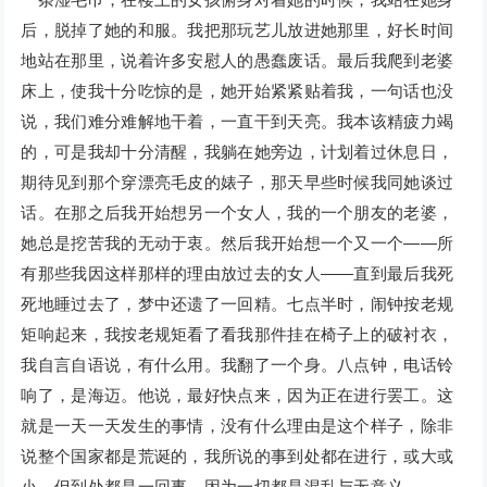
后，脱掉了她的和服。我把那玩艺儿放进她那里，好长时间
地站在那里，说着许多安慰人的愚蠢废话。最后我爬到老婆
床上，使我十分吃惊的是，她开始紧紧贴着我，一句话也没
说，我们难分难解地干着，一直干到天亮。我本该精疲力竭
的，可是我却十分清醒，我躺在她旁边，计划着过休息日，
期待见到那个穿漂亮毛皮的婊子，那天早些时候我同她谈过
话。在那之后我开始想另一个女人，我的一个朋友的老婆，
她总是挖苦我的无动于衷。然后我开始想一个又一个——所
有那些我因这样那样的理由放过去的女人——直到最后我死
死地睡过去了，梦中还遗了一回精。七点半时，闹钟按老规
矩响起来，我按老规矩看了看我那件挂在椅子上的破衬衣，
我自言自语说，有什么用。我翻了一个身。八点钟，电话铃
响了，是海迈。他说，最好快点来，因为正在进行罢工。这
就是一天一天发生的事情，没有什么理由是这个样子，除非
说整个国家都是荒诞的，我所说的事到处都在进行，或大或
小，但到处都是一回事，因为一切都是混乱与无意义。