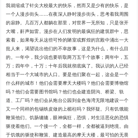
我就缩成了针尖大校最大的快乐，然而又是少有的快乐，是
一个人漫步街头……在夜深人静时漫步街头，思考着我周围
的寂静。几百万人都躺在那里，对世界一无所知，只是张开
大嘴，鼾声如雷。漫步在人们发明的最疯狂的建筑群中，思
索着，如果每天从这些可怜的陋室或辉煌的宫殿中涌出一大
批人来，渴望说出他们的不幸故事，这是为什么，有什么目
的。一年中，我少说也要听取两万五千个故事；两年中，五
万；四年中，十万；十年后我就彻底疯了。我认识的人已经
相当于一个大城市的人口。要是他们聚在一起，这会是一个
什么样的城市！他们会需要摩天大楼吗？他们会需要博物馆
吗？他们会需要图书馆吗？他们也会建造阴沟、桥梁、轨
道、工厂吗？他们会从炮台公园到金色海湾无限地建设一个
又一个同样的包锡铁皮做的上楣柱吗？我怀疑。只有饥饿能
鞭策他们。饥肠辘辘，眼神疯狂，恐惧，对生活恶化的恐惧
驱使着他们。一个接一个，全都一样，全都被逼到绝境。由
于饥饿的驱使和鞭策、建造最高的摩天大楼，最可怕的无畏