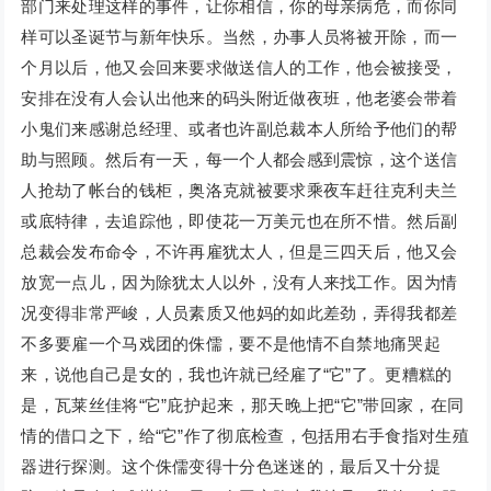
部门来处理这样的事件，让你相信，你的母亲病危，而你同
样可以圣诞节与新年快乐。当然，办事人员将被开除，而一
个月以后，他又会回来要求做送信人的工作，他会被接受，
安排在没有人会认出他来的码头附近做夜班，他老婆会带着
小鬼们来感谢总经理、或者也许副总裁本人所给予他们的帮
助与照顾。然后有一天，每一个人都会感到震惊，这个送信
人抢劫了帐台的钱柜，奥洛克就被要求乘夜车赶往克利夫兰
或底特律，去追踪他，即使花一万美元也在所不惜。然后副
总裁会发布命令，不许再雇犹太人，但是三四天后，他又会
放宽一点儿，因为除犹太人以外，没有人来找工作。因为情
况变得非常严峻，人员素质又他妈的如此差劲，弄得我都差
不多要雇一个马戏团的侏儒，要不是他情不自禁地痛哭起
来，说他自己是女的，我也许就已经雇了“它”了。更糟糕的
是，瓦莱丝佳将“它”庇护起来，那天晚上把“它”带回家，在同
情的借口之下，给“它”作了彻底检查，包括用右手食指对生殖
器进行探测。这个侏儒变得十分色迷迷的，最后又十分提