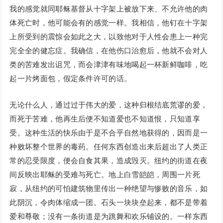
我的感觉就同耶稣基督从十字架上被放下来、不允许他的肉
体死亡时，他可能会有的感觉一样。我相信，他钉在十字架
上所受到的震惊会如此之大，以致他对于人性会患上一种完
完全全的健忘症。我确信，在他伤口治愈后，他就不会对人
类的苦难发出诅咒，而会津津有味地喝起一杯新鲜咖啡，吃
起一片烤面包，假定条件许可的话。
无论什么人，通过过于伟大的爱，这种归根结底荒谬的爱，
而死于苦难，他再生后便不知道爱也不知道恨，只知道享
受。这种生活的快乐由于是不合乎自然地获得的，因而是一
种败坏整个世界的毒药。任何东西创造出来后超出了人类正
常的忍受限度，便会自食其果，造成毁灭。纽约的街道在夜
间反映出耶稣的受难与死亡。地上白雪皑皑，周围一片死
寂，从纽约的可怕建筑物里传出一种绝望与惨败的音乐，如
此阴沉，令肉体缩成一团。石头一块块垒起来，都不是带着
爱和尊敬；没有一条街道是为跳舞和欢乐铺设的。一样东西