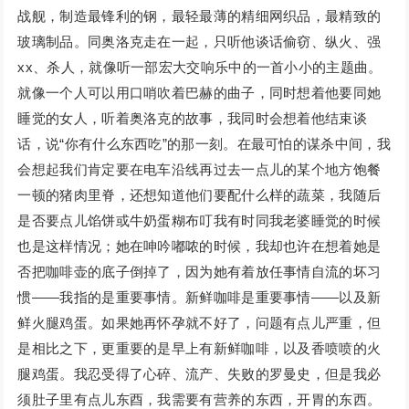
战舰，制造最锋利的钢，最轻最薄的精细网织品，最精致的
玻璃制品。同奥洛克走在一起，只听他谈话偷窃、纵火、强
xx、杀人，就像听一部宏大交响乐中的一首小小的主题曲。
就像一个人可以用口哨吹着巴赫的曲子，同时想着他要同她
睡觉的女人，听着奥洛克的故事，我同时会想着他结束谈
话，说“你有什么东西吃”的那一刻。在最可怕的谋杀中间，我
会想起我们肯定要在电车沿线再过去一点儿的某个地方饱餐
一顿的猪肉里脊，还想知道他们要配什么样的蔬菜，我随后
是否要点儿馅饼或牛奶蛋糊布叮我有时同我老婆睡觉的时候
也是这样情况；她在呻吟嘟哝的时候，我却也许在想着她是
否把咖啡壶的底子倒掉了，因为她有着放任事情自流的坏习
惯——我指的是重要事情。新鲜咖啡是重要事情——以及新
鲜火腿鸡蛋。如果她再怀孕就不好了，问题有点儿严重，但
是相比之下，更重要的是早上有新鲜咖啡，以及香喷喷的火
腿鸡蛋。我忍受得了心碎、流产、失败的罗曼史，但是我必
须肚子里有点儿东酉，我需要有营养的东西，开胃的东西。