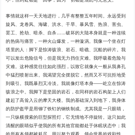
事情就这样一天天地进行，几乎有整整五年时间。永远受到
旋风、龙卷风、海啸、洪水、干旱、暴风雪、热浪、害虫、
罢工、抢劫、暗杀、自杀……破坏的大陆本身就是一种连续
的热病与痛苦，一种火山爆发，一种漩涡。我像一个坐在灯
塔里的人：脚下是惊涛骇浪、岩石、暗礁、沉船的碎片。我
可以发出危险信号，但是我无力挡住灾难。我呼吸着危险与
灾难。这种感觉往往如此强烈，以致它就像火一般从我鼻孔
中猛烈喷射出来。我渴望完全摆脱它，然而又不可抗拒地受
到吸引。我既暴烈又冷淡。我就像灯塔本身——屹立在惊涛
骇浪之中。我脚下是坚固的岩石，在同样的岩石构架上人们
建起了高耸入云的摩天大楼。我的基础深入到地下，我身体
的防护盔甲是用铆了铁钉的钢铁制成。尤其我是一只眼睛，
一只纵横搜索的巨型探照灯，它无情地不停旋转。这只如此
清醒的眼睛似乎使我的所有其他官能都处于休眠状态中；我
的所有本领都被耗尽，用以努力观看、领会世界的戏剧性。