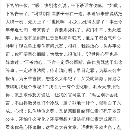
下官的坐位。”“嗳，快别这么说，坐下谈话方便嘛。”“如此，
下官告坐了。”冯世刚壮着胆子坐在一边。李道宗未曾说话把
大嘴一咧，先哭上了：“世刚啊，我女儿死得太惨了！本王今
年年近七旬，老来丧子，真要疼死我了。家门不幸，出此逆
事，你是没有见到薛仁贵当时那种狂态，谁见了都会气炸心
肺呀！现在皇上要你审问此案，很好，我很放心，你办事公
正，你可要秉公而断，为我女儿报仇哇。”冯世刚心里也是一
阵难过：“王爷放心，下官一定秉公而断。薛仁贵既然干出这
等事，一定难逃法网，待市清问明，早日定罪，为翠云公主
报仇，为王爷雪恨。您这么大年纪了，又受此刺激，何必亲
来嘱咐我这个事呢？”“我怕万一有个变化呀。我今天来拜托
你，就是求你想方设法，让我的官司赢了。”冯世刚听罢此
言，不由得激灵灵打个冷战，脑子欻地一转个，就明白了六
成。心想：以你地位之尊，又是亲眼目睹薛仁贵打死了翠云
公主，还怕什么变化？还要我想方设法把薛仁贵定成死罪，
看来你是心怀鬼胎，这里边大有文章。冯世刚不动声色，点