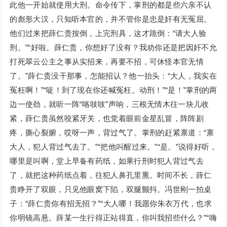
此他一开始就使用大刑。命令传下，掌刑的都是些六亲不认
的彪形大汉，只知听本官的，并不管你是忠是奸有无冤屈。
他们过来把薛仁贵按倒，上完刑具，这才跪倒：“请大人验
刑。”“好啦。薛仁贵，你想好了没有？我劝你还是把因奸不允
打死翠云公主之事从实招来，再要不招，可休怪本官无情
了。”薛仁贵没干那事，怎能招认？他一抬头：“大人，我实在
冤枉啊！”“唗！到了现在你还喊冤枉。动刑！”“是！”掌刑的两
边一使劲，就听一阵“咯吱吱”声响，三根无情木往一块儿收
紧，薛仁贵虽然咬紧牙关，也觉着眼前金星乱冒，阵阵剧
疼，撕心裂腑，哎呀一声，背过气了。掌刑的赶紧禀道：“禀
大人，犯人背过气去了。”“把他叫醒过来。”“是。”说得好听，
哪里是叫啊，堂上早备有药纸，如果行刑时犯人背过气去
了，就把这种药纸点着，往犯人鼻孔里熏。时间不长，薛仁
贵睁开了双眼，只见他眼窝下陷，双腿颤抖。冯世刚一拍桌
子：“薛仁贵你有招无招？”“大人哪！我愿你朱衣万代，也求
你明镜高悬。薛某一生行得正站得直，你叫我招些什么？”“嗨