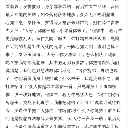
着脑袋，发誓披散，身穿罪衣罪裙，背后插着亡命牌，昔日
顶天立地的英雄，如今落得萨等地步，众人无不热泪盈眶，
心如油烹。秦怀玉、罗通等人抢步来到跟前，抱住薛仁贵放
声大哭：“大哥，你醒一醒，小弟看你来了。”程铁牛、程万牛
更是嗷嗷乱叫。薛仁贵闻听喊声，强打精神睁眼观瞧，见围
在近前的都是出生入死的兄弟，一阵心如刀割，眼泪也掉下
来了。秦怀玉问道：“大哥，你太糊涂了，怎么招认了此事
呢？据我等弟兄想来，其中必定另有缘故，你把情况给我们
说清楚，我们也好想法救你出狱呀。”“各位贤弟，再说也晚
了。你们看看我身上被打成了什么样子，我是受刑不过，屈
打成招呀！”众人撩起罪衣罪裙一看，只见浑身上下血肉模
糊，没一块好地方。程铁牛、程万牛见状大怒：“冯世刚你个
兔崽子，竟然下此毒手，我非把你劈了不可！”说着话就往外
闯，罗通伸手把二人抓住：“你们吵吵什么？你能劈了谁？我
们还是快想办法救薛大哥要紧。”众人你一言我一语，最后商
定，应请个德高望重之人出面保本才行，现时朝中的老臣应