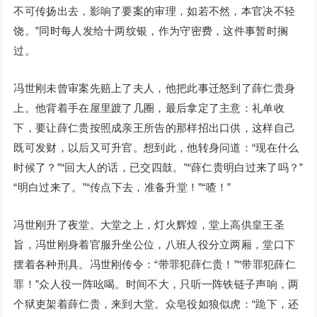
不可传扬出去，影响了要案的审理，如若不然，本官决不轻
饶。”同时每人发给十两纹银，作为守密费，这件事暂时搁
过。
冯世刚未曾审案先赔上了夫人，他把此事迁怒到了薛仁贵身
上。他背着手在屋里踱了几圈，最后拿定了主意：礼单收
下，要让薛仁贵按照成亲王所告的那样招出口供，这样自己
既可发财，以后又可升官。想到此，他转身问道：“现在什么
时候了？”“回大人的话，已交四鼓。”“薛仁贵明白过来了吗？”
“明白过来了。”“传点下去，准备升堂！”“喳！”
冯世刚升了夜堂。大堂之上，灯火辉煌，堂上高供皇王圣
旨，冯世刚身着官服升坐公位，八班人役分立两厢，堂口下
摆着各种刑具。冯世刚传令：“带罪犯薛仁贵！”“带罪犯薛仁
罪！”众人役一阵吆喝。时间不大，只听一阵铁链子声响，两
个狱吏架着薛仁贵，来到大堂。众皂役如狼似虎：“跪下，还