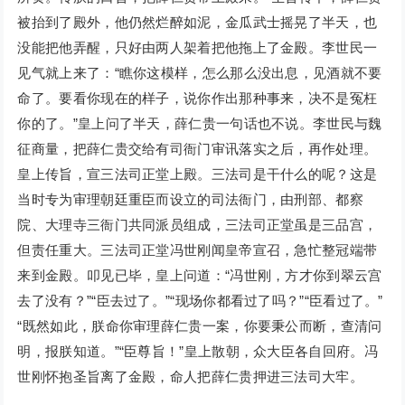
被抬到了殿外，他仍然烂醉如泥，金瓜武士摇晃了半天，也
没能把他弄醒，只好由两人架着把他拖上了金殿。李世民一
见气就上来了：“瞧你这模样，怎么那么没出息，见酒就不要
命了。要看你现在的样子，说你作出那种事来，决不是冤枉
你的了。”皇上问了半天，薛仁贵一句话也不说。李世民与魏
征商量，把薛仁贵交给有司衙门审讯落实之后，再作处理。
皇上传旨，宣三法司正堂上殿。三法司是干什么的呢？这是
当时专为审理朝廷重臣而设立的司法衙门，由刑部、都察
院、大理寺三衙门共同派员组成，三法司正堂虽是三品宫，
但责任重大。三法司正堂冯世刚闻皇帝宣召，急忙整冠端带
来到金殿。叩见已毕，皇上问道：“冯世刚，方才你到翠云宫
去了没有？”“臣去过了。”“现场你都看过了吗？”“臣看过了。”
“既然如此，朕命你审理薛仁贵一案，你要秉公而断，查清问
明，报朕知道。”“臣尊旨！”皇上散朝，众大臣各自回府。冯
世刚怀抱圣旨离了金殿，命人把薛仁贵押进三法司大牢。