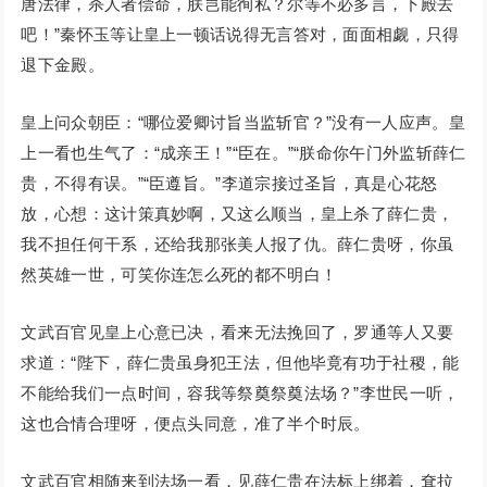
唐法律，杀人者偿命，朕岂能徇私？尔等不必多言，下殿去
吧！”秦怀玉等让皇上一顿话说得无言答对，面面相觑，只得
退下金殿。
皇上问众朝臣：“哪位爱卿讨旨当监斩官？”没有一人应声。皇
上一看也生气了：“成亲王！”“臣在。”“朕命你午门外监斩薛仁
贵，不得有误。”“臣遵旨。”李道宗接过圣旨，真是心花怒
放，心想：这计策真妙啊，又这么顺当，皇上杀了薛仁贵，
我不担任何干系，还给我那张美人报了仇。薛仁贵呀，你虽
然英雄一世，可笑你连怎么死的都不明白！
文武百官见皇上心意已决，看来无法挽回了，罗通等人又要
求道：“陛下，薛仁贵虽身犯王法，但他毕竟有功于社稷，能
不能给我们一点时间，容我等祭奠祭奠法场？”李世民一听，
这也合情合理呀，便点头同意，准了半个时辰。
文武百官相随来到法场一看，见薛仁贵在法标上绑着，耷拉