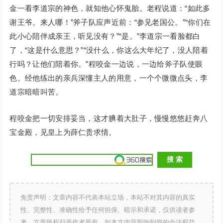
金一看李道宗的神色，就知他心怀鬼胎。老程说道：“如此多
谢王爷。来人哪！”斧子队应声近前：“参见老国公。”“你们在
此小心陪伴成亲王，听见没有？”“是。”李道宗一看脸都白
了，“这是什么意思？”“没什么，你这么大年纪了，没人陪着
行吗？让他们陪着你。”程咬金一边说，一边给斧子队使眼
色。经他练出的亲兵深懂主人的用意，一个个微微点头，李
道宗暗暗叫苦。
程咬金把一切安排妥当，这才腆着大肚子，慢慢悠悠赶奔八
宝金殿，见皇上为薛仁贵求情。
免责声明：文章内容不代表本站立场，本站不对其内容的真实
性、完整性、准确性给予任何担保、暗示和承诺，仅供读者参
考，文章版权归原作者所有。如本文内容影响到您的合法权益