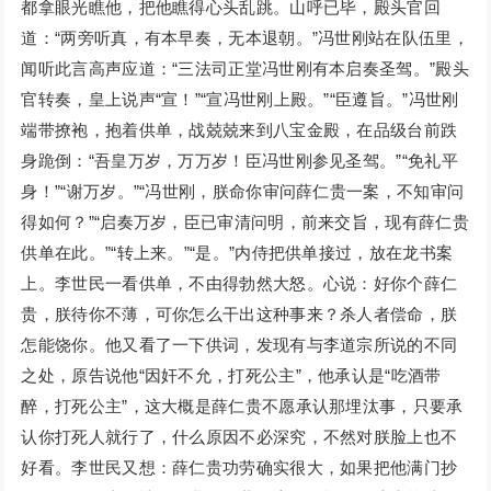
都拿眼光瞧他，把他瞧得心头乱跳。山呼已毕，殿头官回
道：“两旁听真，有本早奏，无本退朝。”冯世刚站在队伍里，
闻听此言高声应道：“三法司正堂冯世刚有本启奏圣驾。”殿头
官转奏，皇上说声“宣！”“宣冯世刚上殿。”“臣遵旨。”冯世刚
端带撩袍，抱着供单，战兢兢来到八宝金殿，在品级台前跌
身跪倒：“吾皇万岁，万万岁！臣冯世刚参见圣驾。”“免礼平
身！”“谢万岁。”“冯世刚，朕命你审问薛仁贵一案，不知审问
得如何？”“启奏万岁，臣已审清问明，前来交旨，现有薛仁贵
供单在此。”“转上来。”“是。”内侍把供单接过，放在龙书案
上。李世民一看供单，不由得勃然大怒。心说：好你个薛仁
贵，朕待你不薄，可你怎么干出这种事来？杀人者偿命，朕
怎能饶你。他又看了一下供词，发现有与李道宗所说的不同
之处，原告说他“因奸不允，打死公主”，他承认是“吃酒带
醉，打死公主”，这大概是薛仁贵不愿承认那埋汰事，只要承
认你打死人就行了，什么原因不必深究，不然对朕脸上也不
好看。李世民又想：薛仁贵功劳确实很大，如果把他满门抄