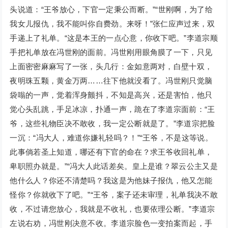
头说道：“王爷放心，下官一定秉公而断。”“世刚啊，为了给
我女儿报仇，我不能叫你自费劲。来呀！”张仁应声过来，双
手递上了礼单。“这是本王的一点心意，你收下吧。”李道宗顺
手把礼单放在冯世刚的面前。冯世刚用眼角膜了一下，只见
上面密密麻麻写了一张，头几行：金如意两对，白壁十双，
夜明珠五颗，黄金万两……往下他就没看了。冯世刚只觉脑
袋嗡的一声，觉着浑身颤抖，不知是高兴，还是害怕，他只
觉心头乱跳，手足冰凉，扑通一声，跪在了李道宗面前：“王
爷，这些礼物臣决不敢收，我一定公断就是了。”李道宗把脸
一沉：“冯大人，难道你嫌礼轻吗？！”“王爷，不是这等说。
此事倘若圣上知道，哪还有下官的命在？求王爷收回礼单，
卑职照办就是。”“冯大人此话差矣。皇上是谁？翠云公主又是
他什么人？你还不清楚吗？我这是为他妹子报仇，他又怎能
怪你？你就收下了吧。”“王爷，案子还未审理，礼单我决不敢
收，不过请您放心，我就是不收礼，也要依理公断。”李道宗
左说右劝，冯世刚决意不收。李道宗脸色一变拍案而起，手