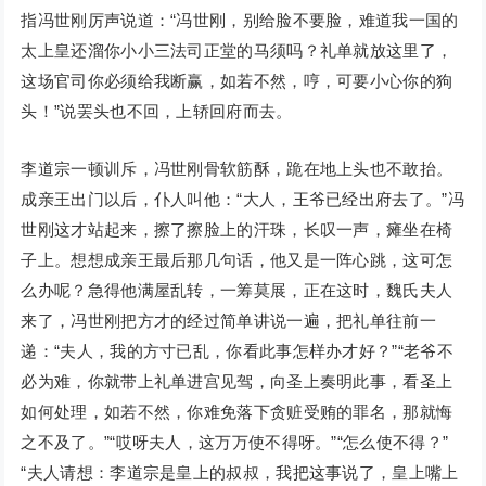
指冯世刚厉声说道：“冯世刚，别给脸不要脸，难道我一国的
太上皇还溜你小小三法司正堂的马须吗？礼单就放这里了，
这场官司你必须给我断赢，如若不然，哼，可要小心你的狗
头！”说罢头也不回，上轿回府而去。
李道宗一顿训斥，冯世刚骨软筋酥，跪在地上头也不敢抬。
成亲王出门以后，仆人叫他：“大人，王爷已经出府去了。”冯
世刚这才站起来，擦了擦脸上的汗珠，长叹一声，瘫坐在椅
子上。想想成亲王最后那几句话，他又是一阵心跳，这可怎
么办呢？急得他满屋乱转，一筹莫展，正在这时，魏氏夫人
来了，冯世刚把方才的经过简单讲说一遍，把礼单往前一
递：“夫人，我的方寸已乱，你看此事怎样办才好？”“老爷不
必为难，你就带上礼单进宫见驾，向圣上奏明此事，看圣上
如何处理，如若不然，你难免落下贪赃受贿的罪名，那就悔
之不及了。”“哎呀夫人，这万万使不得呀。”“怎么使不得？”
“夫人请想：李道宗是皇上的叔叔，我把这事说了，皇上嘴上