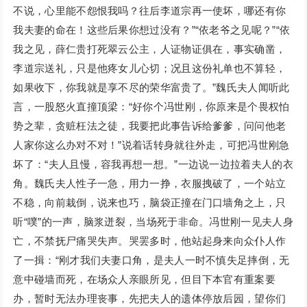
不说，心里能不怨恨我吗？往后李道宗再一使坏，哪还有你
我夫妻的命在！这些后果你想过没有？”“依老爷之见呢？”“依
我之见，薛仁贵打死翠云公主，人证物证俱在，事实确凿，
李道宗送礼，只是他疼女儿心切；况且这份礼单也不算轻，
如果收下，你我就是享不尽的荣华富贵了。”魏氏夫人闻听此
言，一股怒火直撞顶梁：“好你个冯世刚，你原来是个畏权怕
势之辈，贪赃枉法之徒，我要把此事告诉给爹爹，问问他老
人家你这么办对不对！”说着话转身就往外走，可把冯世刚急
坏了：“夫人且慢，容我再想一想。”一边说一边拉着夫人的衣
角。魏氏夫人性子一急，用力一挣，衣服拽破了，一个站立
不稳，向前栽倒，说来也巧，脑袋正撞在门口墙角之上，只
听“噗”的一声，脑浆迸裂，当场死于非命。冯世刚一见夫人身
亡，不禁抚尸痛哭失声。哭罢多时，他站起身来向众仆人作
了一揖：“刚才我们夫妻口角，是夫人一时不慎失足摔倒，无
意中碰墙而死，在场众人亲眼所见，但目下本官有重案要
办，暂时无法办理丧事，先把夫人的遗体停放后园，望你们