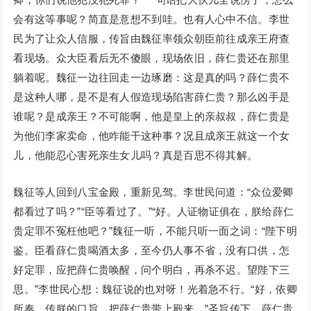
会有这等事呢？简直是意想不到哇。也有人心中不信。李世
民为了让众人信服，传旨由魏征率领众朝臣前往成亲王府查
看现场。众大臣看后无不傻眼，现场依旧，薛仁贵还在那里
躺着呢。魏征一边往回走一边琢磨：这是真的吗？薛仁贵不
是这种人哪，是不是有人假造现场陷害薛仁贵？那么凶手是
谁呢？是成亲王？不可能啊，他是皇上的亲叔叔，薛仁贵是
为他们李家卖命，他咋能干这种事？况且成亲王就这一个女
儿，他能忍心害死亲生女儿吗？真是百思不得其解。
魏征等人回到八宝金殿，重新见驾。李世民问道：“众位爱卿
都看过了吗？”“臣等看过了。”“好。人证物证俱在，朕给薛仁
贵定罪不冤枉他吧？”魏征一听，不能只听一面之词：“陛下明
鉴。臣看薛仁贵喝酒太多，至今仍人事不省，没有口供，怎
好定罪，应把薛仁贵唤醒，问个明白，再杀不迟。望陛下三
思。”李世民心想：魏征说的也对呀！光着急不行。“好，依卿
所奏。传朕的口旨，把薛仁贵带上殿来。”圣旨传下，薛仁贵