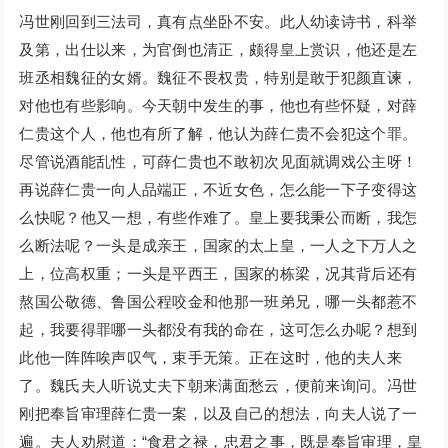
冯世刚回到三法司，真有点坐卧不安。此人幼读诗书，科举
及第，出仕以来，为官倒也清正，颇得皇上赏识，他还是左
班丞相魏征的女婿。魏征不畏权贵，特别是敢于犯颜直谏，
对他也有些影响。今天朝中发生的事，他也有些怀疑，对薛
仁贵这个人，他也有所了解，他认为薛仁贵不会犯这个罪。
尽管说酒能乱性，可薛仁贵也不敢初次见面就调戏公主呀！
再说薛仁贵一向人品端正，不近女色，怎么能一下子变得这
么快呢？他又一想，有些作难了。皇上要我秉公而断，我怎
么断法呢？一头是成亲王，国家的太上皇，一人之下万人之
上，位高权重；一头是平西王，国家的栋梁，况其背后还有
熬国公敬德、鲁国公程咬金和他那一班弟兄，哪一头都惹不
起，我要得罪哪一头都没有我的命在，这可怎么办呢？想到
此他一阵阵唉声叹气，束手无策。正在这时，他的夫人来
了。魏氏夫人听说丈夫下朝来满面愁云，便前来询问。冯世
刚把奉旨审理薛仁贵一案，以及自己的想法，向夫人说了一
遍。夫人劝慰道：“食君之禄，忠君之事，既是奉旨审理，皇