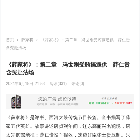
首页
薛家将
《薛家将》：第二章 冯世刚受贿搞逼供 薛仁贵
含冤赴法场
《薛家将》：第二章 冯世刚受贿搞逼供 薛仁贵
含冤赴法场
2024年6月15日 21:53
阅读
(331)
评论(0)
《薛家将》是评书、西河大鼓传统节目长篇。全书描写了薛
家五代英雄。故事讲述唐贞观年间，辽东高丽兴名犯境，唐
太宗御驾亲征：薛仁贵投军报效，迭遭奸臣张士贵压制。只