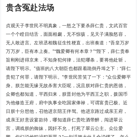
贵含冤赴法场
贞观天子李世民不明真象，一怒之下要杀薛仁贵，文武百官
一个个瞠目结舌，面面相觑，无不惊骇，见天子满脸怒容，
无人敢进言。左班丞相魏征生性梗直，出班奏道：“吾皇万岁
万万岁，臣有本上奏。”“魏爱卿有何本章？”“陛下，薛仁贵奉
旨刚刚进得京来，不知身犯何律，法犯哪条，要将他处斩，
请陛下明示。”值班的八大朝臣也都跟着跪倒丹埠之下：“薛仁
贵犯了何罪，请陛下明示。”李世民苦笑了一下：“众位爱卿平
身。朕怎能无缘无故杀害大臣呢，况且朕对薛仁贵的恩德，
众卿也都知道，平西归来，朕晋封他为平西王之职，拨国币
为他修造王府，府中执事全吃国家俸禄，可谓富贵已极。近
日朕十分想他，召他进京陪王伴驾。他进京路过成亲王府，
成亲王好意设宴款待，哪知道薛仁贵吃酒带醉，闯进翠云
宫，调戏朕的御妹，因奸不允，打死了翠云公主。众位爱
卿，你们说他犯没犯死罪？”一句话把大伙儿全说愣了，怎么