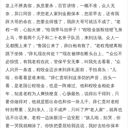
皇上不辨真假，执意要杀，百官讲情，一概不准，众人无
奈，异口同音，求您老人家到金殿保本，您若早去，还有我
薛大哥的命在，您要去得慢了，我薛大哥可就活不成了。”老
程一听，心如火燎，“给我带马抬斧子！”程咬金扳鞍纽镫飞身
上马，带着两个儿子和二十名斧子队员，来到法场。众人一
见都围上来了；“鲁国公来了，薛白袍有救了。”老程甩镫离鞍
跳下坐骑，“薛礼现在何处？”“现在被绑在断头台上。”“众位不
必惊慌，有我老程在此，管保平安无事，叫我先去看看。”众
人闪开一条道，程咬金迈步来到薛礼面前，手拍肩头：“儿
啦，你看看是谁来啦。”薛仁贵听到这亲切的声音，抬头一
看，是老国公程咬金，也是一阵难过。他和程咬金相处多
年，知道老程为人爽快梗直，心肠最热，说得出干得到，只
要你做得对，他就是豁出命也和你一块儿干。薛仁贵对老程
特别尊重，见到亲人，泣不成声，只叫了声“老人家”，就再也
说不出话来。老程一边抹眼泪一边安慰：“孩儿啦，别哭，你
要一哭我就糊涂了。你快把委屈给我说说，我好去给你保本