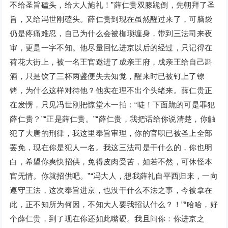
不给圣旨磕头，给大人施礼！”薛仁贵双膝跪倒，先朝拜了圣
旨，又给冯世刚磕头。薛仁贵到现在虽然醒过来了，可脑袋
仍是疼痛难忍，自己为什么会被枷琐缠身，带到三法司来夜
审，更是一字不知。他尽量回忆进京以后的经过，只记得在
荷花大街上，被一名王官邀进了成亲王府，成亲王给自己斟
酒，只是饮了三杯两盏便失去知觉，醒来时已被钉上了镣
铐，为什么这样对待他？他实在理不出个头绪来。薛仁贵正
在发愣，只见冯世刚把惊堂木一拍：“唗！下面跪的可是罪犯
薛仁贵？”“正是薛仁贵。”“薛仁贵，我把话给你说清楚，你触
犯了大唐的刑律，我这里奉旨审理，你的官职已被圣上全部
罢免，现在你是犯人一名。我这三法司是干什么的，你也明
白，希望你爽快招供，免得皮肉受苦，如若不然，可休怪本
官无情。你就招供吧。”“冯大人，想我薛礼自平西归来，一向
遵守王法，这次奉旨进京，也没干什么不法之事，今被拿在
此，正不知所为何因，不知大人要我招认什么？！”“哈哈，好
个薛仁贵，到了现在你还如此嘴硬。我且问你：你进京之