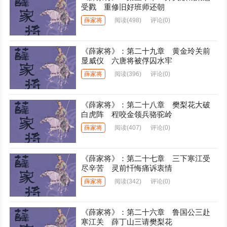
受戮 重修旧好班师还朝
薛家将
阅读
(498)
评论(0)
《薛家将》：第二十九章 黄金玲关前
显威仪 六唐将被俘囚水牢
薛家将
阅读
(396)
评论(0)
《薛家将》：第二十八章 樊梨花大破
白虎阵 程咬金领兵骆驼岭
薛家将
阅读
(407)
评论(0)
《薛家将》：第二十七章 三下寒江受
尽辛苦 灵前忏悔痛诉衷情
薛家将
阅读
(342)
评论(0)
《薛家将》：第二十六章 鲁国公三赴
寒江关 薛丁山三请樊梨花