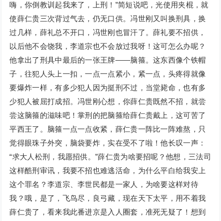
嗨，你倒教训起我来了，上刑！”简短说吧，光使用夹棍，就
使薛仁贵三次背过气去，仍无口供。冯世刚又叫换刑具，换
过几样，薛礼总不开口，冯世刚也冒汗了。薛礼要不招供，
以后他不会饶我，李道宗也不会放过我呀！这可怎么办呢？
他拿出了刑具中最后的一张王牌——脑箍。这东西像个铁帽
子，往犯人头上一扣，一点一点紧小，紧一点，头疼得就像
要爆炸一样，有多少犯人因为挺刑不过，当堂毙命，也有多
少犯人被屈打成招。冯世刚心想，你薛仁贵既然不招，就尝
尝这脑箍的滋味吧！掌刑的把脑箍给薛仁贵戴上，这可苦了
平西王了。脑箍一点一点收紧，薛仁贵一阵比一阵难熬，只
觉得眼珠子外突，脑袋要炸，实在受不了啦！他长叹一声：
“求大人松刑，我愿招供。”薛仁贵为啥要招呢？他想，三法司
这样酷刑审讯，我要不招也难逃活命，为什么平白给我安上
这个罪名？李道宗、李世民都是一家人，为啥要这样对待
我？哦，是了，飞鸟尽，良弓藏，现在天下太平，用不着我
薛仁贵了，看来我此番进京是入人圈套，准死无疑了！想到