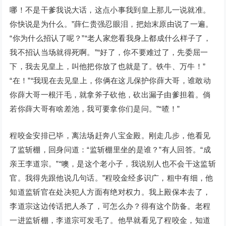
哪！不是干爹我说大话，这点小事我到皇上那儿一说就准。
你快说是为什么。”薛仁贵强忍眼泪，把始末原由说了一遍。
“你为什么招认了呢？”“老人家您看我身上都成什么样子了，
我不招认当场就得死啊。”“好了，你不要难过了，先委屈一
下，我去见皇上，叫他把你放了也就是了。铁牛、万牛！”
“在！”“我现在去见皇上，你俩在这儿保护你薛大哥，谁敢动
你薛大哥一根汗毛，就拿斧子砍他，砍出漏子由爹担着。倘
若你薛大哥有啥差池，我可要拿你们是问。”“喳！”
程咬金安排已毕，离法场赶奔八宝金殿。刚走几步，他看见
了监斩棚，回身问道：“监斩棚里坐的是谁？”有人回答。“成
亲王李道宗。”“噢，是这个老小子，我说别人也不会干这监斩
官。我得先跟他说几句话。”程咬金经多识广，粗中有细，他
知道监斩官在处决犯人方面有绝对权力。我上殿保本去了，
李道宗这边传话把人杀了，可怎么办？得有这个防备。老程
一进监斩棚，李道宗可发毛了。他早就看见了程咬金，知道