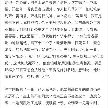
此他一阵心酸，对皇上完全失去了信任，这才喊了一声愿
招。冯世刚一听真是喜出望外，命人把刑具卸下，把纸笔放
到薛仁贵面前。薛礼两眼失神，向上说道：“冯世刚，我可是
挺刑不过，屈打成招，你只要对得起良心。我与翠云公主素
不相识，何来打死公主之事？但要不招，看来你不会放我。
罢罢罢，我这里招下，你就给我个斩字得了。”薛仁贵说罢，
吃力地掂起笔，写下十二个字：吃酒带醉，打死公主，安心
谋反。然后把笔一扔，就瘫在地上。冯世刚拿过供词一看，
虽没写“因奸不允”，但已承认“打死公主”，更何况加上“安心谋
反”，这就构成死罪了。他也怕继续用刑把薛仁贵整死，要是
那样文武百官怎会放过他？干脆见好就收吧。想到此，他让
薛礼画了供，然后押回大牢。
冯世刚折腾了一夜，已天光见亮。他拿着薛仁贵的供词仍是
忐忑不安：皇上能不能同意？成亲王会不会答应？一边想心
事，一边胡乱吃了点饭，便顺轿上朝。众朝臣一见冯世刚，