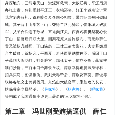
身探地穴，三箭定天山，淤泥河救驾，大败辽兵，平辽后惩
办张士贵，薛礼受封平辽王，衣锦还乡。奸王李道宗设计翠
花宫陷害薛礼，得程咬金及众国公相救，带罪征西被困锁阳
城。其子薛丁山学艺下山，夺得二路元帅印，锁阳城大破敌
军，父子合兵连下数城，直逼樊江关。西夏名将樊梨花心爱
丁山，招赘后归顺大唐。因梨花原来曾许杨凡，而元帅薛仁
贵又被杨凡射死。丁山恼怒，三休三请樊梨花，夫妻释嫌后
合力破敌，斩杨凡，平西夏，迫使西夏纳贡称臣。后因丁山
子薛刚大闹花灯，打死脏官，踢死太子，惊崩圣驾，薛家被
满门抄斩，三百余口合葬铁丘坟。薛刚幸得逃脱匿身绿林，
招兵买马，图谋报仇。武则天称帝后，薛刚及薛葵、薛蛟等
联络各地义士兴兵伐周。九焰山大破官军，乘胜攻入长安，
扶保睿宗李旦登基。《
薛家将
》、《
杨家将
》、《
呼家将
》
等构成了我国通俗小说史上著名的“三大家将小说”。
第二章 冯世刚受贿搞逼供 薛仁