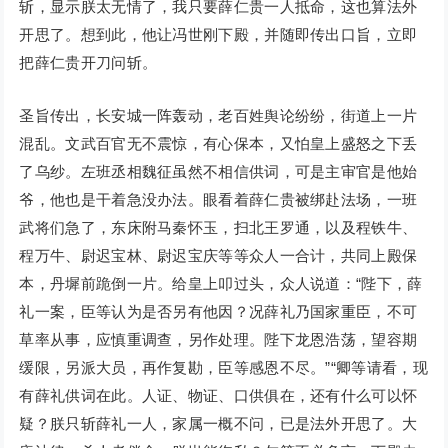
斩，显示朕太无情了，我只要薛仁贵一人抵命，这也算法外
开思了。想到此，他让冯世刚下殿，并随即传出口旨，立即
把薛仁贵开刀问斩。
圣旨传出，长安城一阵轰动，老百姓舆论纷纷，街道上一片
混乱。文武百官无不震惊，有心保本，又怕皇上盛怒之下丢
了乌纱。左班丞相魏征虽然不相信供词，可是主审官是他始
爷，他也是干着急没办法。眼看着薛仁贵被绑赴法场，一班
武将们急了，东床附马秦怀玉，扫北王罗通，以及程铁牛、
程万牛、尉迟宝林、尉迟宝庆等等众人一合计，共同上殿保
本，丹墀前跪倒一片。给皇上叩过头，众人说道：“陛下，薛
礼一案，臣等认为是否另有他因？况薛礼乃国家重臣，不可
草率从事，应慎重调查，另作处理。陛下龙恩浩荡，望容期
缓限，另派大员，再作复勘，臣等感恩不尽。”“卿等请看，现
有薛礼供词在此。人证、物证、口供俱在，还有什么可以怀
疑？朕只斩薛礼一人，家属一概不问，已是法外开思了。大