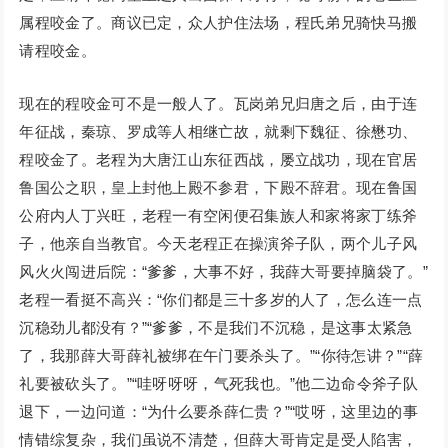
属程咬金了。商议已定，众人护住法场，程氏弟兄骑快马搬
请程咬金。
现在的程咬金可不是一般人了。瓦岗弟兄归唐之后，由于连
年征战，秦琼、罗成等人相继亡故，就剩下魏征、徐懋功、
程咬金了。老程为大唐江山东征西战，屡立战功，现在官居
鲁国公之职，皇上封他上殿不参君，下殿不辞君。现在鲁国
公府内人丁兴旺，老程一有空闲便召集族人和家将家丁练斧
子，他亲自当教官。今天老程正在操演斧子队，两个儿子风
风火火闯进后院：“爹爹，大事不好，我薛大哥要掉脑袋了。”
老程一看挺不高兴：“你们都是三十多岁的人了，怎么连一点
沉稳劲儿都没有？”“爹爹，不是我们不沉稳，是这事太紧急
了，我那薛大哥薛礼被绑在午门要杀头了。”“你待怎讲？”“薛
礼要被砍头了。”“哇呀呀呀，气死我也。”他二边命令斧子队
退下，一边问道：“为什么要杀薛仁贵？”“哎呀，这里边的事
情错综复杂，我们虽说不清楚，但薛大哥肯定是受人陷害，