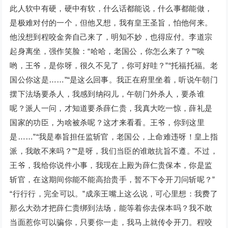
此人软中有硬，硬中有软，什么话都能说，什么事都能做，
是极难对付的一个，但他又想，我有皇王圣旨，怕他何来。
他没想到程咬金奔自己来了，明知不妙，也得应付。李道宗
起身离坐，强作笑脸：“哈哈，老国公，你怎么来了？”“唉
哟，王爷，是你呀，很久不见了，你可好哇？”“托福托福。老
国公你这是……”“是这么回事。我正在府里坐着，听说午朝门
摆下法场要杀人，我感到纳闷儿，午朝门外杀人，要杀谁
呢？派人一问，才知道要杀薛仁贵，我真大吃一惊，薛礼是
国家的功臣，为啥被杀呢？这才来看看。王爷，你到这里
是……”“我是奉旨担任监斩官，老国公，上命难违呀！皇上指
派，我敢不来吗？”“是呀，我们当臣的谁敢抗旨不遵。不过，
王爷，我给你说件小事，我现在上殿为薛仁贵保本，你是监
斩官，在这期间你能不能高抬贵手，暂不下令开刀问斩呢？”
“行行行，完全可以。”成亲王嘴上这么说，可心里想：我费了
那么大劲才把薛仁贵绑到法场，能等着你去保本吗？我不敢
当面惹你可以骗你，只要你一走，我马上就传令开刀。程咬