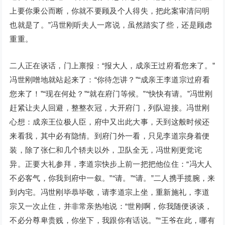
上要你秉公而断，你就不要顾及个人得失，把此案审清问明
也就是了。”冯世刚听夫人一席说，虽然踏实了些，还是顾虑
重重。
二人正在谈话，门上禀报：“报大人，成亲王过府看您来了。”
冯世刚噌地就站起来了：“你待怎讲？”“成亲王李道宗过府看
您来了！”“现在何处？”“就在府门等候。”“快快有请。”冯世刚
赶紧让夫人回避，整整衣冠，大开府门，列队迎接。冯世刚
心想：成亲王位极人臣，府中又出此大事，天到这般时候还
来看我，其中必有隐情。到府门外一看，只见李道宗身着便
装，除了张仁和几个轿夫以外，卫队全无，冯世刚更觉诧
异。正要大礼参拜，李道宗快步上前一把把他位住：“冯大人
不必客气，你我到府中一叙。”“请。”“请。”二人携手揽腕，来
到内宅。冯世刚毕恭毕敬，请李道宗上坐，重新施礼，李道
宗又一次止住，并非常亲热地说：“世刚啊，你我随便谈谈，
不必分尊卑贵贱，你坐下，我跟你有话说。”“王爷在此，哪有