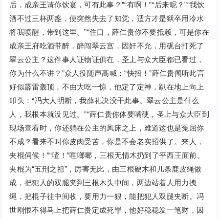
后，成亲王请你饮宴，可有此事？”“有啊！”“后来呢？”“我饮
酒不过三杯两盏，便突然失去了知觉，适方才是狱卒用冷水
将我喷醒，带到这里。”“住口，薛仁贵你不要抵赖，可是你在
成亲王府吃酒带醉，醉闯翠云宫，因奸不允，用砚台打死了
翠云公主？这件事人证物证俱在，圣上与众大臣都已看过，
你为什么不讲？”众人役随声高喊：“快招！”薛仁贵闻听此言
好似霹雷轰顶，不由大吃一惊，他定了定神，趴在地上向上
叩头：“冯大人明断，我薛礼决没干此事。翠云公主是什么
人，我根本就没见过。”“薛仁贵你体要嘴硬，圣上与众大臣到
现场查看时，你还躺在公主的凤床之上，难道这也是冤屈你
不成？看来不叫你皮肉受苦，你是不会老实招供了。来人，
夹棍伺候！”“喳！”嘡啷啷，三根无情木扔到了平西王面前。
夹棍为“五刑之祖”，厉害无比，由三根硬木和几条鹿皮绳做
成，把犯人的双腿夹到三根木头中间，两边站着人用力拽
绳，把棍子往中间收，要用力一狠，能把犯人双腿夹断。冯
世刚恨不得马上把薛仁贵定成死罪，他好稳稳发一笔财，因