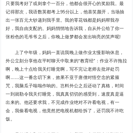
只要我考好了或则拿个一百分，他都会很开心的奖励我。最
记得那次，我语数英都考上95分以上，他喜笑颜开，当场抽
出一张百元大钞递到我手里。我的零花钱都是妈妈帮我存
好，我自由支配的。妈妈悄悄地告诉我，自从外公给了你一
张粉色的毛爷爷之后，你晚上做梦都会发出响亮的笑声呢!
上了中年级，妈妈一直说我晚上做作业太慢影响休息，
外公立刻分享他在平时聊天中取来的“教育经”：作业不许拖拉
啊，晚上十点给我关灯睡觉啊，写不完让老师去批评处罚
啊……这一番念叨下来，效果不亚于唐僧对悟空念的紧箍
咒，我脑瓜子嗡嗡作响的。岂料外公之后还动了真格，时间
一到就勒令我关灯睡觉，我真真切切的感受到，速度真是逼
出来的。他还要求我，不完成作业绝对不许看电视，有一
会，我偷看电视，他竟然把电视机都给拆了，还罚我不许吃
饭。