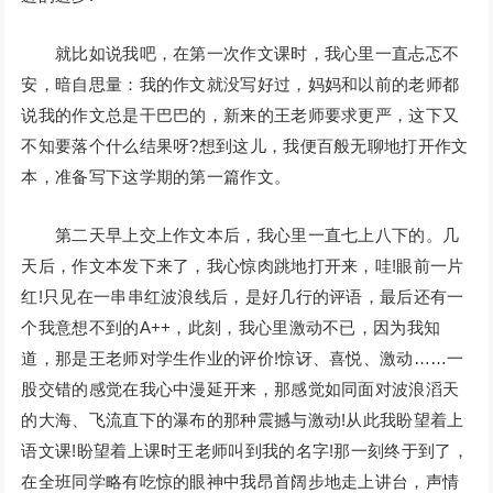
就比如说我吧，在第一次作文课时，我心里一直忐忑不
安，暗自思量：我的作文就没写好过，妈妈和以前的老师都
说我的作文总是干巴巴的，新来的王老师要求更严，这下又
不知要落个什么结果呀?想到这儿，我便百般无聊地打开作文
本，准备写下这学期的第一篇作文。
第二天早上交上作文本后，我心里一直七上八下的。几
天后，作文本发下来了，我心惊肉跳地打开来，哇!眼前一片
红!只见在一串串红波浪线后，是好几行的评语，最后还有一
个我意想不到的A++，此刻，我心里激动不已，因为我知
道，那是王老师对学生作业的评价!惊讶、喜悦、激动……一
股交错的感觉在我心中漫延开来，那感觉如同面对波浪滔天
的大海、飞流直下的瀑布的那种震撼与激动!从此我盼望着上
语文课!盼望着上课时王老师叫到我的名字!那一刻终于到了，
在全班同学略有吃惊的眼神中我昂首阔步地走上讲台，声情