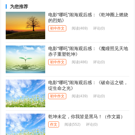
为您推荐
电影“哪吒”闹海观后感：《乾坤圈上燃烧
的烈焰》
初中作文
阅读
(469)
评论(0)
电影“哪吒”闹海观后感：《魔瞳照见天地
赤子重塑乾坤》
初中作文
阅读
(486)
评论(0)
电影“哪吒”闹海观后感：《破命运之锁，
绽生命之光》
初中作文
阅读
(439)
评论(0)
乾坤未定，你我皆是黑马！（作文篇）
作文
阅读
(552)
评论(0)