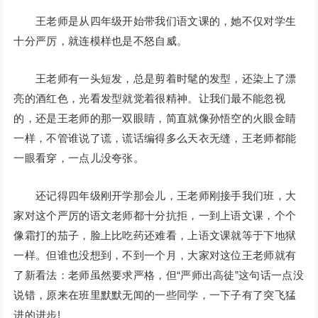
王老师是从四年级开始带我们语文课的，她不仅对学生
十分严厉，就连模样也是不怒自威。
王老师有一头短发，总是剪着时髦的发型，还染上了漂
亮的酒红色，光看发型就觉着很精神。让我们最不能忽视
的，还是王老师的那一双眼睛，简直就像孙悟空的火眼金睛
一样，不管谁说了谎，谎话编得多么天衣无缝，王老师都能
一眼看穿，一点儿没夸张。
还记得四年级刚开学那会儿，王老师刚接手我们班，大
家对这个严厉的语文老师都十分抗拒，一到上语文课，个个
像霜打的茄子，脸上比吃药还难看，上语文课就等于下地狱
一样。但谁也没想到，不到一个月，大家对这位王老师就有
了新看法：老师虽然要求严格，但“严师出高徒”这句话一点没
说错，原来在班里默默无闻的一些同学，一下子有了突飞猛
进的进步!