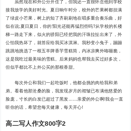
虽然现在和外公分开住了，但我还一直很怀念他到学校
接我放学的美好时光。夏日晌午时分，校外的芒果树都挂满
了绿皮小芒果，树上的知了齐刷刷地在唱多重合奏乐曲，好
似在说;夏日夏日，你的’阳光还能再猛烈些吗?从学校的长楼
梯一路走下来，似火的骄阳已经把我的汗珠拉扯出来了，外
公怕我热坏了，就答应给我买冰淇淋。我秒变小兔子，蹦蹦
跳跳地挑选了一根五羊牌香芋雪糕筒，内冰凉爽外咯嘣脆，
这是我吃过最美味的雪糕。后来妈妈也帮我去买过好多次，
但似乎都比不上外公买的那根香甜。
每次外公和我们一起吃饭时，他都会挑的肉给我和弟
弟。看着他那沧桑的脸，我发现岁月的褶皱已布满他慈爱的
脸庞，寸长的白发已超过了黑发……亲爱的外公啊!我会一直
听你的话，希望您每天健康，每天开心!
高二写人作文800字2