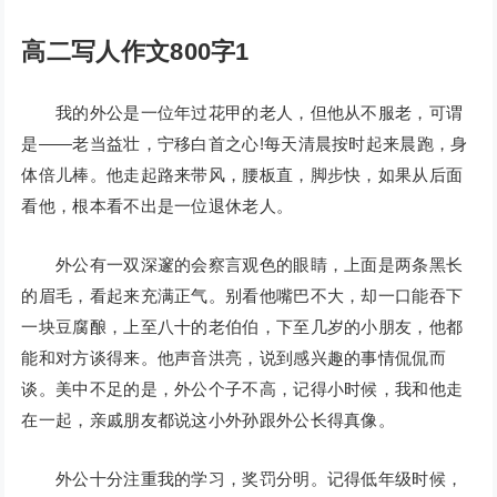
高二写人作文800字1
我的外公是一位年过花甲的老人，但他从不服老，可谓
是——老当益壮，宁移白首之心!每天清晨按时起来晨跑，身
体倍儿棒。他走起路来带风，腰板直，脚步快，如果从后面
看他，根本看不出是一位退休老人。
外公有一双深邃的会察言观色的眼睛，上面是两条黑长
的眉毛，看起来充满正气。别看他嘴巴不大，却一口能吞下
一块豆腐酿，上至八十的老伯伯，下至几岁的小朋友，他都
能和对方谈得来。他声音洪亮，说到感兴趣的事情侃侃而
谈。美中不足的是，外公个子不高，记得小时候，我和他走
在一起，亲戚朋友都说这小外孙跟外公长得真像。
外公十分注重我的学习，奖罚分明。记得低年级时候，