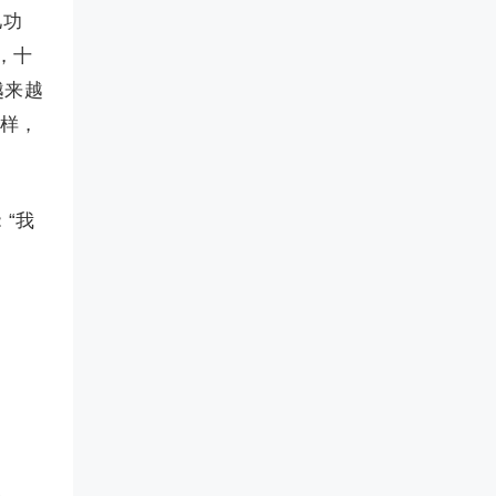
儿功
，十
越来越
这样，
“我