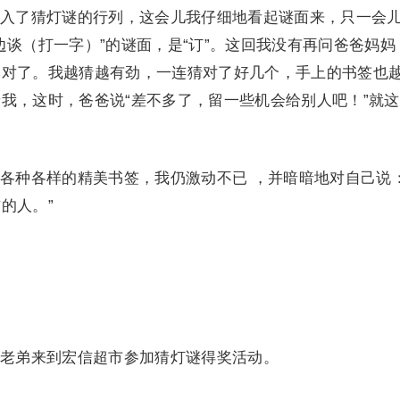
了猜灯谜的行列，这会儿我仔细地看起谜面来，只一会
边谈（打一字）”的谜面，是“订”。这回我没有再问爸爸妈妈
然对了。我越猜越有劲，一连猜对了好几个，手上的书签也
我，这时，爸爸说“差不多了，留一些机会给别人吧！”就
种各样的精美书签，我仍激动不已 ，并暗暗地对自己说：
的人。”
弟来到宏信超市参加猜灯谜得奖活动。