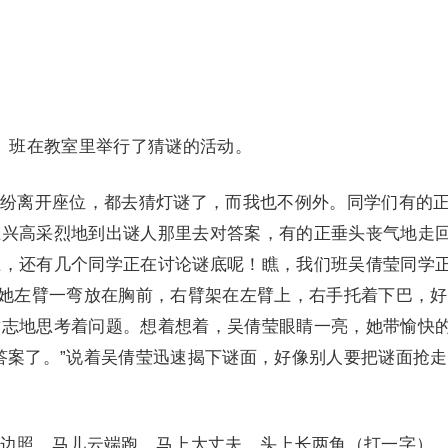
班在教室里举行了猜谜的活动。
离开座位，都去猜灯谜了，而我也不例外。同学们有的
正兴高采烈地到出谜人那里去对答案，有的正垂头丧气地走
上，还有几个同学正在讨论谜底呢！瞧，我们班吴倩莹同学
，她左臂一弯放在胸前，右臂架在左臂上，右手托着下巴，
致志地思考着问题。想着想着，吴倩莹眼睛一亮，她带愉快
答案了。”说着吴倩莹迅速揭下谜面，好像别人要把谜面抢
照，马儿云端跑，马上大丈夫，头上长两角（打一字）