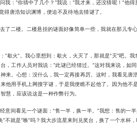
：”你猜中了几个？”我说：”我才来，还没猜呢！”他得
我觉得唐浩知识渊博，便迫不及待地去猜谜了。
了二楼。二楼悬挂的谜面好像简单一些，我就在那儿专
歇火”。我心里想到：歇火，火灭了，那就是”灭”吧。我
台，工作人员对我说：”此谜已经猜过。”这对我来说，如
过神来。心想：没什么，我一定再接再厉。这时，我看见唐
原来他用手机上网搜字谜，于是我便瞧不起他了。因为他不
的智慧，应该说这是一种作弊行为。
意间看见一个谜面：”售一半，换一半。”我想：售的一半
 “奂”不就是”唤”吗？我大步流星来到兑奖台，换了一个水杯