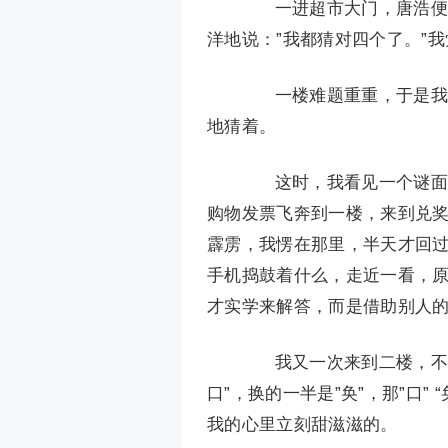
一进超市大门，唐浩便问我
洋地说：”我都猜对四个了。”
一楼难题重重，于是我去
地猜着。
这时，我看见一个谜面：”
购物发票飞奔到一楼，来到兑奖
霹雳，我愣在那里，半天才回
手机捣鼓着什么，走近一看，
才实学来解答，而是借助别人
我又一次来到二楼，不经
口”，换的一半是”奂”，那”口”
我的心里立刻甜滋滋的。