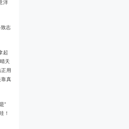
意洋
心致志
拿起
同晴天
浩正用
是靠真
是”
，哇！