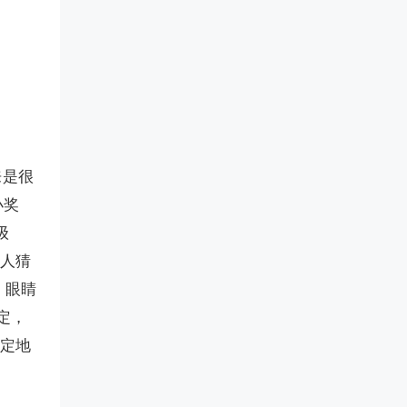
来是很
小奖
级
大人猜
，眼睛
定，
肯定地