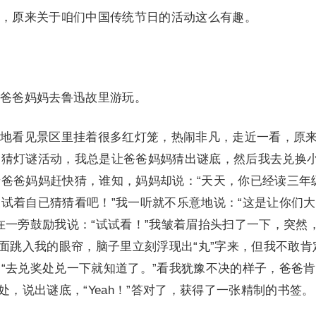
原来关于咱们中国传统节日的活动这么有趣。
爸妈妈去鲁迅故里游玩。
看见景区里挂着很多红灯笼，热闹非凡，走近一看，原
是猜灯谜活动，我总是让爸爸妈妈猜出谜底，然后我去兑换
爸爸妈妈赶快猜，谁知，妈妈却说：“天天，你已经读三年
试着自已猜猜看吧！”我一听就不乐意地说：“这是让你们
在一旁鼓励我说：“试试看！”我皱着眉抬头扫了一下，突然
谜面跳入我的眼帘，脑子里立刻浮现出“丸”字来，但我不敢肯
“去兑奖处兑一下就知道了。”看我犹豫不决的样子，爸爸
处，说出谜底，“Yeah！”答对了，获得了一张精制的书签。