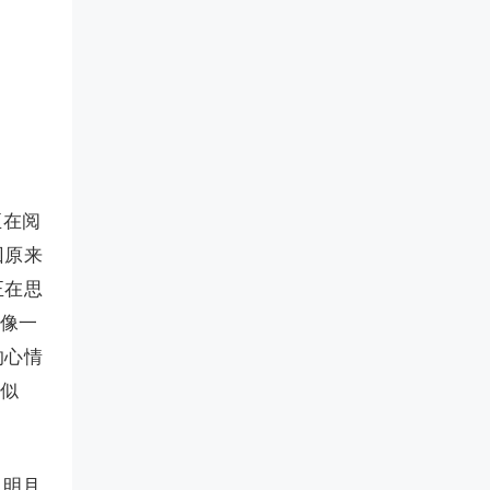
正在阅
回原来
正在思
好像一
的心情
走似
。明月