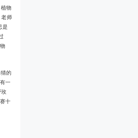
：植物
。老师
思是
过
植物
的猜的
还有一
野玫
比赛十