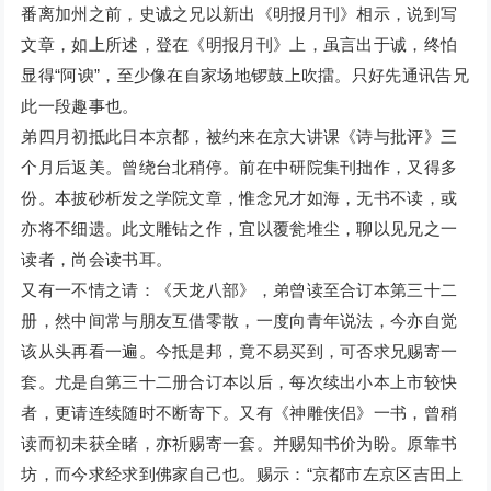
番离加州之前，史诚之兄以新出《明报月刊》相示，说到写
文章，如上所述，登在《明报月刊》上，虽言出于诚，终怕
显得“阿谀”，至少像在自家场地锣鼓上吹擂。只好先通讯告兄
此一段趣事也。
弟四月初抵此日本京都，被约来在京大讲课《诗与批评》三
个月后返美。曾绕台北稍停。前在中研院集刊拙作，又得多
份。本披砂析发之学院文章，惟念兄才如海，无书不读，或
亦将不细遗。此文雕钻之作，宜以覆瓮堆尘，聊以见兄之一
读者，尚会读书耳。
又有一不情之请：《天龙八部》，弟曾读至合订本第三十二
册，然中间常与朋友互借零散，一度向青年说法，今亦自觉
该从头再看一遍。今抵是邦，竟不易买到，可否求兄赐寄一
套。尤是自第三十二册合订本以后，每次续出小本上市较快
者，更请连续随时不断寄下。又有《神雕侠侣》一书，曾稍
读而初未获全睹，亦祈赐寄一套。并赐知书价为盼。原靠书
坊，而今求经求到佛家自己也。赐示：“京都市左京区吉田上