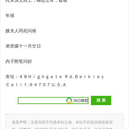
托宋淇兄转上，聊志念耳，兹颂
年禧
嫂夫人同此问候
弟世骧十一月廿日
内子附笔问好
舍址：４８Ｈｉｇｈｇａｔｅ Ｒｄ.Ｂｅｒｋｌｅｙ
Ｃａｌｉｆ.９４７０７Ｕ.Ｓ.Ａ
免责声明：文章内容不代表本站立场，本站不对其内容的真实