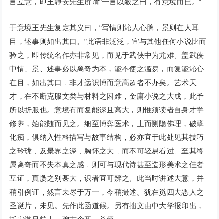
言立意，即王静安先生所谓“一言以蔽之曰，有意境而已。”
于意境王先生复定其义曰，“写情则沁人心脾，景则在人耳
目，述事则如出其口。”此语非泛泛，宜与其他任何小说比而
验之，即传统名作亦非常见，而见于武侠中为尤难。盖武侠
中情、景、述事必以离奇为本，能不使之滥易，而复能沁心
在目，如出其口，非才远识博而意高超者不办矣。艺术天
才，在不断克服文类与材料之困难，金庸小说之大成，此予
所以折服也。意境有而复能深且高大，则惟须读者自身才学
修养，始能随而见之。细至博弈医术，上而恻隐佛理，破孽
化痴，俱纳入性格描写与故事结构，必亦宜于此处见其技巧
之玲珑，及景界之深，胸怀之大，而不可轻易看过。至其终
属离奇而不失本真之感，则可与现代诗甚至造形美术之佳者
互证，真赝之别甚大，识者宜可辨之。此当时讲述大意，并
稍引例证，然言未尽于万一，今稍撮述。犹在觅四大恶人之
圣诞片，未见。先作此函道候。另有拙文由中大学报印出，