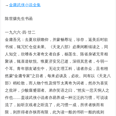
→
金庸武侠小说全集
陈世骧先生书函
一九六六·四·廿二
金庸吾兄：去夏欣获瞻仰，并蒙畅尊址，珍存，返美后时欲
书候，辄冗忙仓促未果。《天龙八部》必乘闲断续读之，同
人知交，欣嗜各大著奇文者自多，杨莲生、陈省身诸兄常相
聚谈，辄喜道钦悦。惟夏济安兄已逝，深得其意者，今弱一
个耳。青年朋友诸生中，无论文理工科，读者亦众，且有栩
然蒙“金庸专家”之目者，每来必谈及，必欢。间有以《天龙八
部》稍松散，而人物个性及情节太离奇为词者，然亦为喜笑
之批评，少酸腐蹙眉者。弟亦笑语之曰，“然实一悲天悯人之
作也……盖读武侠小说者亦易养成一种泛泛的习惯，可说读
流了，如听京戏者之听流了，此习惯一成，所求者狭而有
限，则所得者亦狭而有限，此为读一般的书听一般的戏则