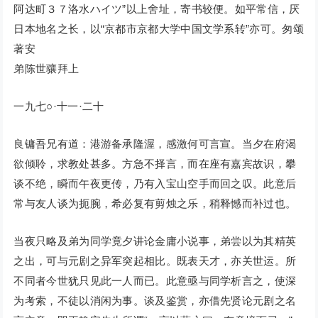
阿达町３７洛水ハイツ”以上舍址，寄书较便。如平常信，厌
日本地名之长，以“京都市京都大学中国文学系转”亦可。匆颂
著安
弟陈世骧拜上
一九七○·十一·二十
良镛吾兄有道：港游备承隆渥，感激何可言宣。当夕在府渴
欲倾聆，求教处甚多。方急不择言，而在座有嘉宾故识，攀
谈不绝，瞬而午夜更传，乃有入宝山空手而回之叹。此意后
常与友人谈为扼腕，希必复有剪烛之乐，稍释憾而补过也。
当夜只略及弟为同学竟夕讲论金庸小说事，弟尝以为其精英
之出，可与元剧之异军突起相比。既表天才，亦关世运。所
不同者今世犹只见此一人而已。此意亟与同学析言之，使深
为考索，不徒以消闲为事。谈及鉴赏，亦借先贤论元剧之名