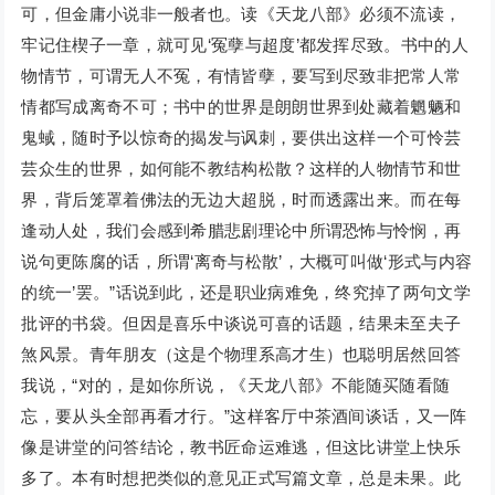
可，但金庸小说非一般者也。读《天龙八部》必须不流读，
牢记住楔子一章，就可见‘冤孽与超度’都发挥尽致。书中的人
物情节，可谓无人不冤，有情皆孽，要写到尽致非把常人常
情都写成离奇不可；书中的世界是朗朗世界到处藏着魍魉和
鬼蜮，随时予以惊奇的揭发与讽刺，要供出这样一个可怜芸
芸众生的世界，如何能不教结构松散？这样的人物情节和世
界，背后笼罩着佛法的无边大超脱，时而透露出来。而在每
逢动人处，我们会感到希腊悲剧理论中所谓恐怖与怜悯，再
说句更陈腐的话，所谓‘离奇与松散’，大概可叫做‘形式与内容
的统一’罢。”话说到此，还是职业病难免，终究掉了两句文学
批评的书袋。但因是喜乐中谈说可喜的话题，结果未至夫子
煞风景。青年朋友（这是个物理系高才生）也聪明居然回答
我说，“对的，是如你所说，《天龙八部》不能随买随看随
忘，要从头全部再看才行。”这样客厅中茶酒间谈话，又一阵
像是讲堂的问答结论，教书匠命运难逃，但这比讲堂上快乐
多了。本有时想把类似的意见正式写篇文章，总是未果。此