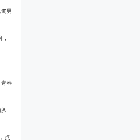
六旬男
湃，
。
，青春
的脚
，点