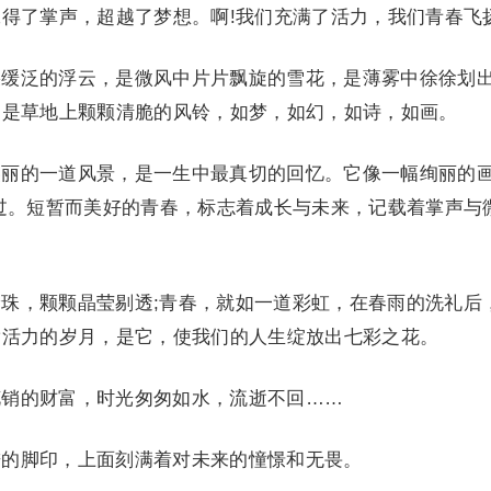
得了掌声，超越了梦想。啊!我们充满了活力，我们青春飞扬
缓泛的浮云，是微风中片片飘旋的雪花，是薄雾中徐徐划
，是草地上颗颗清脆的风铃，如梦，如幻，如诗，如画。
丽的一道风景，是一生中最真切的回忆。它像一幅绚丽的
过。短暂而美好的青春，标志着成长与未来，记载着掌声与
珠，颗颗晶莹剔透;青春，就如一道彩虹，在春雨的洗礼后
满活力的岁月，是它，使我们的人生绽放出七彩之花。
销的财富，时光匆匆如水，流逝不回……
的脚印，上面刻满着对未来的憧憬和无畏。