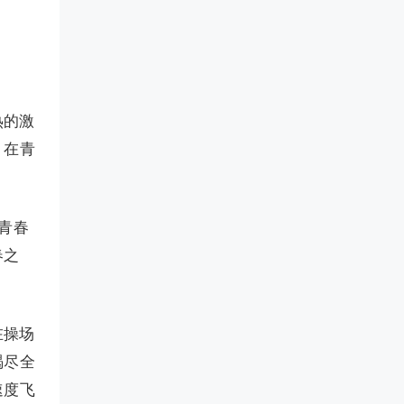
热的激
，在青
青春
春之
在操场
竭尽全
速度飞