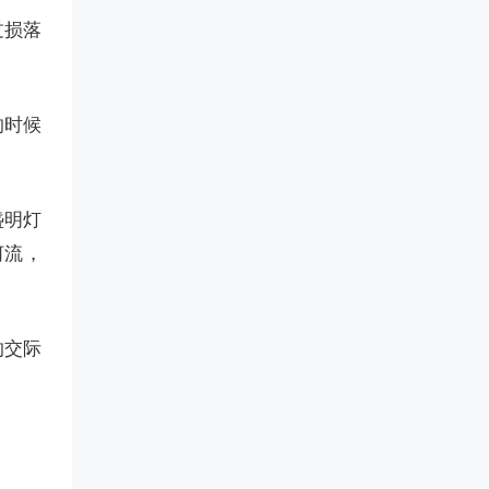
过损落
的时候
盏明灯
河流，
的交际
。