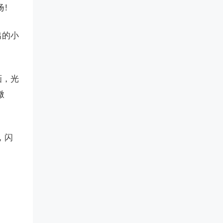
!
出的小
画，光
微
，闪