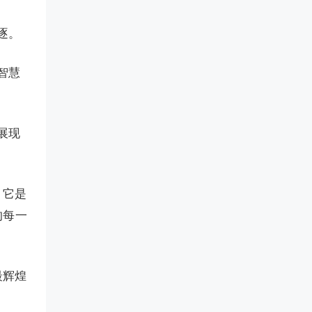
逐。
智慧
展现
。它是
的每一
最辉煌