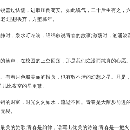
锐盖过怯懦，进取压倒苟安。如此锐气，二十后生有之，
老;理想丢弃，方堕暮年。
静时，泉水叮咚响，绵绵叙说青春的故事;激荡时，汹涌澎
的笑声，在校园的上空回荡，那是我们烂漫而纯真的心愿
。有着月色般美丽的报负，也有数不清的幻想之星。只是
星儿比夜空的星更繁。
销的财富，时光匆匆如水，流逝不回。青春是大踏步前进
和无畏。
美的赞歌;青春是韵律，谱写出优美的诗篇;青春是一把火