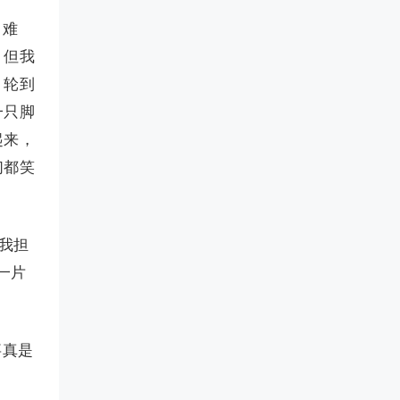
叫难
。但我
，轮到
一只脚
起来，
们都笑
我担
一片
事真是