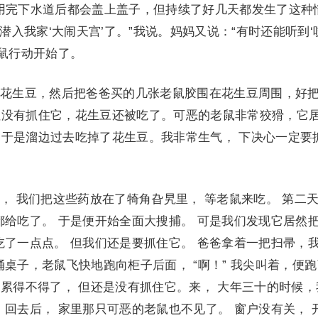
用完下水道后都会盖上盖子，但持续了好几天都发生了这种
鼠潜入我家‘大闹天宫’了。”我说。妈妈又说：“有时还能听到‘
捕鼠行动开始了。
生豆，然后把爸爸买的几张老鼠胶围在花生豆周围，好
但没有抓住它，花生豆还被吃了。可恶的老鼠非常狡猾，它
于是溜边过去吃掉了花生豆。我非常生气， 下决心一定要
我们把这些药放在了犄角旮旯里， 等老鼠来吃。 第二
都给吃了。 于是便开始全面大搜捕。 可是我们发现它居然
吃了一点点。 但我们还是要抓住它。 爸爸拿着一把扫帚，
桌子，老鼠飞快地跑向柜子后面， “啊！” 我尖叫着，便
样， 累得不得了， 但还是没有抓住它。来， 大年三十的时候
 回去后， 家里那只可恶的老鼠也不见了。 窗户没有关， 