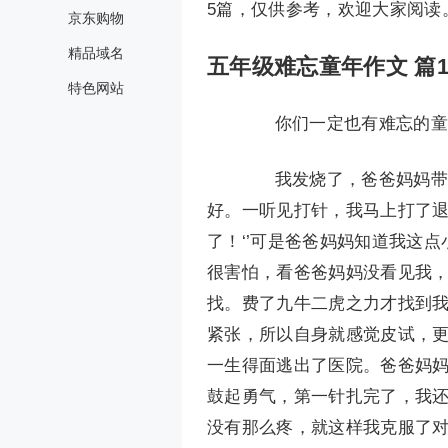
5篇，仅供参考，欢迎大家阅读
京东购物
精品域名
五年级难忘童年作文 篇
特色网站
你们一定也有难忘的童年
我发烧了，爸爸妈妈带我
好。一听见打针，我马上打了退
了！‘’可是爸爸妈妈知道我这
很害怕，看爸爸妈妈没看见我
找。费了九牛二虎之力才找到
紧张，所以自身就感觉皮试，
一生得面逃出了医院。爸爸妈
鼓起勇气，第一针扎完了，我
没有那么疼，就这样我克服了