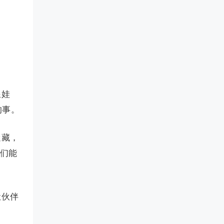
浪娃
的事。
迷藏，
伴们能
让伙伴