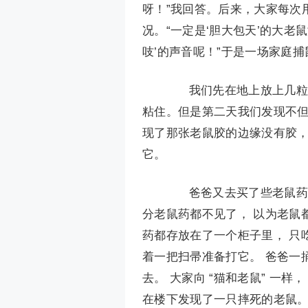
呀！”我回答。后来，大家每次
况。“一定是‘胆大包天’的大老
吱’的声音呢！”于是一场家庭
我们先在地上放上几粒花
粘住。但是第二天我们发现不
现了那张老鼠胶的边缘没有胶，
它。
爸爸又去买了些老鼠药， 
分老鼠药都不见了， 以为老鼠
药都存放在了一个柜子里， 只
着一把扫帚准备打它。 爸爸一捅
去。 大家向 “猫和老鼠” 一
在楼下发现了一只摔死的老鼠。