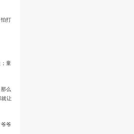
不怕打
娃；童
，那么
那就让
了爷爷