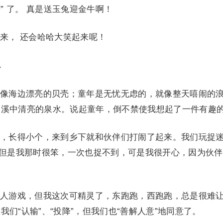
杀” 了。 真是送玉兔迎金牛啊！
， 还会哈哈大笑起来呢！
4
海边漂亮的贝壳；童年是无忧无虑的，就像整天嘻闹的
山溪中清亮的泉水。说起童年，倒不禁使我想起了一件有趣
长得小个，来到乡下就和伙伴们打闹了起来。我们玩捉
，但是我那时很笨，一次也捉不到，可是我很开心，因为伙
。
游戏，但我这次可精灵了，东跑跑，西跑跑，总是很难
们“认输”、“投降”，但我们也“善解人意”地同意了。