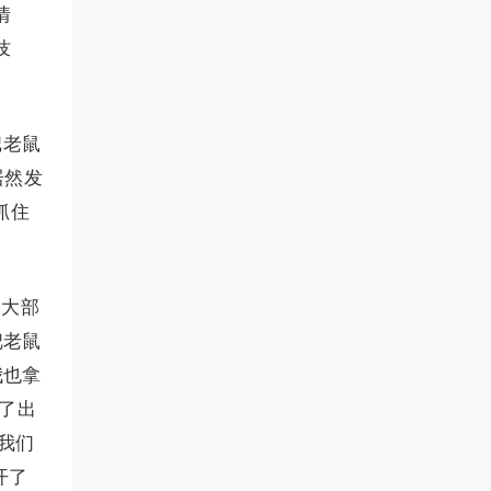
情
吱
把老鼠
居然发
抓住
天大部
把老鼠
我也拿
跑了出
，我们
开了