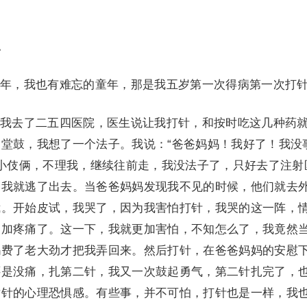
。
1
，我也有难忘的童年，那是我五岁第一次得病第一次打
去了二五四医院，医生说让我打针，和按时吃这几种药
堂鼓，我想了一个法子。我说：“爸爸妈妈！我好了！我没
点小伎俩，不理我，继续往前走，我没法子了，只好去了注射
，我就逃了出去。当爸爸妈妈发现我不见的时候，他们就去
我。开始皮试，我哭了，因为我害怕打针，我哭的这一阵，
更加疼痛了。这一下，我就更加害怕，不知怎么了，我竟然
妈费了老大劲才把我弄回来。然后打针，在爸爸妈妈的安慰
还是没痛，扎第二针，我又一次鼓起勇气，第二针扎完了，
对针的心理恐惧感。有些事，并不可怕，打针也是一样，我