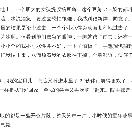
上，一个胆大的女孩提议摘豆角，这个豆角比一般的都
溪流，水流湍急，要过去恐怕很难，我感到很新鲜，同意了
商量的结果是论个过去。一个个小伙伴勇敢而顺利地过去了
右为难啊。但看到他们焦急的眼神，一脚就跨了过去，还有
，小小个的我那时水性并不好，一下子怕极了，手想招也招
忙把我拉上来，水滴顺着我的衣服往下掉，全身湿透，伙伴
，我的宝贝儿，怎么又掉进水里了？”伙伴们笑得更欢了，
”一样把我“拎”回家。全院的笑声又再次响了起来。院里都是
的都是一些开心片段，整天笑声一片，小时候的童年趣
乐气氛。