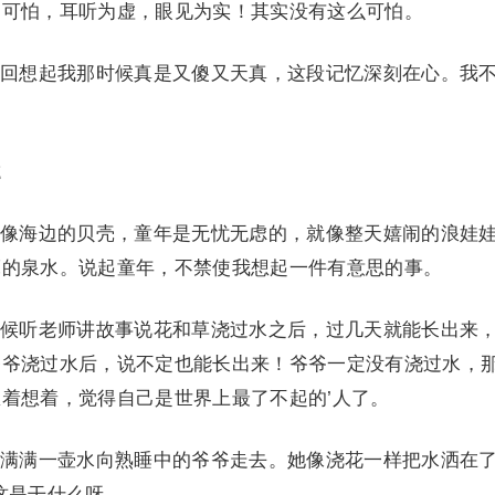
的可怕，耳听为虚，眼见为实！其实没有这么可怕。
想起我那时候真是又傻又天真，这段记忆深刻在心。我
2
海边的贝壳，童年是无忧无虑的，就像整天嬉闹的浪娃
亮的泉水。说起童年，不禁使我想起一件有意思的事。
听老师讲故事说花和草浇过水之后，过几天就能长出来
爷爷浇过水后，说不定也能长出来！爷爷一定没有浇过水，
着想着，觉得自己是世界上最了不起的’人了。
满一壶水向熟睡中的爷爷走去。她像浇花一样把水洒在
这是干什么呀