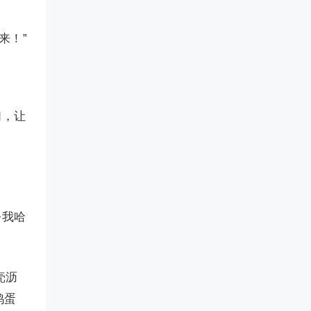
来！”
们，让
令我哈
壳沥
鸡蛋