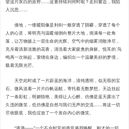
望这片灰白的原野……这要持续到何时呢？走到窗边，我陷
入沉思……
倏地，一缕暖阳像是利剑一般穿透了阴霾，穿透了每个
人的心灵，将明亮与温暖倾倒向整片大地，填满每一处角
落，让万物披上一层生命的光辉。空气中的烟雾消散净尽，
充斥着清新淡雅的花香，清洗着大家疲惫的身躯。悦耳的`鸟
鸣再一次响起，萦绕在身边，编织出一个温馨美好的梦境，
载着无限光芒。
天空此时成了一片蔚蓝的海洋，清纯透明，似无瑕的宝
石。微风送着一片片白帆远航，寄托着无数梦想。天边挂起
了一条彩虹，明媚惊艳，美得让人心醉。仿佛是蓝天露出了
久违的微笑，也仿佛是自然与我们无声的交流……将这一切
尽收眼底，我也绽放了一个发自内心的微笑。
“滴滴——”一个不合时宜的声音将我唤醒。刚才的一切，