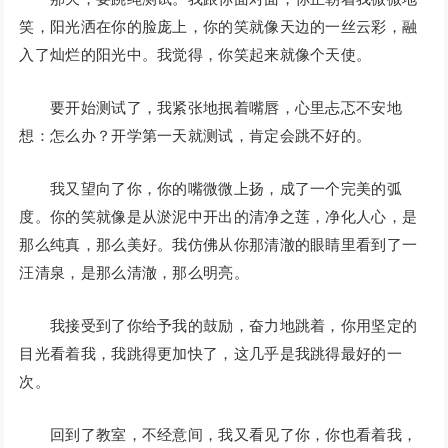
笑，阳光洒在你的脸庞上，你的笑就像天边的一丝云彩，融
入了灿烂的阳光中。我觉得，你笑起来就像个天使。
要开始测试了，我紧张地抿着嘴唇，心里忐忑不安地
想：怎么办？开学第一天就测试，肯定会跳不好的。
我又望向了你，你的嘴微微上扬，成了一个完美的弧
度。你的笑就像是从淤泥中开出的清净之莲，净化人心，是
那么纯真，那么美好。我仿佛从你那清澈的眼睛里看到了一
汪清泉，是那么清澈，那么明亮。
我接受到了你给予我的鼓励，奋力地跳着，你用坚定的
目光看着我，我跳得更加快了，这几乎是我跳得最好的一
次。
回到了教室，不经意间，我又看见了你，你也看着我，