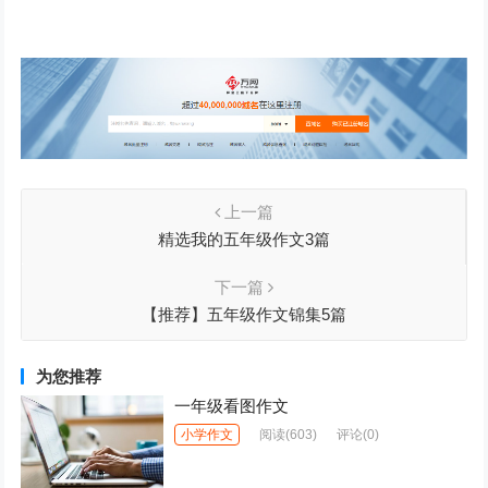
上一篇
精选我的五年级作文3篇
下一篇
【推荐】五年级作文锦集5篇
为您推荐
一年级看图作文
小学作文
阅读
(603)
评论(0)