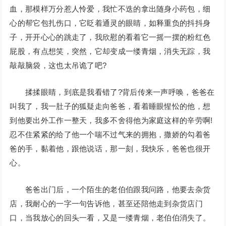
血，那模样万分惹人怜爱，我忙不迭的拿出随身小药包，细
心的帮它包扎伤口，它眨着通灵的眼睛，如释重负的抖抖身
子，开开心心的跳走了，我欣慰的看着它一摇一摆的粉红色
屁股，有点想笑，突然，它却变成一缕青烟，消失无踪，我
敲敲脑袋，这也太吊诡了吧?
揉揉眼睛，到底是我看错了?背后传来一声呼唤，爸爸在
叫我了，我一肚子的狐疑走向爸爸，看着睡眼惺忪的他，想
到他要出外工作一整天，我多不舍得他为家庭这样的辛劳啊!
忍不住紧紧的给了他一个喘不过气来的拥抱，撒娇的勾着爸
爸的手，黏着他，跟他说话，那一刻，我快乐，爸爸也很开
心。
爸爸出门后，一个陌生的老伯伯跟我问路，他要去杂货
店，我耐心的一字一句告诉他，甚至还陪他走到杂货店门
口，当我放心的回头一看，又是一缕青烟，老伯伯消失了。