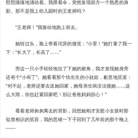
熙熙攘攘地涌动着。我撑着伞，突然发现前方一个熟悉的身
影。那不是我上幼儿园时的王老师吗？
“王老师！”我激动地跑上前去。
她转过头，脸上带着诧异的微笑：“小霏！”她打量了我一
下：“长大了，长高了……”
旁边一只小手轻轻地拉了下她的裙角，我才发现她身旁
还有个“小布丁”。她看看那个怯生生的小娃娃，歉意地笑道：
“对不起，老师还要去送她回家，她母亲生病没法接她……这
么大雨，你也赶紧回家吧！别让爸爸妈妈担心！”
看着老师匆匆离去的背影，回想她刚才安慰小女孩时那
似曾相识的笑容，我的思绪一下子回到了几年前的那个晚上
——