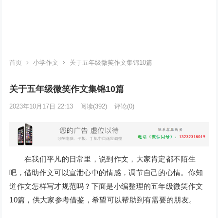
首页
小学作文
关于五年级微笑作文集锦10篇
关于五年级微笑作文集锦10篇
2023年10月17日 22:13
阅读
(392)
评论(0)
在我们平凡的日常里，说到作文，大家肯定都不陌生
吧，借助作文可以宣泄心中的情感，调节自己的心情。你知
道作文怎样写才规范吗？下面是小编整理的五年级微笑作文
10篇，供大家参考借鉴，希望可以帮助到有需要的朋友。