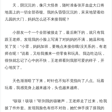
天，阴沉沉的，像只大怪兽，随时准备张开血盆大口将
地面上的一切全部吞噬。我的头昏昏沉沉的，呆呆地望着幼
儿园的大门，妈妈怎么还不来接我呢？
小朋友一个一个全部被接走了，最后剩下的，就只有我
跟王老师。发现我的小脸上写满了对妈妈的不满，她温和地
笑了笑：“小霏，妈妈加班，要晚点来接你哦!没关系的，有老
师在呢！”说着，又给我搬来一些零食和玩具。我边吃边玩，
很快就忘记了心中的不快，王老师看到我那可爱的样子，开
心地笑了。
天色渐渐暗了下来，时针也不知不觉指向了八点。玩着
玩着，我感觉身上越来越冷，头也越来越疼。
“咳咳！咳咳！”听到我的咳嗽声，王老师走了过来，给我
披了件外套。发现我脸色有些不对劲，她忙伸手摸了摸我的