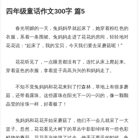
四年级童话作文300字 篇5
春光明媚的一天，兔妈妈早就起床了，她穿着粉红色的
衣服，系着一条围裙。兔妈妈走进了花花的房间，轻轻地对
花花说：“起床了，我的宝贝，今天我们要去采蘑菇呢！”
花花听见了，一点睡意都没有了，连忙从床上爬起来。
穿着蓝色的衣服，拿着篮子高高兴兴的和妈妈走了。
不知不觉兔妈妈和花花来到了打森林，草地上有很多蘑
菇，还带着露珠。这些露珠在阳光下一闪一闪的，像一颗颗
晶莹的珍珠一样，好看极了！
兔妈妈和花花开始采蘑菇了，他们不一会儿就采了一大
篮子。忽然，花花看见大树下的草丛中影影绰绰有一些色彩
鲜艳的蘑菇，花花高兴地跳了过去，伸手正要采的时候，兔