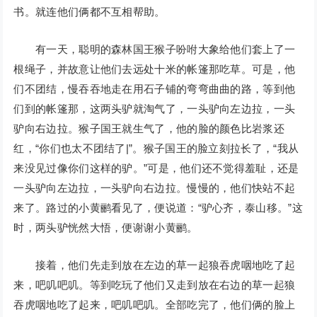
书。就连他们俩都不互相帮助。
有一天，聪明的森林国王猴子吩咐大象给他们套上了一
根绳子，并故意让他们去远处十米的帐篷那吃草。可是，他
们不团结，慢吞吞地走在用石子铺的弯弯曲曲的路，等到他
们到的帐篷那，这两头驴就淘气了，一头驴向左边拉，一头
驴向右边拉。猴子国王就生气了，他的脸的颜色比岩浆还
红，“你们也太不团结了|”。猴子国王的脸立刻拉长了，“我从
来没见过像你们这样的驴。”可是，他们还不觉得羞耻，还是
一头驴向左边拉，一头驴向右边拉。慢慢的，他们快站不起
来了。路过的小黄鹂看见了，便说道：“驴心齐，泰山移。”这
时，两头驴恍然大悟，便谢谢小黄鹂。
接着，他们先走到放在左边的草一起狼吞虎咽地吃了起
来，吧叽吧叽。等到吃玩了他们又走到放在右边的草一起狼
吞虎咽地吃了起来，吧叽吧叽。全部吃完了，他们俩的脸上