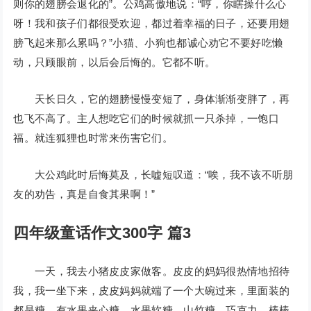
则你的翅膀会退化的”。公鸡高傲地说：“哼，你瞎操什么心
呀！我和孩子们都很受欢迎，都过着幸福的日子，还要用翅
膀飞起来那么累吗？”小猫、小狗也都诚心劝它不要好吃懒
动，只顾眼前，以后会后悔的。它都不听。
天长日久，它的翅膀慢慢变短了，身体渐渐变胖了，再
也飞不高了。主人想吃它们的时候就抓一只杀掉，一饱口
福。就连狐狸也时常来伤害它们。
大公鸡此时后悔莫及，长嘘短叹道：“唉，我不该不听朋
友的劝告，真是自食其果啊！”
四年级童话作文300字 篇3
一天，我去小猪皮皮家做客。皮皮的妈妈很热情地招待
我，我一坐下来，皮皮妈妈就端了一个大碗过来，里面装的
都是糖，有水果夹心糖、水果软糖、山竹糖、巧克力、棒棒