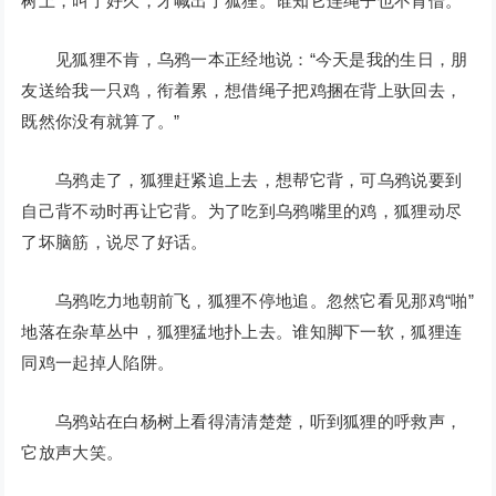
树上，叫了好久，才喊出了狐狸。谁知它连绳子也不肯借。
见狐狸不肯，乌鸦一本正经地说：“今天是我的生日，朋
友送给我一只鸡，衔着累，想借绳子把鸡捆在背上驮回去，
既然你没有就算了。”
乌鸦走了，狐狸赶紧追上去，想帮它背，可乌鸦说要到
自己背不动时再让它背。为了吃到乌鸦嘴里的鸡，狐狸动尽
了坏脑筋，说尽了好话。
乌鸦吃力地朝前飞，狐狸不停地追。忽然它看见那鸡“啪”
地落在杂草丛中，狐狸猛地扑上去。谁知脚下一软，狐狸连
同鸡一起掉人陷阱。
乌鸦站在白杨树上看得清清楚楚，听到狐狸的呼救声，
它放声大笑。