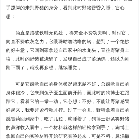
手蹑脚的来到野猪的身旁，看到此时野猪昏昏入睡，它心
想：
简直是踏破铁鞋无觅处 ，得来全不费功夫啊，对付它，
简直不费吹灰之力，它眼珠咕噜咕噜的转，想到了一个绝妙
的好主意，它回到家拿起自己家中的水龙头，直往野猪身上
喷，此时的野猪被浇醒了，发现自己成了落汤鸡，还以为刚
刚下雨了，就没再多想，继续睡觉，
可是它感觉自己的身体状况越来越不好，总感觉自己的
身体很冷，它来到兔子医生面前开药，而此时的狗博士在跟
踪它，看着它的一举一动，它心想：不好，不能让野猪感冒
好起来，我要赶紧行动才行。过了一会儿，野猪拿着自己的
感冒药回到家中，吃了几粒，就睡着了，狗博士赶紧将野猪
的鼻涕收入囊中，一个材料就这样的轻松拿到手了，狗博士
拿回自己的实验材料开始研究实验起来，可是不料，鼻涕撒