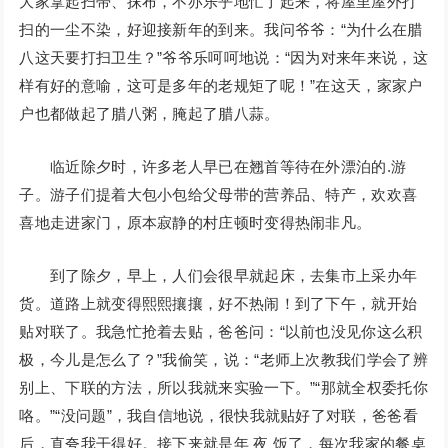
大家拿起扫帚、抹布，不亦乐乎地忙了起来，将屋里屋外打
扫的一尘不染，好迎接新年的到来。我问爷爷：“为什么在腊
八这天要打扫卫生？”爷爷乐呵呵地说：“因为对来年来说，这
样有好的意喻，这可是多年的老规矩了呢！”在这天，家家户
户也都做起了腊八粥，腌起了腊八蒜。
临近除夕时，许多老人早已在翘首等待在外漂泊的.游
子。游子们提着大包小包给父母带的营养品、特产，欢欢喜
喜地走进家门，原本寂静的村庄顿时变得热闹非凡。
到了除夕，早上，人们会很早就起床，去集市上采办年
货。道路上就变得熙熙攘攘，好不热闹！到了下午，就开始
贴对联了。我急忙抢着去贴，爸爸问：“以前也没见你这么积
极，今儿是怎么了？”我偷笑，说：“老师上次教我们学会了辨
别上、下联的方法，所以我就来实验一下。”“那就全权委托你
咯。”“没问题”，我自信地说，很快我就贴好了对联，爸爸看
后，直夸我干得好。接下来就是年 夜 饭了，每次我家的餐桌