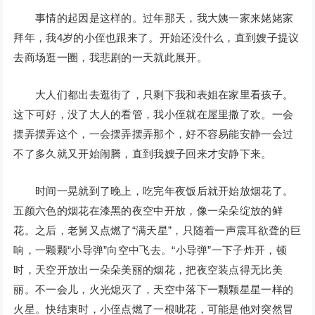
事情的起因是这样的。过年那天，我大姨一家来姥姥家
拜年，我4岁的小侄也跟来了。开始还没什么，直到嫂子提议
去商场逛一圈，我悲剧的一天就此展开。
大人们都出去逛街了，只剩下我和表姐在家里看孩子。
这下可好，没了大人的看管，我小侄就在屋里撒了欢。一会
摆弄摆弄这个，一会摆弄摆弄那个，好不容易能安静一会过
不了多久就又开始闹腾，直到我嫂子回来才安静下来。
时间一晃就到了晚上，吃完年夜饭后就开始放烟花了。
五颜六色的烟花在漆黑的夜空中开放，像一朵朵绽放的鲜
花。之后，老舅又点燃了“满天星”，只随着一声震耳欲聋的巨
响，一颗颗“小导弹”向空中飞去。“小导弹”一下子炸开，顿
时，天空开放出一朵朵美丽的烟花，把夜空装点得无比美
丽。不一会儿，火光熄灭了，天空中落下一颗颗星星一样的
火星。快结束时，小侄点燃了一根呲花，可能是他对突然冒