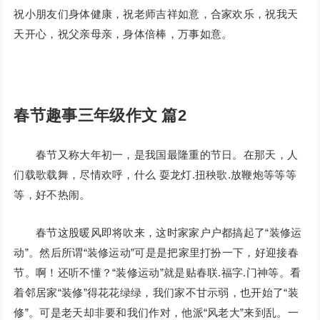
祝小朋友们身体健康，祝老师吉祥如意，合家欢乐，祝我天
天开心，祝父亲母亲，身体倍棒，万事如意。
春节趣事三年级作文 篇2
春节又称大年初一，是我国最隆重的节日。在那天，人
们载歌载舞，尽情欢呼，什么 耍龙灯.扭秧歌.放鞭炮等等等
等，好不热闹。
春节这股暖风即将吹来，这时家家户户都搞起了“装修运
动”。然后所谓“装修运动”可是是把家里打扮一下，好迎接春
节。啊！还听不懂？“装修运动”就是贴春联.福字.门神等。看
着邻居家“装修”得花花绿绿，我们家不甘示弱，也开始了“装
修”。可是老天却非要和我们作对，他派“风老大”来到乱。一