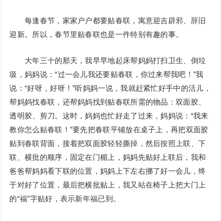
每逢春节，家家户户都要贴春联，寓意迎吉辟邪、辞旧
迎新。所以，春节里贴春联也是一件特别有趣的事。
大年三十的那天，我早早地起床帮妈妈打扫卫生、倒垃
圾，妈妈说：“过一会儿我还要贴春联，你过来帮我吧！”我
说：“好呀，好呀！”听妈妈一说，我就赶紧忙好手中的活儿，
帮妈妈找春联，还帮妈妈找到贴春联所需的物品：双面胶、
透明胶、剪刀。这时，妈妈也忙好走了过来，妈妈说：“我来
教你怎么贴春联！”要先把春联平铺放在桌子上，再把双面胶
贴到春联背面，接着把双面胶轻轻撕掉，然后按照上联、下
联、横批的顺序，固定在门楣上，妈妈先贴好上联后，我和
爸爸帮妈妈看下联的位置，妈妈上下左右挪了好一会儿，终
于对好了位置，最后把横批贴上，我又站在椅子上把大门上
的“福”字贴好，表示新年福已到。