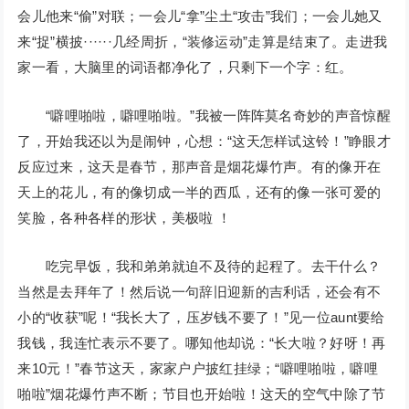
会儿他来“偷”对联；一会儿“拿”尘土“攻击”我们；一会儿她又
来“捉”横披······几经周折，“装修运动”走算是结束了。走进我
家一看，大脑里的词语都净化了，只剩下一个字：红。
“噼哩啪啦，噼哩啪啦。”我被一阵阵莫名奇妙的声音惊醒
了，开始我还以为是闹钟，心想：“这天怎样试这铃！”睁眼才
反应过来，这天是春节，那声音是烟花爆竹声。有的像开在
天上的花儿，有的像切成一半的西瓜，还有的像一张可爱的
笑脸，各种各样的形状，美极啦 ！
吃完早饭，我和弟弟就迫不及待的起程了。去干什么？
当然是去拜年了！然后说一句辞旧迎新的吉利话，还会有不
小的“收获”呢！“我长大了，压岁钱不要了！”见一位aunt要给
我钱，我连忙表示不要了。哪知他却说：“长大啦？好呀！再
来10元！”春节这天，家家户户披红挂绿；“噼哩啪啦，噼哩
啪啦”烟花爆竹声不断；节目也开始啦！这天的空气中除了节