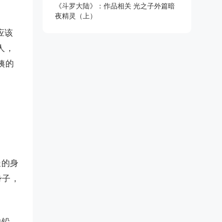
《斗罗大陆》：作品相关 光之子外篇暗
夜精灵（上）
应该
人，
姨的
长的身
身子，
的铅