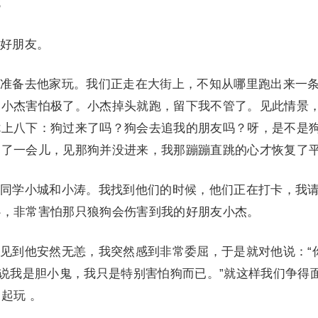
3
好朋友。
备去他家玩。我们正走在大街上，不知从哪里跑出来一
和小杰害怕极了。小杰掉头就跑，留下我不管了。见此情景
七上八下：狗过来了吗？狗会去追我的朋友吗？呀，是不是
过了一会儿，见那狗并没进来，我那蹦蹦直跳的心才恢复了
学小城和小涛。我找到他们的时候，他们正在打卡，我
心，非常害怕那只狼狗会伤害到我的好朋友小杰。
到他安然无恙，我突然感到非常委屈，于是就对他说：“
么说我是胆小鬼，我只是特别害怕狗而已。”就这样我们争得
起玩 。