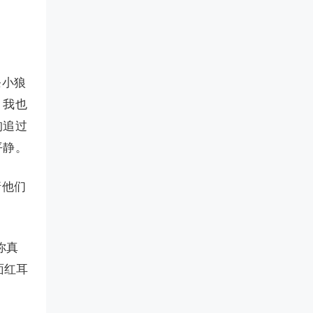
条小狼
，我也
狗追过
平静。
请他们
你真
面红耳