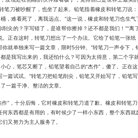
和转笔刀被吵醒了，也坐了起来。铅笔指着橡皮和转笔刀说：
桶，难看死了，离我远点。”这一说，橡皮和转笔刀也生气
你削尖的？字写错了，是谁帮你擦掉？还不都是我们！”“离
说。正在这时，转笔刀想出了一个办法。它给了铅笔一张纸
那你就单独来写一篇文章，限时5分钟。”转笔刀一声令下，
字都是我写出来的，我还怕什么？可因为太得意，第二个字
小心，笔芯又断了，铅笔望着自己的“杰作”，傻了。正在
写一篇试试。”转笔刀把铅笔削尖，铅笔又开始写了，铅笔
成了一篇干净、整洁的文章。
作”，十分后悔，它对橡皮和转笔刀道了歉。橡皮和转笔刀
任何东西都是有用的，有时候少了一样小东西，整个东西就
它们又努力为主人服务了。