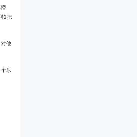
都懵
手帕把
，对他
一个乐