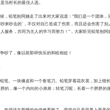
己是当村长的最佳人选。
，铅笔刨阿姨走了出来对大家说道：“我们是一个团体，
吵来吵去的`，不仅对自己造成了伤害，而且还会伤害了别
人服务，共同为主人的学习而努力！”，大家听完铅笔刨阿
吵了，像以前那样快乐的和睦相处！
2
笔、一块橡皮和一个卷笔刀。铅笔穿着花衣裳，加上细
胖胖的，像一个内向的小弟弟；转笔刀呢，长着一个胖胖的
发现还在熟睡的伙伴难看极了，觉得自己是世界上最美