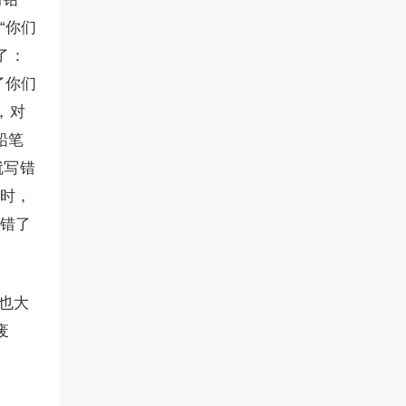
“你们
了：
了你们
，对
铅笔
就写错
这时，
写错了
也大
废