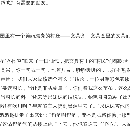
以帮助到有需要的朋友。
1
里有一个美丽漂亮的村庄——文具盒。文具盒里的文具
孙悟空”吹来了一口仙气，把文具村里的“村民”们都吹活
很高兴，你一句我一句，七嘴八舌，吵吵嚷嚷的……好不热
声音：“我们大家应该选个村长！”话落，一位身穿彩色衣
“要选村长，当让是非我莫属了，你们看我这么苗条，这么
当村长的料。”还未等尺妹妹的话说完，铅笔哥哥就站了出
你还有啥用啊？早就被主人扔到黑洞里去了。”尺妹妹被他
皮弟弟趁机走了出来说：“铅笔啊铅笔，要不是我帮你擦掉那
完这话铅笔气的从楼上跳了下去，他也被送去了“医院”。大