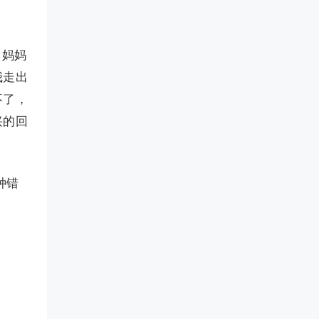
。妈妈
我走出
不了，
兴的回
种错