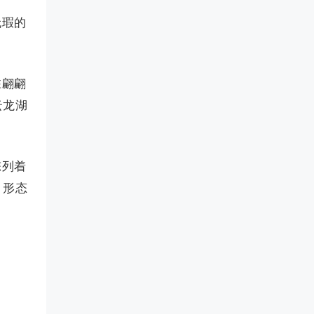
无瑕的
在翩翩
云龙湖
陈列着
，形态