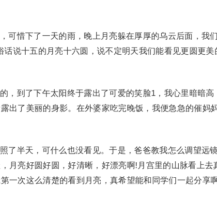
可惜下了一天的雨，晚上月亮躲在厚厚的乌云后面，我
，俗话说十五的月亮十六圆，说不定明天我们能看见更圆更美
，到了下午太阳终于露出了可爱的笑脸1，我心里暗暗高
渐露出了美丽的身影。在外婆家吃完晚饭，我便急急的催妈
。
了半天，可什么也没看见。于是，爸爸教我怎么调望远
，月亮好圆好圆，好清晰，好漂亮啊!月宫里的山脉看上去
第一次这么清楚的看到月亮，真希望能和同学们一起分享啊