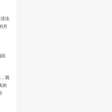
们没法
的月
妈回
镜，我
真的
!