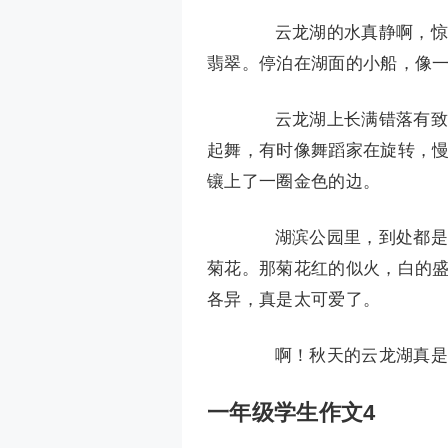
云龙湖的水真静啊，惊得
翡翠。停泊在湖面的小船，像
云龙湖上长满错落有致的
起舞，有时像舞蹈家在旋转，
镶上了一圈金色的边。
湖滨公园里，到处都是菊
菊花。那菊花红的似火，白的
各异，真是太可爱了。
啊！秋天的云龙湖真是
一年级学生作文4