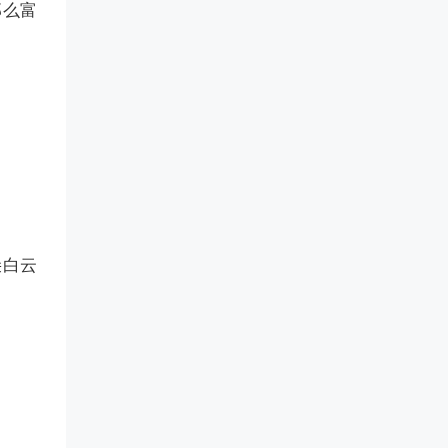
那么富
朵白云