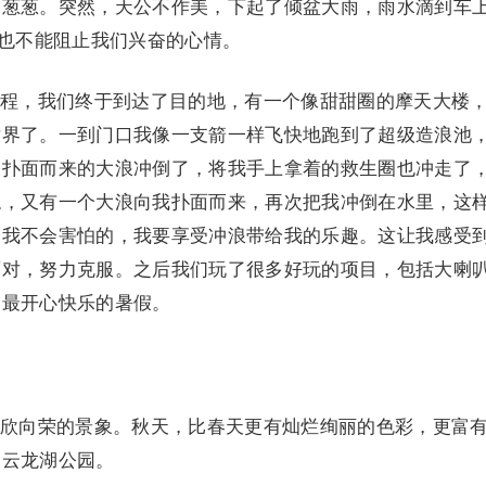
郁葱葱。突然，天公不作美，下起了倾盆大雨，雨水滴到车
样也不能阻止我们兴奋的心情。
，我们终于到达了目的地，有一个像甜甜圈的摩天大楼
世界了。一到门口我像一支箭一样飞快地跑到了超级造浪池
被扑面而来的大浪冲倒了，将我手上拿着的救生圈也冲走了
稳，又有一个大浪向我扑面而来，再次把我冲倒在水里，这
是我不会害怕的，我要享受冲浪带给我的乐趣。这让我感受
面对，努力克服。之后我们玩了很多好玩的项目，包括大喇
了最开心快乐的暑假。
向荣的景象。秋天，比春天更有灿烂绚丽的色彩，更富
的云龙湖公园。