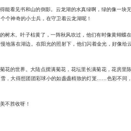
能看见书和山的倒影。云龙湖的水真绿啊，绿的像一块
一个个神奇的小士兵，在守卫着云龙湖呢！
树木。叶子枯黄了，一阵秋风吹过，他们有时像黄蝴蝶
慢慢地落在湖边。在阳光的照射下，他们闪着金光，好像给
花的世界。大陆点摆满菊花，花坛里长满菊花，花房里
盛雪，大得想团团彩球小的如盏盏精致的灯笼……色彩不同
美不胜收呀！