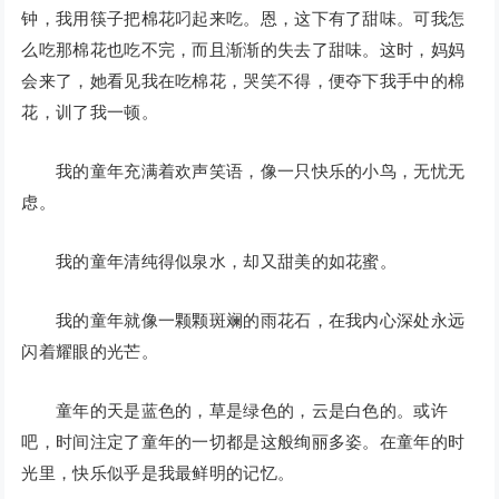
钟，我用筷子把棉花叼起来吃。恩，这下有了甜味。可我怎
么吃那棉花也吃不完，而且渐渐的失去了甜味。这时，妈妈
会来了，她看见我在吃棉花，哭笑不得，便夺下我手中的棉
花，训了我一顿。
我的童年充满着欢声笑语，像一只快乐的小鸟，无忧无
虑。
我的童年清纯得似泉水，却又甜美的如花蜜。
我的童年就像一颗颗斑斓的雨花石，在我内心深处永远
闪着耀眼的光芒。
童年的天是蓝色的，草是绿色的，云是白色的。或许
吧，时间注定了童年的一切都是这般绚丽多姿。在童年的时
光里，快乐似乎是我最鲜明的记忆。