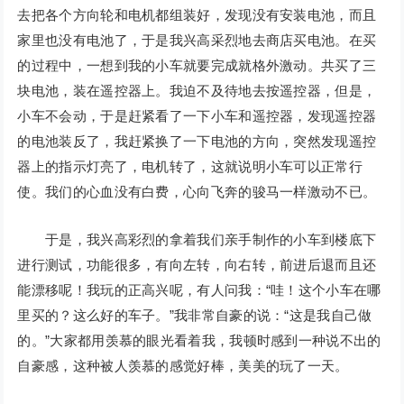
去把各个方向轮和电机都组装好，发现没有安装电池，而且
家里也没有电池了，于是我兴高采烈地去商店买电池。在买
的过程中，一想到我的小车就要完成就格外激动。共买了三
块电池，装在遥控器上。我迫不及待地去按遥控器，但是，
小车不会动，于是赶紧看了一下小车和遥控器，发现遥控器
的电池装反了，我赶紧换了一下电池的方向，突然发现遥控
器上的指示灯亮了，电机转了，这就说明小车可以正常行
使。我们的心血没有白费，心向飞奔的骏马一样激动不已。
于是，我兴高彩烈的拿着我们亲手制作的小车到楼底下
进行测试，功能很多，有向左转，向右转，前进后退而且还
能漂移呢！我玩的正高兴呢，有人问我：“哇！这个小车在哪
里买的？这么好的车子。”我非常自豪的说：“这是我自己做
的。”大家都用羡慕的眼光看着我，我顿时感到一种说不出的
自豪感，这种被人羡慕的感觉好棒，美美的玩了一天。