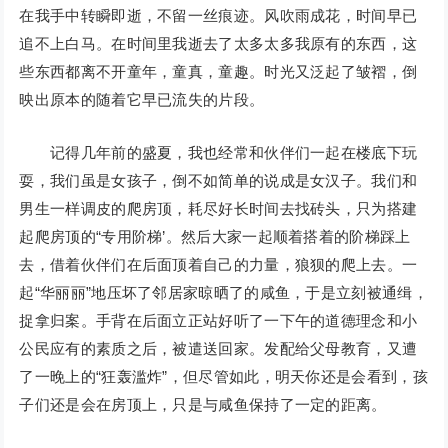
在我手中转瞬即逝，不留一丝痕迹。风吹雨成花，时间早已
追不上白马。在时间里我逝去了太多太多我原有的东西，这
些东西都离不开童年，童真，童趣。时光又泛起了皱褶，倒
映出原本的随着它早已流失的片段。
记得几年前的盛夏，我也经常和伙伴们一起在楼底下玩
耍，我们虽是女孩子，倒不如简单的说成是女汉子。我们和
男生一样调皮的爬房顶，耗尽好长时间去找砖头，只为搭建
起爬房顶的“专用阶梯’。然后大家一起顺着搭着的阶梯踩上
去，借着伙伴们在后面顶着自己的力量，狼狈的爬上去。一
起“华丽丽”地压坏了邻居家晾晒了的咸鱼，于是立刻被通缉，
捉拿归案。手背在后面立正站好听了一下午的道德理念和小
公民应有的素质之后，被遣送回家。发配给父母教育，又遭
了一晚上的“狂轰滥炸”，但尽管如此，明天你还是会看到，孩
子们还是会在房顶上，只是与咸鱼保持了一定的距离。