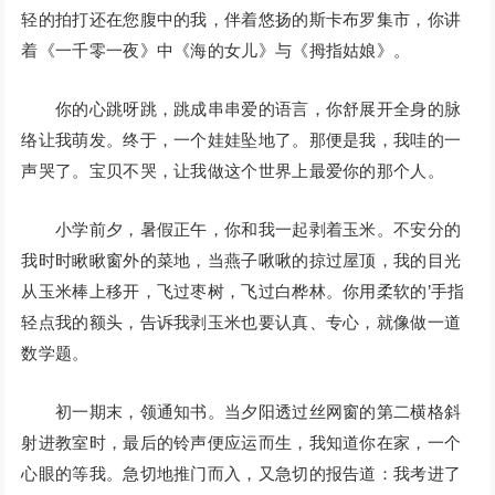
轻的拍打还在您腹中的我，伴着悠扬的斯卡布罗集市，你讲
着《一千零一夜》中《海的女儿》与《拇指姑娘》。
你的心跳呀跳，跳成串串爱的语言，你舒展开全身的脉
络让我萌发。终于，一个娃娃坠地了。那便是我，我哇的一
声哭了。宝贝不哭，让我做这个世界上最爱你的那个人。
小学前夕，暑假正午，你和我一起剥着玉米。不安分的
我时时瞅瞅窗外的菜地，当燕子啾啾的掠过屋顶，我的目光
从玉米棒上移开，飞过枣树，飞过白桦林。你用柔软的’手指
轻点我的额头，告诉我剥玉米也要认真、专心，就像做一道
数学题。
初一期末，领通知书。当夕阳透过丝网窗的第二横格斜
射进教室时，最后的铃声便应运而生，我知道你在家，一个
心眼的等我。急切地推门而入，又急切的报告道：我考进了