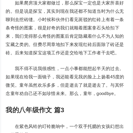
如果爬房顶大家都做过，那么探宝一定也是大家所喜好
的。但是说是探宝，其实到现在我还都不知道当时为什么无
聊到去挖砖缝。小时候和伙伴们看见斑驳的红砖上有着一条
条奇怪的图案，很是好奇的我们就顺着图案拿石头给扣下
来，我们觉得那么奇怪的图案后肯定隐藏着什么不为人知的
宝藏之类的。但费尽周章地扣下来发现红砖后面除了砖还是
砖。后来知道探宝这项工作还是交给地下工作者干去吧。
我不得不说我很感性，一点小事都能想起半天的过去。
如果现在给我一面镜子，我还能看见我的脸上上扬着45度的
微笑。童年虽然欢乐多多，但是逝去了就是逝去了。与其怀
念童年劝自己还不如珍惜未来。那么，童年，goodbye。
我的八年级作文 篇3
在紫色风铃的叮铃脆响中，一个双手托腮的女孩幻想出