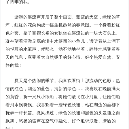
了四季的我。
潺潺的溪流声开启了整个画面。蓝蓝的天空，绿绿的草
坪，红红的花朵构成一幅生机盎然的春意图。一个身着粉红
色外套、格子百褶长裙的女孩坐在溪流边的一块大石头上。
凝神望着清澈见底的溪中水嬉闹的小鱼儿，谛听着从上泻下
的悦耳的水流声，就那么一动不动地坐着，静静地感受着春
天的气息，享受着大自然赐予的好心情。好个热爱自然、安
静的我！
夏天是个热闹的季节。我喜欢看街上那流动的色彩：热
情的红色，幽远的蓝色，清新的绿色……我喜欢在晚霞满天
的黄昏，折一只只小纸船，将她们放飞在小河里，让她们顺
着河水飘呀飘。我喜欢着一袭绿色长裙，站在湖边的垂柳下
抚弄一杆长笛。微风拂过，绿色的长裙和黑色的头发随之而
飘舞，悠扬的笛声在空气中融化。好个追求浪漫、潇洒的
我！