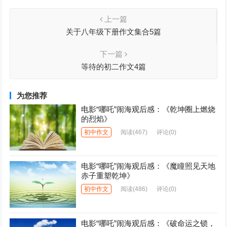
上一篇
关于八年级下册作文集合5篇
下一篇
等待的初二作文4篇
为您推荐
电影“哪吒”闹海观后感：《乾坤圈上燃烧
的烈焰》
初中作文
阅读
(467)
评论(0)
电影“哪吒”闹海观后感：《魔瞳照见天地
赤子重塑乾坤》
初中作文
阅读
(486)
评论(0)
电影“哪吒”闹海观后感：《破命运之锁，