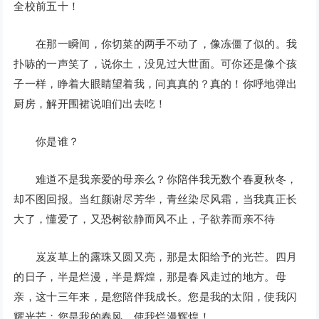
全校前五十！
在那一瞬间，你切菜的两手不动了，像冻僵了似的。我
扑哧的一声笑了，说你土，没见过大世面。可你还是像个孩
子一样，睁着大眼睛望着我，问真真的？真的！你呼地弹出
厨房，解开围裙说咱们出去吃！
你是谁？
难道不是我亲爱的母亲么？你陪伴我无数个春夏秋冬，
却不图回报。当红颜谢尽芳华，青丝染尽风霜，当我真正长
大了，懂爱了，又恐树欲静而风不止，子欲养而亲不待
岌岌草上的露珠又圆又亮，那是太阳给予的光芒。四月
的日子，半是烂漫，半是辉煌，那是春风走过的地方。母
亲，这十三年来，是您陪伴我成长。您是我的太阳，使我闪
耀光芒；您是我的春风，使我烂漫辉煌！