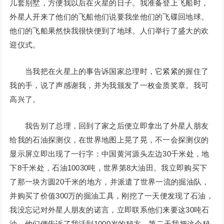
几套别墅，方便我以后在火星的日子。我准备登上飞船时，
外星人开来了他们的飞船他们说要我坐他们的飞碟回地球。
他们的飞船果然快我很快便到了地球。人们举行了盛大的欢
迎仪式。
当我把在火星上的事告诉国家总理时，它紧紧的握住了
我的手，说了声感谢我，并为我颁发了一枚金质奖章。我可
高兴了。
我告别了总理，回到了家之后便立即拿出了外星人朋友
给我的石油探测仪，在世界地图上晃了晃，不一会探测仪的
显示屏立即出现了一行字：中国黄河源头左边30千米处，地
下8千米处，石油10030吨，世界第8大油田。我立即购买下
了那一块方圆20千米的地方，并派遣了世界一流的掘油队，
并购买了价值300万的掘油工具，刚挖了一天便发现了石油，
我没忘记对外星人朋友的诺言，立即联系他们来要这30吨石
油，他们便告诉了我活到1000岁的秘方，第二天我把这个秘