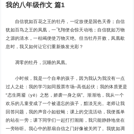
我的八年级作文 篇1
自信犹如百花之王的牡丹，一绽放便是国色天香；自信
犹如百鸟之王的凤凰，一飞翔便会惊天动地；自信犹如万物
之源的清水，一枯竭便使万物灭绝。但当牡丹开败，凤凰歇
息时，我又如何让它们重新焕发光彩？
凋零的牡丹，沉睡的凤凰。
小时候，我是一个自卑的孩子，因为我认为我没有一点
过人之处：我的学习如同股票市场–高低起伏；我的体质更是
“态生两靥（yè）之愁，娇袭一身之病”。渐渐地，我从一个
欢乐的儿童变成了一个被遗忘的孩子，黯淡无光。老师让我
回答问题，我的声音小如蚊蝇；课上的交流活动，我便孤单
的站在一旁；课下同学们一起打打闹闹，我只能静静地坐在
一旁聆听。我心中的那扇自信之门好像被关闭了。我犹如凋