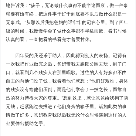
地告诉我：“孩子，无论做什么事都不能半途而废，做一件事
就要有始有终，把这件事干好干到底要不以后做什么都是一
无事成。”从那以后我把爸妈的话牢牢的记在心里。到了四年
级的时候，我慢慢学会了做什么事都不半途而废。看书时候
认真的看，一直把看的书看完才善罢甘休。
四年级的我还乐于助人，因此得到别人的表扬。记得有
一次我把作业做完之后，爸妈带我去嵩阳公园去玩，到了门
口，就看到几个残疾人在那里唱歌。过往的人有好多都不由
自主的向他们投了钱，我看着他们就想：“他们好艰难，身体
的残疾没有给他们压倒，而是他们学会了一技之长，而靠自
己的努力博得大家的尊重。”想到这里，就让爸爸给我掏了两
元钱，赶紧跑过去投进了他们身旁的箱子里。诸如此类的事
情做了好多，爸妈教育我以后我无论什么时候遇到这样的人
都要伸出援助之手。