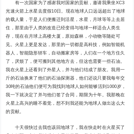
有一次国家为了感谢我对国家的贡献，邀请我乘坐XC3
光速火箭上水星去度假10日。现在地球人口远远超出了地球
的载人量，于是人们便搬迁到活星，水星，月球等等上去居
住，那里由于人类的改造已经变得与地球一样适合人类生
存，现在在月球上高楼大厦，原始森林，小动物等随处可
见。火星上更是发达，那里的一切都是高科技，例如智能机
器人，智能隐形轿车，自动搬家房等，人们在一个地方住久
了，厌烦了，便可搬到其他地方去，但这也需要一些石油。
我在火星上还看到了外星人，并与他们结成了朋友。我用一
斤的石油换来了他们的石油探测器，他们还说只要我每年交
30吨的石油他们便可为我找到地球人如何能够活到1000岁，
我一下就决定了并与他们签了合同，期限为十年。我那晚在
火星上高兴的睡不着觉，想不到我还能为地球人做出这么大
的贡献。
十天很快过去我也该回地球了，我在快走时在火星买了