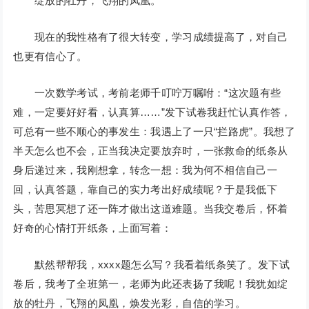
绽放的牡丹，飞翔的凤凰。
现在的我性格有了很大转变，学习成绩提高了，对自己
也更有信心了。
一次数学考试，考前老师千叮咛万嘱咐：“这次题有些
难，一定要好好看，认真算……”发下试卷我赶忙认真作答，
可总有一些不顺心的事发生：我遇上了一只“拦路虎”。我想了
半天怎么也不会，正当我决定要放弃时，一张救命的纸条从
身后递过来，我刚想拿，转念一想：我为何不相信自己一
回，认真答题，靠自己的实力考出好成绩呢？于是我低下
头，苦思冥想了还一阵才做出这道难题。当我交卷后，怀着
好奇的心情打开纸条，上面写着：
默然帮帮我，xxxx题怎么写？我看着纸条笑了。发下试
卷后，我考了全班第一，老师为此还表扬了我呢！我犹如绽
放的牡丹，飞翔的凤凰，焕发光彩，自信的学习。