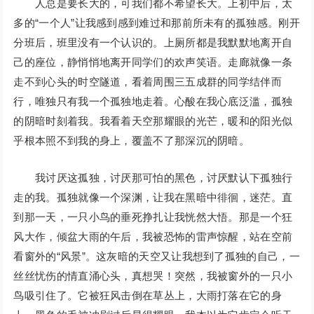
人总是要长大的，可我们都不希望长大。上初中后，太
多的“一个人”让我感到感到难过和那前所未有的孤独感。刚开
分班后，班里没有一个认识的。上厕所都是我默默地离开自
己的座位，静悄悄地离开同学们的欢声笑语。走廊就像一条
走不到心头的时空隧道，看着周围三五成群的同学结伴而
行，唯独只有我一个孤独地走着。心酸在我心底泛滥，孤独
的阴暗时刻着我。我看着天空那耀眼的光芒，暖和的阳光似
乎根本照不到我的身上，覆盖不了那深沉的阴暗。
我讨厌这孤独，讨厌那可怕的黑色，讨厌默认下孤独行
走的我。孤独就像一个深渊，让我在黑暗中徘徊，迷茫。直
到那一天，一只小鸟的垂死挣扎让我恍然大悟。那是一个狂
风大作，倾盆大雨的午后，我被恐怖的雷声惊醒，站在空前
看窗外的“风景”。这灰暗的天空又让我想到了孤独的自己，一
丝丝忧伤的情直涌心头，真想哭！突然，我被窗外的一只小
鸟吸引住了。它被狂风击倒在草丛上，大雨打落在它的身