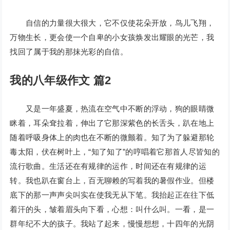
自信的力量很大很大，它不仅使花朵开放，鸟儿飞翔，
万物生长，更会使一个自卑的小女孩焕发出耀眼的光芒，我
找回了属于我的那抹光彩的自信。
我的八年级作文 篇2
又是一年盛夏，热流在空气中不断的浮动，狗的眼睛微
眯着，耳朵耷拉着，伸出了它那深紫色的长舌头，趴在地上
随着呼吸身体上的肉也在不断的微颤着。知了为了躲避那轮
毒太阳，伏在树叶上，“知了知了”的哼唱着它那首人尽皆知的
流行歌曲。生活还在有规律的运作，时间还在有规律的运
转。我也趴在窗台上，百无聊赖的写着我的暑假作业。但楼
底下的那一声声尖叫实在使我无从下笔。我抬起正在往下低
着汗的头，皱着眉头向下看，心想：叫什么叫。一看，是一
群年纪不大的孩子。我站了起来，慢慢想想，十四年的光阴