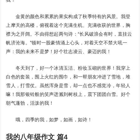
金黄的颜色和累累的果实构成了秋季特有的风景。我登
上摩天的高楼，俯视着这个充满生机、充满收获的世界，胸
襟为之开阔。不由得想起两句诗：“长风破浪会有时，直挂云
帆济沧海。”顿时一股豪情涌上心头，对着天空不禁大吼一
声：我的未来不是梦！好个壮志凌云、豪迈的我！
冬天到了，好一个冰清玉洁、粉妆玉砌的世界！我穿上
白色的套装，围上火红的围巾，和一帮朋友冲进了雪地，堆
雪人，打雪仗。虽然浑身是雪，却一点也不感觉冷，年轻人
嘛！我那银铃般的笑声迸溅到树枝上，震下团团白雪。好个
朝气蓬勃，活泼的我！
哦，四季的我，如梦，如画，如诗！
我的八年级作文 篇4