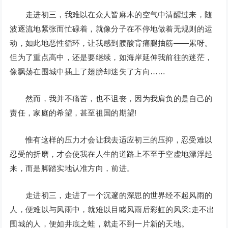
走进初三，我难以在众人皆麻木的空气中清醒过来，随
波逐流地紧张而忙碌着，就像分子在不停地做着无规则的运
动，如此地恶性循环，让我感到腰酸背痛腿抽筋――累呀。
但为了重点高中，还是要继续，如海岸延伸我前往的迷茫，
像飘荡在围城中插上了翅膀却迷失了方向……
然而，我并不痛苦，也不诅丧，因为我肩负的是自己的
责任，家庭的希望，甚至祖国的期望!
惟有这样的压力才会让我去适应初三的压抑，忍受难以
忍受的折磨，才会使我在人生的道路上不至于空虚地漂浮起
来，而是脚踏实地认准方向，前进。
走进初三，走进了一个沉邃的深思的世界经不起风雨的
人，便难以与风雨中，就难以目睹风雨后彩虹的风采;走不出
围城的人，便如井底之蛙，就走不到一片新的天地。