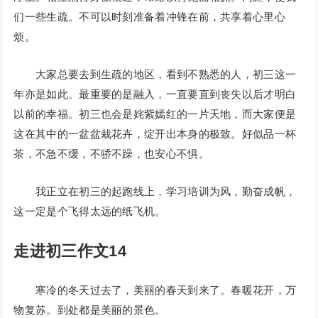
们一些生疏。不可以时刻准备着冲锋在前，共享着心里心
烦。
大家总要去到生疏的地区，看到不熟悉的人，初三这一
年亦是如此。最重要的是融入，一直要直到丧失以后才明白
以前的幸福。初三也会是姹紫嫣红的一片天地，而大家便是
这在其中的一盆盆栽花卉，绽开出本身的极致。好似品一杯
茶，不急不缓，不骄不躁，也安心不惧。
我正立在初三的起跑线上，学习培训为风，勤奋成帆，
这一定是个飞得太远的纸飞机。
走进初三作文14
寒冷的冬天过去了，美丽的春天到来了。春暖花开，万
物复苏。到处都是美丽的景色。