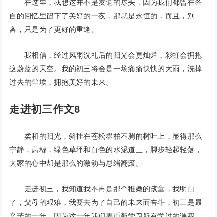
在这里，我想这并不是友谊的尽头，因为我们都曾在各
自的回忆里留下了美好的一夜，那就是永恒的，而且，别
离，只是为了更好的重逢。
我相信，经过风雨洗礼后的阳光会更灿烂，彩虹会拥抱
这蔚蓝的天空。我的初三将会是一场痛痛快快的大雨，洗掉
过去的尘埃，拥抱美好的未来。
走进初三作文8
柔和的阳光，斜挂在苍松翠柏不凋的树叶上，显得那么
宁静，肃穆，绿色草坪和白色的水泥道上，脚步轻起轻落，
大家的心中却是那么的激动与思绪翻滚。
走进初三，我知道我不再是那个稚嫩的孩童，我明白
了，父母的艰难，我要去为了自己的未来而奋斗，初三是最
辛苦的一年，因为这一年我们要重新学习所有学过的课程，