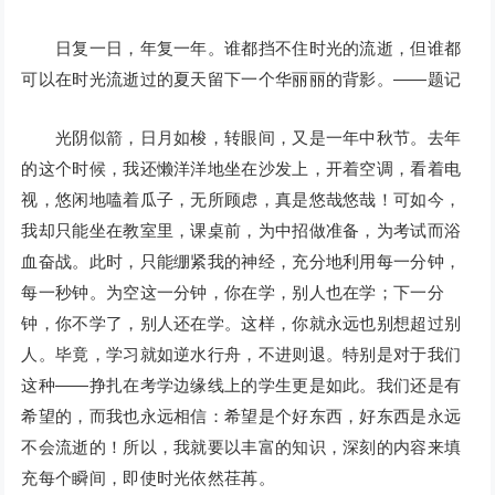
日复一日，年复一年。谁都挡不住时光的流逝，但谁都
可以在时光流逝过的夏天留下一个华丽丽的背影。——题记
光阴似箭，日月如梭，转眼间，又是一年中秋节。去年
的这个时候，我还懒洋洋地坐在沙发上，开着空调，看着电
视，悠闲地嗑着瓜子，无所顾虑，真是悠哉悠哉！可如今，
我却只能坐在教室里，课桌前，为中招做准备，为考试而浴
血奋战。此时，只能绷紧我的神经，充分地利用每一分钟，
每一秒钟。为空这一分钟，你在学，别人也在学；下一分
钟，你不学了，别人还在学。这样，你就永远也别想超过别
人。毕竟，学习就如逆水行舟，不进则退。特别是对于我们
这种——挣扎在考学边缘线上的学生更是如此。我们还是有
希望的，而我也永远相信：希望是个好东西，好东西是永远
不会流逝的！所以，我就要以丰富的知识，深刻的内容来填
充每个瞬间，即使时光依然荏苒。