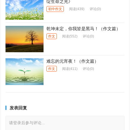
绽生命之光》
初中作文
阅读
(439)
评论(0)
乾坤未定，你我皆是黑马！（作文篇）
作文
阅读
(552)
评论(0)
难忘的元宵夜！（作文篇）
作文
阅读
(411)
评论(0)
发表回复
请登录后参与评论...