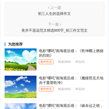
上一篇
初三人生的选择作文
下一篇
美并不遥远范文精选800字_初三作文范文
为您推荐
电影“哪吒”闹海观后感：《乾坤圈上燃烧
的烈焰》
初中作文
阅读
(469)
评论(0)
电影“哪吒”闹海观后感：《魔瞳照见天地
赤子重塑乾坤》
初中作文
阅读
(486)
评论(0)
电影“哪吒”闹海观后感：《破命运之锁，