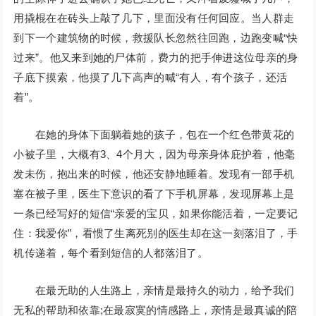
用撬棍在在砖头上敲了几下，里面没有任何回应。当人群走
到下一个建筑物的时候，救援队长忽然往回跑，边跑变喊“快
过来”。他又来到她的尸体前，费力的把手伸进这位母亲的身
子底下摸索，他摸了几下高声的喊“有人，有个孩子，还活
着”。
在她的身体下面躺着她的孩子，包在一个红色带黄花的
小被子里，大概有3、4个月大，因为母亲身体庇护着，他毫
发未伤，抱出来的时候，他还安静地睡着。发现有一部手机
塞在被子里，医生下意识的看了下手机屏幕，发现屏幕上是
一条已经写好的短信“亲爱的宝贝，如果你能活着，一定要记
住：我爱你”，看惯了生离死别的医生却在这一刻落泪了，手
机传递着，每个看到短信的人都落泪了。
在最无助的人生路上，亲情是最持久的动力，给予我们
无私的帮助和依靠;在最寂寞的情感路上，亲情是最真诚的陪