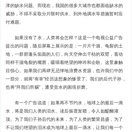
津的缺水问题。而现在，我国的很多大城市也都面临缺水的
威胁，不得不采取分片限时供水、到外地调水等措施暂时应
付难题。
如果没有了水，人类将会怎样？这是一个电视公益广告
提出的问题，随后屏幕上展示的是：一片片干涸、龟裂的土
地，一群群蓬头垢面的人们，向天空伸出干枯的双臂，翕动
同样干涸龟裂的嘴唇，嗫嚅着绝望的呻吟和企盼。这景象触
目惊心。如果我们再肆无忌惮地浪费水资源，也许我们中的
一部分，就将“有幸”经历这想象的惨景了。我们的后代子孙，
也将“拜我们所赐”，遭受贫水的困境折磨。
有一个广告说道：如果再不节约水，地球上的最后一滴
水，将是我们人类的泪水。读后振聋发聩，令人如醍醐灌
顶。为了我们子孙后代的未来，为了人类的繁荣昌盛，为了
不让我们绝望的泪水成为地球上最后一滴水，让我们每一个