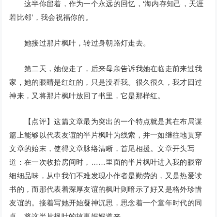
这半你留着，作为一个永远的回忆，‘海内存知己，天涯
若比邻’，我会祝福你的。
她接过那片枫叶，转过身朝路灯走去。
第二天，她便走了，后来母亲告诉我她在临走前来过我
家，她的眼睛是红红的，只是没看我。很久很久，我才回过
神来，又将那片枫叶放回了书里，它是那样红。
【点评】这篇文章最为突出的一个特点就是其在布局谋
篇上能够以代表友谊的半片枫叶为线索，并一如继往地贯穿
文章的始末，使得文章脉络清晰，首尾相援。文章开头写
道：在一次收拾房间时，……里面的半片枫叶进入我的眼帘
细细品味，从中我们不难发现小作者是勤劳的，又是热爱读
书的，而那代表着深厚友谊的枫叶则暗示了好又是格外珍惜
友谊的。接着写她开始凝神沉思，思念着一个童年时代的同
桌，将这半片枫叶的故事娓娓道来。