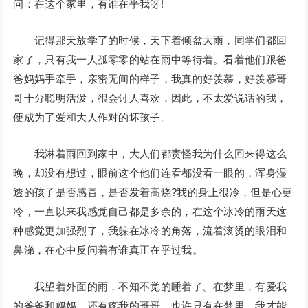
问：在这个家里，有谁在乎我呀!
记得那天放学了的时候，天下着倾盆大雨，同学们都回
家了，只有我一人孤零零的站在雨中等待着。看着他们跟爸
爸妈妈手牵手，亲密无间的样子，我真的好羡慕，好羡慕哥
哥十分聪明活泼，很会讨人喜欢，因此，不太爱说话的我，
便成为了爱和大人作对的坏孩子。
我淋着雨回到家中，大人们都责怪我为什么回来得这么
晚，却没有想过，眼前这个他们连看都没看一眼的，浑身湿
透的孩子是否感冒，是否发着高烧?我的身上很冷，但是心更
冷，一直以来我感觉自己都是多余的，在这个冰冷的雨天这
种感觉更加强烈了，我躲在冰冷的角落，流着滚烫的眼泪和
鼻涕，在心中反问着有谁真正在乎过我。
我望着外面的雨，不知不觉的睡着了。在梦里，有爱我
的爸爸和妈妈，还有疼我的哥哥，也许只有在梦里，我才能