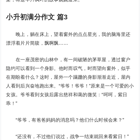
小升初满分作文 篇3
晚上，躺在床上，望着窗外的点点星光，我的脑海里还
漂浮着片片简牍，飘啊飘……
在一座茂密的山林中，有一间破陋的茅草屋，透过窗户
隐约可以看到一个身影。他时而叹气，时而望向窗外，似乎
在期盼着什么？这时，屋外一个蹒跚的身影渐渐走近，屋内
人看到后兴奋地跑出来。“爷爷！爷爷！”原来是一个可爱的小
女孩。爷爷看到女孩后露出慈祥和蔼的微笑：“呵呵，紫日
乖！”
“爷爷，有爸爸妈妈的消息吗？他们什么时候会来？”
“还没有，不过他们说过，战争一结束就回来看紫日！”