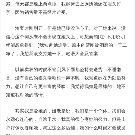
累。每天都是晚上两点睡，我起床去上厕所她还在埋头打
字，因为销售量不高经常难受。
淘宝才刚刚开，但是她已经没信心了。对于她来说，没
信心这个词从来不会出现在她头上，可想而知[注: 不用说明
就能想象得到。]我知道她难受。原本的蓝图被消磨的一干二
净了，我想我该支持她一下。谜语大全及答案
以前卖衣的时候不管刮风下雨都坚持去送货，不睡懒
觉。没有自己的娱乐活动也一声不吭，我知道她在为以后努
力。想让自己有更丰富的经验，我觉得我姐是最棒的，她不
知道我对她的感情。
其实我是爱她的，姐老是说，我们是一个个体。我们会
永远心连心的，血浓于水，我真的很心疼她的努力。但是上
帝好像没眷顾她，淘宝这么多店铺，她的什么时候才会被发