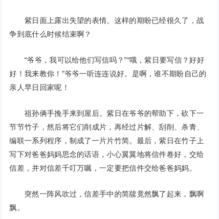
紫日面上露出失望的表情。这样的期盼已经很久了，战
争到底什么时候结束啊？
“爷爷，我可以给他们写信吗？”“哦，紫日要写信？好好
好！我来教你！”爷爷一听连连说好。是啊，谁不期盼自己的
亲人早日回家呢！
祖孙俩手挽手来到屋后。紫日在爷爷的帮助下，砍下一
节节竹子，然后将它们削成片，再经过片解、刮削、杀青、
编联一系列程序，制成了一片片竹简。最后，紫日在竹子上
写下对爸爸妈妈思念的话语，小心翼翼地将信件卷好，交给
信差，并对信差千叮万嘱，一定要把信件交给爸爸妈妈。
突然一阵风吹过，信差手中的简牍竟然飘了起来，飘啊
飘。