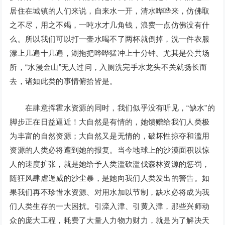
居住在城镇的人们来说，自来水一开，清水哗哗来，仿佛取
之不尽，用之不竭，一吨水才几角钱，浪费一点仿佛没有什
么。所以我们可以打一壶水喝不了两杯就倒掉，洗一件衣服
漂上几遍十几遍，涮拖把哗哗猛冲上十分钟。尤其是公共场
所，“水漫金山”无人过问，入厕洗完手水龙头不关就扬长而
去，诸如此类的事情俯拾皆是。
在肆意挥霍水资源的同时，我们似乎没有听见，“缺水”的
脚步正在日益逼近！大自然是有情的，她馈赠给我们人类极
为丰富的自然资源；大自然又是无情的，破坏性掠夺和滥用
资源的人类必将遭到她的报复。当今地球上的沙漠面积以惊
人的速度扩张，就是她给予人类滥砍滥伐森林资源的惩罚，
随狂风肆虐逞威的沙尘暴，是她向我们人类发出的警告。如
果我们再不珍惜水资源、对用水加以节制，缺水必将成为我
们人类生存的一大困扰。引滦入津、引黄入津，那些兴师动
众的庞大工程，耗费了大量人力物力财力，就是为了解决天