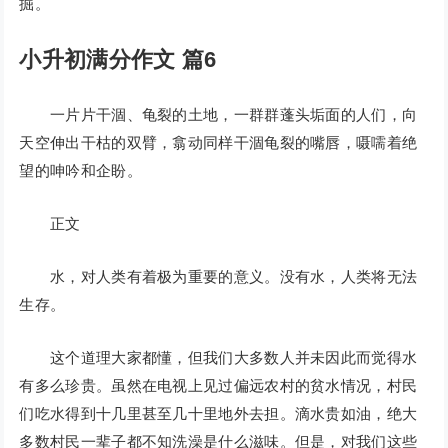
掘。
小升初满分作文 篇6
一片片干涸、龟裂的土地，一群群蓬头垢面的人们，向
天空伸出干枯的双臂，翕动同样干涸龟裂的嘴唇，嗫嚅着绝
望的呻吟和企盼。
正文
水，对人类有着极为重要的意义。没有水，人类将无法
生存。
这个道理大家都懂，但我们大多数人并未因此而觉得水
有多么珍贵。虽然在电视上见过偏远农村的贫水情况，村民
们吃水得到十几里甚至几十里地外去担。滴水贵如油，绝大
多数村民一辈子都不知洗澡是什么滋味。但是，对我们这些