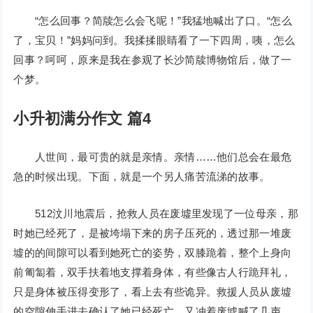
“怎么回事？简牍怎么会飞呢！”我猛地喊出了口。“怎么
了，宝贝！”妈妈问到。我揉揉眼睛看了一下四周，咦，怎么
回事？呵呵，原来是我在参观了长沙简牍博物馆后，做了一
个梦。
小升初满分作文 篇4
人世间，最可贵的就是亲情。亲情……他们总会在最危
急的时候出现。下面，就是一个另人痛苦流涕的故事。
512汶川地震后，抢救人员在废墟里发现了一位母亲，那
时她已经死了，是被垮塌下来的房子压死的，透过那一堆废
墟的的间隙可以看到她死亡的姿势，双膝跪着，整个上身向
前匍匐着，双手扶着地支撑着身体，有些像古人行跪拜礼，
只是身体被压得变形了，看上去有些诡异。救援人员从废墟
的空隙伸手进去确认了她已经死亡，又冲着废墟喊了几声，