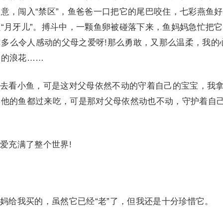
意，闯入“禁区”，鱼爸爸一口把它的尾巴咬住，七彩燕鱼
“月牙儿”。搏斗中，一颗鱼卵被碰落下来，鱼妈妈急忙把
啊!多么令人感动的父母之爱呀!那么勇敢，又那么温柔，我的
暖的浪花……
看小鱼，可是这对父母依然不动的守着自己的宝宝，我
其他的鱼都过来吃，可是那对父母依然动也不动，守护着自
充满了整个世界!
给我买的，虽然它已经“老”了，但我还是十分珍惜它。