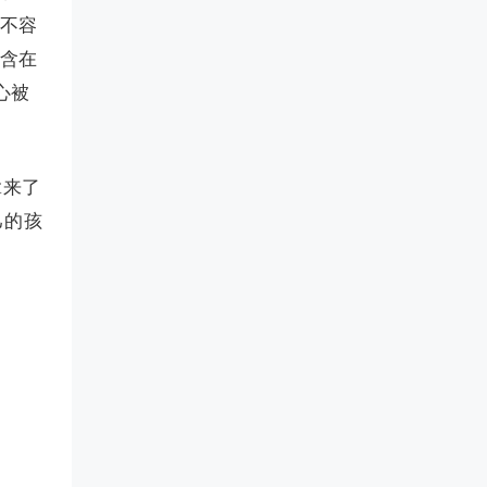
好不容
它含在
心被
拿来了
己的孩