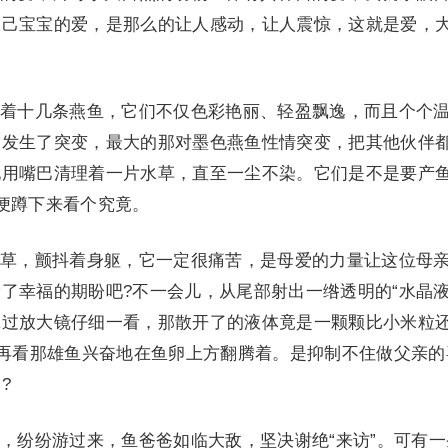
自己宝宝的爱，是那么的让人感动，让人震惊，这就是爱，
十几条燕鱼，它们不仅色彩艳丽、轻盈飘逸，而且个个
，发生了突变，最大的那对墨色燕鱼性情突变，把其他伙伴
地用嘴巴清理着一片水草，直至一尘不染。它们是不是要产
便蹲下来看个究竟。
，颤抖着身躯，它一定很痛苦，是母爱的力量让这位母
了幸福的期盼吧?不一会儿，从尾部射出一绺透明的“水晶液
拿过放大镜仔细一看，那散开了的液体竟是一颗颗比小米粒
!再看那雄鱼兴奋地在鱼卵上方翻腾着。是抑制不住做父亲的
?
纷纷游过来，鱼爸爸如临大敌，坚决谢绝“来访”。可有一