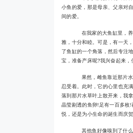
小鱼的爱，那是母亲、父亲对
间的爱。
在我家的大鱼缸里，养着
雅，十分和睦。可是，有一天
了鱼缸的一个角落，然后专注
宝，准备产床呢?我兴奋起来，
果然，雌鱼靠近那片水草
忍受着。此时，它的心里也充满
落到那片水草叶上散开来，我
晶莹剔透的鱼卵!足有一百多枚
悦，还是为小生命的诞生而庆贺
其他鱼好像嗅到了什么，