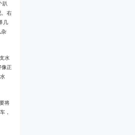
个趴
吧。右
译几
儿杂
支水
好像正
色水
要将
下车，