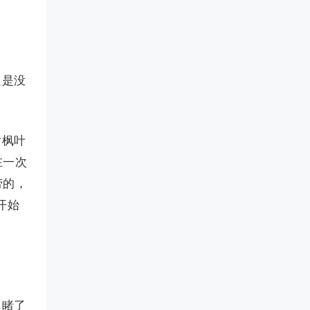
只是没
片枫叶
在一次
劳的，
开始
目睹了