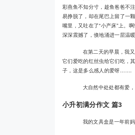
彩燕鱼不知分寸，趁鱼爸爸不注
易挣脱了，却在尾巴上留了一颗
嘴里，又吐在了“小产床”上。
深深震撼了，倏地涌进一层温
在第二天的早晨，我又去
它们爱吃的红丝虫给它们吃，
子，这是多么感人的爱呀…….
大自然中处处都有爱，爱
小升初满分作文 篇3
我的文具盒是一年前妈妈