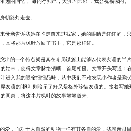
远的回忆，‘海内存知己，天涯若比邻’，我会祝福你的。
身朝路灯走去。
母亲告诉我她在临走前来过我家，她的眼睛是红红的，
来，又将那片枫叶放回了书里，它是那样红。
出的一个特点就是其在布局谋篇上能够以代表友谊的半
章的始末，使得文章脉络清晰，首尾相援。文章开头写道：
枫叶进入我的眼帘细细品味，从中我们不难发现小作者是勤
厚友谊的`枫叶则暗示了好又是格外珍惜友谊的。接着写她
代的同桌，将这半片枫叶的故事娓娓道来。
爱，而对于大自然的动物一样有其各自的爱，我就亲眼