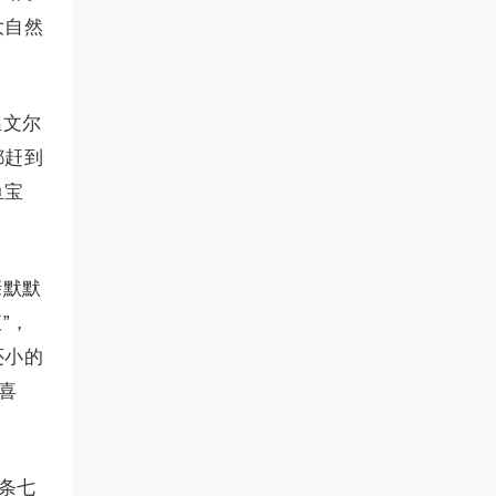
大自然
温文尔
都赶到
鱼宝
亲默默
”，
还小的
喜
条七