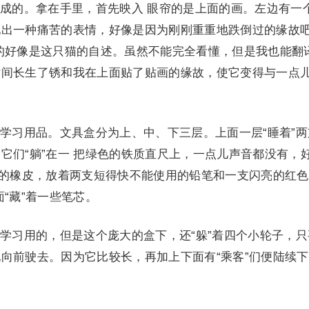
的。拿在手里，首先映入 眼帘的是上面的画。左边有一
现出一种痛苦的表情，好像是因为刚刚重重地跌倒过的缘故
的好像是这只猫的自述。虽然不能完全看懂，但是我也能翻
时间长生了锈和我在上面贴了贴画的缘故，使它变得与一点
习用品。文具盒分为上、中、下三层。上面一层“睡着”两
它们“躺”在一 把绿色的铁质直尺上，一点儿声音都没有，
色的橡皮，放着两支短得快不能使用的铅笔和一支闪亮的红
“藏”着一些笔芯。
习用的，但是这个庞大的盒下，还“躲”着四个小轮子，只
向前驶去。因为它比较长，再加上下面有“乘客”们便陆续