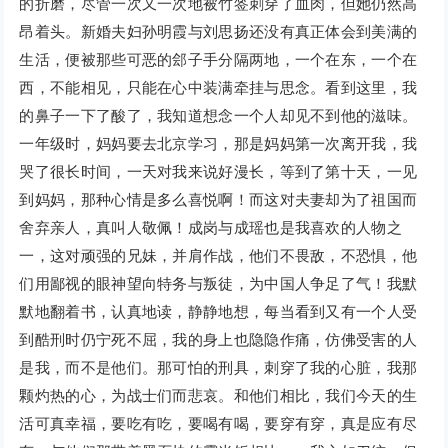
的折磨，尽管一次又一次地被竹签刺穿了血肉，但她仍然高
昂着头。新婚夫妇孙明霞与刘思扬还没有真正体会到美满的
生活，便被那些可恶的郐子手分隔两地，一个在东，一个在
西，不能相见，只能在心中装满牵挂与思念。看到这里，我
的鼻子一下了酸了，我知道想念一个人却见不到他的滋味。
一年级时，妈妈要去北京学习，那是妈妈第一次离开我，我
哭了很长时间，一天对我来说好漫长，等到了第十天，一见
到妈妈，那种心情是多么喜悦啊！而这对夫妻却为了祖国而
舍弃亲人，真叫人敬佩！成岗与成瑶也是我喜欢的人物之
一，这对顽强的兄妹，并肩作战，他们不畏敌，不恐惧，他
们用鄙视的眼神望向特务与叛徒，为中国人争足了气！我默
默地翻着书，认真地读，静静地想，每当看到又有一个人受
到酷刑时仍宁死不屈，我的身上也隐隐作痛，仿佛受害的人
是我，而不是他们。那可怕的刑具，刺穿了我的心脏，我那
颗灼热的心，为战士们而悲哀。和他们相比，我们今天的生
活可真幸福，要吃有吃，要喝有喝，要穿有穿，真是应有尽