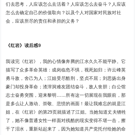
们去思考，人应该怎么去活着？人应该怎么去奋斗？人应该
怎么去确定自己的价值取向？以及个人对国家对民族对社
会，应该所尽的责任和承担的义务？
《红岩》读后感9
我读完《红岩》，我的心情像奔腾的江水久久不能平静。它
描写了众多革命英雄：成岗临危不惧，视死如归；许云峰英
勇斗敌，舍己为人；江姐受尽酷刑，坚贞不屈；刘思扬出身
豪门却投身革命；渣滓洞难友团结奋斗，敌人丧胆；白公馆
志士奋勇突围，迎来黎明……所有这一切展现在我眼前，那
是多么让人激动、崇敬、悲愤的画面！最让我难忘的就是江
姐，在《红岩》的第29页就描述了江姐。当她知道丈夫牺牲
了，她不像普通女性一样面对残酷的现实变得不堪一击，擦
干了泪水，重新站起来了，因为她知道共产党托付给她的命