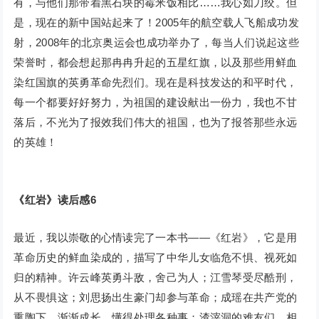
有，与他们那带着黑石块的霉米饭相比……我心如刀绞。但
是，现在的新中国站起来了！2005年的航空载人飞船成功发
射，2008年的北京奥运会也成功举办了，每当人们说起这些
荣誉时，都会想起那冉冉升起的五星红旗，以及那些用鲜血
染红国旗的英勇革命先烈们。现在是科技发达的和平时代，
每一个都要好好努力，为祖国的建设献出一份力，我也不甘
落后，不光为了报效我们伟大的祖国，也为了报答那些永远
的英雄！
《红岩》读后感6
最近，我以崇敬的心情读完了一本书——《红岩》，它是用
革命历史的鲜血染成的，描写了中华儿女临危不惧、视死如
归的精神。许云峰英勇斗敌，舍己为人；江雪琴受尽酷刑，
从不畏惧这；刘思扬出生豪门却参与革命；成瑶在共产党的
熏陶下，渐渐成长，懂得处理各种事；渣滓洞的难友们，相