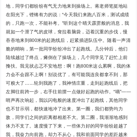
地，同学们都纷纷有气无力地来到操场上。蒋老师笔挺地站
在阳光下，铿锵有力的说：“今天我们来跑八百米，测试成绩
的，只跑一次，不能补考。”听到这个晴天霹雳般的消息，我
就如一个泄了气的皮球，耷拉着脑袋，迈着沉重的步伐，慢
吞吞地来到800米的起跑线后，赶紧插进队伍中。随着一声清
脆的哨响，第一批同学纷纷冲出了起跑线。几分钟后，他们
陆续越过了终点，瘫倒在了操场上，几个同学见了赶忙上前
搀扶。我见状忐忑不安地想：啊！跑800米这么累啊，我的体
力会不会跟不上啊！别说优了，有可能我连良都拿不到，那
可糗大了……轮到我跑了，我神情庄重，走到起跑线后，把
左脚往前跨一步，右手往前摆一点做好起跑的动作。“嘀”——
哨声再次响起，我以闪电般的速度冲出了起跑线，其他同学
也不甘示弱，都快速地冲了出来。第一圈，我们都势均力
敌，同学们之间的距离都相差不大。第二圈，我渐渐地感到
体力不支了。速度慢了下来，一些体力好的同学纷纷超越了
我，我奋力向前跑，却力不从心，我和前面同学的差距越来