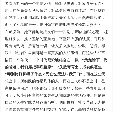
者着力刻画的一个主要人物，她对党忠贞，对敌斗争顽强不
屈，在危急关头从容镇定，对革命同志血肉情深。在赴华蓥
山途中，她看到城墙上悬挂着丈夫的头颅，虽然悲痛欲绝，
但为了不暴露身份，仍旧镇定自若地去与双枪老太婆会面。
在就义前，她平静地与战友们一一告别，亲吻“监狱之花”，梳
理好头发，换上整洁的蓝旗袍，平整好衣服的皱痕，而后从
容走向刑场。所有这一切，让人多么激动、崇敬、悲愤、感
叹！《红岩》里面都是一些真实的人和事情，而这些人和事
情同一个年代、一个时代紧紧地结合在一起。
“为免除下一代
的苦难，我们愿把牢底坐穿”，“失败膏肓土，成功祭苍生”，
“毒刑拷打算得了什么？死亡也无法叫我开口”，
而在这些思
想当中，所实践的都是具体的人，而这些人都不是当时一些
家庭条件困难，吃不饱饭，穿不暖衣的，都是一些青年知识
分子，从小都有富裕的家庭生活和优越的生活条件。但是在
自己的人生实践选择道路当中，他们投身于社会革命，为整
个国家民族和大多数的利益进行实践，这崇高的选择促使我