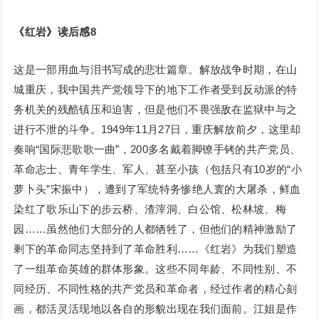
《红岩》读后感8
这是一部用血与泪书写成的悲壮篇章。解放战争时期，在山
城重庆，我中国共产党领导下的地下工作者受到反动派的特
务机关的残酷镇压和迫害，但是他们不畏强敌在监狱中与之
进行不泄的斗争。1949年11月27日，重庆解放前夕，这里却
奏响“国际悲歌歌一曲”，200多名戴着脚镣手铐的共产党员、
革命志士、青年学生、军人、甚至小孩（包括只有10岁的“小
萝卜头”宋振中），遭到了军统特务惨绝人寰的大屠杀，鲜血
染红了歌乐山下的步云桥、渣滓洞、白公馆、松林坡、梅
园……虽然他们大部分的人都牺牲了，但他们的精神激励了
剩下的革命同志坚持到了革命胜利……《红岩》为我们塑造
了一组革命英雄的群体形象。这些不同年龄、不同性别、不
同经历、不同性格的共产党员和革命者，经过作者的精心刻
画，都活灵活现地以各自的形貌出现在我们面前。江姐是作