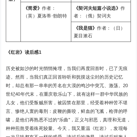
《简爱》
作者：
《契诃夫短篇小说选》
作
（英）夏洛蒂·勃朗特
者：（俄）契诃夫
《我是猫》
作者：（日）
夏目漱石
《红岩》读后感1
历史被如沙的时光悄悄掩埋，当我们再度回首时，已了无痕
迹。然而，当我们真正回首聆听和抚摸这尘封的历史记忆
时，却总有那一串串的芳名在大漠的鸣沙中突兀、激荡。20
世纪40年代末，在重庆歌乐山下，就有这样一群中华民族的
儿女，他们受叛贼所害，被囚禁在那里，经受着种种苦不堪
言、惨绝人寰的毒刑：皮鞭的撕咬，鲜血的飞溅，枪弹的呼
啸，是他们再熟悉不过的“乐曲”，正义与邪恶，真理和无道，
种种煎熬受着殊死较量。今天，我又重温《红岩》，发现每
一次品味都有不一样的感受，读过后的激昂、读过后对敌人