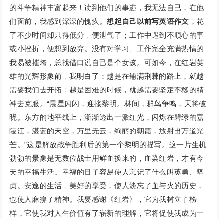
的斗争精神丰富起来！读到他们的事迹，我无法自已，在他
们面前，我感到深深的愧疚。
想起自己以前写英语作文
，花
了不少时间却只得低分，便泄气了；工作中遇到不顺心的事
或小挫折，便想到放弃。没有对学习、工作完全充满热情的
我易被摧垮，总找借口说自己是个女孩。可如今，在红岩英
雄的光辉形象前，我明白了：越是在铺满荆棘的路上，就越
需要我们去开拓；越是困难的时候，就越需要坚定不移的精
神去克服。“晨星闪闪，迎接黎明。林间，群鸟争鸣，天将破
晓。东方的地平线上，渐渐透出一派红光，闪烁在碧绿的嘉
陵江，湛蓝的天空，万里无云，绚丽的朝霞，放射出万道光
芒。”这是解放战争胜利后的第一个黎明的描写。这一片生机
勃勃的景象是无数位战士用鲜血换来的，血染红岩，才有今
天的幸福生活。幸福的日子容易使人忘记了什么叫英勇、坚
贞。安逸的生活，美好的享受，使人淡忘了血与火的历史，
也使人麻痹了精神。我要感谢《红岩》，它为我树立了榜
样，它使我对人生价值有了崭新的理解，它将促使我成为一