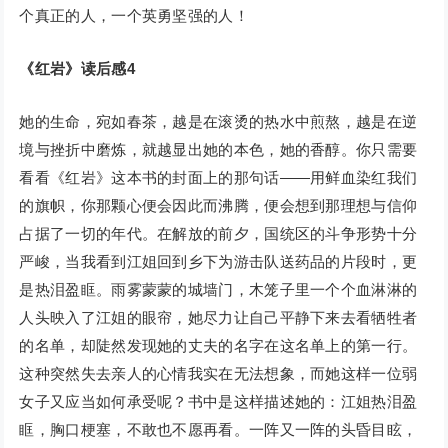
个真正的人，一个英勇坚强的人！
《红岩》读后感4
她的生命，宛如春茶，越是在滚烫的热水中煎熬，越是在逆
境与挫折中磨炼，就越显出她的本色，她的香醇。你只需要
看看《红岩》这本书的封面上的那句话——用鲜血染红我们
的旗帜，你那颗心便会因此而沸腾，便会想到那理想与信仰
占据了一切的年代。在解放的前夕，国统区的斗争形势十分
严峻，当我看到江姐回到乡下为游击队送药品的片段时，更
是热泪盈眶。雨雾蒙蒙的城墙门，木笼子里一个个血淋淋的
人头映入了江姐的眼帘，她尽力让自己平静下来去看牺牲者
的名单，却陡然发现她的丈夫的名字在这名单上的第一行。
这种突然失去亲人的心情我实在无法想象，而她这样一位弱
女子又应当如何承受呢？书中是这样描述她的：江姐热泪盈
眶，胸口梗塞，不敢也不愿再看。一阵又一阵的头昏目眩，