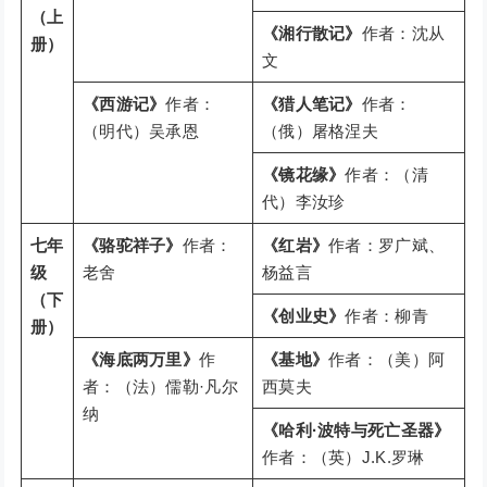
（上
《湘行散记》
作者：沈从
册）
文
《西游记》
作者：
《猎人笔记》
作者：
（明代）吴承恩
（俄）屠格涅夫
《镜花缘》
作者：（清
代）李汝珍
七年
《骆驼祥子》
作者：
《红岩》
作者：罗广斌、
级
老舍
杨益言
（下
《创业史》
作者：柳青
册）
《海底两万里》
作
《基地》
作者：（美）阿
者：（法）儒勒·凡尔
西莫夫
纳
《哈利·波特与死亡圣器》
作者：（英）J.K.罗琳