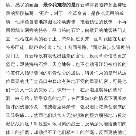
愤、感叹的画面。
最令我难忘的是
许云峰将要被特务匪徒密
裁的那段描写：“死亡，对于一个革命者，是多么无用的威
胁。他神色自若地蹒跚地移动脚步，拖着锈蚀的铁镣，不再
回顾鹄立两旁的特务，径自跨向石阶，向敞开的地窖铁门走
去。他站在高高的石阶上，忽然回过头来，面对跟随在后的
特务匪徒，朗声命令道：“走！前面带路。”面对着步步逼近的
鬼门关，许云峰没有表现出丝毫的害怕，反而革命信念更加
坚定，即使海枯石烂、天崩地裂，也不会动遥江姐被粗长的
竹签钉入指甲缝间的刺骨钻心的逼供，特务们为的是想从这
位重要的共产党员口中套出有关地下党的重要机密，可是他
们一次又一次的失败了。试想一下，在那潮湿腐臭的渣滓
洞、白公馆，近乎窒息的地牢，在严重缺水的情况下咽着发
馊味的残羹冷炙，拖拽着遍体鳞伤，强忍着旧脓新创袭来的
阵阵裂痛……然而他们以常人无法想象的毅力顽强地与反动
派抗战到底！对这些可敬可佩的战士，反动派只能给他们肉
体上的折磨，却动摇不了他们精神上的丝毫，反而更使他们