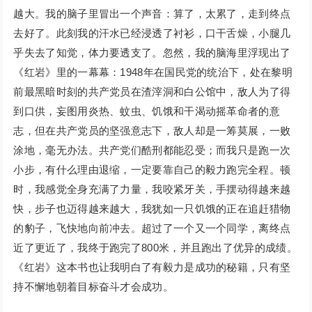
越大。我的脑子里冒出一个声音：算了，太累了，走到终点
去好了。此刻我的汗水已经浸透了衬衫，口干舌燥，小腿几
乎失去了知觉，体力要透支了。忽然，我的脑海里浮现出了
《红岩》里的一幕幕：1948年在国民党的统治下，处在黎明
前最黑暗时刻的共产党员在渣滓洞和白公馆中，敌人为了得
到口供，妄图用炎热、蚊虫、饥饿和干渴动摇革命者的意
志，但在共产党员的坚强意志下，敌人却是一筹莫展，一败
涂地，毫无办法。共产党们酷刑都能忍受；而我只是跑一次
小步，有什么理由退缩，一定要靠自己的毅力跑完全程。顿
时，我感觉全身充满了力量，我咬紧牙关，手摆动得越来越
快，步子也迈得越来越大，我犹如一只饥饿的正在追赶猎物
的豹子，飞快地向前冲去。超过了一个又一个同学，离终点
近了更近了，我终于跑完了800米，并且跑出了优异的成绩。
《红岩》这本书也让我明白了有毅力是成功的秘籍，只有坚
持不懈地朝着目标奋斗才会成功。