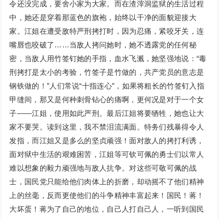
令还没完成，要舍小家为大家。而在渣滓洞监狱的生活过程
中，她还是穿着那蓝色的旗袍，始终以干净的面貌迎接大
家。江姐在遭受敌特严刑拷打时，因为忍痛，紧咬牙关，连
嘴唇也咬破了……当敌人拷问她时，她不透露党的任何秘
密，当敌人用竹签钉她的手指，血水飞溅，她坚强地说：“毒
刑拷打是太小的考验，竹签子是竹做的，共产党员的意志是
钢铁做的！”人们常说“十指连心”，如果将粗长的竹签钉入指
甲缝间，那又是何种刺骨钻心的痛啊，更何况是对于一个女
子——江姐，使用如此严刑。最后江姐将要牺牲，她也让大
家不要哭。读到这里，我不禁泪流满面。特务们残暴得令人
发指，而江姐又是多么的坚贞顽强！面对敌人的拷打利诱，
面对狱中生活的艰难困苦，江姐等可钦可佩的勇士们以常人
难以想象的毅力顽强地与敌人抗争。对这些可敬可佩的战
士，国民党只能给他们肉体上的折磨，却动摇不了他们精神
上的丝毫，反而更使他们的斗争精神丰富起来！国民！蒋！
大坏蛋！蒋为了自己的地位，自己人打自己人，一听到国民