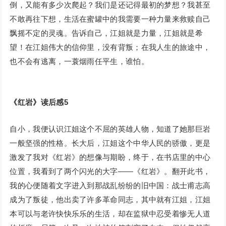
倒，又能有多少次爬起？我们是还记得最初的梦想？我甚至
不敢再往下想，生活在蜜罐中的我需要一种力量来救赎自己
飘摇不定的灵魂。告诉自己，江姐就是力量，江姐就是希
望！在江姐伟大的信仰里，没有背叛；在我人生的旅途中，
也不会有逃离，一蓑烟雨任平生，谁怕。
《红岩》读后感5
自小，我便认识江姐这个不屈的英雄人物，知道了她那巨岩
一般坚强的性格。长大后，江姐这个中华人民的骄傲，更是
激发了我对《红岩》的想像与期盼，终于，在书店里的中心
位置，我看到了两个闪光的大字——《红岩》。翻开此书，
我的心便随着文字进入到那战乱纷纷的旧中国：战士甫志高
成为了叛徒，他出卖了许多革命同志，其中就有江姐，江姐
本可以与老许快快乐乐的生活，却在监狱中忍受着惨无人道