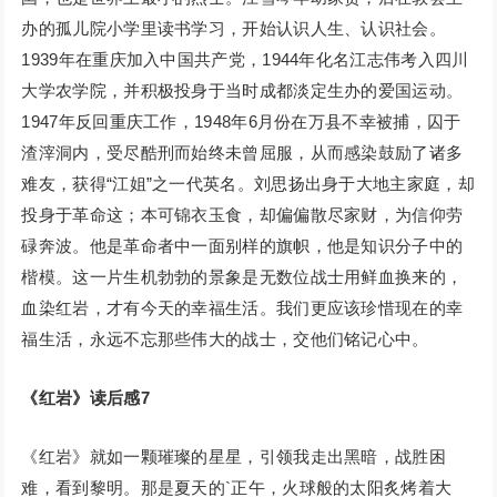
办的孤儿院小学里读书学习，开始认识人生、认识社会。
1939年在重庆加入中国共产党，1944年化名江志伟考入四川
大学农学院，并积极投身于当时成都淡定生办的爱国运动。
1947年反回重庆工作，1948年6月份在万县不幸被捕，囚于
渣滓洞内，受尽酷刑而始终未曾屈服，从而感染鼓励了诸多
难友，获得“江姐”之一代英名。刘思扬出身于大地主家庭，却
投身于革命这；本可锦衣玉食，却偏偏散尽家财，为信仰劳
碌奔波。他是革命者中一面别样的旗帜，他是知识分子中的
楷模。这一片生机勃勃的景象是无数位战士用鲜血换来的，
血染红岩，才有今天的幸福生活。我们更应该珍惜现在的幸
福生活，永远不忘那些伟大的战士，交他们铭记心中。
《红岩》读后感7
《红岩》就如一颗璀璨的星星，引领我走出黑暗，战胜困
难，看到黎明。那是夏天的`正午，火球般的太阳炙烤着大