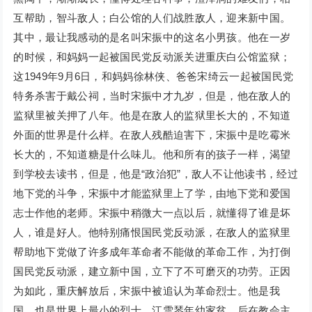
互帮助，智斗敌人；白公馆的人们战胜敌人，迎来新中国。
其中，最让我感动的是名叫宋振中的这名小男孩。他在一岁
的时候，和妈妈一起被国民党反动派关进重庆白公馆监狱；
这1949年9月6日，和妈妈徐林侠、爸爸宋绮云一起被国民党
特务杀害于戴公祠，当时宋振中才九岁，但是，他在敌人的
监狱里被关押了八年。他是在敌人的监狱里长大的，不知道
外面的世界是什么样。在敌人残酷迫害下，宋振中是吃霉米
长大的，不知道糖是什么味儿。他和所有的孩子一样，渴望
到学校去读书，但是，他是“政治犯”，敌人不让他读书，经过
地下党的斗争，宋振中才能监狱里上了学，由地下党和爱国
志士作他的老师。宋振中稍微大一点以后，就懂得了谁是坏
人，谁是好人。他特别痛恨国民党反动派，在敌人的监狱里
帮助地下党做了许多成年革命者不能做的革命工作，为打倒
国民党反动派，建立新中国，立下了不可磨灭的功劳。正因
为如此，重庆解放后，宋振中被追认为革命烈士。他是我
国，也是世界上最小的烈士。江雪琴年幼家贫，后在教会主