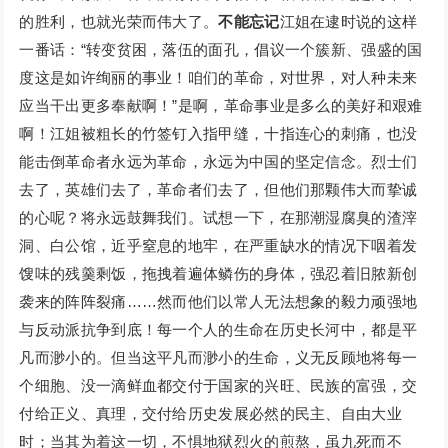
的胜利，也就光荣而伟大了。
不能忘记
江姐在逮时说的这样
一番话：“转变贫困，落伍的面孔，倡议一个簇新、强盛的国
度这是如许绚丽的事业！咱们的革命，对世界，对人种未来
应当干出更多奉献啊！”是啊，革命事业是多么的美好和艰难
啊！江姐被粗长的竹签钉入指甲缝，十指连心的刺痛，也没
能击倒革命者永远为革命，永远为中国的坚定信念。烈士们
去了，英雄们去了，革命者们去了，但他们那颗伟大而挚诚
的心呢？将永远鼓舞我们。试想一下，在那潮湿腐臭的渣滓
洞、白公馆，近乎窒息的地牢，在严重缺水的情况下咽着发
馊味的残羹剩饭，拖拽着遍体鳞伤的身体，强忍着旧脓新创
袭来的阵阵裂痛……然而他们以常人无法想象的毅力顽强地
与反动派抗争到底！每一个人的生命在历史长河中，都是平
凡而渺小的。但当这平凡而渺小的生命，义无反顾地将每一
个细胞、没一滴鲜血都交付于国家的兴旺、民族的富强，交
付给正义、真理，交付给历史发展必然的民主、自由大业
时；当其为着这一切，不惧地狱烈火的煎熬，虽九死而不