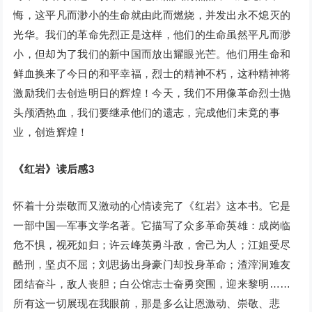
悔，这平凡而渺小的生命就由此而燃烧，并发出永不熄灭的
光华。我们的革命先烈正是这样，他们的生命虽然平凡而渺
小，但却为了我们的新中国而放出耀眼光芒。他们用生命和
鲜血换来了今日的和平幸福，烈士的精神不朽，这种精神将
激励我们去创造明日的辉煌！今天，我们不用像革命烈士抛
头颅洒热血，我们要继承他们的遗志，完成他们未竟的事
业，创造辉煌！
《红岩》读后感3
怀着十分崇敬而又激动的心情读完了《红岩》这本书。它是
一部中国—军事文学名著。它描写了众多革命英雄：成岗临
危不惧，视死如归；许云峰英勇斗敌，舍己为人；江姐受尽
酷刑，坚贞不屈；刘思扬出身豪门却投身革命；渣滓洞难友
团结奋斗，敌人丧胆；白公馆志士奋勇突围，迎来黎明……
所有这一切展现在我眼前，那是多么让恩激动、崇敬、悲