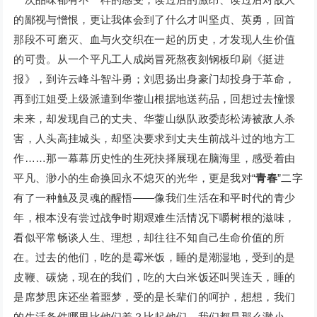
的鄙视与憎恨，更让我体会到了什么才叫坚贞、英勇，回首
那段不可磨灭、血与火交织在一起的历史，才发现人生价值
的可贵。从一个平凡工人成岗冒死熬夜刻钢板印刷《挺进
报》，到许云峰斗智斗勇；刘思扬出身豪门却投身于革命，
再到江姐受上级派遣到华蓥山根据地送药品，回想过去憧憬
未来，却发现自己的丈夫、华蓥山纵队政委彭松涛被敌人杀
害，人头高挂城头，却坚决要求到丈夫生前战斗过的地方工
作……那一幕幕历史性的生死抉择展现在脑海里，感受着由
平凡、渺小的生命换回永不熄灭的光华，更是我对“
青春
”二字
有了一种触及灵魂的醒悟——像我们生活在和平时代的青少
年，根本没有尝过战争时期艰难生活情况下嚼树根的滋味，
看似平常畅谈人生、理想，却往往不知自己生命价值的所
在。过去的他们，吃的是霉米饭，睡的是潮湿地，受到的是
皮鞭、碳烧，现在的我们，吃的大白米饭还叫哭连天，睡的
是席梦思床还坐着噩梦，受的是长辈们的呵护，想想，我们
的生活条件哪里比他们差？比起他们，我们都是那么渺小，