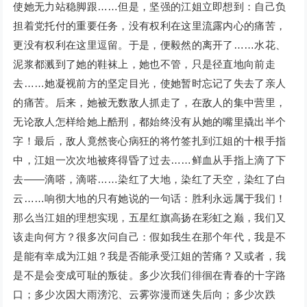
使她无力站稳脚跟……但是，坚强的江姐立即想到：自己负
担着党托付的重要任务，没有权利在这里流露内心的痛苦，
更没有权利在这里逗留。于是，便毅然的离开了……水花、
泥浆都溅到了她的鞋袜上，她也不管，只是径直地向前走
去……她凝视前方的坚定目光，使她暂时忘记了失去了亲人
的痛苦。后来，她被无数敌人抓走了，在敌人的集中营里，
无论敌人怎样给她上酷刑，都始终没有从她的嘴里撬出半个
字！最后，敌人竟然丧心病狂的将竹签扎到江姐的十根手指
中，江姐一次次地被疼得昏了过去……鲜血从手指上滴了下
去——滴嗒，滴嗒……染红了大地，染红了天空，染红了白
云……响彻大地的只有她说的一句话：胜利永远属于我们！
那么当江姐的理想实现，五星红旗高扬在彩虹之巅，我们又
该走向何方？很多次问自己：假如我生在那个年代，我是不
是能有幸成为江姐？我是否能承受江姐的苦痛？又或者，我
是不是会变成可耻的叛徒。多少次我们徘徊在青春的十字路
口；多少次因大雨滂沱、云雾弥漫而迷失后向；多少次跌