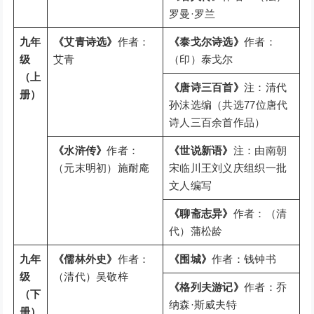
罗曼·罗兰
九年
《艾青诗选》
作者：
《泰戈尔诗选》
作者：
级
艾青
（印）泰戈尔
（上
《唐诗三百首》
注：清代
册）
孙沫选编（共选77位唐代
诗人三百余首作品）
《水浒传》
作者：
《世说新语》
注：由南朝
（元末明初）施耐庵
宋临川王刘义庆组织一批
文人编写
《聊斋志异》
作者：（清
代）蒲松龄
九年
《儒林外史》
作者：
《围城》
作者：钱钟书
级
（清代）吴敬梓
《格列夫游记》
作者：乔
（下
纳森·斯威夫特
册）