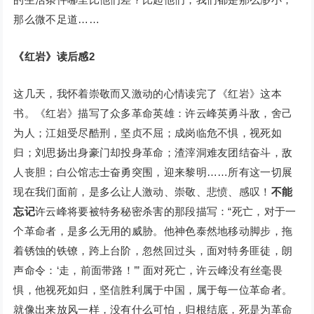
那么微不足道……
《红岩》读后感2
这几天，我怀着崇敬而又激动的心情读完了《红岩》这本
书。《红岩》描写了众多革命英雄：许云峰英勇斗敌，舍己
为人；江姐受尽酷刑，坚贞不屈；成岗临危不惧，视死如
归；刘思扬出身豪门却投身革命；渣滓洞难友团结奋斗，敌
人丧胆；白公馆志士奋勇突围，迎来黎明……所有这一切展
现在我们面前，是多么让人激动、崇敬、悲愤、感叹！
不能
忘记
许云峰将要被特务秘密杀害的那段描写：“死亡，对于一
个革命者，是多么无用的威胁。他神色泰然地移动脚步，拖
着锈蚀的铁镣，跨上台阶，忽然回过头，面对特务匪徒，朗
声命令：‘走，前面带路！’” 面对死亡，许云峰没有丝毫畏
惧，他视死如归，坚信胜利属于中国，属于每一位革命者。
就像出来放风一样，没有什么可怕，归根结底，死是为革命