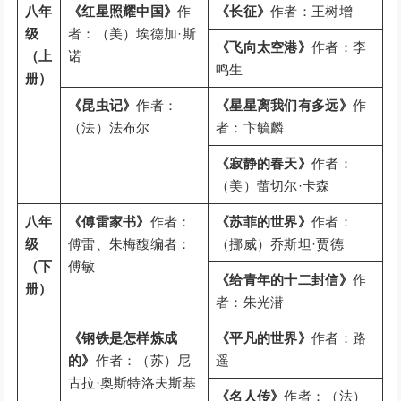
八年
《红星照耀中国》
作
《长征》
作者：王树增
级
者：（美）埃德加·斯
《飞向太空港》
作者：李
（上
诺
鸣生
册）
《昆虫记》
作者：
《星星离我们有多远》
作
（法）法布尔
者：卞毓麟
《寂静的春天》
作者：
（美）蕾切尔·卡森
八年
《傅雷家书》
作者：
《苏菲的世界》
作者：
级
傅雷、朱梅馥编者：
（挪威）乔斯坦·贾德
（下
傅敏
《给青年的十二封信》
作
册）
者：朱光潜
《钢铁是怎样炼成
《平凡的世界》
作者：路
的》
作者：（苏）尼
遥
古拉·奥斯特洛夫斯基
《名人传》
作者：（法）