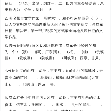
征从 （地名）出发，到红一、二、四方面军会师结束，总
里程约为 余里，历时 天。
著名报告文学作家 历时六年、精心打造的巨著《 》，
从人类文明发展的高度重新认识了长征的重要意义，是红军
长征 年以来，第一部用纪实的方式最全面地反映长征的文
学作品。
按长征时的行政区划和习惯称谓，红军长征经过的省
为 个： (赣)、 (闽)、广东(粤)、 (湘)、 (桂)、 (贵或
黔)、 (云或滇)、 (陕或秦)、 (川或蜀)、西康、甘肃。
4.长征翻过的山有 多座，主要有：五岭山地的越城岭，云
贵高原的苗岭、 、乌蒙山，横断山脉东部的岷山(大雪
山)、 、邛崃山，以及 等。
5. 红军在长征中渡过的大河有 多条，主要有江西的章水、
贡水、信丰水，湖南的 、 。湘水， 贵州的乌江、 ，