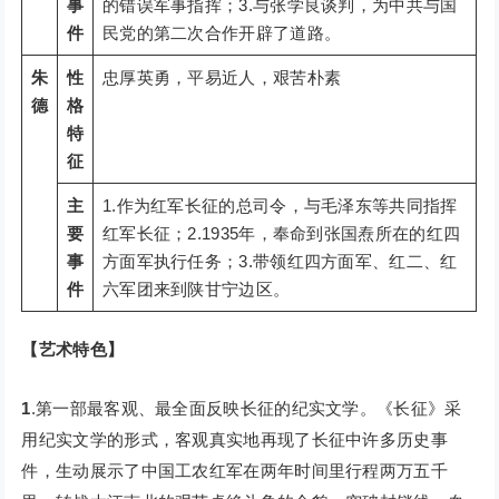
事
的错误军事指挥；3.与张学良谈判，为中共与国
件
民党的第二次合作开辟了道路。
朱
性
忠厚英勇，平易近人，艰苦朴素
德
格
特
征
主
1.作为红军长征的总司令，与毛泽东等共同指挥
要
红军长征；2.1935年，奉命到张国焘所在的红四
事
方面军执行任务；3.带领红四方面军、红二、红
件
六军团来到陕甘宁边区。
【艺术特色】
1
.第一部最客观、最全面反映长征的纪实文学。《长征》采
用纪实文学的形式，客观真实地再现了长征中许多历史事
件，生动展示了中国工农红军在两年时间里行程两万五千