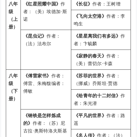
八年
《红星照耀中国》
作
《长征》
作者：王树增
级
者：（美）埃德加·斯
《飞向太空港》
作者：李
（上
诺
鸣生
册）
《昆虫记》
作者：
《星星离我们有多远》
作
（法）法布尔
者：卞毓麟
《寂静的春天》
作者：
（美）蕾切尔·卡森
八年
《傅雷家书》
作者：
《苏菲的世界》
作者：
级
傅雷、朱梅馥编者：
（挪威）乔斯坦·贾德
（下
傅敏
《给青年的十二封信》
作
册）
者：朱光潜
《钢铁是怎样炼成
《平凡的世界》
作者：路
的》
作者：（苏）尼
遥
古拉·奥斯特洛夫斯基
《名人传》
作者：（法）