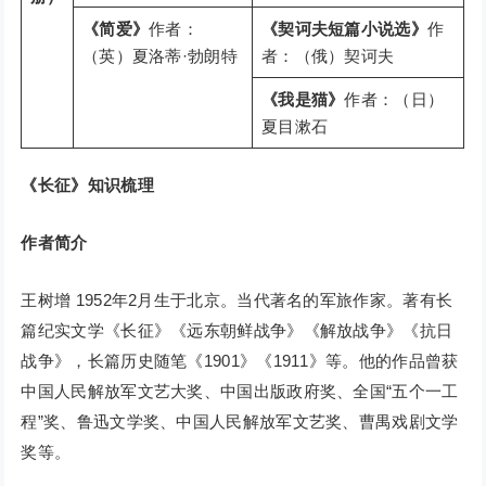
《简爱》
作者：
《契诃夫短篇小说选》
作
（英）夏洛蒂·勃朗特
者：（俄）契诃夫
《我是猫》
作者：（日）
夏目漱石
《长征》知识梳理
作者简介
王树增 1952年2月生于北京。当代著名的军旅作家。著有长
篇纪实文学《长征》《远东朝鲜战争》《解放战争》《抗日
战争》，长篇历史随笔《1901》《1911》等。他的作品曾获
中国人民解放军文艺大奖、中国出版政府奖、全国“五个一工
程”奖、鲁迅文学奖、中国人民解放军文艺奖、曹禺戏剧文学
奖等。