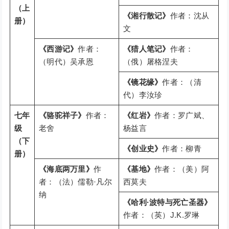
（上
《湘行散记》
作者：沈从
册）
文
《西游记》
作者：
《猎人笔记》
作者：
（明代）吴承恩
（俄）屠格涅夫
《镜花缘》
作者：（清
代）李汝珍
七年
《骆驼祥子》
作者：
《红岩》
作者：罗广斌、
级
老舍
杨益言
（下
《创业史》
作者：柳青
册）
《海底两万里》
作
《基地》
作者：（美）阿
者：（法）儒勒·凡尔
西莫夫
纳
《哈利·波特与死亡圣器》
作者：（英）J.K.罗琳