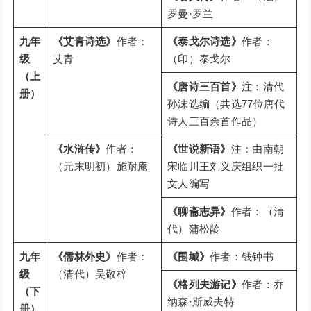
罗曼·罗兰
九年
《艾青诗选》
作者：
《泰戈尔诗选》
作者：
级
艾青
（印）泰戈尔
（上
《唐诗三百首》
注：清代
册）
孙沫选编（共选77位唐代
诗人三百余首作品）
《水浒传》
作者：
《世说新语》
注：由南朝
（元末明初）施耐庵
宋临川王刘义庆组织一批
文人编写
《聊斋志异》
作者：（清
代）蒲松龄
九年
《儒林外史》
作者：
《围城》
作者：钱钟书
级
（清代）吴敬梓
《格列夫游记》
作者：乔
（下
纳森·斯威夫特
册）