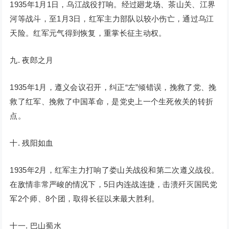
1935年1月1日，乌江战役打响。经过廻龙场、茶山关、江界
河等战斗，至1月3日，红军主力部队以较小伤亡，通过乌江
天险。红军元气得到恢复，重掌长征主动权。
九. 夜郎之月
1935年1月，遵义会议召开，纠正“左”倾错误，挽救了党、挽
救了红军、挽救了中国革命，是党史上一个生死攸关的转折
点。
十. 残阳如血
1935年2月，红军主力打响了娄山关战役和第二次遵义战役。
在敌情非常严峻的情况下，5日内连战连捷，击溃歼灭国民党
军2个师、8个团，取得长征以来最大胜利。
十一. 巴山蜀水