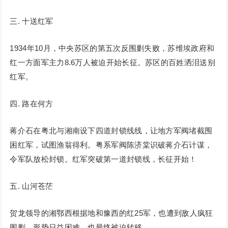
三. 十送红军
1934年10月，中央苏区的第五次反围剿失败，苏维埃政府和
红一方面军主力8.6万人被迫开始长征。苏区的百姓洒泪送别
红军。
四. 路在何方
蒋介石在粤北与湘南设下四道封锁线线，让地方军阀堵截围
困红军，试图渔翁得利。粤系军阀陈济棠识破蒋介石计谋，
令军队放松封锁。红军突破第一道封锁线，长征开始！
五. 山河苍茫
贺龙领导的湘鄂西根据地和豫西的红25军，也遭到敌人疯狂
围剿，形势日益困难，也最终被迫转移。