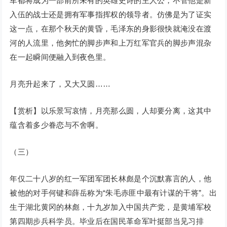
军都将成为一部前所未有的英雄史诗的主人公，不管他是新
入伍的战士还是拥有军事指挥权的领导者。仿佛是为了证实
这一点，在那个秋天的黄昏，毛泽东的身影很快就淹没在渡
河的人流里，他匆忙的脚步声和上万红军官兵的脚步声混杂
在一起瞬间便融入到夜色里。
月亮升起来了，又大又圆……
【赏析】以乐景写哀情，月亮那么圆，人却要分离，这其中
蕴含着多少眷恋与不舍啊。
（三）
年仅二十八岁的红一军团军团长林彪是个沉默寡言的人，他
被他的对手何键和薛岳称为“朱毛赤匪中最有计谋的干将”。出
生于湖北黄冈的林彪，十九岁加入中国共产党，是黄埔军校
第四期步兵科学员。毕业后在国民革命军叶挺部当见习排