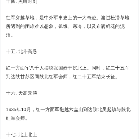
十四. 黑暗时刻
红军穿越草地，是中外军事史上的一大奇迹。渡过松潘草地
所遇到的困难难以想象，饥饿、寒冷，以及布满鲜花的泥
沼。
十五. 北斗高悬
红一方面军八千人摆脱张国焘干扰北上。同时，红二十五军
到达陕甘苏区同陕北红军会师，红二十五军结束长征。
十六. 天高云淡
1935年10月，红一方面军翻越六盘山到达陕北吴起镇与陕北
红军会师。
十七. 北上北上