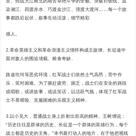
里、转战大江南北的艰苦卓绝斗争的全貌。突破封锁线、血
染湘江、四渡赤水、巧渡金沙江、强渡大渡河……每一个故
事都跌宕起伏，叙事生动活泼，细节精彩
感人。
2.革命英雄主义和革命浪漫主义情怀构成主旋律。长征途中
面对敌人的围追堵截、粮食奇缺、
路途坎坷等恶劣环境，红军战士们依然士气高昂，苦中作
乐，笑对困难。为了驱赶疲劳、困乏，战士们在安全的路段
或唱歌，或讲故事，或说笑话，以活跃气氛，体现了红军战
士不畏艰险、克服困难的乐观主义精神。
3.以小见大，普通战士身上折射出崇高的精神。王树增说：
“历史往往是群体的历史。长征是一个群体的英雄行为，每个
战士都是历史的主角。”本书最打动人的地方，在于他把视线