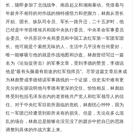
长，随即参加了北伐战争、南昌起义和湘南暴动。凭借着与
年龄并不相符的对作战的独特感悟力和把握力，林彪从营长
开始、团长、纵队司令员、军长一路升迁，二十五岁时，他
已经是中华苏维埃共和国中央执行委员、中央革命军事委员
会委员、中共苏区中央局委员和中国工农红军第一军团军团
长。他可能是个索然无味的人，生活中几平没有任何爱好，
唯一能够吸引他的就是作战地图和沙盘。林彪曾经写过一篇
名为《论短促突击》的军事文章，受到李德的赞赏，李德说
他是“最有头脑最有前途的红军指挥员”。尽管这篇文章后来成
为林彪赞成李德错误军事路线的一个证据，但史实中难有更
充分的实据说明他与李德有更深的交住。恰恰相反，林彪始
终受到包括毛泽东在内的老资格共产党人和红军领导人的信
任。对于中央红军目前所面临的危机，林彪忧心忡忡，因为
红一军团已经遭受到前所未有的损失。但是，无论在多么混
乱的场合，林彪总是能够在没完没了的踱步中把自已的思路
调整到具体的作战方案上来。