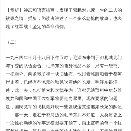
【赏析】神态和语言描写，表现了郭鹏对九死一生的二人的
钦佩之情；插叙，为读者讲述了一个多么悲怆的故事，也表
现了红军战士坚定的革命信仰。
（二）
一九三四年十月十八日下午五时，毛泽东来到于都县城北门
与军委的队伍会合。毛泽东的随身物品不多，只有一袋书、
一把雨伞、两条毯子和一块旧油布。他甩着胳膊顺着于都河
岸走着，已经有些凉意的秋风吹着他的长发。毛泽东很清
楚，此一去，包括博古和李德在内，谁都无法预料中华苏维
埃共和国和中国工农红军将要走向哪里。现在要紧的问题
是，国民党军的飞机最好晚一些发现这支逶迤如长龙的队伍
——那一天，走在于都河边的毛泽东并不知道，人类历史上
一次惊心动魄的军事远征就要开始了，踏上征程的每一个红