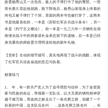
政委杨秀山又一次负伤，敌人的子弹打中了他的臀部。一营
营长蔡久背起他就跑，跑下阵地后，杨秀山发现身上挎着的
挎包又被子弹打了个洞，里面的两本书也被打穿了，这两本
书是他最喜欢的，一本是《苏联红军步兵战斗条令》，另一
本是《列宁主义概论》。前一本是一九三六年一月牺牲在湖
南便水战斗中的师参谋长金承忠留下的遗物，后一本是已经
身负重伤的师政委方理明送给他的新年礼物。
【赏析】生动的细节描写，真实地再现了战斗的残酷，体现
了红军官兵浴血奋战的坚忍与执着。
精要练习
年，有一群共产党人为了追寻理想与信仰，为了改变国
家与民族的命运，带领着一支队伍，以大无畏的牺牲精神穿
越千难万险，用血肉之躯走出了一条光辉之路，创建了一个
崭新的中国，这支队伍名叫 ，这条光辉之路名叫 。长