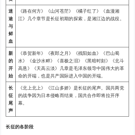
迷
《路在何方》《山河苍茫》《橘子红了》《血漫湘
途
江》几个章节是长征初期的探索，是湘江边的战役。
与
鲜
血
新
《恭贺新年》《夜郎之月》《残阳如血》《巴山蜀
的
水》《金沙水畔》《喜极之泪》《黑暗时刻》《北斗
开
高悬》《天高云淡》几章是毛泽东领导中国伟大的革
始
命的开端，也是共产国际进入中国的开端。
长
《北上北上》《江山多娇》是长征的尾声。国共两党
征
的战争因为日本侵略而结束，国共合作即将拉开序
尾
幕。
声
长征的各阶段