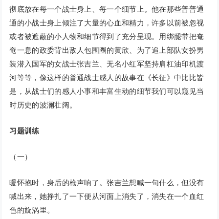
彻底放在每一个战士身上、每一个细节上。他在那些普普通
通的小战士身上倾注了大量的心血和精力，许多以前被忽视
或者被遮蔽的小人物和细节得到了充分呈现。用绑腿带把奄
奄一息的政委背出敌人包围圈的黄欣、为了追上部队女扮男
装潜入国军的女战士张吉兰、无名小红军坚持肩杠油印机渡
河等等，像这样的普通战士感人的故事在《长征》中比比皆
是，从战士们的感人小事和丰富生动的细节我们可以窥见当
时历史的波澜壮阔。
习题训练
（一）
暖怀抱时，身后的枪声响了。张吉兰想喊一句什么，但没有
喊出来，她挣扎了一下便从河面上消失了，消失在一个血红
色的旋涡里。