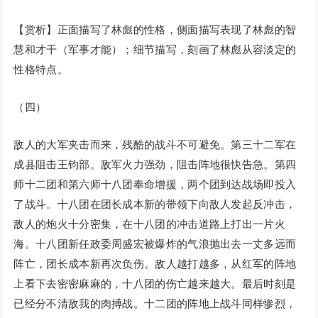
【赏析】正面描写了林彪的性格，侧面描写表现了林彪的智
慧和才干（军事才能）；细节描写，刻画了林彪从容淡定的
性格特点。
（四）
敌人的大军夹击而来，残酷的战斗不可避免。第三十二军在
成县阻击王钧部。敌军火力强劲，阻击阵地很快告急。第四
师十二团和第六师十八团奉命增援，两个团到达战场即投入
了战斗。十八团在团长成本新的带领下向敌人发起反冲击，
敌人的炮火十分密集，在十八团的冲击道路上打出一片火
海。十八团新任政委周盛宏被爆炸的气浪抛出去一丈多远而
阵亡，团长成本新再次负伤。敌人越打越多，从红军的阵地
上看下去密密麻麻的，十八团的伤亡越来越大。最后时刻是
已经分不清敌我的肉搏战。十二团的阵地上战斗同样惨烈，