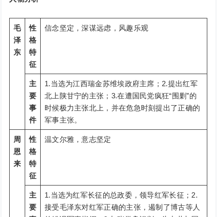
毛
性
信念坚定，深谋远虑，风趣乐观
泽
格
东
特
征
主
1.当选为江西瑞金苏维埃政府主席；2.提出红军
要
北上陕甘宁的主张；3.在遭国民党疯狂“围剿”的
事
时候极力主张北上，并在危急时刻提出了正确的
件
军事主张。
周
性
温文尔雅，意志坚定
恩
格
来
特
征
主
1.当选为红军长征的总政委，领导红军长征；2.
要
接受毛泽东对红军正确的主张，遏制了博古等人