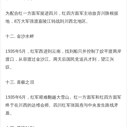
为配合红一方面军挺进四川，红四方面军主动放弃川陕根据
地，8万大军强渡嘉陵江转战到川西北地区。
十二. 金沙水畔
1935年5月，红军西进到云南，找到船只并控制了皎平渡两岸
渡口，从容渡过金沙江。两天后国民党追兵才到，望江兴
叹。
十三. 喜极之泪
1935年6月，红军艰难翻越大雪山。红一方面军和红四方面军
终于在川西的达维会师。四川红军张国焘与中央发生路线矛
盾。