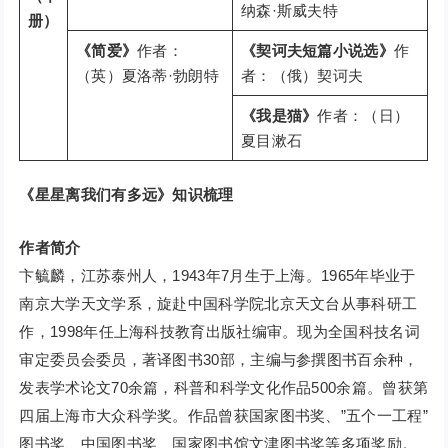
纳森·斯威夫特
册）
《简爱》
作者：
《契诃夫短篇小说选》
作
（英）夏洛蒂·勃朗特
者：（俄）契诃夫
《我是猫》
作者：（日）
夏目漱石
《星星离我们有多远》知识梳理
作者简介
卞毓麟，江苏泰州人，1943年7月生于上海。1965年毕业于
南京大学天文学系，旋赴中国科学院北京天文台从事科研工
作，1998年任上海科技教育出版社编审。现为全国科技名词
审定委员会委员，著译图书30部，主编与参撰图书百余种，
发表学术论文70余篇，科普和科学文化作品500余篇。曾获第
四届上海市大众科学奖。作品曾获国家图书奖、”五个一工程”
图书奖、中国图书奖、国家图书馆文津图书奖等多项奖励。