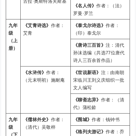
古拉·奥斯特洛夫斯基
《名人传》
作者：（法）
罗曼·罗兰
九年
《艾青诗选》
作者：
《泰戈尔诗选》
作者：
级
艾青
（印）泰戈尔
（上
《唐诗三百首》
注：清代
册）
孙沫选编（共选77位唐代
诗人三百余首作品）
《水浒传》
作者：
《世说新语》
注：由南朝
（元末明初）施耐庵
宋临川王刘义庆组织一批
文人编写
《聊斋志异》
作者：（清
代）蒲松龄
九年
《儒林外史》
作者：
《围城》
作者：钱钟书
级
（清代）吴敬梓
《格列夫游记》
作者：乔
（下