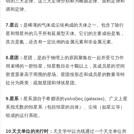
动的三大定律。这三大定律分别称为椭圆定律、面积定律和
调和定律。
7.星云：
是稀薄的气体或尘埃构成的天体之一。包含了除行
星和彗星外的几乎所有延展型天体。它们的主要成份是氢，
其次是氮，还含有一定比例的金属元素和非金属元素。
8.星团：
星团，是由于物理上的原因聚集在一起并受引力作
用束缚的一群恒星，恒星数目在十颗以上，其成员星的空间
密度显著高于周围的星场。星团按形态和成员星的数量等特
征分为两类：疏散星团和球状星团。
9.星系：
星系源自于希腊语的γαλαξίας (galaxias)。广义上星
系指无数的恒星系（包括恒星的自体）、尘埃（如星云等）
组成的运行系统。
10.天文单位的光行时：
天文学中以光线通过一个天文单位所