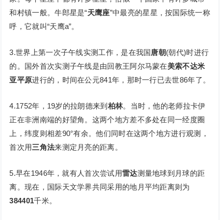
和村镇一般。牛郎星是“
天鹰座
”中最亮的星星，按国际统一称
呼，它就叫“天鹰a”。
3.世界上第一次子午线实测工作，是在我国
唐朝
(朝代)时进行
的。国外首次实测子午线是由回教王阿尔马蒙在
美索不达米
亚平原
进行的，时间在公元841年，那时一行已去世86年了。
4.1752年，19岁的拉朗德来到
柏林
。当时，他的老师拉卡伊
正在非洲南端的好望角。这两个地方差不多处在同一经度圈
上，纬度则相差90°有余。他们同时在这两个地方进行观测，
首次用
三角法
来测定月亮的距离。
5.早在1946年，就有人首次尝试用
雷达
测量地球到月球的距
离。现在，国际天文学界共同采用的地月平均距离则为
384401
千米。