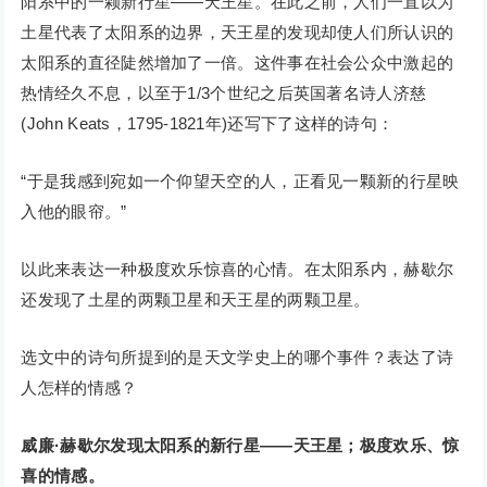
阳系中的一颗新行星——天王星。在此之前，人们一直以为
土星代表了太阳系的边界，天王星的发现却使人们所认识的
太阳系的直径陡然增加了一倍。这件事在社会公众中激起的
热情经久不息，以至于1/3个世纪之后英国著名诗人济慈
(John Keats，1795-1821年)还写下了这样的诗句：
“于是我感到宛如一个仰望天空的人，正看见一颗新的行星映
入他的眼帘。”
以此来表达一种极度欢乐惊喜的心情。在太阳系内，赫歇尔
还发现了土星的两颗卫星和天王星的两颗卫星。
选文中的诗句所提到的是天文学史上的哪个事件？表达了诗
人怎样的情感？
威廉·赫歇尔发现太阳系的新行星——天王星；极度欢乐、惊
喜的情感。