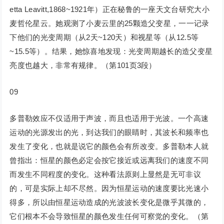
etta Leavitt,1868~1921年）正在秘鲁的一座天文台研究大小
麦哲伦星云。她观测了小麦云里的25颗造父变星，一一记录
下他们的光变周期（从2天~120天）和视星等（从12.5等
~15.5等）。结果，她惊喜地发现：光变周期越长的造父变星
亮度也越大，非常有规律。（第101页3段）
09
多普勒效应不仅适用于声波，而且也适用于光波。一个高速
运动的光源发出的光，到达我们的眼睛时，其波长和频率也
发生了变化，也就是说它的颜色会有所改变。多普勒本人就
曾指出：恒星的颜色必定会按它接近或远离我们的速度不同
而发生不同程度的变化。这种看法原则上显然是无可非议
的，可是实际上却不尽然。因为恒星运动的速度要比光速小
得多，所以由恒星运动造成的光波波长变化是微乎其微的，
它们根本不会导致恒星的颜色发生任何可察觉的变化。（第