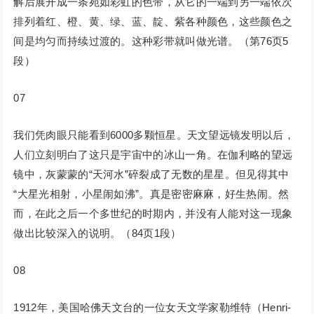
解后展开成一条宛如彩虹的色带，从它的一端到另一端依次
排列着红、橙、黄、绿、蓝、靛、紫各种颜色，这些颜色之
间是均匀而持续过渡的。这种彩带就叫做光谱。（第76页5
段）
07
我们凭肉眼只能看到6000多颗恒星。天文望远镜发明以后，
人们立刻明白了这只是宇宙中的冰山一角。在伽利略的望远
镜中，灰蒙蒙的“天河水”碎裂成了无数的星星。但见得其中
“大星光相射，小星闹如沸”。真是密密麻麻，好生热闹。然
而，在此之后一个多世纪的时期内，并没有人能对这一现象
做出比较深入的说明。（84页1段）
08
1912年，美国哈佛天文台的一位女天文学家勒维特（Henri-