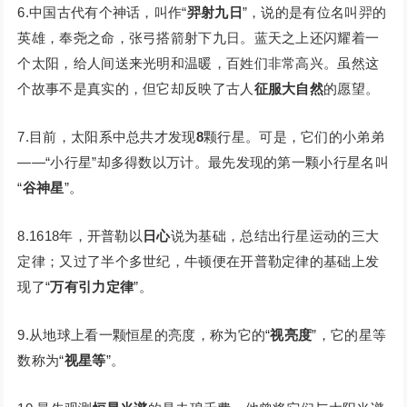
6.中国古代有个神话，叫作“
羿射九日
”，说的是有位名叫羿的
英雄，奉尧之命，张弓搭箭射下九日。蓝天之上还闪耀着一
个太阳，给人间送来光明和温暖，百姓们非常高兴。虽然这
个故事不是真实的，但它却反映了古人
征服大自然
的愿望。
7.目前，太阳系中总共才发现
8
颗行星。可是，它们的小弟弟
——“小行星”却多得数以万计。最先发现的第一颗小行星名叫
“
谷神星
”。
8.1618年，开普勒以
日心
说为基础，总结出行星运动的三大
定律；又过了半个多世纪，牛顿便在开普勒定律的基础上发
现了“
万有引力定律
”。
9.从地球上看一颗恒星的亮度，称为它的“
视亮度
”，它的星等
数称为“
视星等
”。