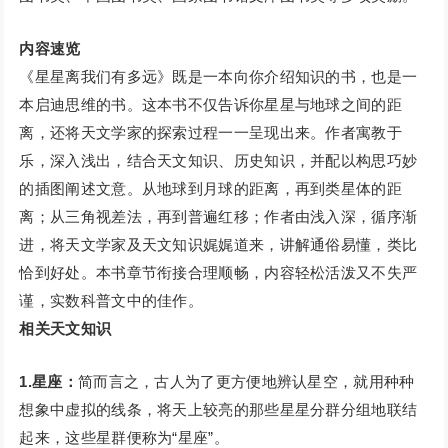
内容速览
《星星离我们有多远》既是一本向你介绍知识的书，也是一
本启迪思维的书。这本书不仅告诉你星星与地球之间的距
离，还将天文学家的探索过程一一呈现出来。作者寓教于
乐，深入浅出，结合天文知识、历史知识，并配以构思巧妙
的插图阐述文意。从地球到月球的距离，再到类星体的距
离；从三角视差法，再到普遍红移；作者由浅入深，循序渐
进，将天文学家及天文知识娓娓道来，讲解通俗易懂，类比
恰到好处。本书章节衔接合理顺畅，内容轻松活泼又不失严
谨，实数科普文中的佳作。
相关天文知识
1.星座：
简而言之，古人为了更方便地辨认星空，就用种种
想象中虚拟的线条，将天上较亮的那些星星分群分组地联结
起来，这些星群便称为“星座”。