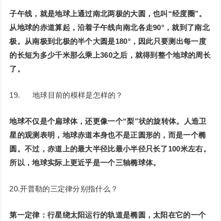
子午线，就是地球上通过南北两极的大圆，也叫“经度圈”。
从地球的赤道算起，沿着子午线向南北各走90°，就到了南北
极。从南极到北极的半个大圆是180°，因此只要测出每一度
的长短为多少千米那么乘上360之后，就得到整个地球的周长
了。
19. 地球目前的模样是怎样的？
地球不仅是个扁球体，还更像一个“梨”状的旋转体。人造卫
星的观测表明，地球赤道本身也不是正圆形的，而是一个椭
圆。不过，赤道上的最大半径比最小半径只长了100米左右。
所以，地球实际上更近乎是一个三轴椭球体。
20.开普勒的三定律分别指什么？
第一定律：行星绕太阳运行的轨道是椭圆，太阳在它的一个