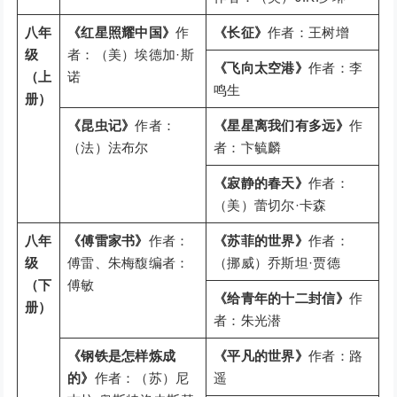
八年
《红星照耀中国》
作
《长征》
作者：王树增
级
者：（美）埃德加·斯
《飞向太空港》
作者：李
（上
诺
鸣生
册）
《昆虫记》
作者：
《星星离我们有多远》
作
（法）法布尔
者：卞毓麟
《寂静的春天》
作者：
（美）蕾切尔·卡森
八年
《傅雷家书》
作者：
《苏菲的世界》
作者：
级
傅雷、朱梅馥编者：
（挪威）乔斯坦·贾德
（下
傅敏
《给青年的十二封信》
作
册）
者：朱光潜
《钢铁是怎样炼成
《平凡的世界》
作者：路
的》
作者：（苏）尼
遥