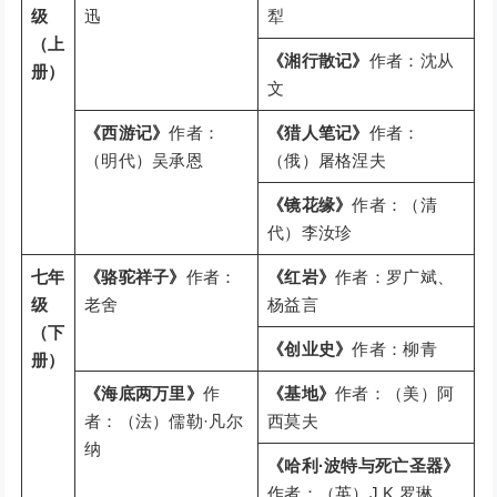
级
迅
犁
（上
《湘行散记》
作者：沈从
册）
文
《西游记》
作者：
《猎人笔记》
作者：
（明代）吴承恩
（俄）屠格涅夫
《镜花缘》
作者：（清
代）李汝珍
七年
《骆驼祥子》
作者：
《红岩》
作者：罗广斌、
级
老舍
杨益言
（下
《创业史》
作者：柳青
册）
《海底两万里》
作
《基地》
作者：（美）阿
者：（法）儒勒·凡尔
西莫夫
纳
《哈利·波特与死亡圣器》
作者：（英）J.K.罗琳