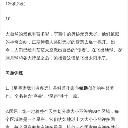
126页2段）
10
大自然的景色丰富多彩，宇宙中的奥秘无穷无尽。他们披戴
的神奇面纱，正期待着人类以无尽的智慧去逐一揭开。如
今，人们已经向茫茫太空派出自己的“使者”。在飞出地球、探
测月球和各大行星之后，紧接着这便是飞出太阳系了。
习题训练
1.《星星离我们有多远》是科普作家
卞毓麟
创作的科普著
作。全书包含“序曲”、“尾声”共
十一
篇。
2.国际上统一地将整个天空划分成大小不等的
88
个区域，每
个区域便是一个星座，它们犹如地球上大大小小的许多国
家。每个星座中都有许多星星，恰似一个国家中有许多城市