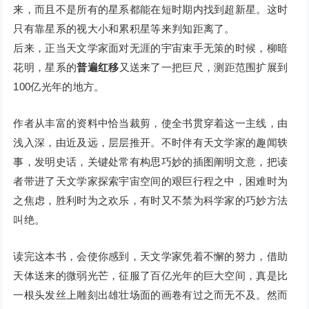
来，而且不是所有的星系都能在短时期内找到超新星。这时
只有靠星系的视大小和累积星等来判知距离了。
后来，正当天文学家面对无涯的宇宙束手无策的时候，柳暗
花明，星系的
普遍红移
又送来了一把巨尺，测距范围扩展到
100亿光年的地方。
作者从丰富的资料中恰当裁剪，使全书贯穿着这一主线，由
浅入深，由近及远，层层推开。不时伴有天文学家的趣闻轶
事，发明史话，关键处常有构思巧妙的插图阐明文意，把读
者带进了天文学家探索宇宙空间的艰巨行程之中，困难时为
之焦虑，胜利时为之欢乐，有时又不禁为科学家的巧妙方法
叫绝。
读完这本书，会使你感到，天文学家凭着不懈的努力，借助
天体送来的微弱光芒，征服了百亿光年的巨大空间，真是比
一根头发丝上雕刻出雄壮场面的画卷有过之而无不及。然而