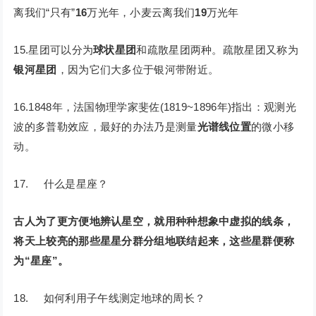
离我们“只有”
16
万光年，小麦云离我们
19
万光年
15.星团可以分为
球状星团
和疏散星团两种。疏散星团又称为
银河星团
，因为它们大多位于银河带附近。
16.1848年，法国物理学家斐佐(1819~1896年)指出：观测光
波的多普勒效应，最好的办法乃是测量
光谱线位置
的微小移
动。
17. 什么是星座？
古人为了更方便地辨认星空，就用种种想象中虚拟的线条，
将天上较亮的那些星星分群分组地联结起来，这些星群便称
为“星座”。
18. 如何利用子午线测定地球的周长？