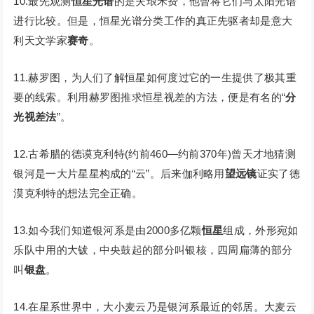
10.最先观测
恒星光谱
的是夫琅禾费，他曾将它们与太阳光谱
进行比较。但是，恒星光谱分类工作的真正先驱者却是意大
利天文学家
赛奇
。
11.赫罗图，为人们了解恒星如何度过它的一生提供了极其重
要的线索。利用赫罗图推求恒星视差的方法，便是有名的“
分
光视差法
”。
12.古希腊的德谟克利特(约前460—约前370年)曾天才地猜测
银河是一大片星星构成的“云”。后来伽利略用
望远镜
证实了德
漠克利特的想法完全正确。
13.如今我们知道银河系是由2000多亿颗
恒星
组成，外形宛如
乐队中用的大钹，中央鼓起的部分叫银核，四周扁薄的部分
叫
银盘
。
14.在星系世界中，大小麦云乃是银河系最近的邻居。大麦云