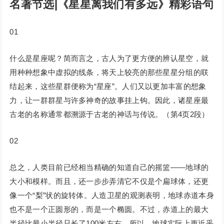
名著节选|《星星离我们有多远》精彩语句
01
什么是星座呢？简而言之，古人为了更方便的辨认星空，就
用种种想象中虚拟的线条，将天上较亮的那些星星分组的联
结起来，这些星群便称为“星座”。人们又以更加丰富的想象
力，让一群群星与许多神奇的故事挂上钩。因此，诸星座最
古老的名称通常都溯源于古老的神话与传说。（第4页2段）
02
总之，人类目前已经相当精确的知道自己的摇篮——地球的
大小和模样。而且，还一步步弄清它不仅是个扁球体，还更
像一个“梨”状的旋转体。人造卫星的观测表明，地球赤道本身
也不是一个正圆形的，而是一个椭圆。不过，赤道上的最大
半径比最小半径只长了100米左右。所以，地球实际上更近乎