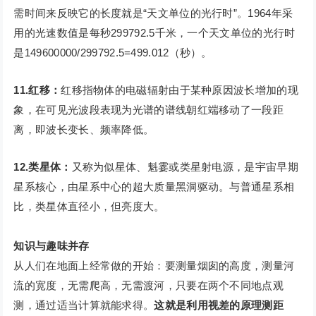
需时间来反映它的长度就是“天文单位的光行时”。1964年采
用的光速数值是每秒299792.5千米，一个天文单位的光行时
是149600000/299792.5=499.012（秒）。
11.红移：
红移指物体的电磁辐射由于某种原因波长增加的现
象，在可见光波段表现为光谱的谱线朝红端移动了一段距
离，即波长变长、频率降低。
12.类星体：
又称为似星体、魁霎或类星射电源，是宇宙早期
星系核心，由星系中心的超大质量黑洞驱动。与普通星系相
比，类星体直径小，但亮度大。
知识与趣味并存
从人们在地面上经常做的开始：要测量烟囱的高度，测量河
流的宽度，无需爬高，无需渡河，只要在两个不同地点观
测，通过适当计算就能求得。
这就是利用视差的原理测距