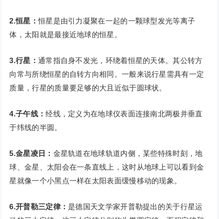
2.恒星：
恒星是由引力凝聚在一起的一颗球型发光等离子
体，太阳就是最接近地球的恒星。
3.行星：
通常指自身不发光，环绕着恒星的天体。其公转方
向常与所绕恒星的自转方向相同。一般来说行星需具有一定
质量，行星的质量要足够的大且近似于圆球状。
4.子午线：
经线，定义为在地球仪表面连接南北两极并垂直
于纬线的半圆。
5.金星凌日：
金星轨道在地球轨道内侧，某些特殊时刻，地
球、金星、太阳会在一条直线上，这时从地球上可以看到金
星就像一个小黑点一样在太阳表面缓慢移动的现象。
6.开普勒三定律：
是德国天文学家开普勒提出的关于行星运