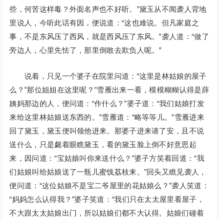
些，何苦这样毒？外面名声也不好听。”黛玉从不闻袭人背地
里说人，今听此话有因，便说道：“这也难说。但凡家庭之
事，不是东风压了西风，就是西风压了东风。”袭人道：“做了
旁边人，心里先怯了，那里倒敢去欺负人呢。”
说着，只见一个婆子在院里问道：“这里是林姑娘的屋子
么？”那位姐姐在这里呢？”雪雁出来一看，模模糊糊认得是薛
姨妈那边的人，便问道：“作什么？”婆子道：“我们姑娘打发
来给这里林姑娘送东西的。”雪雁道：“略等等儿。”雪雁进来
回了黛玉，黛玉便叫领他进来。那婆子进来请了安，且不说
送什么，只是觑着眼瞧黛玉，看的黛玉脸上倒不好意思起
来，因问道：“宝姑娘叫你来送什么？”婆子方笑着回道：“我
们姑娘叫给姑娘送了一瓶儿蜜饯荔枝来。”回头又瞧见袭人，
便问道：“这位姑娘不是宝二爷屋里的花姑娘么？”袭人笑道：
“妈妈怎么认得我？”婆子笑道：“我们只在太太屋里看屋子，
不大跟太太姑娘出门，所以姑娘们都不大认得。姑娘们碰着