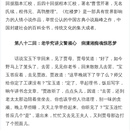
回据脂本汇校，后四十回据程本汇校，署名“曹雪芹著，无名
氏续，程伟元、高鹗整理”。《红楼梦》是一部具有世界影响
力的人情小说作品，举世公认的中国古典小说巅峰之作，中
国封建社会的百科全书，传统文化的集大成者。
第八十二回：老学究讲义警顽心 病潇湘痴魂惊恶梦
话说宝玉下学回来，见了贾母。贾母笑道：“好了，如今
野马上了笼头了。去罢，见见你老爷，回来散散儿去罢。”宝
玉答应着，去见贾政。贾政道：“这早晚就下了学了么？师父
给你定了工课没有？”宝玉道：“定了。早起理书，饭后写字，
晌午讲书念文章。”贾政听了，点点头儿，因道：“去罢，还到
老太太那边陪着坐坐去。你也该学些人功道理，别一味的贪
顽。晚上早些睡，天天上学早些起来。你听见了？”宝玉连忙
答应几个“是”，退出来，忙忙又去见王夫人，又到贾母那边打
了个照面儿。