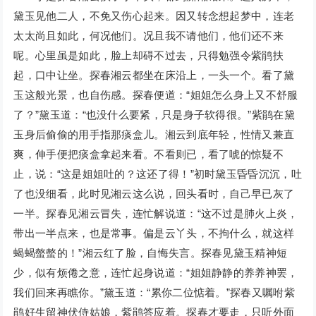
黛玉见他二人，不免又伤心起来。因又转念想起梦中，连老
太太尚且如此，何况他们。况且我不请他们，他们还不来
呢。心里虽是如此，脸上却碍不过去，只得勉强令紫鹃扶
起，口中让坐。探春湘云都坐在床沿上，一头一个。看了黛
玉这般光景，也自伤感。探春便道：“姐姐怎么身上又不舒服
了？”黛玉道：“也没什么要紧，只是身子软得很。”紫鹃在黛
玉身后偷偷的用手指那痰盒儿。湘云到底年轻，性情又兼直
爽，伸手便把痰盒拿起来看。不看则已，看了唬的惊疑不
止，说：“这是姐姐吐的？这还了得！”初时黛玉昏昏沉沉，吐
了也没细看，此时见湘云这么说，回头看时，自己早已灰了
一半。探春见湘云冒失，连忙解说道：“这不过是肺火上炎，
带出一半点来，也是常事。偏是云丫头，不拘什么，就这样
蝎蝎螫螫的！”湘云红了脸，自悔失言。探春见黛玉精神短
少，似有烦倦之意，连忙起身说道：“姐姐静静的养养神罢，
我们回来再瞧你。”黛玉道：“累你二位惦着。”探春又嘱咐紫
鹃好生留神伏侍姑娘，紫鹃答应着。探春才要走，只听外面