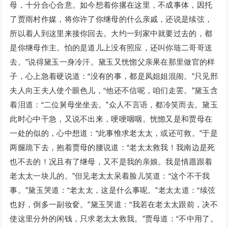
母，十分合心合意。如今想着你撂在这里，不成事体，因托
了贾雨村作媒，将你许了你继母的什么亲戚，还说是续弦，
所以着人到这里来接你回去。大约一到家中就要过去的，都
是你继母作主。怕的是道儿上没有照应，还叫你琏二哥哥送
去。”说得黛玉一身冷汗。黛玉又恍惚父亲果在那里做官的样
子，心上急着硬说道：“没有的事，都是凤姐姐混闹。”只见邢
夫人向王夫人使个眼色儿，“他还不信呢，咱们走罢。”黛玉含
着泪道：“二位舅母坐坐去。”众人不言语，都冷笑而去。黛玉
此时心中干急，又说不出来，哽哽咽咽。恍惚又是和贾母在
一处的似的，心中想道：“此事惟求老太太，或还可救。”于是
两腿跪下去，抱着贾母的腰说道：“老太太救我！我南边是死
也不去的！况且有了继母，又不是我的亲娘。我是情愿跟着
老太太一块儿的。”但见老太太呆着脸儿笑道：“这个不干我
事。”黛玉哭道：“老太太，这是什么事呢。”老太太道：“续弦
也好，倒多一副妆奁。”黛玉哭道：“我若在老太太跟前，决不
使这里分外的闲钱，只求老太太救我。”贾母道：“不中用了。