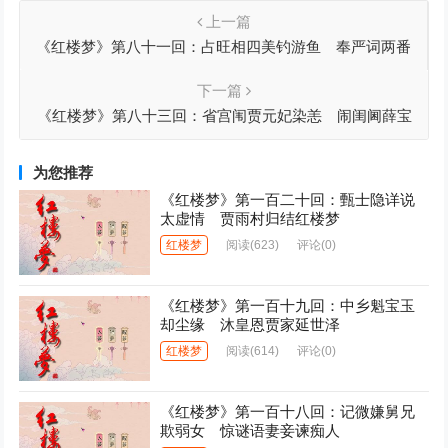
上一篇
《红楼梦》第八十一回：占旺相四美钓游鱼 奉严词两番
入家塾
下一篇
《红楼梦》第八十三回：省宫闱贾元妃染恙 闹闺阃薛宝
钗吞声
为您推荐
《红楼梦》第一百二十回：甄士隐详说
太虚情 贾雨村归结红楼梦
红楼梦
阅读
(623)
评论(0)
《红楼梦》第一百十九回：中乡魁宝玉
却尘缘 沐皇恩贾家延世泽
红楼梦
阅读
(614)
评论(0)
《红楼梦》第一百十八回：记微嫌舅兄
欺弱女 惊谜语妻妾谏痴人