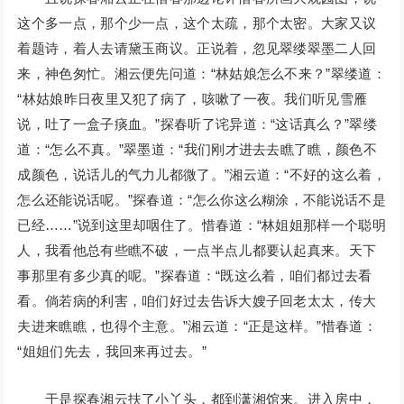
这个多一点，那个少一点，这个太疏，那个太密。大家又议
着题诗，着人去请黛玉商议。正说着，忽见翠缕翠墨二人回
来，神色匆忙。湘云便先问道：“林姑娘怎么不来？”翠缕道：
“林姑娘昨日夜里又犯了病了，咳嗽了一夜。我们听见雪雁
说，吐了一盒子痰血。”探春听了诧异道：“这话真么？”翠缕
道：“怎么不真。”翠墨道：“我们刚才进去去瞧了瞧，颜色不
成颜色，说话儿的气力儿都微了。”湘云道：“不好的这么着，
怎么还能说话呢。”探春道：“怎么你这么糊涂，不能说话不是
已经……”说到这里却咽住了。惜春道：“林姐姐那样一个聪明
人，我看他总有些瞧不破，一点半点儿都要认起真来。天下
事那里有多少真的呢。”探春道：“既这么着，咱们都过去看
看。倘若病的利害，咱们好过去告诉大嫂子回老太太，传大
夫进来瞧瞧，也得个主意。”湘云道：“正是这样。”惜春道：
“姐姐们先去，我回来再过去。”
于是探春湘云扶了小丫头，都到潇湘馆来。进入房中，