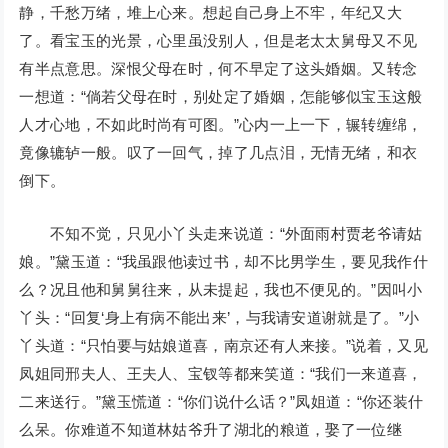
静，千愁万绪，堆上心来。想起自己身上不牢，年纪又大
了。看宝玉的光景，心里虽没别人，但是老太太舅母又不见
有半点意思。深恨父母在时，何不早定了这头婚姻。又转念
一想道：“倘若父母在时，别处定了婚姻，怎能够似宝玉这般
人才心地，不如此时尚有可图。”心内一上一下，辗转缠绵，
竟像辘轳一般。叹了一回气，掉了几点泪，无情无绪，和衣
倒下。
不知不觉，只见小丫头走来说道：“外面雨村贾老爷请姑
娘。”黛玉道：“我虽跟他读过书，却不比男学生，要见我作什
么？况且他和舅舅往来，从未提起，我也不便见的。”因叫小
丫头：“回复‘身上有病不能出来’，与我请安道谢就是了。”小
丫头道：“只怕要与姑娘道喜，南京还有人来接。”说着，又见
凤姐同邢夫人、王夫人、宝钗等都来笑道：“我们一来道喜，
二来送行。”黛玉慌道：“你们说什么话？”凤姐道：“你还装什
么呆。你难道不知道林姑爷升了湖北的粮道，娶了一位继