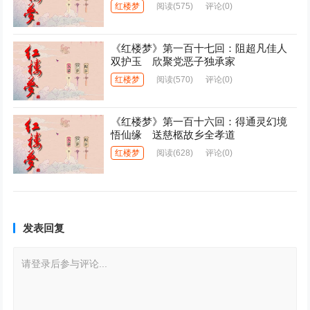
红楼梦
阅读
(575)
评论(0)
《红楼梦》第一百十七回：阻超凡佳人
双护玉 欣聚党恶子独承家
红楼梦
阅读
(570)
评论(0)
《红楼梦》第一百十六回：得通灵幻境
悟仙缘 送慈柩故乡全孝道
红楼梦
阅读
(628)
评论(0)
发表回复
请登录后参与评论...