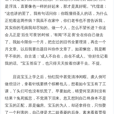
是浮浅，直要像色一样的好起来，那才是真好呢。”代儒道：
“这也讲的罢了。我有句话问你：你既懂得圣人的话，为什么
正犯着这两件病？我虽不在家中，你们老爷也不曾告诉我，
其实你的毛病我却尽知的。做一个人，怎么不望长进？你这
会儿正是‘后生可畏’的时候，‘有闻’‘不足畏’全在你自己做去
了。我如今限你一个月，把念过的旧书全要理清，再念一个
月文章。以后我要出题目叫你作文章了。如若懈怠，我是断
乎不依的。自古道：‘成人不自在，自在不成人。’你好生记着
我的话。”宝玉答应了，也只得天天按着功课干去。不提。
且说宝玉上学之后，怡红院中甚觉清净闲暇。袭人倒可
做些活计，拿着针线要绣个槟榔包儿，想着如今宝玉有了工
课，丫头们可也没有饥荒了。早要如此，晴雯何至弄到没有
结果？兔死狐悲，不觉滴下泪来。忽又想到自己终身本不是
宝玉的正配，原是偏房。宝玉的为人，却还拿得住，只怕娶
了一个利害的，自己便是尤二姐香菱的后身。素来看着贾母