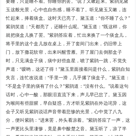
要睡，只是睡不着。你睡你的罢。”说了又嗽起来。紫鹃见黛
玉这般光景，心中也自伤感，睡不着了。听见黛玉又嗽，连
忙起来，捧着痰盒。这时天已亮了。黛玉道：“你不睡了么？”
紫鹃笑道：“天都亮了，还睡什么呢。”黛玉道：“既这样，你
就把痰盒儿换了罢。”紫鹃答应着，忙出来换了一个痰盒儿，
将手里的这个盒儿放在桌上，开了套间门出来，仍旧带上
门，放下撒花软帘，出来叫醒雪雁。开了屋门去倒那盒子
时，只见满盒子痰，痰中好些血星，唬了紫鹃一跳，不觉失
声道：“嗳哟，这还了得！”黛玉里面接着问是什么，紫鹃自知
失言，连忙改说道：“手里一滑，几乎撂了痰盒子。”黛玉道：
“不是盒子里的痰有了什么？”紫鹃道：“没有什么。”说着这句
话时，心中一酸，那眼泪直流下来，声儿早已岔了。黛玉因
为喉间有些甜腥，早自疑惑，方才听见紫鹃在外边诧异，这
会子又听见紫鹃说话声音带着悲惨的光景，心中觉了八九
分，便叫紫鹃：“进来罢，外头看凉着。”紫鹃答应了一声，这
一声更比头里凄惨，竟是鼻中酸楚之音。黛玉听了，凉了半