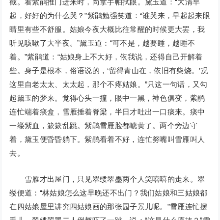
截。看紫鹃推门进来时，尚拿手帕拭眼。黛玉道：“大清早
起，好好的为什么哭？”紫鹃勉强笑道：“谁哭来，早起起来眼
睛里有些不舒服。姑娘今夜大概比往常醒的时候更大罢，我
听见咳嗽了大半夜。”黛玉道：“可不是，越要睡，越睡不
着。”紫鹃道：“姑娘身上不大好，依我说，还得自己开解着
些。身子是根本，俗语说的，‘留得青山在，依旧有柴烧。’况
这里自老太太、太太起，那个不疼姑娘。”只这一句话，又勾
起黛玉的梦来。觉得心头一撞，眼中一黑，神色俱变，紫鹃
连忙端着痰盒，雪雁捶着脊梁，半日才吐出一口痰来。痰中
一缕紫血，簌簌乱跳。紫鹃雪雁脸都唬黄了。两个旁边守
着，黛玉便昏昏躺下。紫鹃看着不好，连忙努嘴叫雪雁叫人
去。
雪雁才出屋门，只见翠缕翠墨两个人笑嘻嘻的走来。翠
缕便道：“林姑娘怎么这早晚还不出门？我们姑娘和三姑娘都
在四姑娘屋里讲究四姑娘画的那张园子景儿呢。”雪雁连忙摆