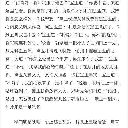
道：“好哥哥，你叫我跟了谁去？”宝玉道：“你要不去，就在
这里住着。你原是许了我的，所以你才到我们这里来。我待
你是怎么样的，你也想想。”黛玉恍惚又像果曾许过宝玉的，
心内忽又转悲作喜，问宝玉道：“我是死活打定主意的了。你
到底叫我去不去？”宝玉道：“我说叫你住下。你不信我的话，
你就瞧瞧我的心。”说着，就拿着一把小刀子往胸口上一划，
只见鲜血直流。黛玉吓得魂飞魄散，忙用手握着宝玉的心
窝，哭道：“你怎么做出这个事来，你先来杀了我罢！”宝玉
道：“不怕，我拿我的心给你瞧。”还把手在划开的地方儿乱
抓。黛玉又颤又哭，又怕人撞破，抱住宝玉痛哭。宝玉道：
“不好了，我的心没有了，活不得了。”说着，眼睛往上一翻，
咕咚就倒了。黛玉拼命放声大哭。只听见紫鹃叫道：“姑娘，
姑娘，怎么魇住了？快醒醒儿脱了衣服睡罢。”黛玉一翻身，
却原来是一场恶梦。
喉间犹是哽咽，心上还是乱跳，枕头上已经湿透，肩背