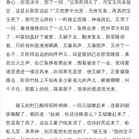
身心，但觉冰冷。想了一回，“父亲死得久了，与宝玉尚未放
定，这是从那里说起？”又想梦中光景，无倚无靠，再真把宝
玉死了，那可怎么样好！一时痛定思痛，神魂俱乱。又哭了
一回，遍身微微的出了一点儿汗，紥挣起来，把外罩大袄脱
了，叫紫鹃盖好了被窝，又躺下去。翻来复去，那里睡得
着。只听得外面淅淅飒飒，又像风声，又像雨声。又停了一
会子，又听得远远的吆呼声儿，却是紫鹃已在那里睡着，鼻
息出入之声。自己紥挣着爬起来，围着被坐了一会。觉得窗
缝里透进一缕凉风来，吹得寒毛直竖，便又躺下。正要朦胧
睡去，听得竹枝上不知有多少家雀儿的声儿，啾啾唧唧，叫
个不住。那窗上的纸，隔着屉子，渐渐的透进清光来。
黛玉此时已醒得双眸炯炯，一回儿咳嗽起来，连紫鹃都
咳嗽醒了。紫鹃道：“姑娘，你还没睡着么？又咳嗽起来了，
想是着了风了。这会儿窗户纸发清了，也待好亮起来了。歇
歇儿罢，养养神，别尽着想长想短的了。”黛玉道：“我何尝不