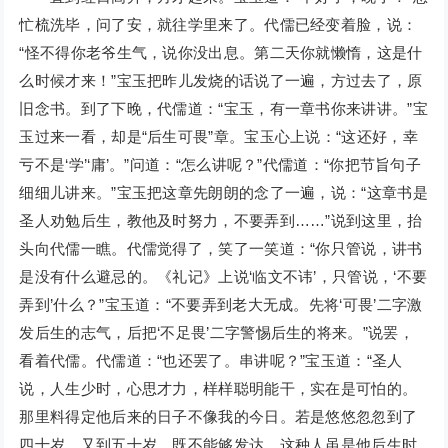
忙梳洗毕，问了安，就往学里来了。代儒已经变着脸，说：
“怪不得你老爷生气，说你没出息。第二天你就懒惰，这是什
么时候才来！”宝玉把昨儿发烧的话说了一遍，方过去了，原
旧念书。到了下晚，代儒道：“宝玉，有一章书你来讲讲。”宝
玉过来一看，却是“后生可畏”章。宝玉心上说：“这还好，幸
亏不是‘学’‘庸’。”问道：“怎么讲呢？”代儒道：“你把节旨句子
细细儿讲来。”宝玉把这章先朗朗的念了一遍，说：“这章书是
圣人劝勉后生，教他及时努力，不要弄到……”说到这里，抬
头向代儒一瞧。代儒觉得了，笑了一笑道：“你只管说，讲书
是没有什么避忌的。《礼记》上说‘临文不讳’，只管说，‘不要
弄到’什么？”宝玉道：“不要弄到老大无成。先将‘可畏’二字激
发后生的志气，后把‘不足畏’二字警惕后生的将来。”说罢，
看着代儒。代儒道：“也还罢了。串讲呢？”宝玉道：“圣人
说，人生少时，心思才力，样样聪明能干，实在是可怕的。
那里料得定他后来的日子不像我的今日。若是悠悠忽忽到了
四十岁，又到五十岁，既不能够发达，这种人虽是他后生时