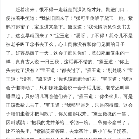
赶着出来，恨不得一走就走到潇湘馆才好。刚进门口，
便拍着手笑道：“我依旧回来了！”猛可里倒唬了黛玉一跳。紫
鹃打起帘子，宝玉进来坐下。黛玉道：“我恍惚听见你念书去
了。这么早就回来了？”宝玉道：“嗳呀，了不得！我今儿不是
被老爷叫了念书去了么，心上倒像没有和你们见面的日子
了。好容易熬了一天，这会子瞧见你们，竟如死而复生的一
样，真真古人说‘一日三秋，这话再不错的。”黛玉道：“你上
头去过了没有？”宝玉道：“都去过了。”黛玉道：“别处呢？”宝
玉道：“没有。”黛玉道：“你也该瞧瞧他们去。”宝玉道：“我这
会子懒待动了，只和妹妹坐着说一会子话儿罢。老爷还叫早
睡早起，只好明儿再瞧他们去了。”黛玉道：“你坐坐儿，可是
正该歇歇儿去了。”宝玉道：“我那里是乏，只是闷得慌。这会
子咱们坐着才把闷散了，你又催起我来。”黛玉微微的一笑，
因叫紫鹃：“把我的龙井茶给二爷沏一碗。二爷如今念书了，
比不的头里。”紫鹃笑着答应，去拿茶叶，叫小丫头子沏茶。