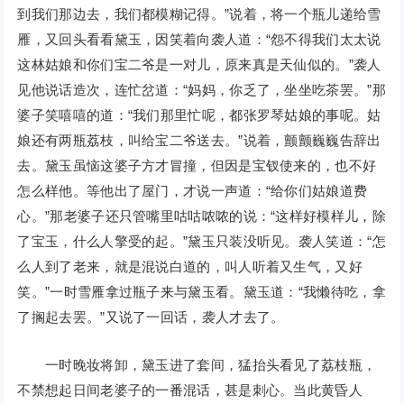
到我们那边去，我们都模糊记得。”说着，将一个瓶儿递给雪
雁，又回头看看黛玉，因笑着向袭人道：“怨不得我们太太说
这林姑娘和你们宝二爷是一对儿，原来真是天仙似的。”袭人
见他说话造次，连忙岔道：“妈妈，你乏了，坐坐吃茶罢。”那
婆子笑嘻嘻的道：“我们那里忙呢，都张罗琴姑娘的事呢。姑
娘还有两瓶荔枝，叫给宝二爷送去。”说着，颤颤巍巍告辞出
去。黛玉虽恼这婆子方才冒撞，但因是宝钗使来的，也不好
怎么样他。等他出了屋门，才说一声道：“给你们姑娘道费
心。”那老婆子还只管嘴里咕咕哝哝的说：“这样好模样儿，除
了宝玉，什么人擎受的起。”黛玉只装没听见。袭人笑道：“怎
么人到了老来，就是混说白道的，叫人听着又生气，又好
笑。”一时雪雁拿过瓶子来与黛玉看。黛玉道：“我懒待吃，拿
了搁起去罢。”又说了一回话，袭人才去了。
一时晚妆将卸，黛玉进了套间，猛抬头看见了荔枝瓶，
不禁想起日间老婆子的一番混话，甚是刺心。当此黄昏人