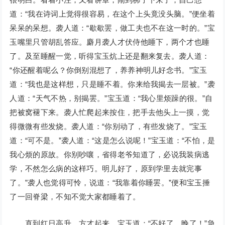
道：“我在诗词上觉得很容易，在这个上头竟没头脑。”便坐着
呆呆的呆想。袭人道：“歇歇罢，做工夫也不在这一时的。”宝
玉嘴里只管胡乱答应。麝月袭人才伏侍他睡下，两个才也睡
了。及至睡醒一觉，听得宝玉炕上还是翻来复去。袭人道：
“你还醒着呢么？你倒别混想了，养养神明儿好念书。”宝玉
道：“我也是这样想，只是睡不着。你来给我揭去一层被。”袭
人道：“天气不热，别揭罢。”宝玉道：“我心里烦躁的很。”自
把被窝褪下来。袭人忙爬起来按住，把手去他头上一摸，觉
得微微有些发烧。袭人道：“你别动了，有些发烧了。”宝玉
道：“可不是。”袭人道：“这是怎么说呢！”宝玉道：“不怕，是
我心烦的原故。你别吵嚷，省得老爷知道了，必说我装病逃
学，不然怎么病的这样巧。明儿好了，原到学里去就完事
了。”袭人也觉得可怜，说道：“我靠着你睡罢。”便和宝玉捶
了一回脊梁，不知不觉大家都睡着了。
直到红日高升，方才起来。宝玉道：“不好了，晚了！”急