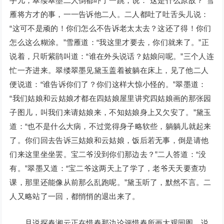
手儿，翠缕翠墨二人倒都吓了一跳，说：“这是什么原故？”雪
雁将方才的事，一一告诉他二人。二人都吐了吐舌头儿说：
“这可不是顽的！你们怎么不告诉老太太去？这还了得！你们
怎么这么糊涂。”雪雁道：“我这里才要去，你们就来了。”正
说着，只听紫鹃叫道：“谁在外头说话？姑娘问呢。”三个人连
忙一齐进来。翠缕翠墨见黛玉盖着被躺在床上，见了他二人
便说道：“谁告诉你们了？你们这样大惊小怪的。”翠墨道：
“我们姑娘和云姑娘才都在四姑娘屋里讲究四姑娘画的那张园
子图儿，叫我们来请姑娘来，不知姑娘身上又欠安了。”黛玉
道：“也不是什么大病，不过觉得身子略软些，躺躺儿就起来
了。你们回去告诉三姑娘和云姑娘，饭后若无事，倒是请他
们来这里坐坐罢。宝二爷没到你们那边去？”二人答道：“没
有。”翠墨又道：“宝二爷这两天上了学了，老爷天天要查功
课，那里还能像从前那么乱跑呢。”黛玉听了，默然不言。二
人又略站了一回，都悄悄的退出来了。
且说探春湘云正在惜春那边论评惜春所画大观园图，说