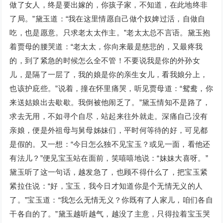
做了女人，终是要出嫁的，你孩子家，不知道，在此地终非
了局。”黛玉道：“我在这里情愿自己做个奴婢过活，自做自
吃，也是愿意。只求老太太作主。”老太太总不言语。黛玉抱
着贾母的腰哭道：“老太太，你向来最是慈悲的，又最疼我
的，到了紧急的时候怎么全不管！不要说我是你的外孙女
儿，是隔了一层了，我的娘是你的亲生女儿，看我娘分上，
也该护庇些。”说着，撞在怀里痛哭，听见贾母道：“鸳鸯，你
来送姑娘出去歇歇。我倒被他闹乏了。”黛玉情知不是路了，
求去无用，不如寻个自尽，站起来往外就走。深痛自己没有
亲娘，便是外祖母与舅母姊妹们，平时何等待的好，可见都
是假的。又一想：“今日怎么独不见宝玉？或见一面，看他还
有法儿？”便见宝玉站在面前，笑嘻嘻地说：“妹妹大喜呀。”
黛玉听了这一句话，越发急了，也顾不得什么了，把宝玉紧
紧拉住说：“好，宝玉，我今日才知道你是个无情无义的人
了。”宝玉道：“我怎么无情无义？你既有了人家儿，咱们各自
干各自的了。”黛玉越听越气，越没了主意，只得拉着宝玉哭