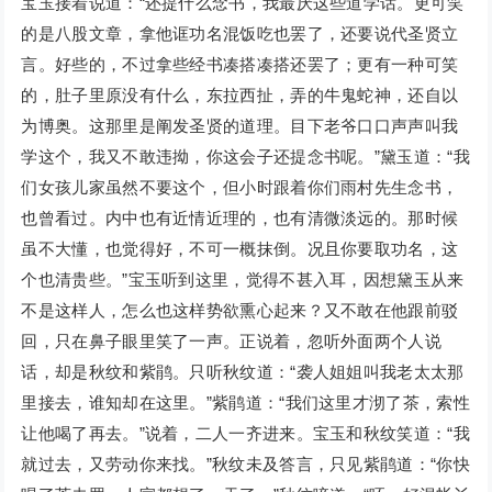
宝玉接着说道：“还提什么念书，我最厌这些道学话。更可笑
的是八股文章，拿他诓功名混饭吃也罢了，还要说代圣贤立
言。好些的，不过拿些经书凑搭凑搭还罢了；更有一种可笑
的，肚子里原没有什么，东拉西扯，弄的牛鬼蛇神，还自以
为博奥。这那里是阐发圣贤的道理。目下老爷口口声声叫我
学这个，我又不敢违拗，你这会子还提念书呢。”黛玉道：“我
们女孩儿家虽然不要这个，但小时跟着你们雨村先生念书，
也曾看过。内中也有近情近理的，也有清微淡远的。那时候
虽不大懂，也觉得好，不可一概抹倒。况且你要取功名，这
个也清贵些。”宝玉听到这里，觉得不甚入耳，因想黛玉从来
不是这样人，怎么也这样势欲熏心起来？又不敢在他跟前驳
回，只在鼻子眼里笑了一声。正说着，忽听外面两个人说
话，却是秋纹和紫鹃。只听秋纹道：“袭人姐姐叫我老太太那
里接去，谁知却在这里。”紫鹃道：“我们这里才沏了茶，索性
让他喝了再去。”说着，二人一齐进来。宝玉和秋纹笑道：“我
就过去，又劳动你来找。”秋纹未及答言，只见紫鹃道：“你快