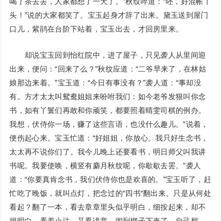
喝了茶去罢，人家都想了一天了。”秋纹啐道：“呸，好混帐丫
头！”说的大家都笑了。宝玉起身才辞了出来。黛玉送到屋门
口儿，紫鹃在台阶下站着，宝玉出去，才回房里来。
却说宝玉回到怡红院中，进了屋子，只见袭人从里间迎
出来，便问：“回来了么？”秋纹应道：“二爷早来了，在林姑
娘那边来着。”宝玉道：“今日有事没有？”袭人道：“事却没
有。方才太太叫鸳鸯姐姐来吩咐我们：如今老爷发狠叫你念
书，如有丫鬟们再敢和你顽笑，都要照着晴雯司棋的例办。
我想，伏侍你一场，赚了这些言语，也没什么趣儿。”说着，
便伤起心来。宝玉忙道：“好姐姐，你放心。我只好生念书，
太太再不说你们了。我今儿晚上还要看书，明日师父叫我讲
书呢。我要使唤，横竖有麝月秋纹呢，你歇歇去罢。”袭人
道：“你要真肯念书，我们伏侍你也是欢喜的。”宝玉听了，赶
忙吃了晚饭，就叫点灯，把念过的“四书“翻出来。只是从何处
看起？翻了一本，看去章章里头似乎明白，细按起来，却不
很明白。看着小注，又看讲章，闹到梆子下来了，自己想