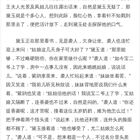
王夫人光景及凤姐儿往往露出话来，自然是黛玉无疑了。那
黛玉就是个多心人。想到此际，脸红心热，拿着针不知戳到
那里去了，便把活计放下，走到黛玉处去探探他的口气。
黛玉正在那里看书，见是袭人，欠身让坐。袭人也连忙
迎上来问：“姑娘这几天身子可大好了？”黛玉道：“那里能
够，不过略硬朗些。你在家里做什么呢？”袭人道：“如今宝二
爷上了学，房中一点事儿没有，因此来瞧瞧姑娘，说说话
儿。”说着，紫鹃拿茶来。袭人忙站起来道：“妹妹坐着罢。”
因又笑道：“我前儿听见秋纹说，妹妹背地里说我们什么来
着。”紫鹃也笑道：“姐姐信他的话！我说宝二爷上了学，宝姑
娘又隔断了，连香菱也不过来，自然是闷的。”袭人道：“你还
提香菱呢，这才苦呢，撞着这位太岁奶奶，难为他怎么过！”
把手伸着两个指头道：“说起来，比他还利害，连外头的脸面
都不顾了。”黛玉接着道：“他也够受了，尤二姑娘怎么死
了。”袭人道：“可不是。想来都是一个人，不过名分里头差