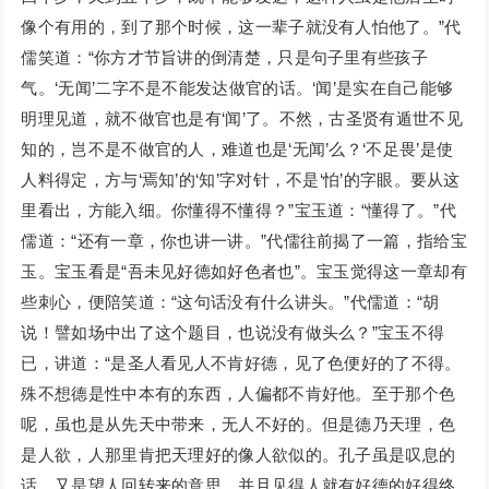
像个有用的，到了那个时候，这一辈子就没有人怕他了。”代
儒笑道：“你方才节旨讲的倒清楚，只是句子里有些孩子
气。‘无闻’二字不是不能发达做官的话。‘闻’是实在自己能够
明理见道，就不做官也是有‘闻’了。不然，古圣贤有遁世不见
知的，岂不是不做官的人，难道也是‘无闻’么？‘不足畏’是使
人料得定，方与‘焉知’的‘知’字对针，不是‘怕’的字眼。要从这
里看出，方能入细。你懂得不懂得？”宝玉道：“懂得了。”代
儒道：“还有一章，你也讲一讲。”代儒往前揭了一篇，指给宝
玉。宝玉看是“吾未见好德如好色者也”。宝玉觉得这一章却有
些刺心，便陪笑道：“这句话没有什么讲头。”代儒道：“胡
说！譬如场中出了这个题目，也说没有做头么？”宝玉不得
已，讲道：“是圣人看见人不肯好德，见了色便好的了不得。
殊不想德是性中本有的东西，人偏都不肯好他。至于那个色
呢，虽也是从先天中带来，无人不好的。但是德乃天理，色
是人欲，人那里肯把天理好的像人欲似的。孔子虽是叹息的
话，又是望人回转来的意思。并且见得人就有好德的好得终