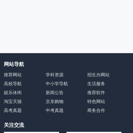
网站导航
推荐网站
学科资源
招生办网站
高校导航
中小学导航
生活服务
娱乐休闲
新闻公告
推荐软件
淘宝天猫
京东购物
特色网站
高考真题
中考真题
商务合作
关注交流