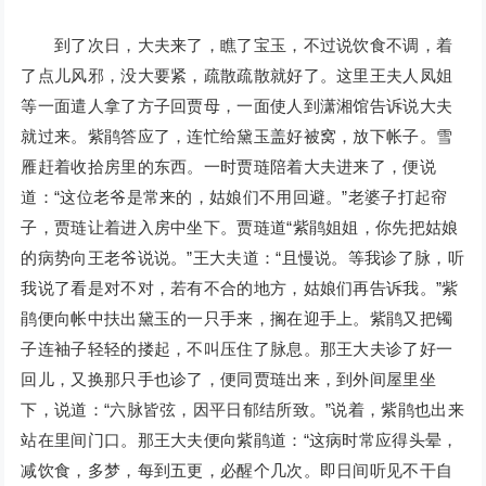
到了次日，大夫来了，瞧了宝玉，不过说饮食不调，着
了点儿风邪，没大要紧，疏散疏散就好了。这里王夫人凤姐
等一面遣人拿了方子回贾母，一面使人到潇湘馆告诉说大夫
就过来。紫鹃答应了，连忙给黛玉盖好被窝，放下帐子。雪
雁赶着收拾房里的东西。一时贾琏陪着大夫进来了，便说
道：“这位老爷是常来的，姑娘们不用回避。”老婆子打起帘
子，贾琏让着进入房中坐下。贾琏道“紫鹃姐姐，你先把姑娘
的病势向王老爷说说。”王大夫道：“且慢说。等我诊了脉，听
我说了看是对不对，若有不合的地方，姑娘们再告诉我。”紫
鹃便向帐中扶出黛玉的一只手来，搁在迎手上。紫鹃又把镯
子连袖子轻轻的搂起，不叫压住了脉息。那王大夫诊了好一
回儿，又换那只手也诊了，便同贾琏出来，到外间屋里坐
下，说道：“六脉皆弦，因平日郁结所致。”说着，紫鹃也出来
站在里间门口。那王大夫便向紫鹃道：“这病时常应得头晕，
减饮食，多梦，每到五更，必醒个几次。即日间听见不干自