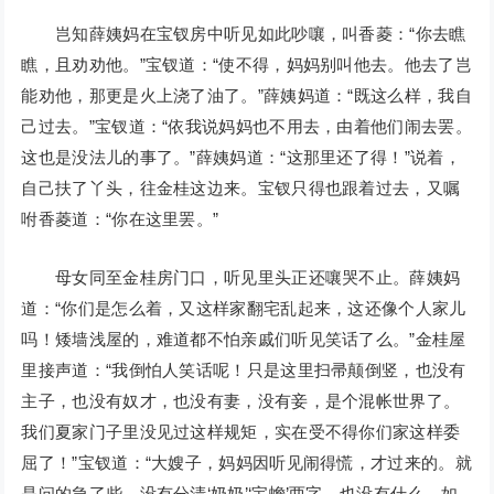
岂知薛姨妈在宝钗房中听见如此吵嚷，叫香菱：“你去瞧
瞧，且劝劝他。”宝钗道：“使不得，妈妈别叫他去。他去了岂
能劝他，那更是火上浇了油了。”薛姨妈道：“既这么样，我自
己过去。”宝钗道：“依我说妈妈也不用去，由着他们闹去罢。
这也是没法儿的事了。”薛姨妈道：“这那里还了得！”说着，
自己扶了丫头，往金桂这边来。宝钗只得也跟着过去，又嘱
咐香菱道：“你在这里罢。”
母女同至金桂房门口，听见里头正还嚷哭不止。薛姨妈
道：“你们是怎么着，又这样家翻宅乱起来，这还像个人家儿
吗！矮墙浅屋的，难道都不怕亲戚们听见笑话了么。”金桂屋
里接声道：“我倒怕人笑话呢！只是这里扫帚颠倒竖，也没有
主子，也没有奴才，也没有妻，没有妾，是个混帐世界了。
我们夏家门子里没见过这样规矩，实在受不得你们家这样委
屈了！”宝钗道：“大嫂子，妈妈因听见闹得慌，才过来的。就
是问的急了些，没有分清‘奶奶’‘宝蟾’两字，也没有什么。如