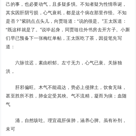
己的事，也必要动气，且多疑多惧。不知者疑为性情乖诞，
其实因肝阴亏损，心气衰耗，都是这个病在那里作怪。不知
是否？”紫鹃点点头儿，向贾琏道：“说的很是。”王太医道：
“既这样就是了。”说毕起身，同贾琏往外书房去开方子。小厮
们早已预备下一张梅红单帖，王太医吃了茶，因提笔先写
道：
六脉弦迟，素由积郁。左寸无力，心气已衰。关脉独
洪，
肝邪偏旺。木气不能疏达，势必上侵脾土，饮食无味，
甚至胜所不胜，肺金定受其殃。气不流精，凝而为痰；血随
气
涌，自然咳吐。理宜疏肝保肺，涵养心脾。虽有补剂，
未可