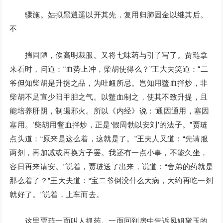
骤施。姑拟黑逍遥以开其先，复用归肺固金以继其后。
不
揣固陋，俟高明裁服。又将七味药与引子写了。贾琏拿
来看时，问道：“血势上冲，柴胡使得么？”王大夫笑道：“二
爷但知柴胡是升提之品，为吐衄所忌。岂知用鳖血拌炒，非
柴胡不足宣少阳甲胆之气。以鳖血制之，使其不致升提，且
能培养肝阴，制遏邪火。所以《内经》说：‘通因通用，塞因
塞用。’柴胡用鳖血拌炒，正是‘假周勃以安刘’的法子。”贾琏
点头道：“原来是这么着，这就是了。”王夫人又道：“先请服
两剂，再加减或再换方子罢。我还有一点小事，不能久坐，
容日再来请安。”说着，贾琏送了出来，说道：“舍弟的药就是
那么着了？”王大夫道：“宝二爷倒没什么大病，大约再吃一剂
就好了。”说着，上车而去。
这里贾琏一面叫人抓药。一面回到房中告诉凤姐黛玉的