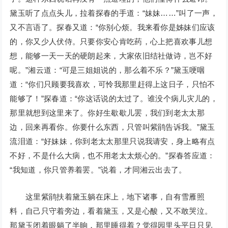
黛玉听了点点头儿，拉着探春的手道：“妹妹……”叫了一声，
又不言语了。探春又道：“你别心烦。我来看你是姊妹们应该
的，你又少人伏侍。只要你安心肯吃药，心上把喜欢事儿想
想，能够一天一天的硬朗起来，大家依旧结社做诗，岂不好
呢。”湘云道：“可是三姐姐说的，那么着不乐？”黛玉哽咽
道：“你们只顾要我喜欢，可怜我那里赶得上这日子，只怕不
能够了！”探春道：“你这话说的太过了。谁没个病儿灾儿的，
那里就想到这里来了。你好生歇歇儿罢，我们到老太太那
边，回来再看你。你要什么东西，只管叫紫鹃告诉我。”黛玉
流泪道：“好妹妹，你到老太太那里只说我请安，身上略有点
不好，不是什么大病，也不用老太太烦心的。”探春答应道：
“我知道，你只管养着罢。”说着，才同湘云出去了。
这里紫鹃扶着黛玉躺在床上，地下诸事，自有雪雁照
料，自己只守着旁边，看着黛玉，又是心酸，又不敢哭泣。
那黛玉闭着眼躺了半晌，那里睡得着？觉得园里头平日只见