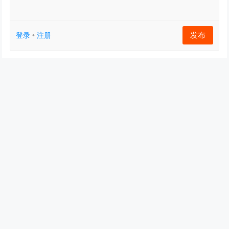
发布
登录
•
注册