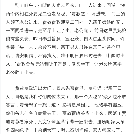
到了晌午，打听的人尚未回来。门上人进来，回说：“有
两个内相在外要见二位老爷呢。”贾赦道：“请进来。”门上的
人领了老公进来。贾赦贾政迎至二门外，先请了娘娘的安，
一面同着进来，走至厅上让了坐。老公道：“前日这里贵妃娘
娘有些欠安。昨日奉过旨意，宣召亲丁四人进里头探问。许
各带丫头一人，余皆不用。亲丁男人只许在宫门外递个职
名，请安听信，不得擅入。准于明日辰巳时进去，申酉时出
来。”贾政贾赦等站着听了旨意，复又坐下，让老公吃茶毕，
老公辞了出去。
贾赦贾政送出大门，回来先禀贾母。贾母道：“亲丁四
人，自然是我和你们两位太太了。那一个人呢？”众人也不敢
答言，贾母想了一想，道：“必得是凤姐儿，他诸事有照应。
你们爷儿们各自商量去罢。”贾赦贾政答应了出来，因派了贾
琏贾蓉看家外，凡文字辈至草字辈一应都去。遂吩咐家人预
备四乘绿轿，十余辆大车，明儿黎明伺候。家人答应去了。